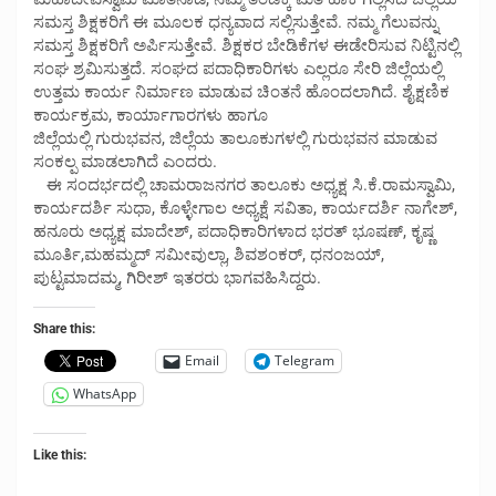
ಸಮಸ್ತ ಶಿಕ್ಷಕರಿಗೆ ಈ ಮೂಲಕ ಧನ್ಯವಾದ ಸಲ್ಲಿಸುತ್ತೇವೆ. ನಮ್ಮ ಗೆಲುವನ್ನು
ಸಮಸ್ತ ಶಿಕ್ಷಕರಿಗೆ ಅರ್ಪಿಸುತ್ತೇವೆ. ಶಿಕ್ಷಕರ ಬೇಡಿಕೆಗಳ ಈಡೇರಿಸುವ ನಿಟ್ಟಿನಲ್ಲಿ
ಸಂಘ ಶ್ರಮಿಸುತ್ತದೆ. ಸಂಘದ ಪದಾಧಿಕಾರಿಗಳು ಎಲ್ಲರೂ ಸೇರಿ ಜಿಲ್ಲೆಯಲ್ಲಿ
ಉತ್ತಮ ಕಾರ್ಯ ನಿರ್ಮಾಣ ಮಾಡುವ ಚಿಂತನೆ ಹೊಂದಲಾಗಿದೆ. ಶೈಕ್ಷಣಿಕ
ಕಾರ್ಯಕ್ರಮ, ಕಾರ್ಯಾಗಾರಗಳು ಹಾಗೂ
ಜಿಲ್ಲೆಯಲ್ಲಿ ಗುರುಭವನ, ಜಿಲ್ಲೆಯ ತಾಲೂಕುಗಳಲ್ಲಿ ಗುರುಭವನ ಮಾಡುವ
ಸಂಕಲ್ಪ ಮಾಡಲಾಗಿದೆ ಎಂದರು.
ಈ ಸಂದರ್ಭದಲ್ಲಿ ಚಾಮರಾಜನಗರ ತಾಲೂಕು ಅಧ್ಯಕ್ಷ ಸಿ.ಕೆ.ರಾಮಸ್ವಾಮಿ,
ಕಾರ್ಯದರ್ಶಿ ಸುಧಾ, ಕೊಳ್ಳೇಗಾಲ ಅಧ್ಯಕ್ಷೆ ಸವಿತಾ, ಕಾರ್ಯದರ್ಶಿ ನಾಗೇಶ್,
ಹನೂರು ಅಧ್ಯಕ್ಷ ಮಾದೇಶ್, ಪದಾಧಿಕಾರಿಗಳಾದ ಭರತ್ ಭೂಷಣ್, ಕೃಷ್ಣ
ಮೂರ್ತಿ,ಮಹಮ್ಮದ್ ಸಮೀವುಲ್ಲಾ, ಶಿವಶಂಕರ್, ಧನಂಜಯ್,
ಪುಟ್ಟಮಾದಮ್ಮ, ಗಿರೀಶ್ ಇತರರು ಭಾಗವಹಿಸಿದ್ದರು.
Share this:
Email
Telegram
WhatsApp
Like this: