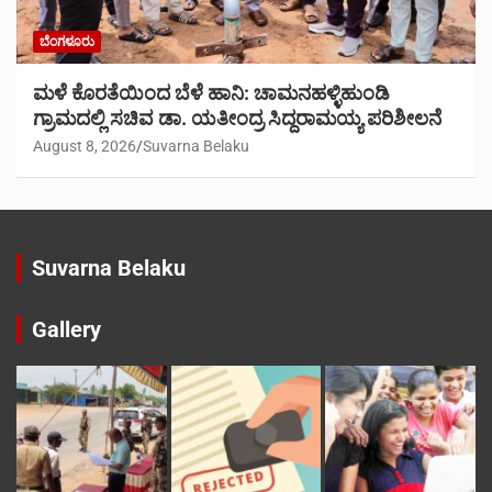
ಬೆಂಗಳೂರು
ಮಳೆ ಕೊರತೆಯಿಂದ ಬೆಳೆ ಹಾನಿ: ಚಾಮನಹಳ್ಳಿಹುಂಡಿ
ಗ್ರಾಮದಲ್ಲಿ ಸಚಿವ ಡಾ. ಯತೀಂದ್ರ ಸಿದ್ದರಾಮಯ್ಯ ಪರಿಶೀಲನೆ
August 8, 2026
Suvarna Belaku
Suvarna Belaku
Gallery