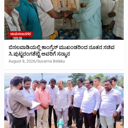
ಚಾಮರಾಜನಗರ
ಬಿಸಲವಾಡಿಯಲ್ಲಿ ಕಾಂಗ್ರೆಸ್ ಮುಖಂಡರಿಂದ ನೂತನ ಸಚಿವ
ಸಿ.ಪುಟ್ಟರಂಗಶೆಟ್ಟಿ ಅವರಿಗೆ ಸನ್ಮಾನ
August 8, 2026
Suvarna Belaku