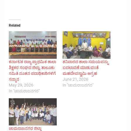
Related
ಕರ್ನಾಟಕ ರಾಜ್ಯ ಪ್ರಾಥಮಿಕ ಶಾಲಾ
ಶನಿವಾರದ ಶಾಲಾ ಸಮಯವನ್ನು
ಶಿಕ್ಷಕರ ಸಂಘದ ಜಿಲ್ಲಾ, ತಾಲೂಕು
ಬದಲಾವಣೆ ಮಾಡುವಂತೆ
ಸಮಿತಿ ನೂತನ ‌ಪದಾಧಿಕಾರಿಗಳಿಗೆ
ಮಹದೇವಸ್ವಾಮಿ ಆಗ್ರಹ
ಸನ್ಮಾನ
June 21, 2026
May 29, 2026
In "ಚಾಮರಾಜನಗರ"
In "ಚಾಮರಾಜನಗರ"
ಚಾಮರಾಜನಗರ ಜಿಲ್ಲಾ