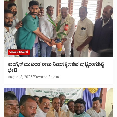
ಚಾಮರಾಜನಗರ
ಕಾಂಗ್ರೆಸ್ ಮುಖಂಡ ರಾಜು ನಿವಾಸಕ್ಕೆ ಸಚಿವ ಪುಟ್ಟರಂಗಶೆಟ್ಟಿ
ಭೇಟಿ
August 8, 2026
Suvarna Belaku