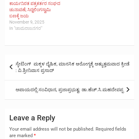
ಕಾರ್ಯನಿರತ ಪತ್ರಕರ್ತರ ಸಂಘದ
ಚುನಾವಣೆ; ಸಿದ್ದಲಿಂಗಸ್ವಾಮಿ
ಬಣಕ್ಕೆ ಜಯ
November 9, 2025
In "ಚಾಮರಾಜನಗರ"
Post
ಸ್ಕೇಟಿಂಗ್ ಮಕ್ಕಳ ದೈಹಿಕ, ಮಾನಸಿಕ ಆರೋಗ್ಯಕ್ಕೆ ಅತ್ಯುತ್ತಮವಾದ ಕ್ರೀಡೆ
navigation
: ವಿ.ಶ್ರೀನಿವಾಸ ಪ್ರಸಾದ್
ಅಪಾಯದಲ್ಲಿ ಸಂವಿಧಾನ, ಪ್ರಜಾಪ್ರಭುತ್ವ: ಡಾ.ಹೆಚ್.ಸಿ.ಮಹದೇವಪ್ಪ
Leave a Reply
Your email address will not be published.
Required fields
are marked
*