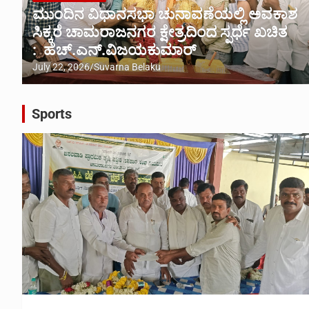
ಮುಂದಿನ ವಿಧಾನಸಭಾ ಚುನಾವಣೆಯಲ್ಲಿ ಅವಕಾಶ
ಸಿಕ್ಕರೆ ಚಾಮರಾಜನಗರ ಕ್ಷೇತ್ರದಿಂದ ಸ್ಪರ್ಧೆ ಖಚಿತ
: ಹೆಚ್.ಎನ್.ವಿಜಯಕುಮಾರ್
July 22, 2026
Suvarna Belaku
Sports