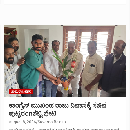
ಚಾಮರಾಜನಗರ
ಕಾಂಗ್ರೆಸ್ ಮುಖಂಡ ರಾಜು ನಿವಾಸಕ್ಕೆ ಸಚಿವ
ಪುಟ್ಟರಂಗಶೆಟ್ಟಿ ಭೇಟಿ
August 8, 2026
Suvarna Belaku
ಚಾಮರಾಜನಗರ .: ತಾಲೂಕಿನ ಅಮಚವಾಡಿ ಗ್ರಾಮದ ತಾಲೂಕು ಗ್ಯಾರಂಟಿ