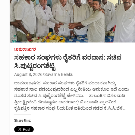
ಚಾಮರಾಜನಗರ
ಸಹಕಾರ ಸಂಘಗಳು ರೈತರಿಗೆ ವರದಾನ: ಸಚಿವ
ಸಿ.ಪುಟ್ಟರಂಗಶೆಟ್ಟಿ
August 8, 2026
Suvarna Belaku
ಚಾಮರಾಜನಗರ: ಸಹಕಾರ ಸಂಘಗಳು ರೈತರಿಗೆ ವರದಾನವಾಗಿದ್ದು,
ಸಹಕಾರ ಸಾಲ ಪಡೆಯುವುದರಿಂದ ಎಲ್ಲ ರೀತಿಯ ಅನುಕೂಲ ಇದೆ ಎಂದು
ನೂತನ ಸಚಿವ ಸಿ.ಪುಟ್ಟರಂಗಶೆಟ್ಟಿ ಹೇಳಿದರು. ತಾಲೂಕಿನ ಬಿಸಲವಾಡಿ
ಶ್ರೀಲಕ್ಷ್ಮೀದೇವಿ ದೇವಸ್ಥಾನದ ಆವರಣದಲ್ಲಿ ಬಿಸಲವಾಡಿ ಪ್ರಾಥಮಿಕ
ಕೃಷಿಪತ್ತಿನ ಸಹಕಾರ ಸಂಘ ನಿಯಮಿತ ವತಿಯಿಂದ ನಡೆದ ಕೆ.ಸಿ.ಸಿ.ಬೆಳೆ…
Share this: