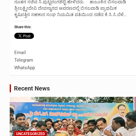
ನೂತನ ಸಚಿವ ಸಿ.ಪುಟ್ಟರಂಗಶೆಟ್ಟಿ ಹೇಳಿದರು. ತಾಲೂಕಿನ ಬಿಸಲವಾಡಿ
ಶ್ರೀಲಕ್ಷ್ಮೀದೇವಿ ದೇವಸ್ಥಾನದ ಆವರಣದಲ್ಲಿ ಬಿಸಲವಾಡಿ ಪ್ರಾಥಮಿಕ
ಕೃಷಿಪತ್ತಿನ ಸಹಕಾರ ಸಂಘ ನಿಯಮಿತ ವತಿಯಿಂದ ನಡೆದ ಕೆ.ಸಿ.ಸಿ.ಬೆಳೆ…
Share this:
Email
Telegram
WhatsApp
Recent News
UNCATEGORIZED