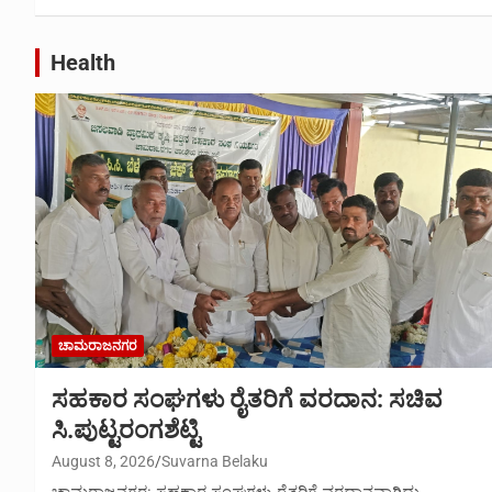
Health
ಚಾಮರಾಜನಗರ
ಸಹಕಾರ ಸಂಘಗಳು ರೈತರಿಗೆ ವರದಾನ: ಸಚಿವ
ಸಿ.ಪುಟ್ಟರಂಗಶೆಟ್ಟಿ
August 8, 2026
Suvarna Belaku
ಚಾಮರಾಜನಗರ: ಸಹಕಾರ ಸಂಘಗಳು ರೈತರಿಗೆ ವರದಾನವಾಗಿದ್ದು,