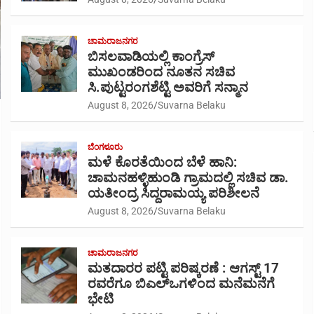
ಚಾಮರಾಜನಗರ
ಬಿಸಲವಾಡಿಯಲ್ಲಿ ಕಾಂಗ್ರೆಸ್
ಮುಖಂಡರಿಂದ ನೂತನ ಸಚಿವ
ಸಿ.ಪುಟ್ಟರಂಗಶೆಟ್ಟಿ ಅವರಿಗೆ ಸನ್ಮಾನ
August 8, 2026
Suvarna Belaku
ಬೆಂಗಳೂರು
ಮಳೆ ಕೊರತೆಯಿಂದ ಬೆಳೆ ಹಾನಿ:
ಚಾಮನಹಳ್ಳಿಹುಂಡಿ ಗ್ರಾಮದಲ್ಲಿ ಸಚಿವ ಡಾ.
ಯತೀಂದ್ರ ಸಿದ್ದರಾಮಯ್ಯ ಪರಿಶೀಲನೆ
August 8, 2026
Suvarna Belaku
ಚಾಮರಾಜನಗರ
ಮತದಾರರ ಪಟ್ಟಿ ಪರಿಷ್ಕರಣೆ : ಆಗಸ್ಟ್ 17
ರವರೆಗೂ ಬಿಎಲ್‍ಒಗಳಿಂದ ಮನೆಮನೆಗೆ
ಭೇಟಿ