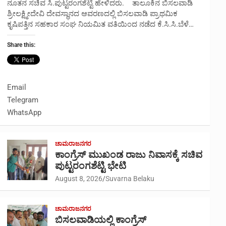
ನೂತನ ಸಚಿವ ಸಿ.ಪುಟ್ಟರಂಗಶೆಟ್ಟಿ ಹೇಳಿದರು. ತಾಲೂಕಿನ ಬಿಸಲವಾಡಿ
ಶ್ರೀಲಕ್ಷ್ಮೀದೇವಿ ದೇವಸ್ಥಾನದ ಆವರಣದಲ್ಲಿ ಬಿಸಲವಾಡಿ ಪ್ರಾಥಮಿಕ
ಕೃಷಿಪತ್ತಿನ ಸಹಕಾರ ಸಂಘ ನಿಯಮಿತ ವತಿಯಿಂದ ನಡೆದ ಕೆ.ಸಿ.ಸಿ.ಬೆಳೆ…
Share this:
Email
Telegram
WhatsApp
ಚಾಮರಾಜನಗರ
ಕಾಂಗ್ರೆಸ್ ಮುಖಂಡ ರಾಜು ನಿವಾಸಕ್ಕೆ ಸಚಿವ
ಪುಟ್ಟರಂಗಶೆಟ್ಟಿ ಭೇಟಿ
August 8, 2026
Suvarna Belaku
ಚಾಮರಾಜನಗರ
ಬಿಸಲವಾಡಿಯಲ್ಲಿ ಕಾಂಗ್ರೆಸ್