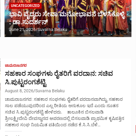
UNCATEGORIZED
ಭಾವಿ ವೈದ್ಯರು ಸೇವಾ ಮನೋಭಾವನೆ ಬೆಳಸಿಕೊಳ್ಳಿ
: ಡಾ.ಸುದರ್ಶನ್
June 21, 2026
Suvarna Belaku
ಚಾಮರಾಜನಗರ
ಸಹಕಾರ ಸಂಘಗಳು ರೈತರಿಗೆ ವರದಾನ: ಸಚಿವ
ಸಿ.ಪುಟ್ಟರಂಗಶೆಟ್ಟಿ
August 8, 2026
Suvarna Belaku
ಚಾಮರಾಜನಗರ: ಸಹಕಾರ ಸಂಘಗಳು ರೈತರಿಗೆ ವರದಾನವಾಗಿದ್ದು, ಸಹಕಾರ
ಸಾಲ ಪಡೆಯುವುದರಿಂದ ಎಲ್ಲ ರೀತಿಯ ಅನುಕೂಲ ಇದೆ ಎಂದು ನೂತನ
ಸಚಿವ ಸಿ.ಪುಟ್ಟರಂಗಶೆಟ್ಟಿ ಹೇಳಿದರು. ತಾಲೂಕಿನ ಬಿಸಲವಾಡಿ
ಶ್ರೀಲಕ್ಷ್ಮೀದೇವಿ ದೇವಸ್ಥಾನದ ಆವರಣದಲ್ಲಿ ಬಿಸಲವಾಡಿ ಪ್ರಾಥಮಿಕ ಕೃಷಿಪತ್ತಿನ
ಸಹಕಾರ ಸಂಘ ನಿಯಮಿತ ವತಿಯಿಂದ ನಡೆದ ಕೆ.ಸಿ.ಸಿ.ಬೆಳೆ…