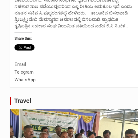
ಸಹಕಾರ ಸಾಲ ಪಡೆಯುವುದರಿಂದ ಎಲ್ಲ ರೀತಿಯ ಅನುಕೂಲ ಇದೆ ಎಂದು
ನೂತನ ಸಚಿವ ಸಿ.ಪುಟ್ಟರಂಗಶೆಟ್ಟಿ ಹೇಳಿದರು. ತಾಲೂಕಿನ ಬಿಸಲವಾಡಿ
ಶ್ರೀಲಕ್ಷ್ಮೀದೇವಿ ದೇವಸ್ಥಾನದ ಆವರಣದಲ್ಲಿ ಬಿಸಲವಾಡಿ ಪ್ರಾಥಮಿಕ
ಕೃಷಿಪತ್ತಿನ ಸಹಕಾರ ಸಂಘ ನಿಯಮಿತ ವತಿಯಿಂದ ನಡೆದ ಕೆ.ಸಿ.ಸಿ.ಬೆಳೆ…
Share this:
Email
Telegram
WhatsApp
Travel