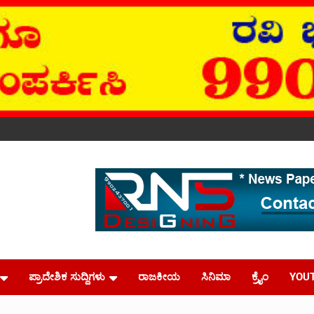
ಪ್ರಾದೇಶಿಕ ಸುದ್ದಿಗಳು
ರಾಜಕೀಯ
ಸಿನಿಮಾ
ಕ್ರೈಂ
YOU