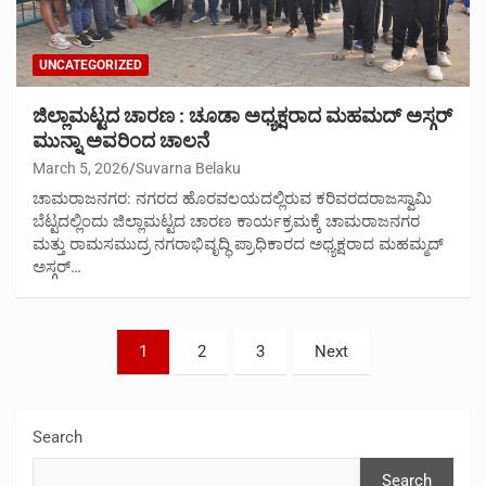
UNCATEGORIZED
ಜಿಲ್ಲಾಮಟ್ಟದ ಚಾರಣ : ಚೂಡಾ ಅಧ್ಯಕ್ಷರಾದ ಮಹಮದ್ ಅಸ್ಗರ್
ಮುನ್ನಾ ಅವರಿಂದ ಚಾಲನೆ
March 5, 2026
Suvarna Belaku
ಚಾಮರಾಜನಗರ: ನಗರದ ಹೊರವಲಯದಲ್ಲಿರುವ ಕರಿವರದರಾಜಸ್ವಾಮಿ
ಬೆಟ್ಟದಲ್ಲಿಂದು ಜಿಲ್ಲಾಮಟ್ಟದ ಚಾರಣ ಕಾರ್ಯಕ್ರಮಕ್ಕೆ ಚಾಮರಾಜನಗರ
ಮತ್ತು ರಾಮಸಮುದ್ರ ನಗರಾಭಿವೃದ್ಧಿ ಪ್ರಾಧಿಕಾರದ ಅಧ್ಯಕ್ಷರಾದ ಮಹಮ್ಮದ್
ಅಸ್ಗರ್…
Posts
1
2
3
Next
pagination
Search
Search