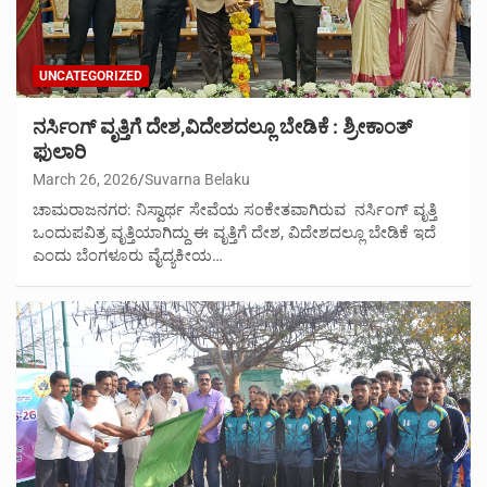
UNCATEGORIZED
ನರ್ಸಿಂಗ್ ವೃತ್ತಿಗೆ ದೇಶ,ವಿದೇಶದಲ್ಲೂ ಬೇಡಿಕೆ : ಶ್ರೀಕಾಂತ್
ಫುಲಾರಿ
March 26, 2026
Suvarna Belaku
ಚಾಮರಾಜನಗರ: ನಿಸ್ವಾರ್ಥ ಸೇವೆಯ ಸಂಕೇತವಾಗಿರುವ ನರ್ಸಿಂಗ್ ವೃತ್ತಿ
ಒಂದುಪವಿತ್ರ ವೃತ್ತಿಯಾಗಿದ್ದು ಈ ವೃತ್ತಿಗೆ ದೇಶ, ವಿದೇಶದಲ್ಲೂ ಬೇಡಿಕೆ ಇದೆ
ಎಂದು ಬೆಂಗಳೂರು ವೈದ್ಯಕೀಯ…