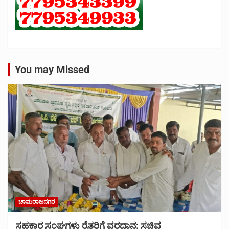
You may Missed
ಚಾಮರಾಜನಗರ
ಸಹಕಾರ ಸಂಘಗಳು ರೈತರಿಗೆ ವರದಾನ: ಸಚಿವ