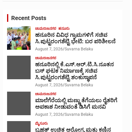
r
c
Recent Posts
h
ಚಾಮರಾಜನಗರ
ಹನೂರು
ಹನೂರಿನ ವಿವಿಧ ಗ್ರಾಮಗಳಿಗೆ ಸಚಿವ
ಸಿ.ಪುಟ್ಟರಂಗಶೆಟ್ಟಿ ಭೇಟಿ: ಬರ ಪರಿಶೀಲನೆ
August 7, 2026
Suvarna Belaku
ಚಾಮರಾಜನಗರ
ಹನೂರಿನಲ್ಲಿ ಕೆ.ಎಸ್.ಆರ್.ಟಿ.ಸಿ.ನೂತನ
ಬಸ್ ಘಟಕ ನಿರ್ಮಾಣಕ್ಕೆ ಸಚಿವ
ಸಿ.ಪುಟ್ಟರಂಗಶೆಟ್ಟಿ ಶಂಕುಸ್ಥಾಪನೆ
August 7, 2026
Suvarna Belaku
ಚಾಮರಾಜನಗರ
ಮಾಲೆಗೆರೆಯಲ್ಲಿ ಮಣ್ಣು ತೆಗೆಯಲು ರೈತರಿಗೆ
ಅವಕಾಶ ನೀಡುವಂತೆ ಡಿಸಿಗೆ ಮನವಿ
August 7, 2026
Suvarna Belaku
ಮೈಸೂರು
ಬೃಹತ್ ಉಚಿತ ಆರೋಗ್ಯ ಮತ್ತು ಕಣ್ಣಿನ