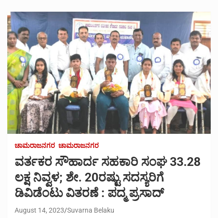
ಚಾಮರಾಜನಗರ
ಚಾಮರಾಜನಗರ
ವರ್ತಕರ ಸೌಹಾರ್ದ ಸಹಕಾರಿ ಸಂಘ 33.28
ಲಕ್ಷ ನಿವ್ವಳ; ಶೇ. 20ರಷ್ಟು ಸದಸ್ಯರಿಗೆ
ಡಿವಿಡೆಂಟು ವಿತರಣೆ : ಪದ್ಮ ಪ್ರಸಾದ್
August 14, 2023
Suvarna Belaku