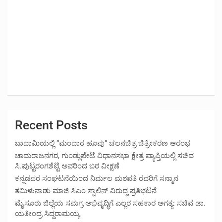
Recent Posts
ಬಾದಾಮಿಯಲ್ಲಿ “ಮಂದಾರ ಹೂವು” ಚಲನಚಿತ್ರ ಚಿತ್ರೀಕರಣ ಆರಂಭ
ಚಾಮರಾಜನಗರ, ಗುಂಡ್ಲುಪೇಟೆ ವಿಧಾನಸಭಾ ಕ್ಷೇತ್ರ ವ್ಯಾಪ್ತಿಯಲ್ಲಿ ಸಚಿವ
ಸಿ.ಪುಟ್ಟರಂಗಶೆಟ್ಟಿ ಅವರಿಂದ ಬರ ವೀಕ್ಷಣೆ
ಕನ್ನಡಪರ ಸಂಘಟನೆಯಿಂದ ನಿರ್ಮಲ ಮಠಪತಿ ರವರಿಗೆ ಸನ್ಮಾನ
ತಮಿಳುನಾಡು ಮಾಜಿ ಸಿಎಂ ಸ್ಟಾಲಿನ್ ವಿರುದ್ದ ಪ್ರತಿಭಟನೆ
ಮೈಸೂರು ಜಿಲ್ಲೆಯ ಸಮಗ್ರ ಅಭಿವೃದ್ಧಿಗೆ ಎಲ್ಲರ ಸಹಕಾರ ಅಗತ್ಯ: ಸಚಿವ ಡಾ.
ಯತೀಂದ್ರ ಸಿದ್ದರಾಮಯ್ಯ