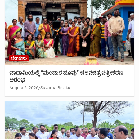
ಬೆಂಗಳೂರು
ಬಾದಾಮಿಯಲ್ಲಿ “ಮಂದಾರ ಹೂವು” ಚಲನಚಿತ್ರ ಚಿತ್ರೀಕರಣ
ಆರಂಭ
August 6, 2026
Suvarna Belaku