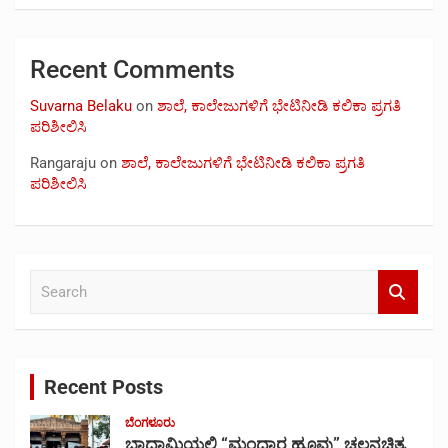
Recent Comments
Suvarna Belaku
on
ಶಾಲೆ, ಕಾಲೇಜುಗಳಿಗೆ ಭೇಟಿನೀಡಿ ಕಲಿಕಾ ಪ್ರಗತಿ
ಪರಿಶೀಲಿಸಿ
Rangaraju
on
ಶಾಲೆ, ಕಾಲೇಜುಗಳಿಗೆ ಭೇಟಿನೀಡಿ ಕಲಿಕಾ ಪ್ರಗತಿ
ಪರಿಶೀಲಿಸಿ
S
e
a
r
c
Recent Posts
h
ಬೆಂಗಳೂರು
ಬಾದಾಮಿಯಲ್ಲಿ “ಮಂದಾರ ಹೂವು” ಚಲನಚಿತ್ರ