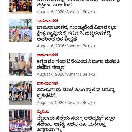
ಚಿತ್ರೀಕರಣ ಆರಂಭ
August 6, 2026
Suvarna Belaku
ಚಾಮರಾಜನಗರ
ಚಾಮರಾಜನಗರ, ಗುಂಡ್ಲುಪೇಟೆ ವಿಧಾನಸಭಾ
ಕ್ಷೇತ್ರ ವ್ಯಾಪ್ತಿಯಲ್ಲಿ ಸಚಿವ ಸಿ.ಪುಟ್ಟರಂಗಶೆಟ್ಟಿ
ಅವರಿಂದ ಬರ ವೀಕ್ಷಣೆ
August 6, 2026
Suvarna Belaku
ಚಾಮರಾಜನಗರ
ಕನ್ನಡಪರ ಸಂಘಟನೆಯಿಂದ ನಿರ್ಮಲ ಮಠಪತಿ
ರವರಿಗೆ ಸನ್ಮಾನ
August 6, 2026
Suvarna Belaku
ಚಾಮರಾಜನಗರ
ತಮಿಳುನಾಡು ಮಾಜಿ ಸಿಎಂ ಸ್ಟಾಲಿನ್ ವಿರುದ್ದ
ಪ್ರತಿಭಟನೆ
August 6, 2026
Suvarna Belaku
ಮೈಸೂರು
ಮೈಸೂರು ಜಿಲ್ಲೆಯ ಸಮಗ್ರ ಅಭಿವೃದ್ಧಿಗೆ ಎಲ್ಲರ
ಸಹಕಾರ ಅಗತ್ಯ: ಸಚಿವ ಡಾ. ಯತೀಂದ್ರ
ಸಿದ್ದರಾಮಯ್ಯ