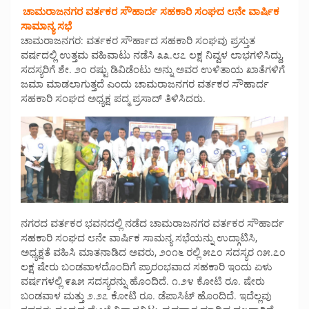
ಚಾಮರಾಜನಗರ ವರ್ತಕರ ಸೌಹಾರ್ದ ಸಹಕಾರಿ ಸಂಘದ ೮ನೇ ವಾರ್ಷಿಕ
ಸಾಮಾನ್ಯ ಸಭೆ
ಚಾಮರಾಜನಗರ: ವರ್ತಕರ ಸೌರ್ಹಾದ ಸಹಕಾರಿ ಸಂಘವು ಪ್ರಸ್ತುತ
ವರ್ಷದಲ್ಲಿ ಉತ್ತಮ ವಹಿವಾಟು ನಡೆಸಿ ೩೩.೮೭ ಲಕ್ಷ ನಿವ್ವಳ ಲಾಭಗಳಿಸಿದ್ದು,
ಸದಸ್ಯರಿಗೆ ಶೇ. ೨೦ ರಷ್ಟು ಡಿವಿಡೆಂಟು ಅನ್ನು ಅವರ ಉಳಿತಾಯ ಖಾತೆಗಳಿಗೆ
ಜಮಾ ಮಾಡಲಾಗುತ್ತದೆ ಎಂದು ಚಾಮರಾಜನಗರ ವರ್ತಕರ ಸೌಹಾರ್ದ
ಸಹಕಾರಿ ಸಂಘದ ಅಧ್ಯಕ್ಷ ಪದ್ಮ ಪ್ರಸಾದ್ ತಿಳಿಸಿದರು.
ನಗರದ ವರ್ತಕರ ಭವನದಲ್ಲಿ ನಡೆದ ಚಾಮರಾಜನಗರ ವರ್ತಕರ ಸೌಹಾರ್ದ
ಸಹಕಾರಿ ಸಂಘದ ೮ನೇ ವಾರ್ಷಿಕ ಸಾಮನ್ಯ ಸಭೆಯನ್ನು ಉದ್ಗಾಟಿಸಿ,
ಅಧ್ಯಕ್ಷತೆ ವಹಿಸಿ ಮಾತನಾಡಿದ ಅವರು, ೨೦೧೬ ರಲ್ಲಿ ೫೭೦ ಸದಸ್ಯರ ೧೫.೭೦
ಲಕ್ಷ ಷೇರು ಬಂಡವಾಳದೊಂದಿಗೆ ಪ್ರಾರಂಭವಾದ ಸಹಕಾರಿ ಇಂದು ಏಳು
ವರ್ಷಗಳಲ್ಲಿ ೯೩೫ ಸದಸ್ಯರನ್ನು ಹೊಂದಿದೆ. ೧.೨೪ ಕೋಟಿ ರೂ. ಷೇರು
ಬಂಡವಾಳ ಮತ್ತು ೨.೨೭ ಕೋಟಿ ರೂ. ಡೆಪಾಸಿಟ್ ಹೊಂದಿದೆ. ಇದೆಲ್ಲವು