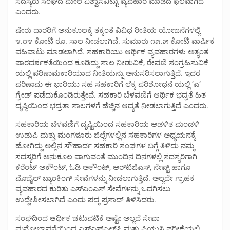
ಸದಸ್ಯರು ಸಂಘದ ಮೇಲೆ ವಿಶ್ವಾಸವಿಟ್ಟು ವ್ಯವಹಾರ ಮಾಡಿದ ಫಲವಾಗಿದೆ
ಎಂದರು.
ಷೇರು ದಾರರಿಗೆ ಅನುಕೂಲಕ್ಕೆ ತಕ್ಕಂತೆ ವಿವಿಧ ರೀತಿಯ ಯೋಜನೆಗಳಲ್ಲಿ
೪.೧೪ ಕೋಟಿ ರೂ. ಸಾಲ ನೀಡಲಾಗಿದೆ. ಸುಮಾರು ೧೫.೫ ಕೋಟಿ ವಾರ್ಷಿಕ
ವಹಿವಾಟು ಮಾಡಲಾಗಿದೆ. ಸಹಕಾರಿಯು ಆರ್ಥಿಕ ವ್ಯವಹಾರಗಳು ಅತ್ಯಂತ
ಪಾರದರ್ಶಕತೆಯಿಂದ ಕೂಡಿದ್ದು ಸಾಲ ನೀಡುವಿಕೆ, ಠೇವಣಿ ಸಂಗ್ರಹಿಸುವಿಕೆ
ಯಲ್ಲಿ ಪರಿಣಾಮಕಾರಿಯಾದ ನೀತಿಯನ್ನು ಅನುಸರಿಸಲಾಗುತ್ತಿದೆ. ಇದರ
ಪರಿಣಾಮ ಈ ಭಾರಿಯು ಸಹ ಸಹಕಾರಿಗೆ ಲೆಕ್ಕ ಪರಿಶೋಧನೆ ಯಲ್ಲಿ ‘ಎ’
ಗ್ರೇಡ್ ಪಡೆದುಕೊಂಡಿರುತ್ತೇವೆ. ಸಹಕಾರಿ ಬೆಳವಣಿಗೆ ಆರ್ಥಿಕ ಭದ್ರತೆ ಹಿತ
ದೃಷ್ಠಿಯಿಂದ ಭದ್ರತಾ ಸಾಲಗಳಗೆ ಹೆಚ್ಚಿನ ಆದ್ಯತೆ ನೀಡಲಾಗುತ್ತಿದೆ ಎಂದರು.
ಸಹಕಾರಿಯ ಬೆಳವಣಿಗೆ ದೃಷ್ಟಿಯಿಂದ ಸಹಕಾರಿಯ ಆಡಳಿತ ಮಂಡಳಿ
ಉಡುಪಿ ಮತ್ತು ಮಂಗಳೂರು ಜಿಲ್ಲೆಗಳಲ್ಲಿನ ಸಹಕಾರಿಗಳ ಅಧ್ಯಯನಕ್ಕೆ
ಹೋಗಿದ್ದು ಅಲ್ಲಿನ ಸೌಹಾರ್ದ ಸಹಕಾರಿ ಸಂಘಗಳ ಬಗ್ಗೆ ತಿಳಿದು ನಮ್ಮ
ಸದಸ್ಯರಿಗೆ ಅನುಕೂಲ ವಾಗುವಂತೆ ಮುಂದಿನ ದಿನಗಳಲ್ಲಿ ಸದಸ್ಯರಿಗಾಗಿ
ಕರೆಂಟ್ ಅಕೌಂಟ್, ಓಡಿ ಅಕೌಂಟ್, ಆರ್‌ಟಿಜಿಎಸ್, ನೇಪ್ಟ್ ಹಾಗೂ
ಮೊಬೈಲ್ ಬ್ಯಾಂಕಿಂಗ್ ಸೇವೆಗಳನ್ನು ನೀಡಲಾಗುತ್ತಿದೆ. ಅಲ್ಲದೇ ಗ್ರಾಹಕ
ವ್ಯವಹಾರದ ಕುರಿತು ಎಸ್‌ಎಂಎಸ್ ಸೇವೆಗಳನ್ನು ಒದಗಿಸಲು
ಉದ್ದೇಶೀಸಲಾಗಿದೆ ಎಂದು ಪದ್ಮ ಪ್ರಸಾದ್ ತಿಳಿಸಿದರು.
ಸಂಘದಿಂದ ಆರ್ಥಿಕ ಚಟುವಟಿಕೆ ಅಷ್ಟೇ ಅಲ್ಲದೆ ಸೇವಾ
ಮನೋಭಾವನೆಯಿಂದ ಎಸ್‌ಎಸ್‌ಎಲ್‌ಸಿ ಮತ್ತು ಪಿಯುಸಿ ಪರೀಕ್ಷೆಯಲ್ಲಿ