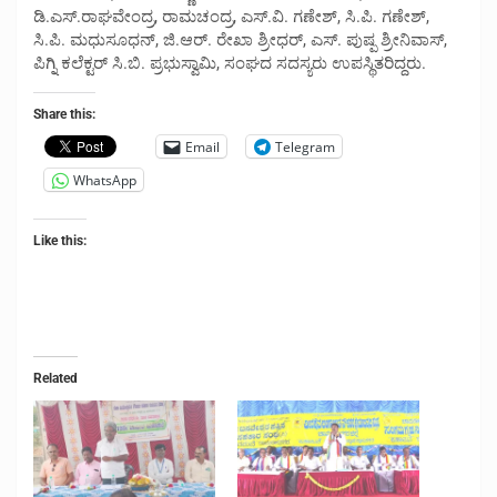
ಡಿ.ಎಸ್.ರಾಘವೇಂದ್ರ, ರಾಮಚಂದ್ರ, ಎಸ್.ವಿ. ಗಣೇಶ್, ಸಿ.ಪಿ. ಗಣೇಶ್,
ಸಿ.ಪಿ. ಮಧುಸೂಧನ್, ಜಿ.ಆರ್. ರೇಖಾ ಶ್ರೀಧರ್, ಎಸ್. ಪುಷ್ಪ ಶ್ರೀನಿವಾಸ್,
ಪಿಗ್ನಿ ಕಲೆಕ್ಟರ್ ಸಿ.ಬಿ. ಪ್ರಭುಸ್ವಾಮಿ, ಸಂಘದ ಸದಸ್ಯರು ಉಪಸ್ಥಿತರಿದ್ದರು.
Share this:
Email
Telegram
WhatsApp
Like this:
Related