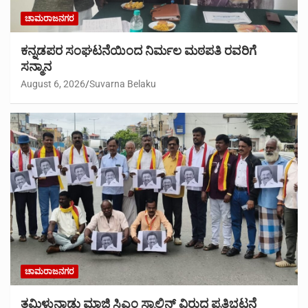
ಚಾಮರಾಜನಗರ
ಕನ್ನಡಪರ ಸಂಘಟನೆಯಿಂದ ನಿರ್ಮಲ ಮಠಪತಿ ರವರಿಗೆ
ಸನ್ಮಾನ
August 6, 2026
Suvarna Belaku
ಚಾಮರಾಜನಗರ
ತಮಿಳುನಾಡು ಮಾಜಿ ಸಿಎಂ ಸ್ಟಾಲಿನ್ ವಿರುದ್ದ ಪ್ರತಿಭಟನೆ