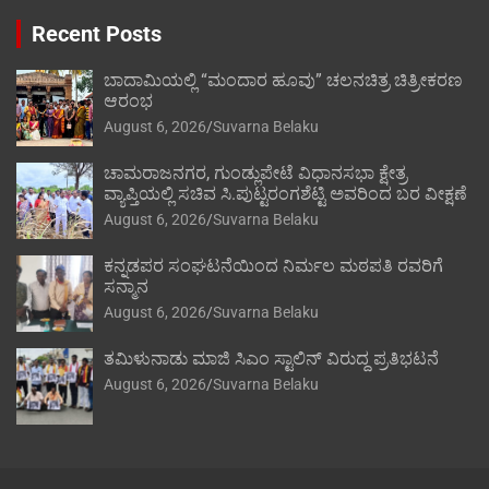
Recent Posts
ಬಾದಾಮಿಯಲ್ಲಿ “ಮಂದಾರ ಹೂವು” ಚಲನಚಿತ್ರ ಚಿತ್ರೀಕರಣ
ಆರಂಭ
August 6, 2026
Suvarna Belaku
ಚಾಮರಾಜನಗರ, ಗುಂಡ್ಲುಪೇಟೆ ವಿಧಾನಸಭಾ ಕ್ಷೇತ್ರ
ವ್ಯಾಪ್ತಿಯಲ್ಲಿ ಸಚಿವ ಸಿ.ಪುಟ್ಟರಂಗಶೆಟ್ಟಿ ಅವರಿಂದ ಬರ ವೀಕ್ಷಣೆ
August 6, 2026
Suvarna Belaku
ಕನ್ನಡಪರ ಸಂಘಟನೆಯಿಂದ ನಿರ್ಮಲ ಮಠಪತಿ ರವರಿಗೆ
ಸನ್ಮಾನ
August 6, 2026
Suvarna Belaku
ತಮಿಳುನಾಡು ಮಾಜಿ ಸಿಎಂ ಸ್ಟಾಲಿನ್ ವಿರುದ್ದ ಪ್ರತಿಭಟನೆ
August 6, 2026
Suvarna Belaku