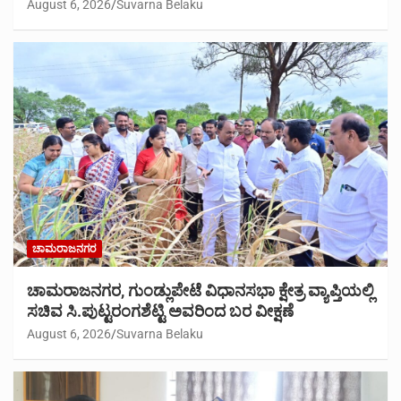
August 6, 2026
Suvarna Belaku
ಚಾಮರಾಜನಗರ
ಚಾಮರಾಜನಗರ, ಗುಂಡ್ಲುಪೇಟೆ ವಿಧಾನಸಭಾ ಕ್ಷೇತ್ರ ವ್ಯಾಪ್ತಿಯಲ್ಲಿ
ಸಚಿವ ಸಿ.ಪುಟ್ಟರಂಗಶೆಟ್ಟಿ ಅವರಿಂದ ಬರ ವೀಕ್ಷಣೆ
August 6, 2026
Suvarna Belaku