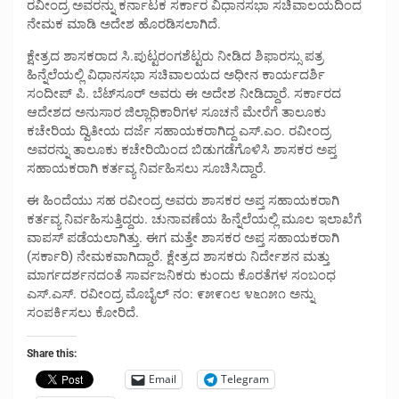
ರವೀಂದ್ರ ಅವರನ್ನು ಕರ್ನಾಟಕ ಸರ್ಕಾರ ವಿಧಾನಸಭಾ ಸಚಿವಾಲಯದಿಂದ
ನೇಮಕ ಮಾಡಿ ಅದೇಶ ಹೊರಡಿಸಲಾಗಿದೆ.
ಕ್ಷೇತ್ರದ ಶಾಸಕರಾದ ಸಿ.ಪುಟ್ಟರಂಗಶೆಟ್ಟರು ನೀಡಿದ ಶಿಫಾರಸ್ಸು ಪತ್ರ
ಹಿನ್ನೆಲೆಯಲ್ಲಿ ವಿಧಾನಸಭಾ ಸಚಿವಾಲಯದ ಅಧೀನ ಕಾರ್ಯದರ್ಶಿ
ಸಂದೀಪ್ ಪಿ. ಬೆಟ್‌ಸೂರ್ ಅವರು ಈ ಅದೇಶ ನೀಡಿದ್ದಾರೆ. ಸರ್ಕಾರದ
ಆದೇಶದ ಅನುಸಾರ ಜಿಲ್ಲಾಧಿಕಾರಿಗಳ ಸೂಚನೆ ಮೇರೆಗೆ ತಾಲೂಕು
ಕಚೇರಿಯ ದ್ವಿತೀಯ ದರ್ಜೆ ಸಹಾಯಕರಾಗಿದ್ದ ಎಸ್.ಎಂ. ರವೀಂದ್ರ
ಅವರನ್ನು ತಾಲೂಕು ಕಚೇರಿಯಿಂದ ಬಿಡುಗಡೆಗೊಳಿಸಿ ಶಾಸಕರ ಅಪ್ತ
ಸಹಾಯಕರಾಗಿ ಕರ್ತವ್ಯ ನಿರ್ವಹಿಸಲು ಸೂಚಿಸಿದ್ದಾರೆ.
ಈ ಹಿಂದೆಯು ಸಹ ರವೀಂದ್ರ ಅವರು ಶಾಸಕರ ಅಪ್ತ ಸಹಾಯಕರಾಗಿ
ಕರ್ತವ್ಯ ನಿರ್ವಹಿಸುತ್ತಿದ್ದರು. ಚುನಾವಣೆಯ ಹಿನ್ನೆಲೆಯಲ್ಲಿ ಮೂಲ ಇಲಾಖೆಗೆ
ವಾಪಸ್ ಪಡೆಯಲಾಗಿತ್ತು. ಈಗ ಮತ್ತೇ ಶಾಸಕರ ಅಪ್ತ ಸಹಾಯಕರಾಗಿ
(ಸರ್ಕಾರಿ) ನೇಮಕವಾಗಿದ್ದಾರೆ. ಕ್ಷೇತ್ರದ ಶಾಸಕರು ನಿರ್ದೇಶನ ಮತ್ತು
ಮಾರ್ಗದರ್ಶನದಂತೆ ಸಾರ್ವಜನಿಕರು ಕುಂದು ಕೊರತೆಗಳ ಸಂಬಂಧ
ಎಸ್.ಎಸ್. ರವೀಂದ್ರ ಮೊಬೈಲ್ ನಂ: ೯೫೯೧೮ ೪೬೧೫೧ ಅನ್ನು
ಸಂಪರ್ಕಿಸಲು ಕೋರಿದೆ.
Share this:
Email
Telegram