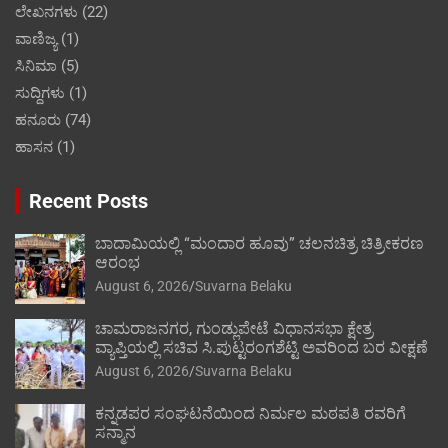
ಲೇಖನಗಳು
(22)
ವಾಣಿಜ್ಯ
(1)
ಸಿನಿಮಾ
(5)
ಸುದ್ದಿಗಳು
(1)
ಹನೂರು
(74)
ಹಾಸನ
(1)
Recent Posts
ಬಾದಾಮಿಯಲ್ಲಿ “ಮಂದಾರ ಹೂವು” ಚಲನಚಿತ್ರ ಚಿತ್ರೀಕರಣ
ಆರಂಭ
August 6, 2026
Suvarna Belaku
ಚಾಮರಾಜನಗರ, ಗುಂಡ್ಲುಪೇಟೆ ವಿಧಾನಸಭಾ ಕ್ಷೇತ್ರ
ವ್ಯಾಪ್ತಿಯಲ್ಲಿ ಸಚಿವ ಸಿ.ಪುಟ್ಟರಂಗಶೆಟ್ಟಿ ಅವರಿಂದ ಬರ ವೀಕ್ಷಣೆ
August 6, 2026
Suvarna Belaku
ಕನ್ನಡಪರ ಸಂಘಟನೆಯಿಂದ ನಿರ್ಮಲ ಮಠಪತಿ ರವರಿಗೆ
ಸನ್ಮಾನ