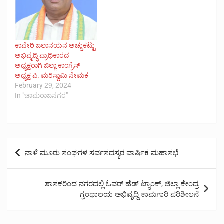
ಕಾವೇರಿ ಜಲಾನಯನ ಅಚ್ಚುಕಟ್ಟು
ಅಭಿವೃದ್ಧಿ ಪ್ರಾಧಿಕಾರದ
ಅಧ್ಯಕ್ಷರಾಗಿ ಜಿಲ್ಲಾ ಕಾಂಗ್ರೆಸ್
ಅಧ್ಯಕ್ಷ ಪಿ. ಮರಿಸ್ವಾಮಿ ನೇಮಕ
February 29, 2024
In "ಚಾಮರಾಜನಗರ"
Post
ನಾಳೆ ಮೂರು ಸಂಘಗಳ ಸರ್ವಸದಸ್ಯರ ವಾರ್ಷಿಕ ಮಹಾಸಭೆ
navigation
ಶಾಸಕರಿಂದ ನಗರದಲ್ಲಿ ಓವರ್ ಹೆಡ್ ಟ್ಯಾಂಕ್, ಜಿಲ್ಲಾ ಕೇಂದ್ರ
ಗ್ರಂಥಾಲಯ ಅಭಿವೃದ್ದಿ ಕಾಮಗಾರಿ ಪರಿಶೀಲನೆ