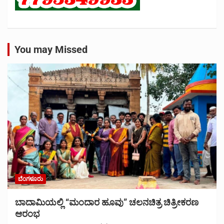
You may Missed
ಬೆಂಗಳೂರು
ಬಾದಾಮಿಯಲ್ಲಿ “ಮಂದಾರ ಹೂವು” ಚಲನಚಿತ್ರ ಚಿತ್ರೀಕರಣ
ಆರಂಭ