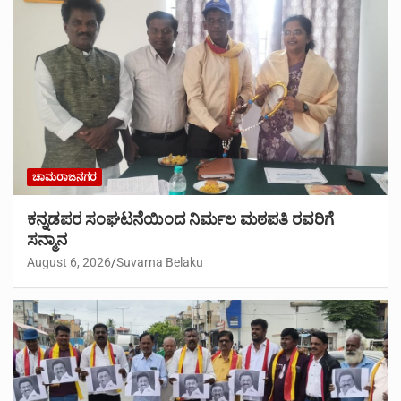
ಚಾಮರಾಜನಗರ
ಕನ್ನಡಪರ ಸಂಘಟನೆಯಿಂದ ನಿರ್ಮಲ ಮಠಪತಿ ರವರಿಗೆ
ಸನ್ಮಾನ
August 6, 2026
Suvarna Belaku