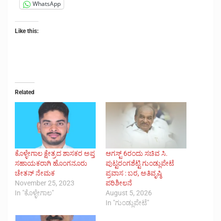
WhatsApp
Like this:
Related
ಕೊಳ್ಳೇಗಾಲ ಕ್ಷೇತ್ರದ ಶಾಸಕರ ಅಪ್ತ
ಆಗಸ್ಟ್ 6ರಂದು ಸಚಿವ ಸಿ.
ಸಹಾಯಕರಾಗಿ ಹೊಂಗನೂರು
ಪುಟ್ಟರಂಗಶೆಟ್ಟಿ ಗುಂಡ್ಲುಪೇಟೆ
ಚೇತನ್ ನೇಮಕ
ಪ್ರವಾಸ : ಬರ, ಅತಿವೃಷ್ಠಿ
November 25, 2023
ಪರಿಶೀಲನೆ
In "ಕೊಳ್ಳೇಗಾಲ"
August 5, 2026
In "ಗುಂಡ್ಲುಪೇಟೆ"