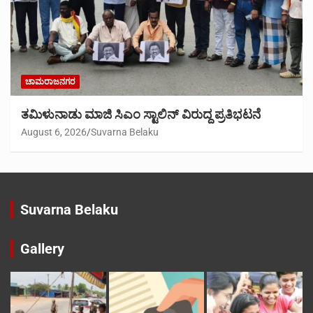
ಚಾಮರಾಜನಗರ
ತಮಿಳುನಾಡು ಮಾಜಿ ಸಿಎಂ ಸ್ಟಾಲಿನ್ ವಿರುದ್ದ ಪ್ರತಿಭಟನೆ
August 6, 2026
Suvarna Belaku
Suvarna Belaku
Gallery