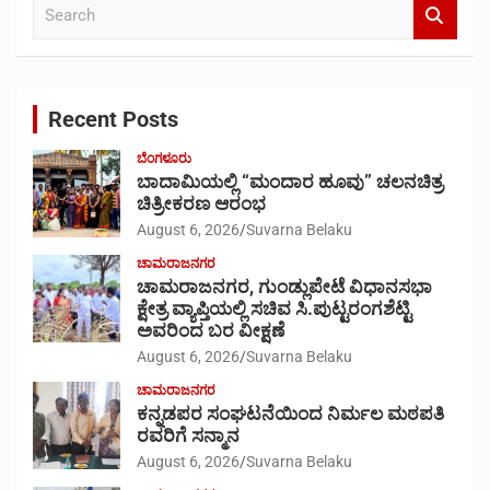
S
e
a
r
c
Recent Posts
h
ಬೆಂಗಳೂರು
ಬಾದಾಮಿಯಲ್ಲಿ “ಮಂದಾರ ಹೂವು” ಚಲನಚಿತ್ರ
ಚಿತ್ರೀಕರಣ ಆರಂಭ
August 6, 2026
Suvarna Belaku
ಚಾಮರಾಜನಗರ
ಚಾಮರಾಜನಗರ, ಗುಂಡ್ಲುಪೇಟೆ ವಿಧಾನಸಭಾ
ಕ್ಷೇತ್ರ ವ್ಯಾಪ್ತಿಯಲ್ಲಿ ಸಚಿವ ಸಿ.ಪುಟ್ಟರಂಗಶೆಟ್ಟಿ
ಅವರಿಂದ ಬರ ವೀಕ್ಷಣೆ
August 6, 2026
Suvarna Belaku
ಚಾಮರಾಜನಗರ
ಕನ್ನಡಪರ ಸಂಘಟನೆಯಿಂದ ನಿರ್ಮಲ ಮಠಪತಿ
ರವರಿಗೆ ಸನ್ಮಾನ
August 6, 2026
Suvarna Belaku