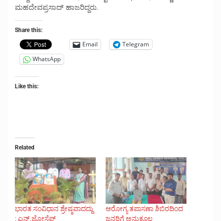
ಮಹದೇವಪ್ರಸಾದ್ ಹಾಜರಿದ್ದರು.
Share this:
Email
Telegram
WhatsApp
Like this:
Related
ಭಾರತ ಸಂವಿಧಾನ ಶ್ರೇಷ್ಠವಾದದ್ದು
ಆರೋಗ್ಯ ತಪಾಸಣಾ ಶಿಬಿರದಿಂದ
: ಎನ್.ಜೋಸೆಫ್
ಜನರಿಗೆ ಅನುಕೂಲ