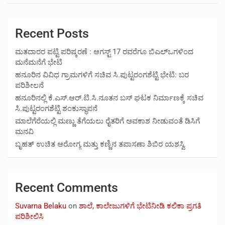
Recent Posts
ಮತದಾರರ ಪಟ್ಟಿ ಪರಿಷ್ಕರಣೆ : ಆಗಸ್ಟ್ 17 ರವರೆಗೂ ಬಿಎಲ್‍ಒಗಳಿಂದ
ಮನೆಮನೆಗೆ ಭೇಟಿ
ಹನೂರಿನ ವಿವಿಧ ಗ್ರಾಮಗಳಿಗೆ ಸಚಿವ ಸಿ.ಪುಟ್ಟರಂಗಶೆಟ್ಟಿ ಭೇಟಿ: ಬರ
ಪರಿಶೀಲನೆ
ಹನೂರಿನಲ್ಲಿ ಕೆ.ಎಸ್.ಆರ್.ಟಿ.ಸಿ.ನೂತನ ಬಸ್ ಘಟಕ ನಿರ್ಮಾಣಕ್ಕೆ ಸಚಿವ
ಸಿ.ಪುಟ್ಟರಂಗಶೆಟ್ಟಿ ಶಂಕುಸ್ಥಾಪನೆ
ಮಾಲೆಗೆರೆಯಲ್ಲಿ ಮಣ್ಣು ತೆಗೆಯಲು ರೈತರಿಗೆ ಅವಕಾಶ ನೀಡುವಂತೆ ಡಿಸಿಗೆ
ಮನವಿ
ಬೃಹತ್ ಉಚಿತ ಆರೋಗ್ಯ ಮತ್ತು ಕಣ್ಣಿನ ತಪಾಸಣಾ ಶಿಬಿರ ಯಶಸ್ವಿ
Recent Comments
Suvarna Belaku
on
ಶಾಲೆ, ಕಾಲೇಜುಗಳಿಗೆ ಭೇಟಿನೀಡಿ ಕಲಿಕಾ ಪ್ರಗತಿ
ಪರಿಶೀಲಿಸಿ