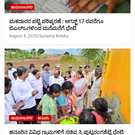
ಚಾಮರಾಜನಗರ
ಮತದಾರರ ಪಟ್ಟಿ ಪರಿಷ್ಕರಣೆ : ಆಗಸ್ಟ್ 17 ರವರೆಗೂ
ಬಿಎಲ್‍ಒಗಳಿಂದ ಮನೆಮನೆಗೆ ಭೇಟಿ
August 8, 2026
Suvarna Belaku
ಚಾಮರಾಜನಗರ
ಹನೂರು
ಹನೂರಿನ ವಿವಿಧ ಗ್ರಾಮಗಳಿಗೆ ಸಚಿವ ಸಿ.ಪುಟ್ಟರಂಗಶೆಟ್ಟಿ ಭೇಟಿ: