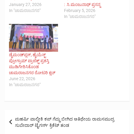
January 27, 2026
: ಸಿ.ಮಂಜುನಾಥ್ ಪ್ರಸನ್ನ
In "ಚಾಮರಾಜನಗರ"
February 5, 2026
In "ಚಾಮರಾಜನಗರ"
ಡೈಮಂಡ್‌ಪ್ಲಸ್, ಹೈಯೆಸ್ಟ್
ಪ್ರೋಗ್ರಾಮ್ ಪ್ರಾಜೆಕ್ಟ್ ಪ್ರಶಸ್ತಿ
ಮುಡಿಗೇರಿಸಿಕೊಂಡ
ಚಾಮರಾಜನಗರ ರೋಟರಿ ಕ್ಲಬ್
June 22, 2026
In "ಚಾಮರಾಜನಗರ"
Post
ಮಹರ್ಷಿ ವಾಲ್ಮೀಕಿ ಕಪ್ ಗೆದ್ದು ಬೀಗಿದ ಆತಿಥೇಯ ರಾಮಸಮುದ್ರ
navigation
ಸುಬೇದಾರ್ ಟೈಗರ್ಸ್ ಕ್ರಿಕೆಟ್ ತಂಡ