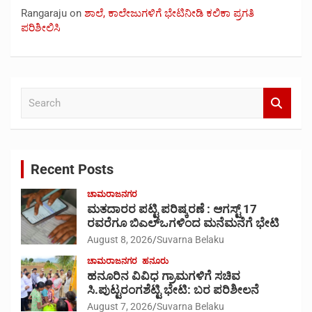
Rangaraju
on
ಶಾಲೆ, ಕಾಲೇಜುಗಳಿಗೆ ಭೇಟಿನೀಡಿ ಕಲಿಕಾ ಪ್ರಗತಿ
ಪರಿಶೀಲಿಸಿ
S
e
a
r
c
Recent Posts
h
ಚಾಮರಾಜನಗರ
ಮತದಾರರ ಪಟ್ಟಿ ಪರಿಷ್ಕರಣೆ : ಆಗಸ್ಟ್ 17
ರವರೆಗೂ ಬಿಎಲ್‍ಒಗಳಿಂದ ಮನೆಮನೆಗೆ ಭೇಟಿ
August 8, 2026
Suvarna Belaku
ಚಾಮರಾಜನಗರ
ಹನೂರು
ಹನೂರಿನ ವಿವಿಧ ಗ್ರಾಮಗಳಿಗೆ ಸಚಿವ
ಸಿ.ಪುಟ್ಟರಂಗಶೆಟ್ಟಿ ಭೇಟಿ: ಬರ ಪರಿಶೀಲನೆ
August 7, 2026
Suvarna Belaku