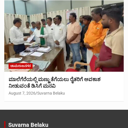
ಚಾಮರಾಜನಗರ
ಮಾಲೆಗೆರೆಯಲ್ಲಿ ಮಣ್ಣು ತೆಗೆಯಲು ರೈತರಿಗೆ ಅವಕಾಶ
ನೀಡುವಂತೆ ಡಿಸಿಗೆ ಮನವಿ
August 7, 2026
Suvarna Belaku
Suvarna Belaku