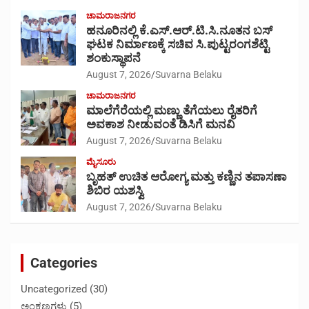
ಚಾಮರಾಜನಗರ
ಹನೂರಿನಲ್ಲಿ ಕೆ.ಎಸ್.ಆರ್.ಟಿ.ಸಿ.ನೂತನ ಬಸ್
ಘಟಕ ನಿರ್ಮಾಣಕ್ಕೆ ಸಚಿವ ಸಿ.ಪುಟ್ಟರಂಗಶೆಟ್ಟಿ
ಶಂಕುಸ್ಥಾಪನೆ
August 7, 2026
Suvarna Belaku
ಚಾಮರಾಜನಗರ
ಮಾಲೆಗೆರೆಯಲ್ಲಿ ಮಣ್ಣು ತೆಗೆಯಲು ರೈತರಿಗೆ
ಅವಕಾಶ ನೀಡುವಂತೆ ಡಿಸಿಗೆ ಮನವಿ
August 7, 2026
Suvarna Belaku
ಮೈಸೂರು
ಬೃಹತ್ ಉಚಿತ ಆರೋಗ್ಯ ಮತ್ತು ಕಣ್ಣಿನ ತಪಾಸಣಾ
ಶಿಬಿರ ಯಶಸ್ವಿ
August 7, 2026
Suvarna Belaku
Categories
Uncategorized
(30)
ಅಂಕಣಗಳು
(5)