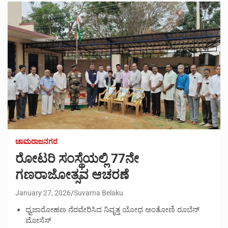
ಚಾಮರಾಜನಗರ
ರೋಟರಿ ಸಂಸ್ಥೆಯಲ್ಲಿ 77ನೇ
ಗಣರಾಜೋತ್ಸವ ಆಚರಣೆ
January 27, 2026
Suvarna Belaku
ಧ್ವಜಾರೋಹಣ ನೆರವೇರಿಸಿದ ನಿವೃತ್ತ ಯೋಧ ಅಂತೋಣಿ ರೂಬೆನ್
ಮೋಸೆಸ್