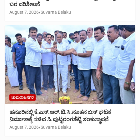
ಬರ ಪರಿಶೀಲನೆ
August 7, 2026
Suvarna Belaku
ಚಾಮರಾಜನಗರ
ಹನೂರಿನಲ್ಲಿ ಕೆ.ಎಸ್.ಆರ್.ಟಿ.ಸಿ.ನೂತನ ಬಸ್ ಘಟಕ
ನಿರ್ಮಾಣಕ್ಕೆ ಸಚಿವ ಸಿ.ಪುಟ್ಟರಂಗಶೆಟ್ಟಿ ಶಂಕುಸ್ಥಾಪನೆ
August 7, 2026
Suvarna Belaku