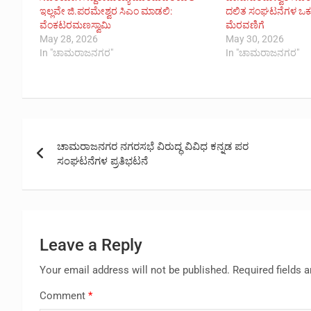
ಇಲ್ಲವೇ ಜಿ.ಪರಮೇಶ್ವರ ಸಿಎಂ ಮಾಡಲಿ:
ದಲಿತ ಸಂಘಟನೆಗಳ ಒಕ್
ವೆಂಕಟರಮಣಸ್ವಾಮಿ
ಮೆರವಣಿಗೆ
May 28, 2026
May 30, 2026
In "ಚಾಮರಾಜನಗರ"
In "ಚಾಮರಾಜನಗರ"
Post
ಚಾಮರಾಜನಗರ ನಗರಸಭೆ ವಿರುದ್ಧ ವಿವಿಧ ಕನ್ನಡ ಪರ
navigation
ಸಂಘಟನೆಗಳ ಪ್ರತಿಭಟನೆ
Leave a Reply
Your email address will not be published.
Required fields 
Comment
*