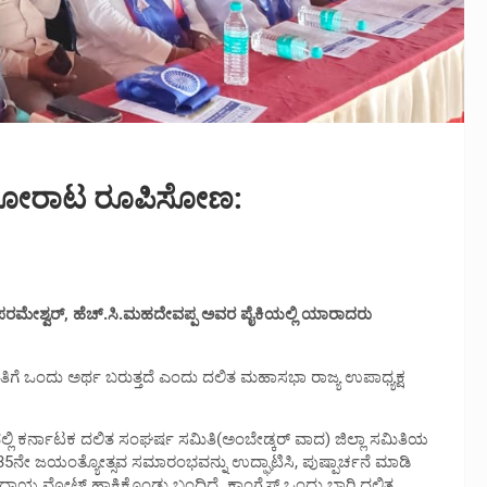
ಿ ಹೋರಾಟ ರೂಪಿಸೋಣ:
ಿ.ಪರಮೇಶ್ವರ್, ಹೆಚ್.ಸಿ.ಮಹದೇವಪ್ಪ ಅವರ ಪೈಕಿಯಲ್ಲಿ ಯಾರಾದರು
ಗೆ ಒಂದು ಅರ್ಥ ಬರುತ್ತದೆ ಎಂದು ದಲಿತ ಮಹಾಸಭಾ ರಾಜ್ಯ ಉಪಾಧ್ಯಕ್ಷ
ಿ ಕರ್ನಾಟಕ ದಲಿತ ಸಂಘರ್ಷ ಸಮಿತಿ(ಅಂಬೇಡ್ಕರ್ ವಾದ) ಜಿಲ್ಲಾ ಸಮಿತಿಯ
135ನೇ ಜಯಂತ್ಯೋತ್ಸವ ಸಮಾರಂಭವನ್ನು ಉದ್ಘಾಟಿಸಿ, ಪುಷ್ಪಾರ್ಚನೆ ಮಾಡಿ
ದಾಯ ವೋಟ್ ಹಾಕಿಕೊಂಡು ಬಂದಿದೆ. ಕಾಂಗ್ರೆಸ್ ಒಂದು ಬಾರಿ ದಲಿತ