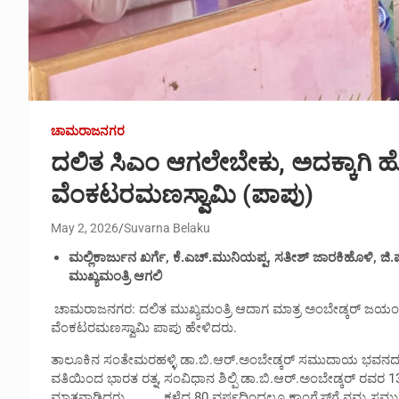
ಚಾಮರಾಜನಗರ
ದಲಿತ ಸಿಎಂ ಆಗಲೇಬೇಕು, ಅದಕ್ಕಾಗ
ವೆಂಕಟರಮಣಸ್ವಾಮಿ (ಪಾಪು)
May 2, 2026
Suvarna Belaku
ಮಲ್ಲಿಕಾರ್ಜುನ ಖರ್ಗೆ, ಕೆ.ಎಚ್.ಮುನಿಯಪ್ಪ, ಸತೀಶ್ ಜಾರಕಿಹೊಳಿ, ಜ
ಮುಖ್ಯಮಂತ್ರಿ ಆಗಲಿ
ಚಾಮರಾಜನಗರ: ದಲಿತ ಮುಖ್ಯಮಂತ್ರಿ ಆದಾಗ ಮಾತ್ರ ಅಂಬೇಡ್ಕ‌ರ್ ಜಯಂತಿ
ವೆಂಕಟರಮಣಸ್ವಾಮಿ ಪಾಪು ಹೇಳಿದರು.
ತಾಲೂಕಿನ ಸಂತೇಮರಹಳ್ಳಿ ಡಾ.ಬಿ.ಆ‌ರ್.ಅಂಬೇಡ್ಕರ್ ಸಮುದಾಯ ಭವನದಲ್ಲ
ವತಿಯಿಂದ ಭಾರತ ರತ್ನ, ಸಂವಿಧಾನ ಶಿಲ್ಪಿ ಡಾ.ಬಿ.ಆರ್.ಅಂಬೇಡ್ಕರ್ ರವರ 
ಮಾತನಾಡಿದರು. ಕಳೆದ 80 ವರ್ಷದಿಂದಲ್ಲೂ ಕಾಂಗ್ರೆಸ್‌ಗೆ ನಮ್ಮ ಸಮು