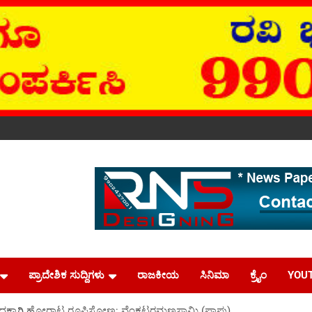
ಪ್ರಾದೇಶಿಕ ಸುದ್ದಿಗಳು
ರಾಜಕೀಯ
ಸಿನಿಮಾ
ಕ್ರೈಂ
YOU
ದಕ್ಕಾಗಿ ಹೋರಾಟ ರೂಪಿಸೋಣ: ವೆಂಕಟರಮಣಸ್ವಾಮಿ (ಪಾಪು)