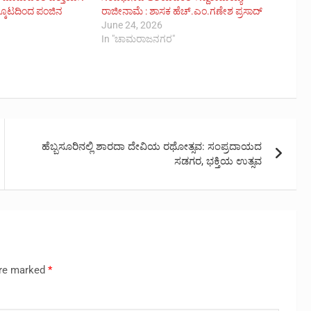
ಕೂಟದಿಂದ ಪಂಜಿನ
ರಾಜೀನಾಮೆ : ಶಾಸಕ ಹೆಚ್.ಎಂ.ಗಣೇಶ ಪ್ರಸಾದ್
June 24, 2026
In "ಚಾಮರಾಜನಗರ"
ಹೆಬ್ಬಸೂರಿನಲ್ಲಿ ಶಾರದಾ ದೇವಿಯ ರಥೋತ್ಸವ: ಸಂಪ್ರದಾಯದ
ಸಡಗರ, ಭಕ್ತಿಯ ಉತ್ಸವ
are marked
*