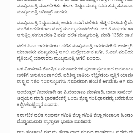
ಮುಖ್ಯಮಂತ್ರಿ ಮಾಡಬೇಕಿತು. ಕೇವಲ ಸಿದ್ದರಾಮಯ್ಯನವರು ತಮ್ಮ ಸಮುದಾಯ
ಮುಖ್ಯಮಂತ್ರಿ ಆಗಿದ್ದಾರೆ ಎಂದರು.
ಮುಖ್ಯಮಂತ್ರಿ ಸಿದ್ದರಾಮಯ್ಯ ಅವರು ನಮಗೆ ದಲಿತರು ಹೆಚ್ಚಿನ ರೀತಿಯಲ್ಲಿ 
ಮಾಡಿಕೊಡಬೇಕೆಂದು ದೊಡ್ಡ ಮನಸ್ಸು ಮಾಡಬೇಕಿತು. ಈಗ 8 ವರ್ಷಗಳ ಕಾಲ ಮು
ಆಗುತ್ತಿಲ್ಲ.ಈಗಲಾದರೂ 2 ವರ್ಷ ದಲಿತ ಮುಖ್ಯಮಂತ್ರಿ ಮಾಡಿ 135ನೇ ಡಾ.
ದಲಿತ ಸಿಎಂ ಆಗಲೇಬೇಕು : ದಲಿತ ಮುಖ್ಯಮಂತ್ರಿ ಆಗಲೇಬೇಕಿದೆ. ಅದಕ್ಕ
ಯಾರಾದರು ಮುಖ್ಯಮಂತ್ರಿ ಆಗಲಿ. ಮಲ್ಲಿಕಾರ್ಜುನ ಖರ್ಗೆ, ಕೆ.ಎಚ್.ಮುನಿಯ
ಪೈಕಿಯಲ್ಲಿ ಯಾರಾದರು ಮುಖ್ಯಮಂತ್ರಿ ಆಗಲಿ ಎಂದರು.
ಒಳ ಮೀಸಲಾತಿ ಶೋಷಿತ ಸಮುದಾಯಗಳ ಪೂರ್ಣಪ್ರಮಾಣದ ಅನುಕೂಲವಾಗಿಲ್ಲ
ಜನತೆಗೆ ಅನುಕೂಲವಾಗಲಿದೆ. ಪರಿಶಿಷ್ಠ ಜಾತಿಯ ಕಟ್ಟಕಡೆಯ ವ್ಯಕ್ತಿಗೆ ಯಾವು
ರಾಷ್ಟ್ರದ ಸಕಲ ಸಂಪನ್ಮೂಲಗಳು ಸಮಾನವಾಗಿ ಹಂಚಿಕೆ ಆಗಬೇಕು ಆಗ ಮಾತ್ರ
ಅಂಬೇಡ್ಕ‌ರ್ ವಿಚಾರವಾದಿ ಡಾ.ಪಿ.ದೇವರಾಜು ಮಾತನಾಡಿ, ಬಾಬಾ ಸಾಹೇಬ್
ಅಧ್ಯಯನ ಮಾಡಿ ಭಾರತದೇಶಕ್ಕೆ ಒಂದು ಶ್ರೇಷ್ಠ ಸಂವಿಧಾನವನ್ನು ಬರೆದುಕ
ಕಲ್ಪಿಸಿಕೊಟ್ಟಿದ್ದಾರೆ ಎಂದರು.
ಕರ್ನಾಟಕ ದಲಿತ ಸಂಘರ್ಷ ಸಮಿತಿ ಜಿಲ್ಲಾ ಸಮಿತಿ ಜಿಲ್ಲಾ ಸಂಚಾಲಕ ಹಿಂಡಯ್ಯ
ದೊಡ್ಡಿಂದುವಾಡಿ ಪ್ರಾಸ್ತಾವಿಕ ಭಾಷಣ ಮಾಡಿದರು.
ರಾಜ್ಯ ಸಂಚಾಲಕಿ ರುದ್ರಮ್ಮ, ಸೇವಾ ಲಾಲ್ ಸಂಘದ ಶಾಂತರಾಜು, ಪ್ರಥಮ ದರ್ಜೆ