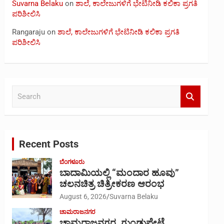
Suvarna Belaku
on
ಶಾಲೆ, ಕಾಲೇಜುಗಳಿಗೆ ಭೇಟಿನೀಡಿ ಕಲಿಕಾ ಪ್ರಗತಿ
ಪರಿಶೀಲಿಸಿ
Rangaraju
on
ಶಾಲೆ, ಕಾಲೇಜುಗಳಿಗೆ ಭೇಟಿನೀಡಿ ಕಲಿಕಾ ಪ್ರಗತಿ
ಪರಿಶೀಲಿಸಿ
S
e
a
r
c
Recent Posts
h
ಬೆಂಗಳೂರು
ಬಾದಾಮಿಯಲ್ಲಿ “ಮಂದಾರ ಹೂವು”
ಚಲನಚಿತ್ರ ಚಿತ್ರೀಕರಣ ಆರಂಭ
August 6, 2026
Suvarna Belaku
ಚಾಮರಾಜನಗರ
ಚಾಮರಾಜನಗರ, ಗುಂಡ್ಲುಪೇಟೆ