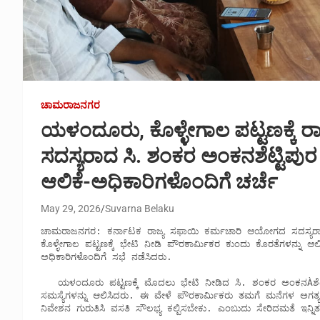
ಚಾಮರಾಜನಗರ
ಯಳಂದೂರು, ಕೊಳ್ಳೇಗಾಲ ಪಟ್ಟಣಕ್ಕೆ
ಸದಸ್ಯರಾದ ಸಿ. ಶಂಕರ ಅಂಕನಶೆಟ್ಟಿಪು
ಆಲಿಕೆ-ಅಧಿಕಾರಿಗಳೊಂದಿಗೆ ಚರ್ಚೆ
May 29, 2026
Suvarna Belaku
ಚಾಮರಾಜನಗರ: ಕರ್ನಾಟಕ ರಾಜ್ಯ ಸಫಾಯಿ ಕರ್ಮಚಾರಿ ಆಯೋಗದ ಸದಸ್ಯರಾ
ಕೊಳ್ಳೇಗಾಲ ಪಟ್ಟಣಕ್ಕೆ ಭೇಟಿ ನೀಡಿ ಪೌರಕಾರ್ಮಿಕರ ಕುಂದು ಕೊರತೆಗಳನ್ನು ಆಲ
ಅಧಿಕಾರಿಗಳೊಂದಿಗೆ ಸಭೆ ನಡೆಸಿದರು. 

   ಯಳಂದೂರು ಪಟ್ಟಣಕ್ಕೆ ಮೊದಲು ಭೇಟಿ ನೀಡಿದ ಸಿ. ಶಂಕರ ಅಂಕನÀಶೆಟ್ಟಿಪುರ ಅವರು ಅಲ್ಲಿನ ಪೌರಕಾರ್ಮಿಕರ ಕಾಲೋನಿಗೆ ಭೇಟಿ ಕೊಟ್ಟು 
ಸಮಸ್ಯೆಗಳನ್ನು ಆಲಿಸಿದರು. ಈ ವೇಳೆ ಪೌರಕಾರ್ಮಿಕರು ತಮಗೆ ಮನೆಗಳ ಅಗತ್ಯವಿ
ನಿವೇಶನ ಗುರುತಿಸಿ ವಸತಿ ಸೌಲಭ್ಯ ಕಲ್ಪಿಸಬೇಕು. ಎಂಬುದು ಸೇರಿದಮತೆ ಇನ್ನಿತ