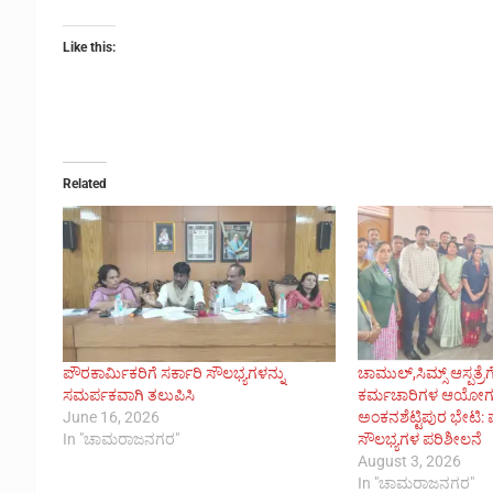
Like this:
Related
ಪೌರಕಾರ್ಮಿಕರಿಗೆ ಸರ್ಕಾರಿ ಸೌಲಭ್ಯಗಳನ್ನು
ಚಾಮುಲ್,ಸಿಮ್ಸ್ ಆಸ್ಪತ್ರೆ
ಸಮರ್ಪಕವಾಗಿ ತಲುಪಿಸಿ
ಕರ್ಮಚಾರಿಗಳ ಆಯೋಗದ
June 16, 2026
ಅಂಕನಶೆಟ್ಟಿಪುರ ಭೇಟಿ:
In "ಚಾಮರಾಜನಗರ"
ಸೌಲಭ್ಯಗಳ ಪರಿಶೀಲನೆ
August 3, 2026
In "ಚಾಮರಾಜನಗರ"