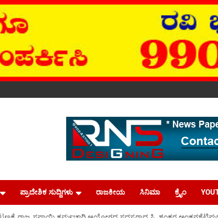
ಪ್ರಾದೇಶಿಕ ಸುದ್ದಿಗಳು
ರಾಜಕೀಯ
ಸಿನಿಮಾ
ಕ್ರೈಂ
YOU
ಟಣಕ್ಕೆ ರಾಜ್ಯ ಸಫಾಯಿ ಕರ್ಮಚಾರಿ ಆಯೋಗದ ಸದಸ್ಯರಾದ ಸಿ. ಶಂಕರ ಅಂಕನಶೆಟ್ಟಿಪುರ