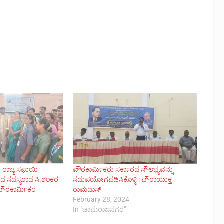
ಗೆ ರಾಜ್ಯ ಸಫಾಯಿ
ಪೌರಕಾರ್ಮಿಕರು ಸರ್ಕಾರದ ಸೌಲಭ್ಯವನ್ನು
 ಸದಸ್ಯರಾದ ಸಿ.ಶಂಕರ
ಸದುಪಯೋಗಪಡಿಸಿಕೊಳ್ಳಿ : ಪೌರಾಯುಕ್ತ
 ಪೌರಕಾರ್ಮಿಕರ
ರಾಮದಾಸ್
February 28, 2024
In "ಚಾಮರಾಜನಗರ"