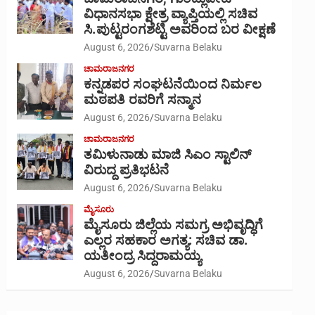
ವಿಧಾನಸಭಾ ಕ್ಷೇತ್ರ ವ್ಯಾಪ್ತಿಯಲ್ಲಿ ಸಚಿವ
ಸಿ.ಪುಟ್ಟರಂಗಶೆಟ್ಟಿ ಅವರಿಂದ ಬರ ವೀಕ್ಷಣೆ
August 6, 2026
Suvarna Belaku
ಚಾಮರಾಜನಗರ
ಕನ್ನಡಪರ ಸಂಘಟನೆಯಿಂದ ನಿರ್ಮಲ
ಮಠಪತಿ ರವರಿಗೆ ಸನ್ಮಾನ
August 6, 2026
Suvarna Belaku
ಚಾಮರಾಜನಗರ
ತಮಿಳುನಾಡು ಮಾಜಿ ಸಿಎಂ ಸ್ಟಾಲಿನ್
ವಿರುದ್ದ ಪ್ರತಿಭಟನೆ
August 6, 2026
Suvarna Belaku
ಮೈಸೂರು
ಮೈಸೂರು ಜಿಲ್ಲೆಯ ಸಮಗ್ರ ಅಭಿವೃದ್ಧಿಗೆ
ಎಲ್ಲರ ಸಹಕಾರ ಅಗತ್ಯ: ಸಚಿವ ಡಾ.
ಯತೀಂದ್ರ ಸಿದ್ದರಾಮಯ್ಯ
August 6, 2026
Suvarna Belaku