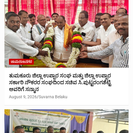
ಚಾಮರಾಜನಗರ
ತುಮಕೂರು ಜಿಲ್ಲಾ ಉಪ್ಪಾರ ಸಂಘ ಮತ್ತು ಜಿಲ್ಲಾ ಉಪ್ಪಾರ
ಸರ್ಕಾರಿ ನೌಕರರ ಸಂಘದಿಂದ ಸಚಿವ ಸಿ.ಪುಟ್ಟರಂಗಶೆಟ್ಟಿ
ಅವರಿಗೆ ಸನ್ಮಾನ
August 9, 2026
Suvarna Belaku