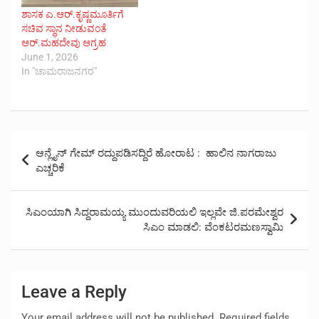
ಶಾಸಕ ಎ.ಆರ್.ಕೃಷ್ಣಮೂರ್ತಿಗೆ
ಸಚಿವ ಸ್ಥಾನ ನೀಡುವಂತೆ
ಆ‌ರ್.ಮಹದೇವು ಆಗ್ರಹ
June 1, 2026
In "ಚಾಮರಾಜನಗರ"
Post
ಆನ್ಲೈನ್ ಗೇಮ್ ರದ್ದುಪಡಿಸದ್ದಿರೆ ಹೋರಾಟ : ಹಾಲಿನ ನಾಗರಾಜು
navigation
ಎಚ್ಚರಿಕೆ
ಸಿಎಂಯಾಗಿ ಸಿದ್ದರಾಮಯ್ಯ ಮುಂದುವರಿಯಲಿ ಇಲ್ಲವೇ ಜಿ.ಪರಮೇಶ್ವರ
ಸಿಎಂ ಮಾಡಲಿ: ವೆಂಕಟರಮಣಸ್ವಾಮಿ
Leave a Reply
Your email address will not be published.
Required fields