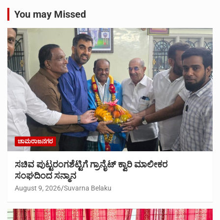
You may Missed
ಚಾಮರಾಜನಗರ
ಸಚಿವ ಪುಟ್ಟರಂಗಶೆಟ್ಟಿಗೆ ಗ್ರಾನೈಟ್ ಕ್ವಾರಿ ಮಾಲೀಕರ
ಸಂಘದಿಂದ ಸನ್ಮಾನ
August 9, 2026
Suvarna Belaku