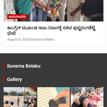
ಚಾಮರಾಜನಗರ
ಕಾಂಗ್ರೆಸ್ ಮುಖಂಡ ರಾಜು ನಿವಾಸಕ್ಕೆ ಸಚಿವ ಪುಟ್ಟರಂಗಶೆಟ್ಟಿ
ಭೇಟಿ
August 8, 2026
Suvarna Belaku
Suvarna Belaku
Gallery