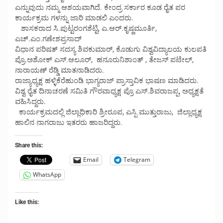
ಎನ್ನುವುದು ನಮ್ಮ ಆಶಯವಾಗಿದೆ. ಕೇಂದ್ರ ಸರ್ಕಾರ ಕೂಡ ರೈತ ಪರ
ಕಾರ್ಯಕ್ರಮ ಗಳನ್ನು ಜಾರಿ ಮಾಡಲಿ ಎಂದರು.
ಶಾಸಕರಾದ ಸಿ.ಪುಟ್ಟರಂಗಶೆಟ್ಟಿ, ಎ.ಆರ್.ಕೃಷ್ಣಮೂರ್ತಿ,
ಎಚ್.ಎಂ.ಗಣೇಶಪ್ರಸಾದ್
ವಿಧಾನ‌ ಪರಿಷತ್ ಸದಸ್ಯ ಶಿವಕುಮಾರ್, ಕೊಡುಗು ವಿಶ್ವವಿದ್ಯಾಲಯ ಕುಲಪತಿ
ಪ್ರೊ.ಅಶೋಕ್ ಎಸ್.ಆಲೂರ್, ಹನೂರು‌ನಿಶಾಂತ್ , ತೇಜಸ್ ಪಟೇಲ್,
ನಾರಾಯಣ್ ರೆಡ್ಡಿ ಮಾತನಾಡಿದರು.
ರಾಜ್ಯಾಧ್ಯಕ್ಷ ಹಳ್ಳಿಕೆರೆಹುಂಡಿ ಭಾಗ್ಯರಾಜ್ ಪ್ರಾಸ್ತಾವಿಕ ಭಾಷಣ ಮಾಡಿದರು.
ವಿಶ್ವ ರೈತ ದಿನಾಚರಣೆ ಸಮಿತಿ ಗೌರವಾಧ್ಯಕ್ಷ ಪ್ರೊ ಎಸ್.ಶಿವರಾಜಪ್ಪ, ಅಧ್ಯಕ್ಷತೆ
ವಹಿಸಿದ್ದರು.
ಕಾರ್ಯಕ್ರಮದಲ್ಲಿ ಜಿಲ್ಲಾಧಿಕಾರಿ ಶ್ರೀರೂಪ, ಎಸ್ಪಿ ಮುತ್ತುರಾಜು, ಜಿಲ್ಲಾಧ್ಯಕ್ಷ
ಹಾಲಿನ ನಾಗರಾಜು ಇತರರು ಹಾಜರಿದ್ದರು.
Share this:
Email
Telegram
WhatsApp
Like this: