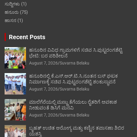
ಸುದ್ದಿಗಳು
(1)
ಹನೂರು
(75)
ಹಾಸನ
(1)
Recent Posts
ಹನೂರಿನ ವಿವಿಧ ಗ್ರಾಮಗಳಿಗೆ ಸಚಿವ ಸಿ.ಪುಟ್ಟರಂಗಶೆಟ್ಟಿ
ಭೇಟಿ: ಬರ ಪರಿಶೀಲನೆ
August 7, 2026
Suvarna Belaku
ಹನೂರಿನಲ್ಲಿ ಕೆ.ಎಸ್.ಆರ್.ಟಿ.ಸಿ.ನೂತನ ಬಸ್ ಘಟಕ
ನಿರ್ಮಾಣಕ್ಕೆ ಸಚಿವ ಸಿ.ಪುಟ್ಟರಂಗಶೆಟ್ಟಿ ಶಂಕುಸ್ಥಾಪನೆ
August 7, 2026
Suvarna Belaku
ಮಾಲೆಗೆರೆಯಲ್ಲಿ ಮಣ್ಣು ತೆಗೆಯಲು ರೈತರಿಗೆ ಅವಕಾಶ
ನೀಡುವಂತೆ ಡಿಸಿಗೆ ಮನವಿ
August 7, 2026
Suvarna Belaku
ಬೃಹತ್ ಉಚಿತ ಆರೋಗ್ಯ ಮತ್ತು ಕಣ್ಣಿನ ತಪಾಸಣಾ ಶಿಬಿರ
ಯಶಸ್ವಿ