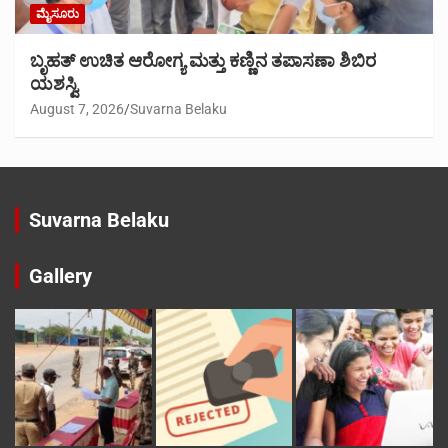
ಮೈಸೂರು
ಬೃಹತ್ ಉಚಿತ ಆರೋಗ್ಯ ಮತ್ತು ಕಣ್ಣಿನ ತಪಾಸಣಾ ಶಿಬಿರ
ಯಶಸ್ವಿ
August 7, 2026
Suvarna Belaku
Suvarna Belaku
Gallery