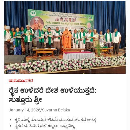
ಚಾಮರಾಜನಗರ
ರೈತ ಉಳಿದರೆ ದೇಶ ಉಳಿಯುತ್ತದೆ:
ಸುತ್ತೂರು ಶ್ರೀ
January 14, 2026
Suvarna Belaku
ಕೃಷಿಯಲ್ಲಿ ರಸಾಯನ ಕಡಿಮೆ ಮಾಡುವ ಚಿಂತನೆ ಅಗತ್ಯ
ರೈತರ ದುಡಿಮೆಗೆ ಬೆಲೆ ಕಟ್ಟಲು ಸಾಧ್ಯವಿಲ್ಲ