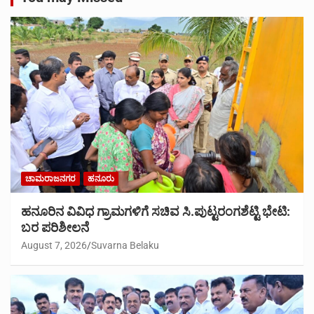
ಚಾಮರಾಜನಗರ
ಹನೂರು
ಹನೂರಿನ ವಿವಿಧ ಗ್ರಾಮಗಳಿಗೆ ಸಚಿವ ಸಿ.ಪುಟ್ಟರಂಗಶೆಟ್ಟಿ ಭೇಟಿ:
ಬರ ಪರಿಶೀಲನೆ
August 7, 2026
Suvarna Belaku