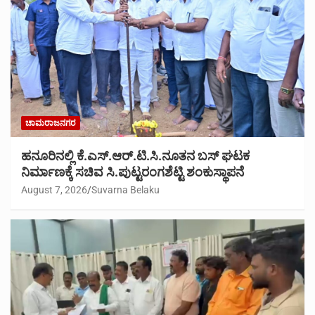
ಚಾಮರಾಜನಗರ
ಹನೂರಿನಲ್ಲಿ ಕೆ.ಎಸ್.ಆರ್.ಟಿ.ಸಿ.ನೂತನ ಬಸ್ ಘಟಕ
ನಿರ್ಮಾಣಕ್ಕೆ ಸಚಿವ ಸಿ.ಪುಟ್ಟರಂಗಶೆಟ್ಟಿ ಶಂಕುಸ್ಥಾಪನೆ
August 7, 2026
Suvarna Belaku