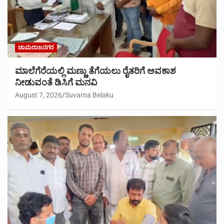
ಚಾಮರಾಜನಗರ
ಮಾಲೆಗೆರೆಯಲ್ಲಿ ಮಣ್ಣು ತೆಗೆಯಲು ರೈತರಿಗೆ ಅವಕಾಶ
ನೀಡುವಂತೆ ಡಿಸಿಗೆ ಮನವಿ
August 7, 2026
Suvarna Belaku