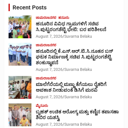
c
Recent Posts
h
ಚಾಮರಾಜನಗರ
ಹನೂರು
ಹನೂರಿನ ವಿವಿಧ ಗ್ರಾಮಗಳಿಗೆ ಸಚಿವ
ಸಿ.ಪುಟ್ಟರಂಗಶೆಟ್ಟಿ ಭೇಟಿ: ಬರ ಪರಿಶೀಲನೆ
August 7, 2026
Suvarna Belaku
ಚಾಮರಾಜನಗರ
ಹನೂರಿನಲ್ಲಿ ಕೆ.ಎಸ್.ಆರ್.ಟಿ.ಸಿ.ನೂತನ ಬಸ್
ಘಟಕ ನಿರ್ಮಾಣಕ್ಕೆ ಸಚಿವ ಸಿ.ಪುಟ್ಟರಂಗಶೆಟ್ಟಿ
ಶಂಕುಸ್ಥಾಪನೆ
August 7, 2026
Suvarna Belaku
ಚಾಮರಾಜನಗರ
ಮಾಲೆಗೆರೆಯಲ್ಲಿ ಮಣ್ಣು ತೆಗೆಯಲು ರೈತರಿಗೆ
ಅವಕಾಶ ನೀಡುವಂತೆ ಡಿಸಿಗೆ ಮನವಿ
August 7, 2026
Suvarna Belaku
ಮೈಸೂರು
ಬೃಹತ್ ಉಚಿತ ಆರೋಗ್ಯ ಮತ್ತು ಕಣ್ಣಿನ ತಪಾಸಣಾ
ಶಿಬಿರ ಯಶಸ್ವಿ
August 7, 2026
Suvarna Belaku