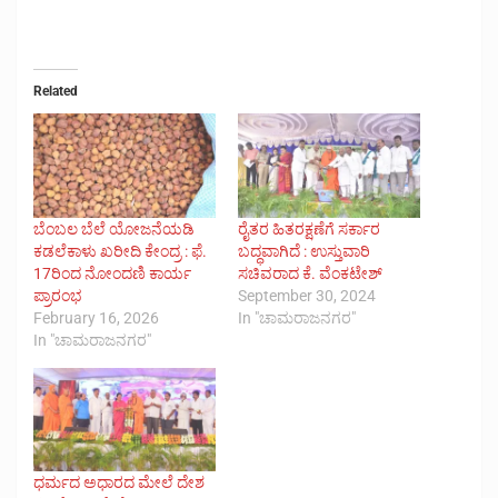
Related
ಬೆಂಬಲ ಬೆಲೆ ಯೋಜನೆಯಡಿ
ರೈತರ ಹಿತರಕ್ಷಣೆಗೆ ಸರ್ಕಾರ
ಕಡಲೆಕಾಳು ಖರೀದಿ ಕೇಂದ್ರ : ಫೆ.
ಬದ್ಧವಾಗಿದೆ : ಉಸ್ತುವಾರಿ
17ರಿಂದ ನೋಂದಣಿ ಕಾರ್ಯ
ಸಚಿವರಾದ ಕೆ. ವೆಂಕಟೇಶ್
ಪ್ರಾರಂಭ
September 30, 2024
February 16, 2026
In "ಚಾಮರಾಜನಗರ"
In "ಚಾಮರಾಜನಗರ"
ಧರ್ಮದ ಅಧಾರದ ಮೇಲೆ ದೇಶ