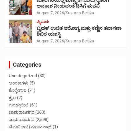
ಮಾಲೆಗೆರೆಯಲ್ಲಿ ಮಣ್ಣು ತೆಗೆಯಲು ರೈತರಿಗೆ
ಅವಕಾಶ ನೀಡುವಂತೆ ಡಿಸಿಗೆ ಮನವಿ
August 7, 2026
Suvarna Belaku
ಮೈಸೂರು
ಬೃಹತ್ ಉಚಿತ ಆರೋಗ್ಯ ಮತ್ತು ಕಣ್ಣಿನ ತಪಾಸಣಾ
ಶಿಬಿರ ಯಶಸ್ವಿ
August 7, 2026
Suvarna Belaku
Categories
Uncategorized
(30)
ಅಂಕಣಗಳು
(5)
ಕೊಳ್ಳೇಗಾಲ
(71)
ಕ್ರೈಂ
(2)
ಗುಂಡ್ಲುಪೇಟೆ
(61)
ಚಾಮರಾಜನಗರ
(263)
ಚಾಮರಾಜನಗರ
(2,598)
ಚಿಮಬಿಆರ್ (ಮಂಜುನಾಥ್
(1)