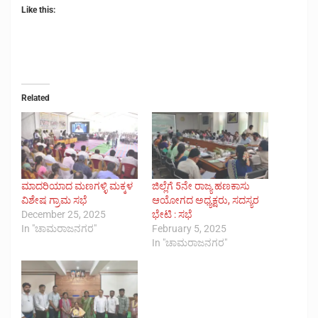
Like this:
Related
ಮಾದರಿಯಾದ ಮಣಗಳ್ಳಿ ಮಕ್ಕಳ
ಜಿಲ್ಲೆಗೆ 5ನೇ ರಾಜ್ಯ ಹಣಕಾಸು
ವಿಶೇಷ ಗ್ರಾಮ ಸಭೆ
ಆಯೋಗದ ಅಧ್ಯಕ್ಷರು, ಸದಸ್ಯರ
December 25, 2025
ಭೇಟಿ : ಸಭೆ
In "ಚಾಮರಾಜನಗರ"
February 5, 2025
In "ಚಾಮರಾಜನಗರ"