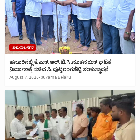
ಚಾಮರಾಜನಗರ
ಹನೂರಿನಲ್ಲಿ ಕೆ.ಎಸ್.ಆರ್.ಟಿ.ಸಿ.ನೂತನ ಬಸ್ ಘಟಕ
ನಿರ್ಮಾಣಕ್ಕೆ ಸಚಿವ ಸಿ.ಪುಟ್ಟರಂಗಶೆಟ್ಟಿ ಶಂಕುಸ್ಥಾಪನೆ
August 7, 2026
Suvarna Belaku