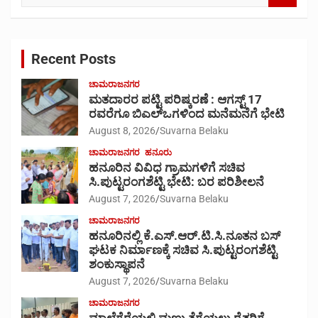
a
r
c
Recent Posts
h
ಚಾಮರಾಜನಗರ
ಮತದಾರರ ಪಟ್ಟಿ ಪರಿಷ್ಕರಣೆ : ಆಗಸ್ಟ್ 17
ರವರೆಗೂ ಬಿಎಲ್‍ಒಗಳಿಂದ ಮನೆಮನೆಗೆ ಭೇಟಿ
August 8, 2026
Suvarna Belaku
ಚಾಮರಾಜನಗರ
ಹನೂರು
ಹನೂರಿನ ವಿವಿಧ ಗ್ರಾಮಗಳಿಗೆ ಸಚಿವ
ಸಿ.ಪುಟ್ಟರಂಗಶೆಟ್ಟಿ ಭೇಟಿ: ಬರ ಪರಿಶೀಲನೆ
August 7, 2026
Suvarna Belaku
ಚಾಮರಾಜನಗರ
ಹನೂರಿನಲ್ಲಿ ಕೆ.ಎಸ್.ಆರ್.ಟಿ.ಸಿ.ನೂತನ ಬಸ್
ಘಟಕ ನಿರ್ಮಾಣಕ್ಕೆ ಸಚಿವ ಸಿ.ಪುಟ್ಟರಂಗಶೆಟ್ಟಿ
ಶಂಕುಸ್ಥಾಪನೆ
August 7, 2026
Suvarna Belaku
ಚಾಮರಾಜನಗರ