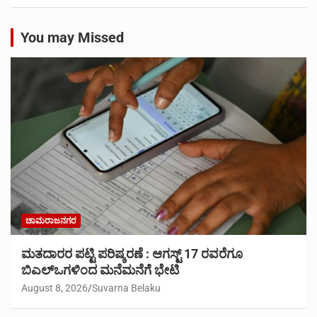
You may Missed
ಚಾಮರಾಜನಗರ
ಮತದಾರರ ಪಟ್ಟಿ ಪರಿಷ್ಕರಣೆ : ಆಗಸ್ಟ್ 17 ರವರೆಗೂ
ಬಿಎಲ್‍ಒಗಳಿಂದ ಮನೆಮನೆಗೆ ಭೇಟಿ
August 8, 2026
Suvarna Belaku