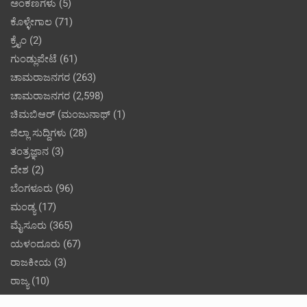
ಅಂಕಣಗಳು
(5)
ಕೊಳ್ಳೇಗಾಲ
(71)
ಕ್ರೈಂ
(2)
ಗುಂಡ್ಲುಪೇಟೆ
(61)
ಚಾಮರಾಜನಗರ
(263)
ಚಾಮರಾಜನಗರ
(2,598)
ಚಿಮಬಿಆರ್ (ಮಂಜುನಾಥ್
(1)
ಜಿಲ್ಲಾ ಸುದ್ದಿಗಳು
(28)
ತಂತ್ರಜ್ಞಾನ
(3)
ದೇಶ
(2)
ಬೆಂಗಳೂರು
(96)
ಮಂಡ್ಯ
(17)
ಮೈಸೂರು
(365)
ಯಳಂದೂರು
(67)
ರಾಜಕೀಯ
(3)
ರಾಜ್ಯ
(10)
ಲೇಖನಗಳು
(22)