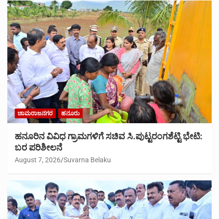
ಚಾಮರಾಜನಗರ
ಹನೂರು
ಹನೂರಿನ ವಿವಿಧ ಗ್ರಾಮಗಳಿಗೆ ಸಚಿವ ಸಿ.ಪುಟ್ಟರಂಗಶೆಟ್ಟಿ ಭೇಟಿ:
ಬರ ಪರಿಶೀಲನೆ
August 7, 2026
Suvarna Belaku