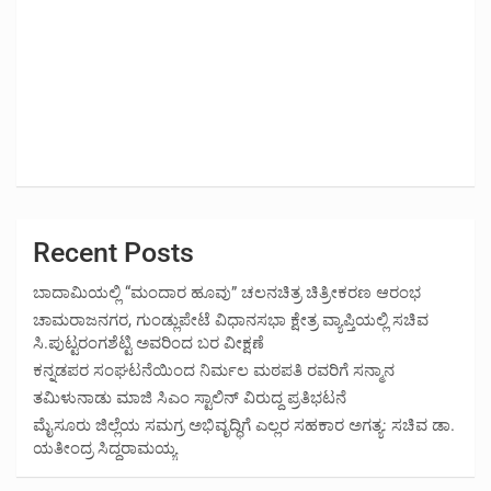
Recent Posts
ಬಾದಾಮಿಯಲ್ಲಿ “ಮಂದಾರ ಹೂವು” ಚಲನಚಿತ್ರ ಚಿತ್ರೀಕರಣ ಆರಂಭ
ಚಾಮರಾಜನಗರ, ಗುಂಡ್ಲುಪೇಟೆ ವಿಧಾನಸಭಾ ಕ್ಷೇತ್ರ ವ್ಯಾಪ್ತಿಯಲ್ಲಿ ಸಚಿವ
ಸಿ.ಪುಟ್ಟರಂಗಶೆಟ್ಟಿ ಅವರಿಂದ ಬರ ವೀಕ್ಷಣೆ
ಕನ್ನಡಪರ ಸಂಘಟನೆಯಿಂದ ನಿರ್ಮಲ ಮಠಪತಿ ರವರಿಗೆ ಸನ್ಮಾನ
ತಮಿಳುನಾಡು ಮಾಜಿ ಸಿಎಂ ಸ್ಟಾಲಿನ್ ವಿರುದ್ದ ಪ್ರತಿಭಟನೆ
ಮೈಸೂರು ಜಿಲ್ಲೆಯ ಸಮಗ್ರ ಅಭಿವೃದ್ಧಿಗೆ ಎಲ್ಲರ ಸಹಕಾರ ಅಗತ್ಯ: ಸಚಿವ ಡಾ.
ಯತೀಂದ್ರ ಸಿದ್ದರಾಮಯ್ಯ