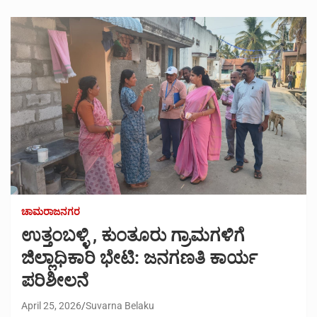
ಚಾಮರಾಜನಗರ
ಉತ್ತಂಬಳ್ಳಿ , ಕುಂತೂರು ಗ್ರಾಮಗಳಿಗೆ
ಜಿಲ್ಲಾಧಿಕಾರಿ ಭೇಟಿ: ಜನಗಣತಿ ಕಾರ್ಯ
ಪರಿಶೀಲನೆ
April 25, 2026
Suvarna Belaku