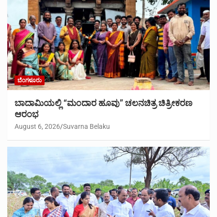
ಬೆಂಗಳೂರು
ಬಾದಾಮಿಯಲ್ಲಿ “ಮಂದಾರ ಹೂವು” ಚಲನಚಿತ್ರ ಚಿತ್ರೀಕರಣ
ಆರಂಭ
August 6, 2026
Suvarna Belaku