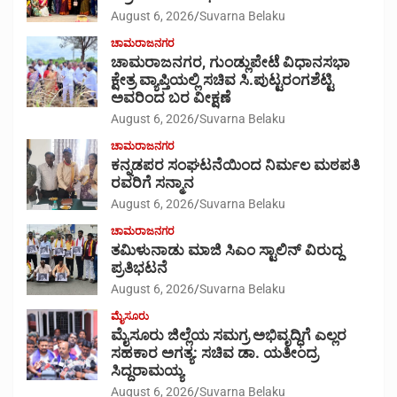
August 6, 2026
Suvarna Belaku
ಚಾಮರಾಜನಗರ
ಚಾಮರಾಜನಗರ, ಗುಂಡ್ಲುಪೇಟೆ ವಿಧಾನಸಭಾ
ಕ್ಷೇತ್ರ ವ್ಯಾಪ್ತಿಯಲ್ಲಿ ಸಚಿವ ಸಿ.ಪುಟ್ಟರಂಗಶೆಟ್ಟಿ
ಅವರಿಂದ ಬರ ವೀಕ್ಷಣೆ
August 6, 2026
Suvarna Belaku
ಚಾಮರಾಜನಗರ
ಕನ್ನಡಪರ ಸಂಘಟನೆಯಿಂದ ನಿರ್ಮಲ ಮಠಪತಿ
ರವರಿಗೆ ಸನ್ಮಾನ
August 6, 2026
Suvarna Belaku
ಚಾಮರಾಜನಗರ
ತಮಿಳುನಾಡು ಮಾಜಿ ಸಿಎಂ ಸ್ಟಾಲಿನ್ ವಿರುದ್ದ
ಪ್ರತಿಭಟನೆ
August 6, 2026
Suvarna Belaku
ಮೈಸೂರು
ಮೈಸೂರು ಜಿಲ್ಲೆಯ ಸಮಗ್ರ ಅಭಿವೃದ್ಧಿಗೆ ಎಲ್ಲರ
ಸಹಕಾರ ಅಗತ್ಯ: ಸಚಿವ ಡಾ. ಯತೀಂದ್ರ
ಸಿದ್ದರಾಮಯ್ಯ
August 6, 2026
Suvarna Belaku