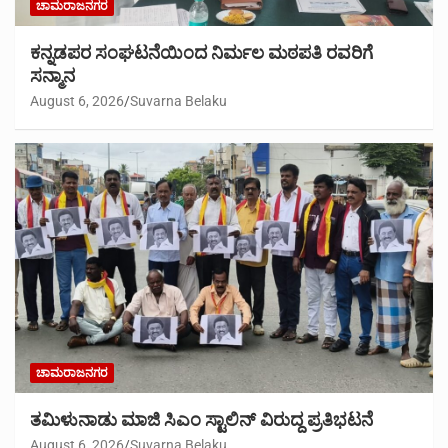
ಚಾಮರಾಜನಗರ
ಕನ್ನಡಪರ ಸಂಘಟನೆಯಿಂದ ನಿರ್ಮಲ ಮಠಪತಿ ರವರಿಗೆ
ಸನ್ಮಾನ
August 6, 2026
Suvarna Belaku
ಚಾಮರಾಜನಗರ
ತಮಿಳುನಾಡು ಮಾಜಿ ಸಿಎಂ ಸ್ಟಾಲಿನ್ ವಿರುದ್ದ ಪ್ರತಿಭಟನೆ
August 6, 2026
Suvarna Belaku