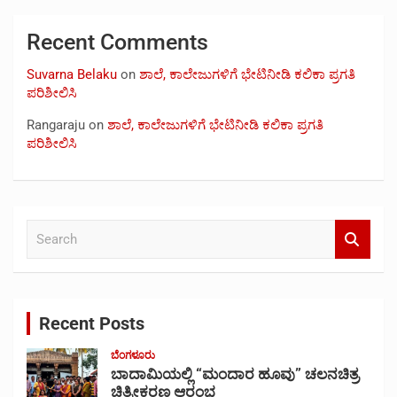
Recent Comments
Suvarna Belaku
on
ಶಾಲೆ, ಕಾಲೇಜುಗಳಿಗೆ ಭೇಟಿನೀಡಿ ಕಲಿಕಾ ಪ್ರಗತಿ
ಪರಿಶೀಲಿಸಿ
Rangaraju
on
ಶಾಲೆ, ಕಾಲೇಜುಗಳಿಗೆ ಭೇಟಿನೀಡಿ ಕಲಿಕಾ ಪ್ರಗತಿ
ಪರಿಶೀಲಿಸಿ
S
e
a
r
c
Recent Posts
h
ಬೆಂಗಳೂರು
ಬಾದಾಮಿಯಲ್ಲಿ “ಮಂದಾರ ಹೂವು” ಚಲನಚಿತ್ರ
ಚಿತ್ರೀಕರಣ ಆರಂಭ