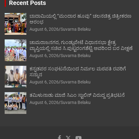
Recent Posts
ಬಾದಾಮಿಯಲ್ಲಿ “ಮಂದಾರ ಹೂವು” ಚಲನಚಿತ್ರ ಚಿತ್ರೀಕರಣ
ಆರಂಭ
August 6, 2026
Suvarna Belaku
ಚಾಮರಾಜನಗರ, ಗುಂಡ್ಲುಪೇಟೆ ವಿಧಾನಸಭಾ ಕ್ಷೇತ್ರ
ವ್ಯಾಪ್ತಿಯಲ್ಲಿ ಸಚಿವ ಸಿ.ಪುಟ್ಟರಂಗಶೆಟ್ಟಿ ಅವರಿಂದ ಬರ ವೀಕ್ಷಣೆ
August 6, 2026
Suvarna Belaku
ಕನ್ನಡಪರ ಸಂಘಟನೆಯಿಂದ ನಿರ್ಮಲ ಮಠಪತಿ ರವರಿಗೆ
ಸನ್ಮಾನ
August 6, 2026
Suvarna Belaku
ತಮಿಳುನಾಡು ಮಾಜಿ ಸಿಎಂ ಸ್ಟಾಲಿನ್ ವಿರುದ್ದ ಪ್ರತಿಭಟನೆ
August 6, 2026
Suvarna Belaku