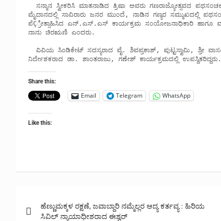
  ಸನ್ಮಾನ ಸ್ವೀಕರಿಸಿ ಮಾತನಾಡಿದ ತ್ರಿಷಾ ಅವರು ಗಣರಾಜ್ಯೋತ್ಸವದ ಪಥಸಂಚಲನದಲ್ಲಿ ಪಾಲ್ಗೊಳ್ಳುವುದು ನನ್ನ ಜೀವನದ ಅತಿದೊಡ್ಡ ಕನಸಾಗಿತ್ತು. ಮಾಣಿಕ್ಷಾ 
ಮೈದಾನದಲ್ಲಿ ಸಾವಿರಾರು ಜನರ ಮುಂದೆ, ನಾಡಿನ ಗಣ್ಯರ ಸಮ್ಮುಖದಲ್ಲಿ ಪಥಸಂ
ಪೆÇ್ರೀತ್ಸಾಹಿಸಿದ ಎನ್.ಎಸ್.ಎಸ್ ಕಾರ್ಯಕ್ರಮ ಸಂಯೋಜನಾಧಿಕಾರಿ ಹಾಗೂ ಮ
ನಾನು ಚಿರಋಣಿ ಎಂದರು.

  ವಿವಿಯ ಸಿಂಡಿಕೇಟ್ ಸದಸ್ಯರಾದ ವೈ. ಶಿವಪ್ರಕಾಶ್, ಪುಟ್ಟಸ್ವಾಮಿ, ಶ್ರೀ ವಾಸವಿ ಪ್ರಥಮ ದರ್ಜೆ ಕಾಲೇಜಿನ ಪ್ರಾಂಶುಪಾಲರಾದ ರವಿಕುಮಾರ್, ದೈಹಿಕ 
ನಿರ್ದೇಶಕರಾದ ಡಾ. ಶಾಂತರಾಜು, ಗಣೇಶ್ ಕಾರ್ಯಕ್ರಮದಲ್ಲಿ ಉಪಸ್ಥಿತರಿದ್ದರು
Share this:
Email
Telegram
WhatsApp
Like this:
Post
ಹೆಣ್ಣುಮಕ್ಕಳ ರಕ್ಷಣೆ, ಜವಾಬ್ದಾರಿ ನಮ್ಮೆಲ್ಲರ ಆದ್ಯ ಕರ್ತವ್ಯ : ಹಿರಿಯ
navigation
ಸಿವಿಲ್ ನ್ಯಾಯಾಧೀಶರಾದ ಈಶ್ವರ್