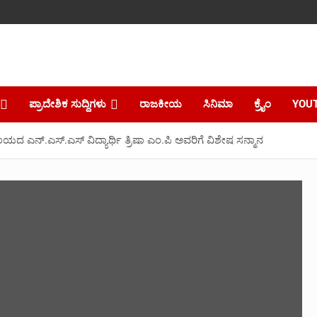
ಪ್ರಾದೇಶಿಕ ಸುದ್ದಿಗಳು
ರಾಜಕೀಯ
ಸಿನಿಮಾ
ಕ್ರೈಂ
YOU
ಯದ ಎನ್.ಎಸ್.ಎಸ್ ವಿದ್ಯಾರ್ಥಿ ತ್ರಿಷಾ ಎಂ.ಪಿ ಅವರಿಗೆ ವಿಶೇಷ ಸನ್ಮಾನ