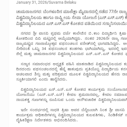
January 31, 2026
Suvarna Belaku
ಚಾಮರಾಜನಗರ: ಬೆಂಗಳೂರಿನ ಮಾಣಿಕ್ಷಾ ಮೈದಾನದಲ್ಲಿ ನಡೆದ 77ನೇ ರಾ
ವಿಶ್ವವಿದ್ಯಾನಿಲಯ ಹಾಗೂ ರಾಷ್ಟ್ರೀಯ ಸೇವಾ ಯೋಜನೆ (ಎನ್.ಎಸ್.ಎಸ್) ಕ
ವಿಶ್ವವಿದ್ಯಾನಿಲಯದ ಎನ್.ಎಸ್.ಎಸ್ ಕೋಶದ ವತಿಯಿಂದ ಸನ್ಮಾನಿಸಲಾಯಿ
  ನಗರದ ಶ್ರೀ ವಾಸವಿ ಪ್ರಥಮ ದರ್ಜೆ ಕಾಲೇಜಿನ ಬಿ.ಕಾಂ ವಿದ್ಯಾರ್ಥಿನಿ ತ್ರಿಷಾ ಎಂ.ಪಿ ಅವರು ಕಳೆದ ಡಿಸೆಂಬರ್‍ನಲ್ಲಿ ವಿಶ್ವವಿದ್ಯಾನಿಲಯದ ಎನ್.ಎಸ್.ಎಸ್ 
ಕೋಶದಿಂದ ವಿವಿ ಮಟ್ಟದಲ್ಲಿ ಆಯ್ಕೆಯಾಗಿದ್ದರು. ನಂತರ 2026ನೇ ರಾಜ್ಯ ಗಣ
ರಾಜ್ಯಮಟ್ಟದ ಗಣರಾಜ್ಯೋತ್ಸವ ಪಥಸಂಚಲನ ಪರೇಡ್‍ನಲ್ಲಿ ಭಾಗವಹಿಸಿದ್ದರು. ಅಲ್ಲಿ
ಸೇರಿದಂತೆ ಒಟ್ಟು 34 ಪಥಸಂಚಲನ ತಂಡಗಳು ಭಾಗಿಯಾಗಿದ್ದು, ಇದರಲ್ಲಿ ಇವರ
ಜಿಲ್ಲೆ ಮತ್ತು ಚಾಮರಾಜನಗರ ವಿಶ್ವವಿದ್ಯಾನಿಲಯದ ಎನ್.ಎಸ್.ಎಸ್ ಕೋಶದ ಘನತೆ
  ಸನ್ಮಾನ ಸಮಾರಂಭದ ಅಧ್ಯಕ್ಷತೆ ವಹಿಸಿ ಮಾತನಾಡಿದ ವಿಶ್ವವಿದ್ಯಾನಿಲಯದ ಕುಲಪತಿಗಳಾದ ಪೆÇ್ರ. ಎಂ.ಆರ್. ಗಂಗಾಧರ್ ಅವರು ರಾಷ್ಟ್ರೀಯ ಪರ್ವ 
ದಿನದಂದು ಪಥಸಂಚಲನದಲ್ಲಿ ಹೆಜ್ಜೆ ಹಾಕುವುದು ಪ್ರತಿಯೊಬ್ಬ ವಿದ್ಯಾರ್ಥಿಯ ಕ
ಅಚಲವಾದ ಶಿಸ್ತು ಮತ್ತು ಪರಿಶ್ರಮದ ಮೂಲಕ ವಿಶ್ವವಿದ್ಯಾನಿಲಯದ ಹೆಸರು ರಾಜ್ಯಮ
ಸ್ಪೂರ್ತಿಯಾಗಲಿ ಎಂದು ಹಾರೈಸಿದರು.

  ವಿಶ್ವವಿದ್ಯಾನಿಲಯದ ಎನ್.ಎಸ್.ಎಸ್ ಕೋಶದ ಕಾರ್ಯಕ್ರಮ ಸಂಯೋಜನಾಧಿಕಾರಿ ಡಾ. ಆರ್.ಮಹೇಶ್ ಅವರು ಮಾತನಾಡಿ ರಾಷ್ಟ್ರೀಯ ಸೇವಾ 
ಯೋಜನೆಯು (ಎನ್.ಎಸ್.ಎಸ್) ಕೇವಲ ಶ್ರಮದಾನವಲ್ಲ, ಕೇವಲ ಸಮಾಜಮುಖಿ ಕೆಲಸ
ನಾಯಕತ್ವ ಗುಣಗಳನ್ನು ರೂಪಿಸುವ ಒಂದು ಅನೌಪಚಾರಿಕ ವಿಶ್ವವಿದ್ಯಾನಿಲಯವಾಗ
  ಇದೇ ಸಂದರ್ಭದಲ್ಲಿ ಸಾಧಕಿ ತ್ರಿಷಾ ಅವರ ಬೆನ್ನೆಲುಬಾಗಿ ನಿಂತ ಶ್ರೀ ವಾಸವಿ ಪ್ರಥಮ ದರ್ಜೆ ಕಾಲೇಜಿನ ಆಡಳಿತ ಮಂಡಳಿ, ಪ್ರಾಂಶುಪಾಲರು ಮತ್ತು 
ಕಾರ್ಯಕ್ರಮ ಅಧಿಕಾರಿಗಳನ್ನು ವಿಶ್ವವಿದ್ಯಾನಿಲಯದ ಕುಲಪತಿಗಳು, ಸಿಂಡಿಕೇ
ದೈಹಿಕಶಿಕ್ಷಣ ನಿರ್ದೇಶಕರು ಅಭಿನಂದಿಸಿದರು.
