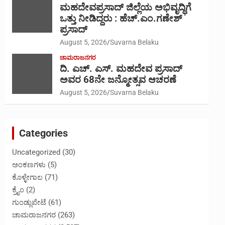
ಮಹದೇವಪ್ರಸಾದ್ ಜಿಲ್ಲೆಯ ಅಭಿವೃದ್ಧಿಗೆ
ಒತ್ತು ನೀಡಿದ್ದರು : ಹೆಚ್.ಎಂ.ಗಣೇಶ್‌
ಪ್ರಸಾದ್
August 5, 2026
Suvarna Belaku
ಚಾಮರಾಜನಗರ
ದಿ. ಎಚ್. ಎಸ್. ಮಹದೇವ ಪ್ರಸಾದ್
ಅವರ 68ನೇ ಜನ್ಮೋತ್ಸವ ಆಚರಣೆ
August 5, 2026
Suvarna Belaku
Categories
Uncategorized
(30)
ಅಂಕಣಗಳು
(5)
ಕೊಳ್ಳೇಗಾಲ
(71)
ಕ್ರೈಂ
(2)
ಗುಂಡ್ಲುಪೇಟೆ
(61)
ಚಾಮರಾಜನಗರ
(263)