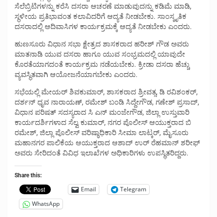
ಸೆಲೆಬ್ರಿಟಿಗಳನ್ನು ಕರೆಸಿ ದಸರಾ ಆಚರಣೆ ಮಾಡುವುದನ್ನು ಕಡಿಮೆ ಮಾಡಿ,
ಸ್ಧಳೀಯ ಪ್ರತಿಭಾವಂತ ಕಲಾವಿದರಿಗೆ ಆದ್ಯತೆ ನೀಡಬೇಕು. ಸಾಂಸ್ಕೃತಿಕ
ದಸರಾದಲ್ಲಿ ಆದಿವಾಸಿಗಳ ಕಾರ್ಯಕ್ರಮಕ್ಕೆ ಆದ್ಯತೆ ನೀಡಬೇಕು ಎಂದರು.
ಹುಣಸೂರು ವಿಧಾನ ಸಭಾ ಕ್ಷೇತ್ರದ ಶಾಸಕರಾದ ಹರೀಶ್ ಗೌಡ ಅವರು
ಮಾತನಾಡಿ ಯುವ ದಸರಾ ಹಾಗೂ ಯುವ ಸಂಭ್ರಮದಲ್ಲಿ ಯಾವುದೇ
ಕೊರತೆಯಾಗದಂತೆ ಕಾರ್ಯಕ್ರಮ ನಡೆಯಬೇಕು. ಕ್ರೀಡಾ ದಸರಾ ಹೆಚ್ಚು
ವ್ಯವಸ್ಧಿತವಾಗಿ ಆಯೋಜನೆಯಾಗಬೇಕು ಎಂದರು.
ಸಭೆಯಲ್ಲಿ ಮೇಯರ್ ಶಿವಕುಮಾರ್, ಶಾಸಕರಾದ ಶ್ರೀವತ್ಸ, ಡಿ ರವಿಶಂಕರ್,
ದರ್ಶನ್ ಧೃವ ನಾರಾಯಣ್, ರಮೇಶ್ ಬಂಡಿ ಸಿದ್ದೇಗೌಡ, ಗಣೇಶ್ ಪ್ರಸಾದ್,
ವಿಧಾನ ಪರಿಷತ್ ಸದಸ್ಯರಾದ ಸಿ ಎನ್ ಮಂಜೇಗೌಡ, ಜಿಲ್ಲಾ ಉಸ್ತುವಾರಿ
ಕಾರ್ಯದರ್ಶಿಗಳಾದ ಸೆಲ್ವ ಕುಮಾರ್, ನಗರ ಪೊಲೀಸ್ ಆಯುಕ್ತರಾದ ಬಿ
ರಮೇಶ್, ಜಿಲ್ಲಾ ಪೊಲೀಸ್ ವರಿಷ್ಠಾಧಿಕಾರಿ ಸೀಮಾ ಲಾಟ್ಕರ್, ಮೈಸೂರು
ಮಹಾನಗರ ಪಾಲಿಕೆಯ ಆಯುಕ್ತರಾದ ಆಶಾದ್ ಉರ್ ರೆಹಮಾನ್ ಶರೀಫ್
ಅವರು ಸೇರಿದಂತೆ ವಿವಿಧ ಇಲಾಖೆಗಳ ಅಧಿಕಾರಿಗಳು ಉಪಸ್ಥಿತರಿದ್ದರು.
Share this:
Email
Telegram
WhatsApp