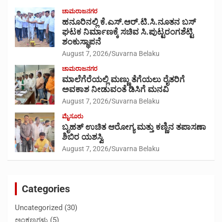
ಚಾಮರಾಜನಗರ
ಹನೂರಿನಲ್ಲಿ ಕೆ.ಎಸ್.ಆರ್.ಟಿ.ಸಿ.ನೂತನ ಬಸ್
ಘಟಕ ನಿರ್ಮಾಣಕ್ಕೆ ಸಚಿವ ಸಿ.ಪುಟ್ಟರಂಗಶೆಟ್ಟಿ
ಶಂಕುಸ್ಥಾಪನೆ
August 7, 2026
Suvarna Belaku
ಚಾಮರಾಜನಗರ
ಮಾಲೆಗೆರೆಯಲ್ಲಿ ಮಣ್ಣು ತೆಗೆಯಲು ರೈತರಿಗೆ
ಅವಕಾಶ ನೀಡುವಂತೆ ಡಿಸಿಗೆ ಮನವಿ
August 7, 2026
Suvarna Belaku
ಮೈಸೂರು
ಬೃಹತ್ ಉಚಿತ ಆರೋಗ್ಯ ಮತ್ತು ಕಣ್ಣಿನ ತಪಾಸಣಾ
ಶಿಬಿರ ಯಶಸ್ವಿ
August 7, 2026
Suvarna Belaku
Categories
Uncategorized
(30)
ಅಂಕಣಗಳು
(5)