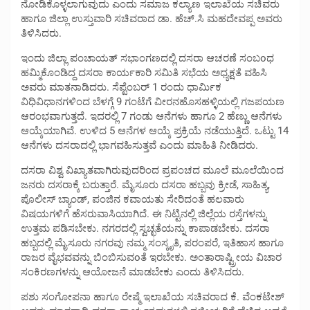
ನೋಡಿಕೊಳ್ಳಲಾಗುವುದು ಎಂದು ಸಮಾಜ ಕಲ್ಯಾಣ ಇಲಾಖೆಯ ಸಚಿವರು
ಹಾಗೂ ಜಿಲ್ಲಾ ಉಸ್ತುವಾರಿ ಸಚಿವರಾದ ಡಾ. ಹೆಚ್.ಸಿ ಮಹದೇವಪ್ಪ ಅವರು
ತಿಳಿಸಿದರು.
ಇಂದು ಜಿಲ್ಲಾ ಪಂಚಾಯತ್ ಸಭಾಂಗಣದಲ್ಲಿ ದಸರಾ ಆಚರಣೆ ಸಂಬoಧ
ಹಮ್ಮಿಕೊಂಡಿದ್ದ ದಸರಾ ಕಾರ್ಯಕಾರಿ ಸಮಿತಿ ಸಭೆಯ ಅಧ್ಯಕ್ಷತೆ ವಹಿಸಿ
ಅವರು ಮಾತನಾಡಿದರು. ಸೆಪ್ಟೆಂಬರ್ 1 ರಂದು ಧಾರ್ಮಿಕ
ವಿಧಿವಿಧಾನಗಳಿಂದ ಬೆಳಗ್ಗೆ 9 ಗಂಟೆಗೆ ವೀರನಹೊಸಹಳ್ಳಿಯಲ್ಲಿ ಗಜಪಯಣ
ಆರಂಭವಾಗುತ್ತದೆ. ಇದರಲ್ಲಿ 7 ಗಂಡು ಆನೆಗಳು ಹಾಗೂ 2 ಹೆಣ್ಣು ಆನೆಗಳು
ಆಯ್ಕೆಯಾಗಿವೆ. ಉಳಿದ 5 ಆನೆಗಳ ಆಯ್ಕೆ ಪ್ರಕ್ರಿಯೆ ನಡೆಯುತ್ತಿದೆ. ಒಟ್ಟು 14
ಆನೆಗಳು ದಸರಾದಲ್ಲಿ ಭಾಗವಹಿಸುತ್ತವೆ ಎಂದು ಮಾಹಿತಿ ನೀಡಿದರು.
ದಸರಾ ವಿಶ್ವ ವಿಖ್ಯಾತವಾಗಿರುವುದರಿಂದ ಪ್ರಪಂಚದ ಮೂಲೆ ಮೂಲೆಯಿಂದ
ಜನರು ದಸರಾಕ್ಕೆ ಬರುತ್ತಾರೆ. ಮೈಸೂರು ದಸರಾ ಹಬ್ಬವು ಕ್ರೀಡೆ, ಸಾಹಿತ್ಯ,
ಪೊಲೀಸ್ ಬ್ಯಾಂಡ್, ಪಂಜಿನ ಕವಾಯತು ಸೇರಿದಂತೆ ಹಲವಾರು
ವಿಷಯಗಳಿಗೆ ಹೆಸರುವಾಸಿಯಾಗಿದೆ. ಈ ನಿಟ್ಟಿನಲ್ಲಿ ಜಿಲ್ಲೆಯ ರಸ್ತೆಗಳನ್ನು
ಉತ್ತಮ ಪಡಿಸಬೇಕು. ನಗರದಲ್ಲಿ ಸ್ವಚ್ಛತೆಯನ್ನು ಕಾಪಾಡಬೇಕು. ದಸರಾ
ಹಬ್ಬದಲ್ಲಿ ಮೈಸೂರು ನಗರವು ನಮ್ಮ ಸಂಸ್ಕೃತಿ, ಪರಂಪರೆ, ಇತಿಹಾಸ ಹಾಗೂ
ರಾಜರ ವೈಭವವನ್ನು ಬಿಂಬಿಸುವoತೆ ಇರಬೇಕು. ಅಂತಾರಾಷ್ಟ್ರೀಯ ವಿಚಾರ
ಸಂಕಿರಣಗಳನ್ನು ಆಯೋಜನೆ ಮಾಡಬೇಕು ಎಂದು ತಿಳಿಸಿದರು.
ಪಶು ಸಂಗೋಪನಾ ಹಾಗೂ ರೇಷ್ಮೆ ಇಲಾಖೆಯ ಸಚಿವರಾದ ಕೆ. ವೆಂಕಟೇಶ್