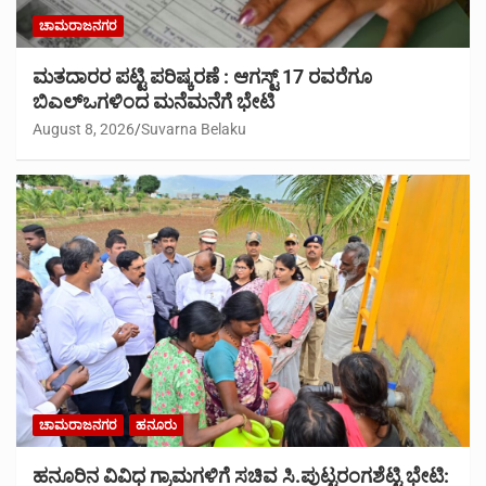
ಚಾಮರಾಜನಗರ
ಮತದಾರರ ಪಟ್ಟಿ ಪರಿಷ್ಕರಣೆ : ಆಗಸ್ಟ್ 17 ರವರೆಗೂ
ಬಿಎಲ್‍ಒಗಳಿಂದ ಮನೆಮನೆಗೆ ಭೇಟಿ
August 8, 2026
Suvarna Belaku
ಚಾಮರಾಜನಗರ
ಹನೂರು
ಹನೂರಿನ ವಿವಿಧ ಗ್ರಾಮಗಳಿಗೆ ಸಚಿವ ಸಿ.ಪುಟ್ಟರಂಗಶೆಟ್ಟಿ ಭೇಟಿ: