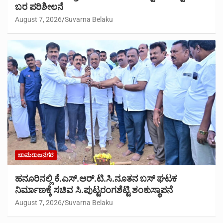
ಬರ ಪರಿಶೀಲನೆ
August 7, 2026
Suvarna Belaku
ಚಾಮರಾಜನಗರ
ಹನೂರಿನಲ್ಲಿ ಕೆ.ಎಸ್.ಆರ್.ಟಿ.ಸಿ.ನೂತನ ಬಸ್ ಘಟಕ
ನಿರ್ಮಾಣಕ್ಕೆ ಸಚಿವ ಸಿ.ಪುಟ್ಟರಂಗಶೆಟ್ಟಿ ಶಂಕುಸ್ಥಾಪನೆ
August 7, 2026
Suvarna Belaku