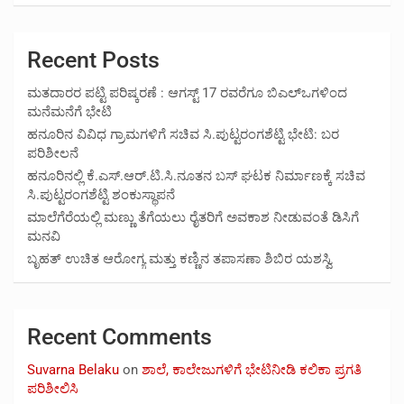
Recent Posts
ಮತದಾರರ ಪಟ್ಟಿ ಪರಿಷ್ಕರಣೆ : ಆಗಸ್ಟ್ 17 ರವರೆಗೂ ಬಿಎಲ್‍ಒಗಳಿಂದ
ಮನೆಮನೆಗೆ ಭೇಟಿ
ಹನೂರಿನ ವಿವಿಧ ಗ್ರಾಮಗಳಿಗೆ ಸಚಿವ ಸಿ.ಪುಟ್ಟರಂಗಶೆಟ್ಟಿ ಭೇಟಿ: ಬರ
ಪರಿಶೀಲನೆ
ಹನೂರಿನಲ್ಲಿ ಕೆ.ಎಸ್.ಆರ್.ಟಿ.ಸಿ.ನೂತನ ಬಸ್ ಘಟಕ ನಿರ್ಮಾಣಕ್ಕೆ ಸಚಿವ
ಸಿ.ಪುಟ್ಟರಂಗಶೆಟ್ಟಿ ಶಂಕುಸ್ಥಾಪನೆ
ಮಾಲೆಗೆರೆಯಲ್ಲಿ ಮಣ್ಣು ತೆಗೆಯಲು ರೈತರಿಗೆ ಅವಕಾಶ ನೀಡುವಂತೆ ಡಿಸಿಗೆ
ಮನವಿ
ಬೃಹತ್ ಉಚಿತ ಆರೋಗ್ಯ ಮತ್ತು ಕಣ್ಣಿನ ತಪಾಸಣಾ ಶಿಬಿರ ಯಶಸ್ವಿ
Recent Comments
Suvarna Belaku
on
ಶಾಲೆ, ಕಾಲೇಜುಗಳಿಗೆ ಭೇಟಿನೀಡಿ ಕಲಿಕಾ ಪ್ರಗತಿ
ಪರಿಶೀಲಿಸಿ