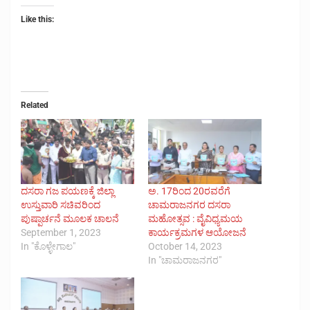
Like this:
Related
ದಸರಾ ಗಜ ಪಯಣಕ್ಕೆ ಜಿಲ್ಲಾ
ಅ. 17ರಿಂದ 20ರವರೆಗೆ
ಉಸ್ತುವಾರಿ ಸಚಿವರಿಂದ
ಚಾಮರಾಜನಗರ ದಸರಾ
ಪುಷ್ಪಾರ್ಚನೆ ಮೂಲಕ ಚಾಲನೆ
ಮಹೋತ್ಸವ : ವೈವಿಧ್ಯಮಯ
September 1, 2023
ಕಾರ್ಯಕ್ರಮಗಳ ಆಯೋಜನೆ
In "ಕೊಳ್ಳೇಗಾಲ"
October 14, 2023
In "ಚಾಮರಾಜನಗರ"