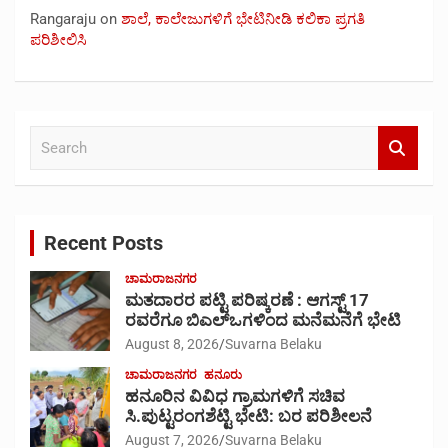
Rangaraju
on
ಶಾಲೆ, ಕಾಲೇಜುಗಳಿಗೆ ಭೇಟಿನೀಡಿ ಕಲಿಕಾ ಪ್ರಗತಿ
ಪರಿಶೀಲಿಸಿ
S
e
a
r
c
Recent Posts
h
ಚಾಮರಾಜನಗರ
ಮತದಾರರ ಪಟ್ಟಿ ಪರಿಷ್ಕರಣೆ : ಆಗಸ್ಟ್ 17
ರವರೆಗೂ ಬಿಎಲ್‍ಒಗಳಿಂದ ಮನೆಮನೆಗೆ ಭೇಟಿ
August 8, 2026
Suvarna Belaku
ಚಾಮರಾಜನಗರ
ಹನೂರು
ಹನೂರಿನ ವಿವಿಧ ಗ್ರಾಮಗಳಿಗೆ ಸಚಿವ
ಸಿ.ಪುಟ್ಟರಂಗಶೆಟ್ಟಿ ಭೇಟಿ: ಬರ ಪರಿಶೀಲನೆ
August 7, 2026
Suvarna Belaku