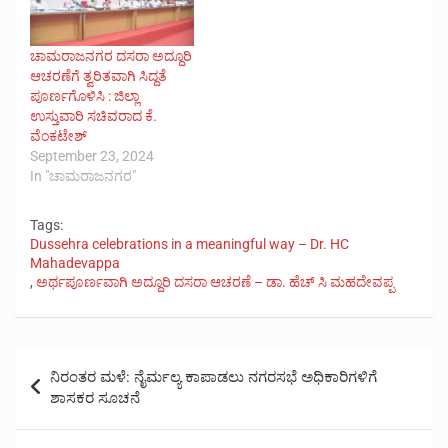
ಚಾಮರಾಜನಗರ ದಸರಾ ಅದ್ದೂರಿ
ಆಚರಣೆಗೆ ತ್ವರಿತವಾಗಿ ಸಿದ್ದತೆ
ಪೂರ್ಣಗೊಳಿಸಿ : ಜಿಲ್ಲಾ
ಉಸ್ತುವಾರಿ ಸಚಿವರಾದ ಕೆ.
ವೆಂಕಟೇಶ್
September 23, 2024
In "ಚಾಮರಾಜನಗರ"
Tags:
Dussehra celebrations in a meaningful way – Dr. HC
Mahadevappa
,
ಅರ್ಥಪೂರ್ಣವಾಗಿ ಅದ್ದೂರಿ ದಸರಾ ಆಚರಣೆ – ಡಾ. ಹೆಚ್ ಸಿ ಮಹದೇವಪ್ಪ
Post
ನಿರಂತರ ಮಳೆ: ನೈರ್ಮಲ್ಯ ಕಾಪಾಡಲು ನಗರಸಭೆ ಅಧಿಕಾರಿಗಳಿಗೆ
navigation
ಶಾಸಕರ ಸೂಚನೆ