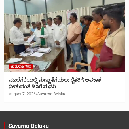
ಚಾಮರಾಜನಗರ
ಮಾಲೆಗೆರೆಯಲ್ಲಿ ಮಣ್ಣು ತೆಗೆಯಲು ರೈತರಿಗೆ ಅವಕಾಶ
ನೀಡುವಂತೆ ಡಿಸಿಗೆ ಮನವಿ
August 7, 2026
Suvarna Belaku
Suvarna Belaku