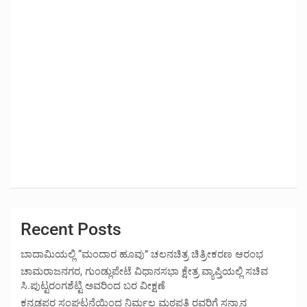
Recent Posts
ಬಾದಾಮಿಯಲ್ಲಿ “ಮಂದಾರ ಹೂವು” ಚಲನಚಿತ್ರ ಚಿತ್ರೀಕರಣ ಆರಂಭ
ಚಾಮರಾಜನಗರ, ಗುಂಡ್ಲುಪೇಟೆ ವಿಧಾನಸಭಾ ಕ್ಷೇತ್ರ ವ್ಯಾಪ್ತಿಯಲ್ಲಿ ಸಚಿವ
ಸಿ.ಪುಟ್ಟರಂಗಶೆಟ್ಟಿ ಅವರಿಂದ ಬರ ವೀಕ್ಷಣೆ
ಕನ್ನಡಪರ ಸಂಘಟನೆಯಿಂದ ನಿರ್ಮಲ ಮಠಪತಿ ರವರಿಗೆ ಸನ್ಮಾನ