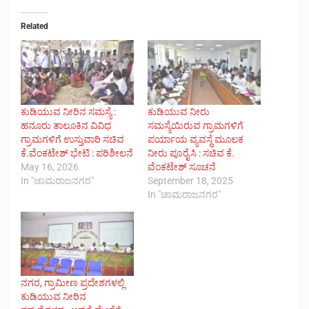
Related
ಕುಡಿಯುವ ನೀರಿನ ಸಮಸ್ಯೆ :
ಕುಡಿಯುವ ನೀರು
ಹನೂರು ತಾಲೂಕಿನ ವಿವಿಧ
ಸಮಸ್ಯೆಯಿರುವ ಗ್ರಾಮಗಳಿಗೆ
ಗ್ರಾಮಗಳಿಗೆ ಉಸ್ತುವಾರಿ ಸಚಿವ
ಪರ್ಯಾಯ ವ್ಯವಸ್ಥೆ ಮೂಲಕ
ಕೆ.ವೆಂಕಟೇಶ್ ಭೇಟಿ : ಪರಿಶೀಲನೆ
ನೀರು ಪೂರೈಸಿ : ಸಚಿವ ಕೆ.
May 16, 2026
ವೆಂಕಟೇಶ್ ಸೂಚನೆ
In "ಚಾಮರಾಜನಗರ"
September 18, 2025
In "ಚಾಮರಾಜನಗರ"
ನಗರ, ಗ್ರಾಮೀಣ ಪ್ರದೇಶಗಳಲ್ಲಿ
ಕುಡಿಯುವ ನೀರಿನ