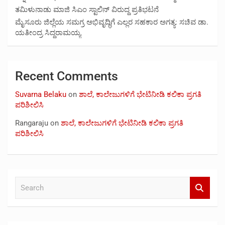
ತಮಿಳುನಾಡು ಮಾಜಿ ಸಿಎಂ ಸ್ಟಾಲಿನ್ ವಿರುದ್ದ ಪ್ರತಿಭಟನೆ
ಮೈಸೂರು ಜಿಲ್ಲೆಯ ಸಮಗ್ರ ಅಭಿವೃದ್ಧಿಗೆ ಎಲ್ಲರ ಸಹಕಾರ ಅಗತ್ಯ: ಸಚಿವ ಡಾ.
ಯತೀಂದ್ರ ಸಿದ್ದರಾಮಯ್ಯ
Recent Comments
Suvarna Belaku
on
ಶಾಲೆ, ಕಾಲೇಜುಗಳಿಗೆ ಭೇಟಿನೀಡಿ ಕಲಿಕಾ ಪ್ರಗತಿ
ಪರಿಶೀಲಿಸಿ
Rangaraju
on
ಶಾಲೆ, ಕಾಲೇಜುಗಳಿಗೆ ಭೇಟಿನೀಡಿ ಕಲಿಕಾ ಪ್ರಗತಿ
ಪರಿಶೀಲಿಸಿ
S
e
a
r
c