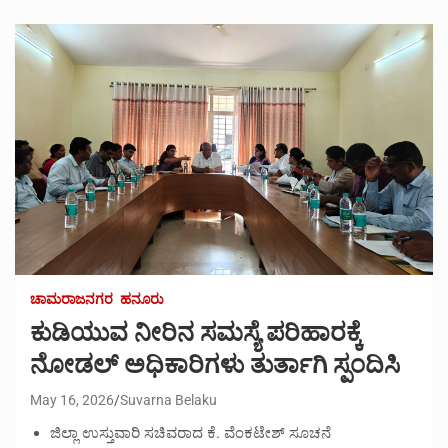
ಚಾಮರಾಜನಗರ
ಹನೂರು
ಕುಡಿಯುವ ನೀರಿನ ಸಮಸ್ಯೆ ಪರಿಹಾರಕ್ಕೆ
ನೋಡಲ್ ಅಧಿಕಾರಿಗಳು ತುರ್ತಾಗಿ ಸ್ಪಂದಿಸಿ
May 16, 2026
Suvarna Belaku
ಜಿಲ್ಲಾ ಉಸ್ತುವಾರಿ ಸಚಿವರಾದ ಕೆ. ವೆಂಕಟೇಶ್ ಸೂಚನೆ