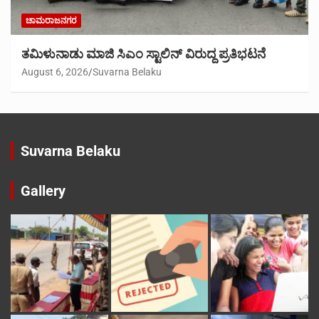
ಚಾಮರಾಜನಗರ
ತಮಿಳುನಾಡು ಮಾಜಿ ಸಿಎಂ ಸ್ಟಾಲಿನ್ ವಿರುದ್ದ ಪ್ರತಿಭಟನೆ
August 6, 2026
Suvarna Belaku
Suvarna Belaku
Gallery