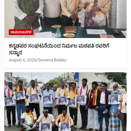
ಚಾಮರಾಜನಗರ
ಕನ್ನಡಪರ ಸಂಘಟನೆಯಿಂದ ನಿರ್ಮಲ ಮಠಪತಿ ರವರಿಗೆ
ಸನ್ಮಾನ
August 6, 2026
Suvarna Belaku