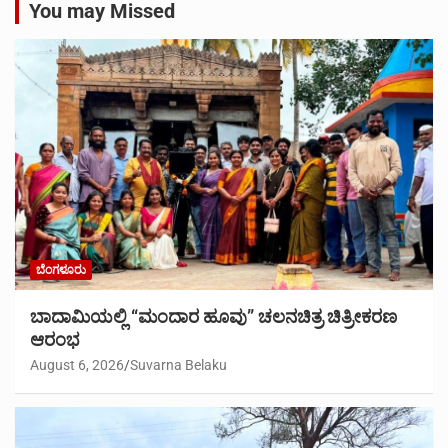
You may Missed
ಬೆಂಗಳೂರು
ಬಾದಾಮಿಯಲ್ಲಿ “ಮಂದಾರ ಹೂವು” ಚಲನಚಿತ್ರ ಚಿತ್ರೀಕರಣ
ಆರಂಭ
August 6, 2026
Suvarna Belaku