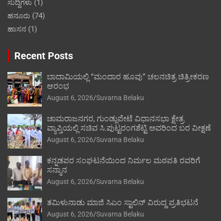
ಸುದ್ದಿಗಳು
(1)
ಹನೂರು
(74)
ಹಾಸನ
(1)
Recent Posts
ಬಾದಾಮಿಯಲ್ಲಿ “ಮಂದಾರ ಹೂವು” ಚಲನಚಿತ್ರ ಚಿತ್ರೀಕರಣ
ಆರಂಭ
August 6, 2026
Suvarna Belaku
ಚಾಮರಾಜನಗರ, ಗುಂಡ್ಲುಪೇಟೆ ವಿಧಾನಸಭಾ ಕ್ಷೇತ್ರ
ವ್ಯಾಪ್ತಿಯಲ್ಲಿ ಸಚಿವ ಸಿ.ಪುಟ್ಟರಂಗಶೆಟ್ಟಿ ಅವರಿಂದ ಬರ ವೀಕ್ಷಣೆ
August 6, 2026
Suvarna Belaku
ಕನ್ನಡಪರ ಸಂಘಟನೆಯಿಂದ ನಿರ್ಮಲ ಮಠಪತಿ ರವರಿಗೆ
ಸನ್ಮಾನ
August 6, 2026
Suvarna Belaku
ತಮಿಳುನಾಡು ಮಾಜಿ ಸಿಎಂ ಸ್ಟಾಲಿನ್ ವಿರುದ್ದ ಪ್ರತಿಭಟನೆ
August 6, 2026
Suvarna Belaku