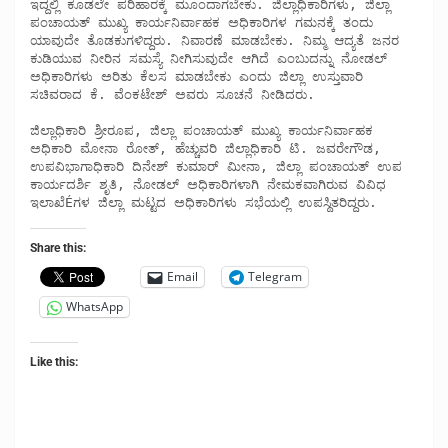
ಇದ್ದಲ್ಲಿ ಕೂಡಲೇ ಪರಿಹಾರಕ್ಕೆ ಮೂಂದಾಗಬೇಕು. ಜಿಲ್ಲಾಧಿಕಾರಿಗಳು, ಜಿಲ್ಲಾ 
ಪಂಚಾಯತ್ ಮುಖ್ಯ ಕಾರ್ಯನಿರ್ವಾಹಕ ಅಧಿಕಾರಿಗಳ ಗಮನಕ್ಕೆ ತಂದು 
ಯಾವುದೇ ತೊಡಕುಗಳಿದ್ದರು. ನಿವಾರಣೆ ಮಾಡಬೇಕು. ನಿಮ್ಮ ಆದ್ಯತೆ ಜನರ 
ಕುಡಿಯುವ ನೀರಿನ ಸಮಸ್ಯೆ ನೀಗಿಸುವುದೇ ಆಗಿದೆ ಎಂಬುದನ್ನು ನೋಡಲ್ 
ಅಧಿಕಾರಿಗಳು ಅರಿತು ಕೆಲಸ ಮಾಡಬೇಕು ಎಂದು ಜಿಲ್ಲಾ ಉಸ್ತುವಾರಿ 
ಸಚಿವರಾದ ಕೆ. ವೆಂಕಟೇಶ್ ಅವರು ಸೂಚನೆ ನೀಡಿದರು. 

ಜಿಲ್ಲಾಧಿಕಾರಿ ಶ್ರೀರೂಪ, ಜಿಲ್ಲಾ ಪಂಚಾಯತ್ ಮುಖ್ಯ ಕಾರ್ಯನಿರ್ವಾಹಕ 
ಅಧಿಕಾರಿ ಮೋನಾ ರೋತ್, ಹೆಚ್ಚುವರಿ ಜಿಲ್ಲಾಧಿಕಾರಿ ಟಿ. ಜವರೇಗೌಡ, 
ಉಪವಿಭಾಗಾಧಿಕಾರಿ ದಿನೇಶ್ ಕುಮಾರ್ ಮೀನಾ, ಜಿಲ್ಲಾ ಪಂಚಾಯತ್ ಉಪ 
ಕಾರ್ಯದರ್ಶಿ ಶೃತಿ, ನೋಡಲ್ ಅಧಿಕಾರಿಗಳಾಗಿ ನೇಮಕವಾಗಿರುವ ವಿವಿಧ 
ಇಲಾಖೆÉಗಳ ಜಿಲ್ಲಾ ಮಟ್ಟದ ಅಧಿಕಾರಿಗಳು ಸಭೆಯಲ್ಲಿ ಉಪಸ್ಥಿತರಿದ್ದರು.
Share this:
Email
Telegram
WhatsApp
Like this: