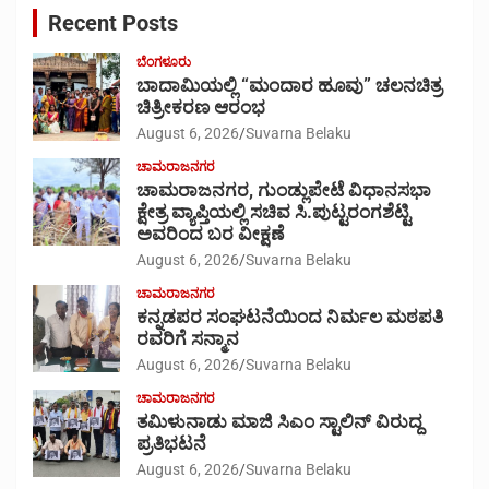
Recent Posts
h
ಬೆಂಗಳೂರು
ಬಾದಾಮಿಯಲ್ಲಿ “ಮಂದಾರ ಹೂವು” ಚಲನಚಿತ್ರ
ಚಿತ್ರೀಕರಣ ಆರಂಭ
August 6, 2026
Suvarna Belaku
ಚಾಮರಾಜನಗರ
ಚಾಮರಾಜನಗರ, ಗುಂಡ್ಲುಪೇಟೆ ವಿಧಾನಸಭಾ
ಕ್ಷೇತ್ರ ವ್ಯಾಪ್ತಿಯಲ್ಲಿ ಸಚಿವ ಸಿ.ಪುಟ್ಟರಂಗಶೆಟ್ಟಿ
ಅವರಿಂದ ಬರ ವೀಕ್ಷಣೆ
August 6, 2026
Suvarna Belaku
ಚಾಮರಾಜನಗರ
ಕನ್ನಡಪರ ಸಂಘಟನೆಯಿಂದ ನಿರ್ಮಲ ಮಠಪತಿ
ರವರಿಗೆ ಸನ್ಮಾನ
August 6, 2026
Suvarna Belaku
ಚಾಮರಾಜನಗರ
ತಮಿಳುನಾಡು ಮಾಜಿ ಸಿಎಂ ಸ್ಟಾಲಿನ್ ವಿರುದ್ದ
ಪ್ರತಿಭಟನೆ
August 6, 2026
Suvarna Belaku