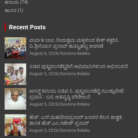
ಹನೂರು
(74)
ಹಾಸನ
(1)
Recent Posts
ಪಾರ್ವತಿ ಬಾಲ ಸೇವಾಶ್ರಮ ಮಕ್ಕಳಿಂದ ಕೇಕ್ ಕತ್ತರಿಸಿ
ವಿ.ಶ್ರೀನಿವಾಸ ಪ್ರಸಾದ್ ಹುಟ್ಟುಹಬ್ಬ ಆಚರಣೆ
August 6, 2026
Suvarna Belaku
ಸಚಿವ ಪುಟ್ಟರಂಗಶೆಟ್ಟರಿಗೆ ಅಭಿಮಾನಿಗಳಿಂದ ಅಭಿನಂದನೆ
August 5, 2026
Suvarna Belaku
ಆಗಸ್ಟ್ 6ರಂದು ಸಚಿವ ಸಿ. ಪುಟ್ಟರಂಗಶೆಟ್ಟಿ ಗುಂಡ್ಲುಪೇಟೆ
ಪ್ರವಾಸ : ಬರ, ಅತಿವೃಷ್ಠಿ ಪರಿಶೀಲನೆ
August 5, 2026
Suvarna Belaku
ಹೆಚ್. ಎಸ್.ಮಹದೇವಪ್ರಸಾದ್ ಜನಪರ ಕೆಲಸ ಶಾಶ್ವತ:
ಶಾಸಕ ಹೆಚ್.ಎಂ.ಗಣೇಶ್ ಪ್ರಸಾದ್
August 5, 2026
Suvarna Belaku