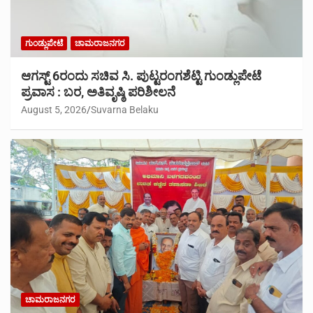
ಗುಂಡ್ಲುಪೇಟೆ
ಚಾಮರಾಜನಗರ
ಆಗಸ್ಟ್ 6ರಂದು ಸಚಿವ ಸಿ. ಪುಟ್ಟರಂಗಶೆಟ್ಟಿ ಗುಂಡ್ಲುಪೇಟೆ
ಪ್ರವಾಸ : ಬರ, ಅತಿವೃಷ್ಠಿ ಪರಿಶೀಲನೆ
August 5, 2026
Suvarna Belaku
ಚಾಮರಾಜನಗರ