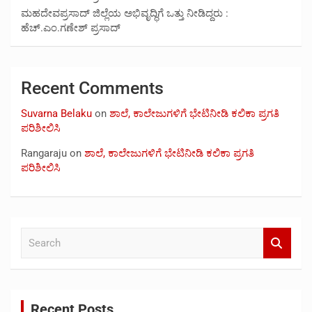
ಮಹದೇವಪ್ರಸಾದ್ ಜಿಲ್ಲೆಯ ಅಭಿವೃದ್ಧಿಗೆ ಒತ್ತು ನೀಡಿದ್ದರು :
ಹೆಚ್.ಎಂ.ಗಣೇಶ್‌ ಪ್ರಸಾದ್
Recent Comments
Suvarna Belaku
on
ಶಾಲೆ, ಕಾಲೇಜುಗಳಿಗೆ ಭೇಟಿನೀಡಿ ಕಲಿಕಾ ಪ್ರಗತಿ
ಪರಿಶೀಲಿಸಿ
Rangaraju
on
ಶಾಲೆ, ಕಾಲೇಜುಗಳಿಗೆ ಭೇಟಿನೀಡಿ ಕಲಿಕಾ ಪ್ರಗತಿ
ಪರಿಶೀಲಿಸಿ
S
e
a
r
c
Recent Posts
h