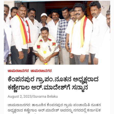
ಚಾಮರಾಜನಗರ
ಚಾಮರಾಜನಗರ
ಕೆಂಪನಪುರ ಗ್ರಾ,ಪಂ.ನೂತನ ಅಧ್ಯಕ್ಷರಾದ
ಕಣ್ಣೇಗಾಲ ಆರ್.ಮಾದೇಶ್‌ಗೆ ಸನ್ಮಾನ
August 2, 2023
Suvarna Belaku
ಚಾಮರಾಜನಗರ: ತಾಲೂಕಿನ ಕೆಂಪನಪುರ ಗ್ರಾಮ ಪಂಚಾಯಿತಿ ನೂತನ
ಅಧ್ಯಕ್ಷರಾದ ಕಣ್ಣೇಗಾಲ ಆರ್.ಮಾದೇಶ್ ಅವರನ್ನು ನಗರದಲ್ಲಿ ಕರ್ನಾಟಕ