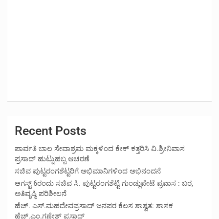
Recent Posts
ಪಾರ್ವತಿ ಬಾಲ ಸೇವಾಶ್ರಮ ಮಕ್ಕಳಿಂದ ಕೇಕ್ ಕತ್ತರಿಸಿ ವಿ.ಶ್ರೀನಿವಾಸ
ಪ್ರಸಾದ್ ಹುಟ್ಟುಹಬ್ಬ ಆಚರಣೆ
ಸಚಿವ ಪುಟ್ಟರಂಗಶೆಟ್ಟರಿಗೆ ಅಭಿಮಾನಿಗಳಿಂದ ಅಭಿನಂದನೆ
ಆಗಸ್ಟ್ 6ರಂದು ಸಚಿವ ಸಿ. ಪುಟ್ಟರಂಗಶೆಟ್ಟಿ ಗುಂಡ್ಲುಪೇಟೆ ಪ್ರವಾಸ : ಬರ,
ಅತಿವೃಷ್ಠಿ ಪರಿಶೀಲನೆ
ಹೆಚ್. ಎಸ್.ಮಹದೇವಪ್ರಸಾದ್ ಜನಪರ ಕೆಲಸ ಶಾಶ್ವತ: ಶಾಸಕ
ಹೆಚ್.ಎಂ.ಗಣೇಶ್ ಪ್ರಸಾದ್