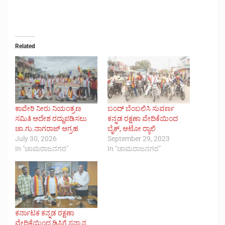
Related
ಕಾವೇರಿ ನೀರು ನಿಯಂತ್ರಣ
ಬಂದ್ ಬೆಂಬಲಿಸಿ ಸುವರ್ಣ
ಸಮಿತಿ ಆದೇಶ ರದ್ದುಪಡಿಸಲು
ಕನ್ನಡ ರಕ್ಷಣಾ ವೇದಿಕೆಯಿಂದ
ಚಾ.ಗು.ನಾಗರಾಜ್ ಆಗ್ರಹ
ಬೈಕ್, ಆಟೋ ರ‍್ಯಾಲಿ
July 30, 2026
September 29, 2023
In "ಚಾಮರಾಜನಗರ"
In "ಚಾಮರಾಜನಗರ"
ಕರ್ನಾಟಕ ಕನ್ನಡ ರಕ್ಷಣಾ
ವೇದಿಕೆಯಿಂದ ಡಿಸಿಗೆ ಸನ್ಮಾನ