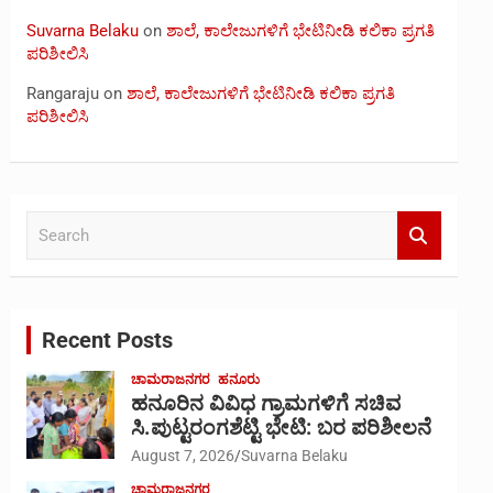
Suvarna Belaku
on
ಶಾಲೆ, ಕಾಲೇಜುಗಳಿಗೆ ಭೇಟಿನೀಡಿ ಕಲಿಕಾ ಪ್ರಗತಿ
ಪರಿಶೀಲಿಸಿ
Rangaraju
on
ಶಾಲೆ, ಕಾಲೇಜುಗಳಿಗೆ ಭೇಟಿನೀಡಿ ಕಲಿಕಾ ಪ್ರಗತಿ
ಪರಿಶೀಲಿಸಿ
S
e
a
r
c
Recent Posts
h
ಚಾಮರಾಜನಗರ
ಹನೂರು
ಹನೂರಿನ ವಿವಿಧ ಗ್ರಾಮಗಳಿಗೆ ಸಚಿವ
ಸಿ.ಪುಟ್ಟರಂಗಶೆಟ್ಟಿ ಭೇಟಿ: ಬರ ಪರಿಶೀಲನೆ
August 7, 2026
Suvarna Belaku
ಚಾಮರಾಜನಗರ