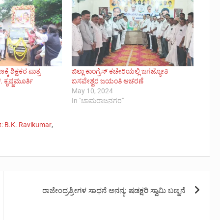
ೆ ಶಿಕ್ಷಕರ ಪಾತ್ರ
ಜಿಲ್ಲಾ ಕಾಂಗ್ರೆಸ್ ಕಚೇರಿಯಲ್ಲಿ ಜಗಜ್ಯೋತಿ
 ಕೃಷ್ಣಮೂರ್ತಿ
ಬಸವೇಶ್ವರ ಜಯಂತಿ ಆಚರಣೆ
May 10, 2024
In "ಚಾಮರಾಜನಗರ"
nt: B.K. Ravikumar
,
ರಾಜೇಂದ್ರಶ್ರೀಗಳ ಸಾಧನೆ ಅನನ್ಯ: ಷಡಕ್ಷರಿ ಸ್ವಾಮಿ ಬಣ್ಣನೆ