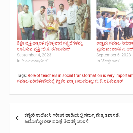
ಶಿಕ್ಷಕ ವೃತ್ತಿ ಅತ್ಯಂತ ಪ್ರವಿತ್ರವಾದ ಸತ್ಪ್ರಜೆಗಳನ್ನು
ಉತ್ತಮ ಸಮಾಜ ನಿರ್ಮಾಣಕ್ಕ
ರೂಪಿಸುವ ವೃತ್ತಿ : ಬಿ.ಕೆ. ರವಿಕುಮಾರ್
ಪ್ರಮುಖ : ಶಾಸಕ ಎ.ಆರ್.
September 4, 2023
September 6, 2023
In "ಚಾಮರಾಜನಗರ"
In "ಕೊಳ್ಳೇಗಾಲ"
Tags:
Role of teachers in social transformation is very importa
ಸಮಾಜ ಪರಿವರ್ತನೆಯಲ್ಲಿ ಶಿಕ್ಷಕರ ಪಾತ್ರ ಬಹುಮುಖ್ಯ : ಬಿ.ಕೆ. ರವಿಕುಮಾರ್
Post
ಕನ್ನೇರಿ ಕಾಲೋನಿ ಗಿರಿಜನ ಹಾಡಿಯಲ್ಲಿ ಸಮಗ್ರ ನೇತ್ರ ತಪಾಸಣೆ,
navigation
ಹಿಮೋಗ್ಲೋಬಿನ್ ಪರೀಕ್ಷೆ ಶಿಬಿರಕ್ಕೆ ಚಾಲನೆ