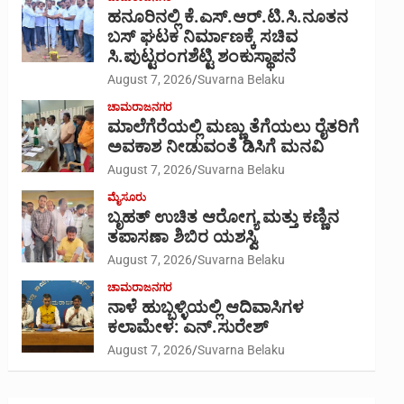
ಹನೂರಿನಲ್ಲಿ ಕೆ.ಎಸ್.ಆರ್.ಟಿ.ಸಿ.ನೂತನ
ಬಸ್ ಘಟಕ ನಿರ್ಮಾಣಕ್ಕೆ ಸಚಿವ
ಸಿ.ಪುಟ್ಟರಂಗಶೆಟ್ಟಿ ಶಂಕುಸ್ಥಾಪನೆ
August 7, 2026
Suvarna Belaku
ಚಾಮರಾಜನಗರ
ಮಾಲೆಗೆರೆಯಲ್ಲಿ ಮಣ್ಣು ತೆಗೆಯಲು ರೈತರಿಗೆ
ಅವಕಾಶ ನೀಡುವಂತೆ ಡಿಸಿಗೆ ಮನವಿ
August 7, 2026
Suvarna Belaku
ಮೈಸೂರು
ಬೃಹತ್ ಉಚಿತ ಆರೋಗ್ಯ ಮತ್ತು ಕಣ್ಣಿನ
ತಪಾಸಣಾ ಶಿಬಿರ ಯಶಸ್ವಿ
August 7, 2026
Suvarna Belaku
ಚಾಮರಾಜನಗರ
ನಾಳೆ ಹುಬ್ಬಳ್ಳಿಯಲ್ಲಿ ಆದಿವಾಸಿಗಳ
ಕಲಾಮೇಳ: ಎನ್.ಸುರೇಶ್
August 7, 2026
Suvarna Belaku