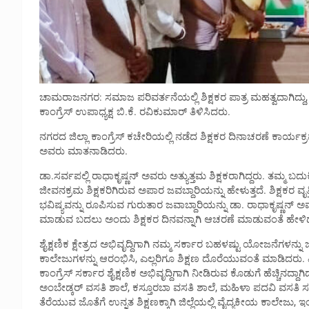
ಚಾಮರಾಜನಗರ: ಸಮಾಜ ಪರಿವರ್ತನೆಯಲ್ಲಿ ಶಿಕ್ಷಕರ ಪಾತ್ರ ಮಹತ್ವದಾಗಿದ್ದು, ಪ
ಕಾಂಗ್ರೆಸ್ ಉಪಾಧ್ಯಕ್ಷ ಬಿ.ಕೆ. ರವಿಕುಮಾರ್ ತಿಳಿಸಿದರು.
ನಗರದ ಜಿಲ್ಲಾ ಕಾಂಗ್ರೆಸ್ ಕಚೇರಿಯಲ್ಲಿ ನಡೆದ ಶಿಕ್ಷಕರ ದಿನಾಚರಣೆ ಕಾರ್ಯಕ್ರಮ
ಅವರು ಮಾತನಾಡಿದರು.
ಡಾ.ಸರ್ವಪಲ್ಲಿ ರಾಧಾಕೃಷ್ಣನ್ ಅವರು ಅತ್ಯುತ್ತಮ ಶಿಕ್ಷಕರಾಗಿದ್ದರು. ತಮ್ಮ ಬದ
ಜೀವನಕ್ರಮ ಶಿಕ್ಷಕರಿಗಿರುವ ಅಪಾರ ಜವಬ್ದಾರಿಯನ್ನು ಹೇಳುತ್ತದೆ. ಶಿಕ್ಷಕರ ವೃತ್
ಭವಿಷ್ಯವನ್ನು ರೂಪಿಸುವ ಗುರುತಾರ ಜವಾಬ್ದಾರಿಯನ್ನು ಡಾ. ರಾಧಾಕೃಷ್ಣನ್ 
ಮಾಡುವ ಬದಲು ಅಂದು ಶಿಕ್ಷಕರ ದಿನವನ್ನಾಗಿ ಆಚರಣೆ ಮಾಡುವಂತೆ ಹೇಳಿ
ಶೈಕ್ಷಣಿಕ ಕ್ಷೇತ್ರದ ಅಭಿವೃದ್ದಿಗಾಗಿ ನಮ್ಮ ಸರ್ಕಾರ ಬಹಳಷ್ಟು ಯೋಜನೆಗಳನ್ನು ಜಾರಿ
ಕಾಲೇಜುಗಳನ್ನು ಆರಂಭಿಸಿ, ಎಲ್ಲರಿಗೂ ಶಿಕ್ಷಣ ದೊರೆಯುವಂತೆ ಮಾಡಿದರು.
ಕಾಂಗ್ರೆಸ್ ಸರ್ಕಾರ ಶೈಕ್ಷಣಿಕ ಅಭಿವೃದ್ದಿಗಾಗಿ ನೀಡಿರುವ ಕೊಡುಗೆ ಹೆಚ್ಚಿನದ್
ಅಂಬೇಡ್ಕರ್ ವಸತಿ ಶಾಲೆ, ಕಸ್ತೂರಬಾ ವಸತಿ ಶಾಲೆ, ಮಹಿಳಾ ಪದವಿ ವಸತಿ ಸಹಿ
ತೆರೆಯುವ ಜೊತೆಗೆ ಉನ್ನತ ಶಿಕ್ಷಣಕ್ಕಾಗಿ ಜಿಲ್ಲೆಯಲ್ಲಿ ವೈದ್ಯಕೀಯ ಕಾಲೇಜ