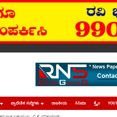
ಪ್ರಾದೇಶಿಕ ಸುದ್ದಿಗಳು
ರಾಜಕೀಯ
ಸಿನಿಮಾ
ಕ್ರೈಂ
YOU
ಕರ ಪಾತ್ರ ಬಹುಮುಖ್ಯ : ಬಿ.ಕೆ. ರವಿಕುಮಾರ್