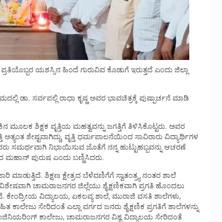
್ರತಿಯೊಬ್ಬರ ಯಶಸ್ಸಿನ ಹಿಂದೆ ಗುರುವಿವ ಕೊಡುಗೆ ಇರುತ್ತದೆ ಎಂದು ಜಿಲ್ಲಾ
ದಲ್ಲಿ ಡಾ. ಸರ್ವಪಲ್ಲಿ ರಾಧಾ ಕೃಷ್ಣ ಅವರ ಭಾವಚಿತ್ರಕ್ಕೆ ಪುಷ್ಪಾರ್ಚನೆ ಮಾಡಿ
ುಕಿನ ಮೂಲಕ ಶಿಕ್ಷಕ ವೃತ್ತಿಯ ಮಹತ್ವವನ್ನು ಜಗತ್ತಿಗೆ ತಿಳಿಸಿಕೊಟ್ಟರು. ಅವರ
ತಿ ಅತ್ಯಂತ ಶೇಷ್ಟವಾಗಿದ್ದು, ವೃತ್ತಿ ಧರ್ಮಪಾಲನೆಯಿಂದ ಸಾವಿರಾರು ವಿದ್ಯಾರ್ಥಿಗಳ
ಅವರು ಸಮರ್ಥವಾಗಿ ನಿಭಾಯಿಸುವ ಜೊತೆಗೆ ನನ್ನ ಹುಟ್ಟುಹಬ್ಬವನ್ನು ಆಚರಣೆ
ದ ಮಹಾನ್ ಪುರುಷ ಎಂದು ಬಣ್ಣಿಸಿದರು.
 ಮಾಡುತ್ತಿದೆ. ಶಿಕ್ಷಣ ಕ್ಷೇತ್ರದ ಬೆಳೆವಣಿಗೆಗೆ ಸ್ವಾತಂತ್ರ್ಯ ನಂತರ ಶಾಲೆ
 ವಿಶೇಷವಾಗಿ ಚಾಮರಾಜನಗರ ಜಿಲ್ಲೆಯು ಶೈಕ್ಷಣಿಕವಾಗಿ ಪ್ರಗತಿ ಹೊಂದಲು
ದಾಗಿದೆ. ಕೇಂದ್ರೀಯ ವಿದ್ಯಾಲಯ, ಏಕಲವ್ಯ ಶಾಲೆ, ಮುರಾಜಿ ವಸತಿ ಶಾಲೆಗಳು,
ತ ಕಾಲೇಜು ಸೇರಿದಂತೆ ಎಲ್ಲಾ ವರ್ಗದ ಜನರು ಶೈಕ್ಷಣಿಕ ಪ್ರಗತಿಗೆ ಶಾಲೆಗಳನ್ನು
ು, ಇಂಜಿನಿಯರಿಂಗ್ ಕಾಲೇಜು, ಚಾಮರಾಜನಗರ ವಿಶ್ವ ವಿದ್ಯಾಲಯ ಸೇರಿದಂತೆ