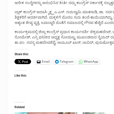
ಅನೇಕ ಸಂಸ್ಥೆಗಳನ್ನು ಆರಂಭಿಸಿದ ಕೀರ್ತಿ ನಮ್ಮ ಕಾಂಗ್ರೆಸ್ ಸರ್ಕಾರಕ್ಕೆ ಸಲ್ಲುತ್ತದ
ಬ್ಲಾಕ್ ಕಾಂಗ್ರೆಸ್ ಅದsÀ್ಯಕ್ಷ್ಷ ಎ.ಎಸ್. ಗುರುಸ್ವಾಮಿ ಮಾತನಾಡಿ, ಡಾ. 
ಶಿಕ್ಷಕರಿಗೆ ಆದರ್ಶವಾಗಿದೆ. ಮಕ್ಕಳಿಗೆ ಮೊದಲ ಗುರು ತಂದೆ-ತಾಯಿಯಾಗಿದ್ದು, ನಂ
ಅತ್ಯಂತ ಶೇಷ್ಠ ವೃತ್ತಿ, ಜವಾಬ್ದಾರಿ ಜೊತೆಗೆ ಸಮಾಜದಲ್ಲಿ ಗೌರವ ಹೆಚ್ಚಿದೆ ಎಂದರ
ಕಾರ್ಯಕ್ರಮದಲ್ಲಿ ಜಿಲ್ಲಾ ಕಾಂಗ್ರೆಸ್ ಪ್ರಧಾನ ಕಾರ್ಯದರ್ಶಿ ಚಿಕ್ಕಮಹದೇವ್,
ಸೋಮೇಶ್, ಎಸ್ಸಿ ಘಟಕದ ಅಧ್ಯಕ್ಷ ಸೋಮಣ್ಣ, ಮುಖಂಡರಾದ ಸೈಯದ್ ರಫಿ
ತಾ.ಪಂ. ಸದಸ್ಯ ಮಹದೇವಶೆಟ್ಟಿ, ಅಯೂಬ್ ಖಾನ್, ಜಾವಿದ್, ಪುರುಷೋತ್ತಮ್, ಪು
Share this:
Email
Telegram
WhatsApp
Like this:
Related