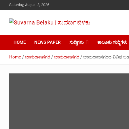
Skip
Saturday, August 8, 2026
to
content
Your Voice, Your News, Your Community.
Suvarna Belaku |
HOME
NEWS PAPER
ಸುದ್ದಿಗಳು
ತಾಲೂಕು ಸುದ್ದಿಗಳು
ಸುವರ್ಣ ಬೆಳಕು
Home
ಚಾಮರಾಜನಗರ
ಚಾಮರಾಜನಗರ
ಚಾಮರಾಜನಗರದ ವಿವಿಧ ಬಡಾವಣೆ