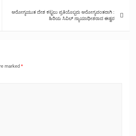
ಆರೋಗ್ಯಯುತ ದೇಶ ಕಟ್ಟಲು ಪ್ರತಿಯೊಬ್ಬರು ಆರೋಗ್ಯವಂತರಾಗಿ :
ಹಿರಿಯ ಸಿವಿಲ್ ನ್ಯಾಯಾಧೀಶರಾದ ಈಶ್ವರ
are marked
*