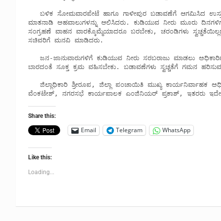
   ಬಳಿಕ ಸೋಮವಾರಪೇಟೆ ಹಾಗೂ ಗಾಳೀಪುರ ಬಡಾವಣೆಗೆ ಆಗಮಿಸಿದ ಉಸ್ತುವಾರಿ ಸಚಿವರು ಅಲ್ಲಿಯೂ ಕುಡಿಯುವ ನೀರು ಸಮಸ್ಯೆ ಕುರಿತು ಜನರೊಂದಿಗೆ 
ಮಾತನಾಡಿ ಅಹವಾಲುಗಳನ್ನು ಆಲಿಸಿದರು. ಕುಡಿಯುವ ನೀರು ಮೂರು ದಿನಗಳಿಗೊಮ್ಮ
ಸಂಗ್ರಹಣೆ ವಾಹನ ವಾರಕ್ಕೊಮ್ಮೆಯಾದರೂ ಬರಬೇಕು, ಚರಂಡಿಗಳು ಸ್ವಚ್ಚತೆಯಿಲ್ಲ
ಸಚಿವರಿಗೆ ಮನವಿ ಮಾಡಿದರು. 

   ಜನ-ಜಾನುವಾರುಗಳಿಗೆ ಕುಡಿಯುವ ನೀರು ಸರಬರಾಜು ಮಾಡಲು ಅಧಿಕಾರಿಗಳು ಮುಂದಾಗಬೇಕು. ಕುಡಿಯುವ ನೀರಿನ ಸಮಸ್ಯೆ, ದೂರುಗಳು ಜನರಿಂದ 
ಬಾರದಂತೆ ಸೂಕ್ತ ಕ್ರಮ ವಹಿಸಬೇಕು. ಬಡಾವಣೆಗಳು ಸ್ವಚ್ಚತೆಗೆ ಗಮನ ಹರಿಸುವ
   ಜಿಲ್ಲಾಧಿಕಾರಿ ಶ್ರೀರೂಪ, ಜಿಲ್ಲಾ ಪಂಚಾಯಿತಿ ಮುಖ್ಯ ಕಾರ್ಯನಿರ್ವಾಹಕ ಅಧಿಕಾರಿ ಮೋನಾ ರೋತ್, ನಗರಾಭಿವೃದ್ಧಿ ಕೋಶ ಯೋಜನಾ ನಿರ್ದೇಶಕರಾದ 
ವೆಂಕಟೇಶ್, ನಗರಸಭೆ ಕಾರ್ಯಪಾಲಕ ಎಂಜಿನಿಯರ್ ಪ್ರಕಾಶ್, ಇತರರು ಇದೇ ಸ
Share this:
Email
Telegram
WhatsApp
Like this:
Loading...