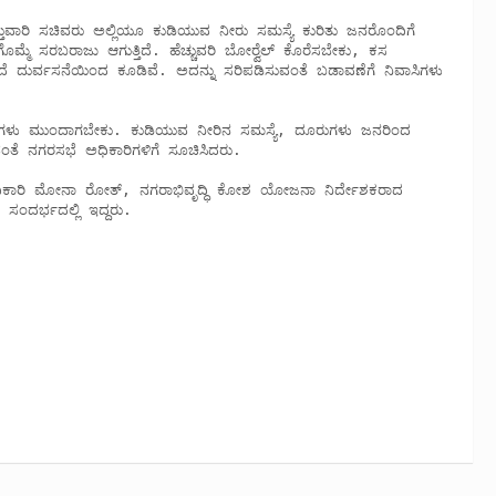
ೆ ಸರಬರಾಜು ಆಗುತ್ತಿದೆ. ಹೆಚ್ಚುವರಿ ಬೋರ್‍ವೆಲ್ ಕೊರೆಸಬೇಕು, ಕಸ 
ದೆ ದುರ್ವಸನೆಯಿಂದ ಕೂಡಿವೆ. ಅದನ್ನು ಸರಿಪಡಿಸುವಂತೆ ಬಡಾವಣೆಗೆ ನಿವಾಸಿಗಳು 
ಂತೆ ನಗರಸಭೆ ಅಧಿಕಾರಿಗಳಿಗೆ ಸೂಚಿಸಿದರು.  

ಂದರ್ಭದಲ್ಲಿ ಇದ್ದರು.