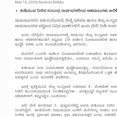
May 16, 2026
Suvarna Belaku
ಕುಡಿಯುವ ನೀರಿನ ಸಂಬಂಧ ಸಾರ್ವಜನಿಕರಿಂದ ಅಹವಾಲುಗಳು ಆಲಿಕ
ಚಾಮರಾಜನಗರ: ಪಶುಸಂಗೋಪನೆ, ರೇಷ್ಮೆ ಸಚಿವರು ಹಾಗೂ ಜಿಲ್ಲಾ ಉಸ್ತು
ಚಾಮರಾಜನಗರ ಪಟ್ಟಣದ ವಿವಿಧ ವಾರ್ಡ್‍ಗಳಿಗೆ ಇಂದು ಭೇಟಿ ನೀಡಿ ಸಾರ್ವಜನ
   ಇಂದು ಬೆಳಿಗ್ಗೆಯೇ ಚಾಮರಾಜನಗರಕ್ಕೆ ಆಗಮಿಸಿದ ಜಿಲ್ಲಾ ಉಸ್ತುವಾರಿ ಸಚಿವರು ಎಂ.ಎಸ್.ಐ.ಎಲ್ ಅಧ್ಯಕ್ಷರು ಹಾಗೂ ಶಾಸಕರಾದ ಸಿ. ಪುಟ್ಟರಂಗಶೆಟ್ಟಿ 
ಹಾಗೂ ಅಧಿಕಾರಿಗಳೊಂದಿಗೆ ಪಟ್ಟಣದ 1ನೇ ವಾರ್ಡಿನ ಸೋಮವಾರಪೇಟೆ ಹಾಗೂ 2
ಪೂರೈಕೆ ಕುರಿತು ಜನರ ಕುಂದುಕೊರತೆಗಳನ್ನು ಆಲಿಸಿದರು. 

   ಮೊದಲಿಗೆ ಒಂದನೇ ವಾರ್ಡಿನ ಸೋಮವಾರಪೇಟೆ ಬಡಾವಣೆಯ ಹೊರಭಾಗದಲ್ಲಿರುವ ಹಂದಿಜೋಗಿ ಕಾಲೋನಿಗೆ ಸಚಿವರು ಭೇಟಿ ನೀಡಿದರು. ಕುಡಿಯುವ 
ನೀರು ಸಮರ್ಪಕವಾಗಿ ಪೂರೈಕೆಯಾಗುತ್ತಿದೆಯೇ, ಏನಾದರೂ ಸಮಸ್ಯೆ ಇದೆಯೇ ಎಂದು
   ಕುಡಿಯುವ ನೀರು ನಿಯಮಿತವಾಗಿ ಪೂರೈಕೆಯಾಗುತ್ತಿಲ್ಲ. ನಗರಸಭೆಯಿಂದ ಟ್ಯಾಂಕರ್ ಮೂಲಕ ಆಗಾಗ್ಗೆ ನೀರು ಕೊಡುತ್ತಿದ್ದಾರೆ. ಅದು ಸಾಕಾಗುತ್ತಿಲ್ಲ, ಅಲ್ಲದೆ 
ಖಾಸಗಿಯವರು ನಾವು ವಾಸಿಸುತ್ತಿರುವ ಜಾಗವನ್ನು ತೆರವುಗೊಳಿಸುವಂತೆ ಒತ್ತಡ ಹೇರ
ಅವಶ್ಯವಿದೆ ಎಂದು ಮನವರಿಕೆ ಮಾಡಿದರು. 

   ಇದಕ್ಕೆ ಪ್ರತಿಕ್ರಿಯಿಸಿದ ಜಿಲ್ಲಾ ಉಸ್ತುವಾರಿ ಸಚಿವರಾದ ಕೆ. ವೆಂಕಟೇಶ್ ಅವರು ಜನರಿಗೆ ಆದ್ಯತೆ ಮೇರೆಗೆ ಕುಡಿಯುವ ನೀರು ಒದಗಿಸಬೇಕು. ಕೂಡಿಯುವ 
ನೀರಿಗೆ ತೊಂದರೆಯಾಗದಂತೆ ನೋಡಿಕೊಳ್ಳಬೇಕು. ಅಗತ್ಯವಿದ್ದರೆ ಟ್ಯಾಂಕರ್ ಮೂ
ಅಧಿಕಾರಿಗಳಿಗೆ ಕಟ್ಟುನಿಟ್ಟಿನ ಸೂಚಿಸಿದರು. 

   ಇದೇ ವೇಳೆ ಶಾಸಕರಾದ ಸಿ. ಪುಟ್ಟರಂಗಶೆಟ್ಟಿ ಅವರು ಕುಡಿಯುವ ನೀರಿನ ಸಮಸ್ಯೆ ಎದುರಾದಲ್ಲಿ ತಕ್ಷಣವೇ ಸ್ಪಂದಿಸುವಂತೆ ಸಂಬಂಧಪಟ್ಟ ಅಧಿಕಾರಿಗಳಿಗೆ 
ಸೂಚಿಸಿದ್ದೇನೆ. ಹಂದಿಜೋಗಿ ಸಮುದಾಯದ ಜನರಿಗೆ ಮನೆಗಳನ್ನು ನೀಡಲು ಉತ್ತುವಳ್ಳಿ
ನಿಗದಿತ ಜಾಗಕ್ಕೆ ಸ್ಥಳಾಂತರ ಮಾಡಲು ಕ್ರಮ ವಹಿಸಲಾಗುತ್ತದೆ ಎಂದು ಸಚಿವರಿಗೆ ತ