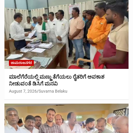
ಚಾಮರಾಜನಗರ
ಮಾಲೆಗೆರೆಯಲ್ಲಿ ಮಣ್ಣು ತೆಗೆಯಲು ರೈತರಿಗೆ ಅವಕಾಶ
ನೀಡುವಂತೆ ಡಿಸಿಗೆ ಮನವಿ
August 7, 2026
Suvarna Belaku