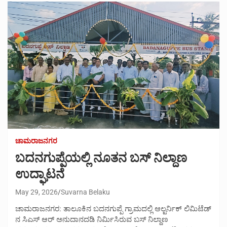
ಚಾಮರಾಜನಗರ
ಬದನಗುಪ್ಪೆಯಲ್ಲಿ ನೂತನ ಬಸ್ ನಿಲ್ದಾಣ
ಉದ್ಘಾಟನೆ
May 29, 2026
Suvarna Belaku
ಚಾಮರಾಜನಗರ: ತಾಲೂಕಿನ ಬದನಗುಪ್ಪೆ ಗ್ರಾಮದಲ್ಲಿ ಆಲ್ಟರ್ನಿಕ್ ಲಿಮಿಟೆಡ್
ನ ಸಿಎಸ್ ಆರ್ ಅನುದಾನದಡಿ ನಿರ್ಮಿಸಿರುವ ಬಸ್ ನಿಲ್ದಾಣ