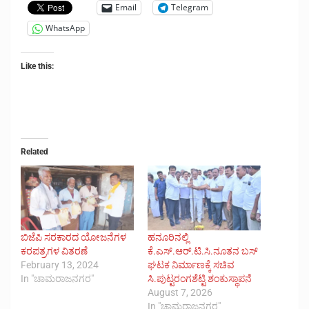
Email
Telegram
WhatsApp
Like this:
Related
ಬಿಜೆಪಿ ಸರಕಾರದ ಯೋಜನೆಗಳ
ಹನೂರಿನಲ್ಲಿ
ಕರಪತ್ರಗಳ ವಿತರಣೆ
ಕೆ.ಎಸ್.ಆರ್.ಟಿ.ಸಿ.ನೂತನ ಬಸ್
February 13, 2024
ಘಟಕ ನಿರ್ಮಾಣಕ್ಕೆ ಸಚಿವ
In "ಚಾಮರಾಜನಗರ"
ಸಿ.ಪುಟ್ಟರಂಗಶೆಟ್ಟಿ ಶಂಕುಸ್ಥಾಪನೆ
August 7, 2026
In "ಚಾಮರಾಜನಗರ"