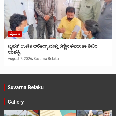
ಮೈಸೂರು
ಬೃಹತ್ ಉಚಿತ ಆರೋಗ್ಯ ಮತ್ತು ಕಣ್ಣಿನ ತಪಾಸಣಾ ಶಿಬಿರ
ಯಶಸ್ವಿ
August 7, 2026
Suvarna Belaku
Suvarna Belaku
Gallery