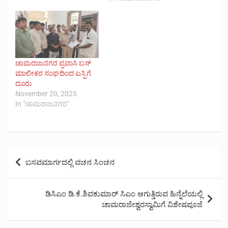
ಚಾಮರಾಜನಗರ ಪ್ರವಾಸಿ ಬಸ್
ಮಾಲೀಕರ ಸಂಘದಿಂದ ಎಸ್ಪಿಗೆ
ದೂರು
November 20, 2025
In "ಚಾಮರಾಜನಗರ"
Post
ಬಸವಮಾರ್ಗದಲ್ಲಿ ವಚನ ಸಿಂಚನ
navigation
ಡಿಸಿಎಂ ಡಿ.ಕೆ.ಶಿವಕುಮಾರ್ ಸಿಎಂ ಆಗುತ್ತಿರುವ ಹಿನ್ನೆಲೆಯಲ್ಲಿ
ಚಾಮರಾಜೇಶ್ವರಸ್ವಾಮಿಗೆ ವಿಶೇಷಪೂಜೆ