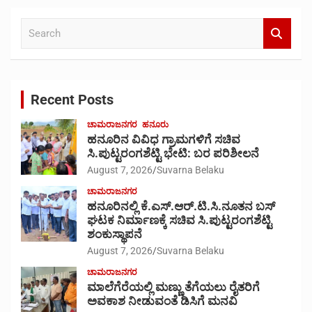
S
e
a
r
c
Recent Posts
h
ಚಾಮರಾಜನಗರ
ಹನೂರು
ಹನೂರಿನ ವಿವಿಧ ಗ್ರಾಮಗಳಿಗೆ ಸಚಿವ
ಸಿ.ಪುಟ್ಟರಂಗಶೆಟ್ಟಿ ಭೇಟಿ: ಬರ ಪರಿಶೀಲನೆ
August 7, 2026
Suvarna Belaku
ಚಾಮರಾಜನಗರ
ಹನೂರಿನಲ್ಲಿ ಕೆ.ಎಸ್.ಆರ್.ಟಿ.ಸಿ.ನೂತನ ಬಸ್
ಘಟಕ ನಿರ್ಮಾಣಕ್ಕೆ ಸಚಿವ ಸಿ.ಪುಟ್ಟರಂಗಶೆಟ್ಟಿ
ಶಂಕುಸ್ಥಾಪನೆ
August 7, 2026
Suvarna Belaku
ಚಾಮರಾಜನಗರ
ಮಾಲೆಗೆರೆಯಲ್ಲಿ ಮಣ್ಣು ತೆಗೆಯಲು ರೈತರಿಗೆ
ಅವಕಾಶ ನೀಡುವಂತೆ ಡಿಸಿಗೆ ಮನವಿ