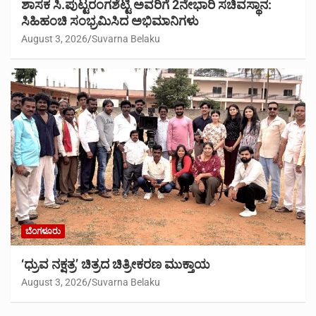
ಶಾಸಕ ಸಿ.ಪುಟ್ಟರಂಗಶೆಟ್ಟಿ ಅವರಿಗೆ 2ನೇಭಾರಿ ಸಚಿವಸ್ಥಾನ:
ಸಿಹಿಹಂಚಿ ಸಂಭ್ರಮಿಸಿದ ಅಭಿಮಾನಿಗಳು
August 3, 2026
Suvarna Belaku
ಬೆಂಗಳೂರು
‘ಧ್ರುವ ನಕ್ಷತ್ರ’ ಚಿತ್ರದ ಚಿತ್ರೀಕರಣ ಮುಕ್ತಾಯ
August 3, 2026
Suvarna Belaku