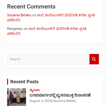
Recent Comments
Suvarna Belaku
on
ಶಾಲೆ, ಕಾಲೇಜುಗಳಿಗೆ ಭೇಟಿನೀಡಿ ಕಲಿಕಾ ಪ್ರಗತಿ
ಪರಿಶೀಲಿಸಿ
Rangaraju
on
ಶಾಲೆ, ಕಾಲೇಜುಗಳಿಗೆ ಭೇಟಿನೀಡಿ ಕಲಿಕಾ ಪ್ರಗತಿ
ಪರಿಶೀಲಿಸಿ
S
e
a
r
c
Recent Posts
h
ಮೈಸೂರು
ಬಸವಮಾರ್ಗದಲ್ಲಿ ವ್ಯಸನಮುಕ್ತ ದಿನಾಚರಣೆ
August 3, 2026
Suvarna Belaku