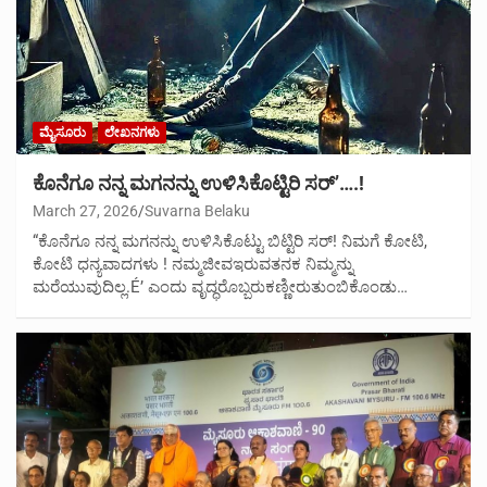
ಮೈಸೂರು
ಲೇಖನಗಳು
ಕೊನೆಗೂ ನನ್ನ ಮಗನನ್ನು ಉಳಿಸಿಕೊಟ್ಟಿರಿ ಸರ್’….!
March 27, 2026
Suvarna Belaku
“ಕೊನೆಗೂ ನನ್ನ ಮಗನನ್ನು ಉಳಿಸಿಕೊಟ್ಟು ಬಿಟ್ಟಿರಿ ಸರ್! ನಿಮಗೆ ಕೋಟಿ,
ಕೋಟಿ ಧನ್ಯವಾದಗಳು ! ನಮ್ಮಜೀವಇರುವತನಕ ನಿಮ್ಮನ್ನು
ಮರೆಯುವುದಿಲ್ಲ.É’ ಎಂದು ವೃದ್ಧರೊಬ್ಬರುಕಣ್ಣೀರುತುಂಬಿಕೊಂಡು…