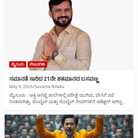
ಮೈಸೂರು
ಲೇಖನಗಳು
ಸಮಾನತೆ ಸಾರಿದ 21ನೇ ಶತಮಾನದ ಬಸವಣ್ಣ
May 8, 2026
Suvarna Belaku
ಮೈಸೂರು : ಅತ್ತ ಆಗಷ್ಟೆ ಶಾಲೆಗಳಲ್ಲಿ ಪರೀಕ್ಷೆ ಮುಗಿದು, ಬೇಸಿಗೆ ರಜೆ
ನೀಡಲಾಗಿತ್ತು. ಮೊಬೈಲ್ ಮತ್ತು ಮೊಬೈಲ್ ಗೇಮ್‌ಗಳಿಗೆ ಅಡಿಕ್ಷನ್ ಆಗಿದ್ದ…