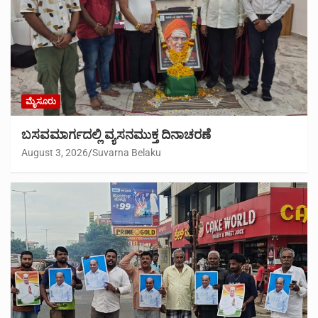
ಮೈಸೂರು
ಬಸವಮಾರ್ಗದಲ್ಲಿ ವ್ಯಸನಮುಕ್ತ ದಿನಾಚರಣೆ
August 3, 2026
Suvarna Belaku