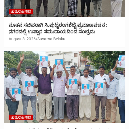
ಚಾಮರಾಜನಗರ
ನೂತನ ಸಚಿವರಾಗಿ ಸಿ.ಪುಟ್ಟರಂಗಶೆಟ್ಟಿ ಪ್ರಮಾಣವಚನ :
ನಗರದಲ್ಲಿ ಉಪ್ಪಾರ ಸಮುದಾಯದಿಂದ ಸಂಭ್ರಮ
August 3, 2026
Suvarna Belaku
ಚಾಮರಾಜನಗರ