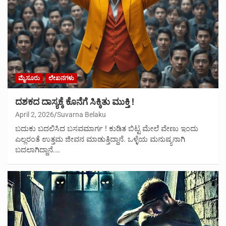
ಮೈಸೂರು
ಲೇಖನಗಳು
ದಶಕದ ದಾಸ್ಯಕ್ಕೆ ಕೊನೆಗೆ ಸಿಕ್ಕಿತು ಮುಕ್ತಿ !
April 2, 2026
Suvarna Belaku
ಬದುಕು ಬದಲಿಸಿದ ಬಸವಮಾರ್ಗ ! ಕುಡಿತ ಬಿಟ್ಟ ಮೇಲೆ ವೇಣು ಇಂದು
ಎಲ್ಲರಂತೆ ಉತ್ತಮ ಜೀವನ ಮಾಡುತ್ತಿದ್ದಾನೆ. ಒಳ್ಳೆಯ ಮನುಷ್ಯನಾಗಿ
ಬದಲಾಗಿದ್ದಾನೆ.…