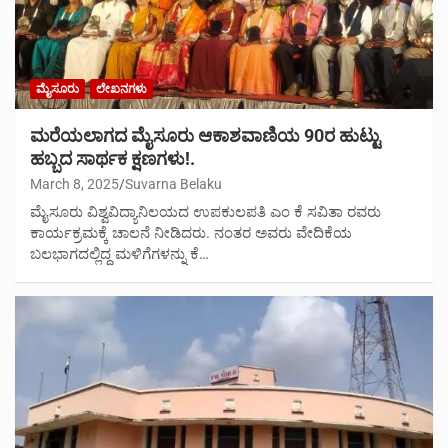
ಮೈಸೂರು
ಲೇಖನಗಳು
ಮರೆಯಲಾಗದ ಮೈಸೂರು ಆಕಾಶವಾಣಿಯ 90ರ ಹುಟ್ಟು
ಹಬ್ಬದ ಸಾರ್ಥಕ ಕ್ಷಣಗಳು!.
March 8, 2025
Suvarna Belaku
ಮೈಸೂರು ವಿಶ್ವವಿದ್ಯಾನಿಲಯದ ಉಪಕುಲಪತಿ ಎಂ ಕೆ ಸವಿತಾ ರವರು
ಕಾರ್ಯಕ್ರಮಕ್ಕೆ ಚಾಲನೆ ನೀಡಿದರು. ನಂತರ ಅವರು ವೇದಿಕೆಯ
ಬಲಭಾಗದಲ್ಲಿದ್ದ ಮಳಿಗೆಗಳನ್ನು ಕೆ…