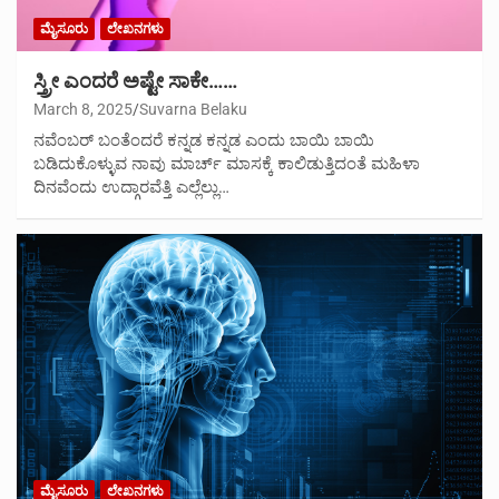
ಮೈಸೂರು
ಲೇಖನಗಳು
ಸ್ತ್ರೀ ಎಂದರೆ ಅಷ್ಟೇ ಸಾಕೇ……
March 8, 2025
Suvarna Belaku
ನವೆಂಬರ್ ಬಂತೆಂದರೆ ಕನ್ನಡ ಕನ್ನಡ ಎಂದು ಬಾಯಿ ಬಾಯಿ
ಬಡಿದುಕೊಳ್ಳುವ ನಾವು ಮಾರ್ಚ್ ಮಾಸಕ್ಕೆ ಕಾಲಿಡುತ್ತಿದಂತೆ ಮಹಿಳಾ
ದಿನವೆಂದು ಉದ್ಗಾರವೆತ್ತಿ ಎಲ್ಲೆಲ್ಲು…
ಮೈಸೂರು
ಲೇಖನಗಳು