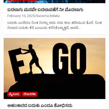
ಬದಲಾಗು ಮನವೇ ಬದಲಾವಣೆಗೆ ನೀ ಮೊದಲಾಗು
February 10, 2025
Suvarna Belaku
ಬದುಕು ಎಂದಿಗೂ ನಿಂತ ನೀರಲ್ಲ ಅದು ಸದಾ ಕಾಲ ಹರಿಯುವ ತೊರೆ. ನಿಂತ
ನೀರಾದ ಬದುಕು ಕೆರೆ ಎಂಬುದು ಕರೆಸಿಕೊಳ್ಳುತ್ತದೆ, ಆದರೆ…
ಮೈಸೂರು
ಲೇಖನಗಳು
ಅಹಂಕಾರದ ಬದುಕು ಎಂದೂ ಶೋಭಿಸದು