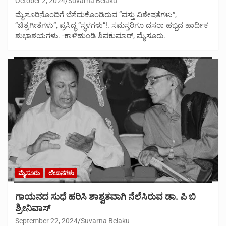
October 2, 2024
Suvarna Belaku
ಮೈಸೂರಿನೊಂದಿಗೆ ಬೆಸೆದುಕೊಂಡಿರುವ “ವಸ್ತು ವಿಶೇಷತೆಗಳು”,
“ಚಿತ್ರಗೀತೆಗಳು”, ಪ್ರಸಿದ್ಧ “ಸ್ಥಳಗಳು”!. ಸಮಸ್ತರಿಗೂ ದಸರಾ ಹಬ್ಬದ ಹಾರ್ದಿಕ
ಶುಭಾಶಯಗಳು. -ಕಾಳಿಹುಂಡಿ ಶಿವಕುಮಾರ್, ಮೈಸೂರು.
ಮೈಸೂರು
ಲೇಖನಗಳು
ಗಾಯನದ ಸುಧೆ ಹರಿಸಿ ಶಾಶ್ವತವಾಗಿ ನೆಲೆಸಿರುವ ಡಾ. ಪಿ ಬಿ
ಶ್ರೀನಿವಾಸ್
September 22, 2024
Suvarna Belaku