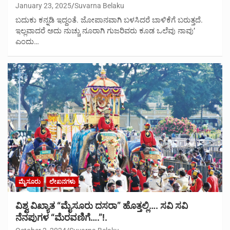
January 23, 2025
Suvarna Belaku
ಬದುಕು ಕನ್ನಡಿ ಇದ್ದಂತೆ. ಜೋಪಾನವಾಗಿ ಬಳಸಿದರೆ ಬಾಳಿಕೆಗೆ ಬರುತ್ತದೆ.
ಇಲ್ಲವಾದರೆ ಅದು ನುಚ್ಚು ನೂರಾಗಿ ಗುಜರಿವರು ಕೂಡ ಒಲೆವು ನಾವು’
ಎಂದು…
ಮೈಸೂರು
ಲೇಖನಗಳು
ವಿಶ್ವ ವಿಖ್ಯಾತ “ಮೈಸೂರು ದಸರಾ” ಹೊತ್ತಲ್ಲಿ…. ಸವಿ ಸವಿ
ನೆನಪುಗಳ “ಮೆರವಣಿಗೆ….”!.