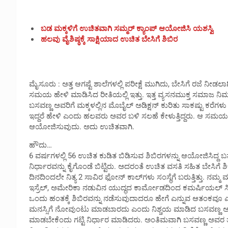
ಬಡ ಮಕ್ಕಳಿಗೆ ಉಚಿತವಾಗಿ ಸಮ್ಮರ್ ಕ್ಯಾಂಪ್ ಆಯೋಜಿಸಿ ಯಶಸ್ವಿ
ಹಲವು ವೈಶಿಷ್ಠಕ್ಕೆ ಸಾಕ್ಷಿಯಾದ ಉಚಿತ ಬೇಸಿಗೆ ಶಿಬಿರ
ಮೈಸೂರು : ಅತ್ತ ಆಗಷ್ಟೆ ಶಾಲೆಗಳಲ್ಲಿ ಪರೀಕ್ಷೆ ಮುಗಿದು, ಬೇಸಿಗೆ ರಜೆ ನೀಡಲಾ
ಸಮಯ ಹೇಳಿ ಮಾಡಿಸಿದ ರೀತಿಯಲ್ಲಿ ಇತ್ತು. ಇತ್ತ ವ್ಯಸನಮುಕ್ತ ಸಮಾಜ ನಿರ
ಬಸವಣ್ಣ ಅವರಿಗೆ ಮಕ್ಕಳಲ್ಲಿನ ಮೊಬೈಲ್ ಅಡಿಕ್ಷನ್ ಕುರಿತು ಸಾಕಷ್ಟು ಕರೆಗಳು
ಇದ್ದರೆ ಹೇಳಿ ಎಂದು ಹಲವರು ಅವರ ಬಳಿ ಸಲಹೆ ಕೇಳುತ್ತಿದ್ದರು. ಆ ಸಮಯಕ್ಕೆ
ಆಯೋಜಿಸುವುದು. ಅದು ಉಚಿತವಾಗಿ.
ಹೌದು…
6 ವರ್ಷಗಳಲ್ಲಿ 56 ಉಚಿತ ಕುಡಿತ ಬಿಡಿಸುವ ಶಿಬಿರಗಳನ್ನು ಆಯೋಜಿಸಿದ್ದ ಬ
ನಿರ್ಧಾರವನ್ನು ಕೈಗೊಂಡೆ ಬಿಟ್ಟಿರು. ಅದರಂತೆ ಉಚಿತ ವಸತಿ ಸಹಿತ ಬೇಸಿ
ದಿನದಿಂದಲೇ ನಿತ್ಯ 2 ಸಾವಿರ ಫೋನ್ ಕಾಲ್‌ಗಳು ಸಂಸ್ಥೆಗೆ ಬರುತ್ತಿತ್ತು. ನಮ್
ಇಸ್ರೆಲ್, ಅಮೇರಿಕಾ ನಡುವಿನ ಯುದ್ಧದ ಕಾರ್ಮೋಡದಿಂದ ಕಮರ್ಷಿಯಲ್ ಸಿಲ
ಒಂದು ಹಂತಕ್ಕೆ ಶಿಬಿರವನ್ನು ನಡೆಸುವುದಾದರೂ ಹೇಗೆ ಎನ್ನುವ ಆತಂಕವೂ ಎದ
ಮನಸ್ಸಿಗೆ ನೋವುಂಟು ಮಾಡಬಾರದು ಎಂದು ನಿಶ್ಚಯ ಮಾಡಿದ ಬಸವಣ್ಣ ಅವರ
ಮಾಡಬೇಕೆಂದು ಗಟ್ಟಿ ನಿರ್ಧಾರ ಮಾಡಿದರು. ಅಂತಿಮವಾಗಿ ಬಸವಣ್ಣ ಅವ