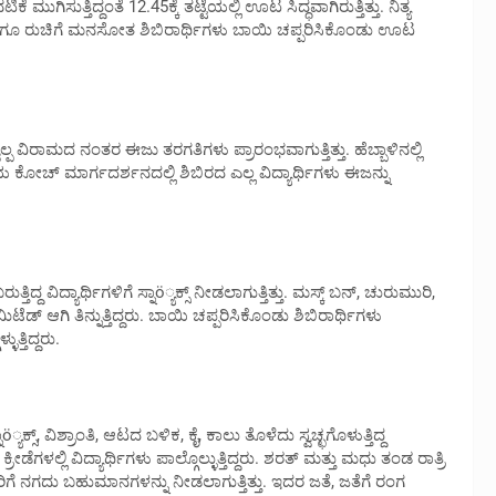
 ಮುಗಿಸುತ್ತಿದ್ದಂತೆ 12.45ಕ್ಕೆ ತಟ್ಟೆಯಲ್ಲಿ ಊಟ ಸಿದ್ಧವಾಗಿರುತ್ತಿತ್ತು. ನಿತ್ಯ
ುಚಿ ಹಾಗೂ ರುಚಿಗೆ ಮನಸೋತ ಶಿಬಿರಾರ್ಥಿಗಳು ಬಾಯಿ ಚಪ್ಪರಿಸಿಕೊಂಡು ಊಟ
ವಲ್ಪ ವಿರಾಮದ ನಂತರ ಈಜು ತರಗತಿಗಳು ಪ್ರಾರಂಭವಾಗುತ್ತಿತ್ತು. ಹೆಬ್ಬಾಳಿನಲ್ಲಿ
್ಲಿಯ ಕೋಚ್ ಮಾರ್ಗದರ್ಶನದಲ್ಲಿ ಶಿಬಿರದ ಎಲ್ಲ ವಿದ್ಯಾರ್ಥಿಗಳು ಈಜನ್ನು
ತಿದ್ದ ವಿದ್ಯಾರ್ಥಿಗಳಿಗೆ ಸ್ನಾö್ಯಕ್ಸ್ ನೀಡಲಾಗುತ್ತಿತ್ತು. ಮಸ್ಕ್ ಬನ್, ಚುರುಮುರಿ,
ಡ್ ಆಗಿ ತಿನ್ನುತ್ತಿದ್ದರು. ಬಾಯಿ ಚಪ್ಪರಿಸಿಕೊಂಡು ಶಿಬಿರಾರ್ಥಿಗಳು
್ತಿದ್ದರು.
ನಾö್ಯಕ್ಸ್, ವಿಶ್ರಾಂತಿ, ಆಟದ ಬಳಿಕ, ಕೈ, ಕಾಲು ತೊಳೆದು ಸ್ವಚ್ಛಗೊಳುತ್ತಿದ್ದ
ಕ್ರೀಡೆಗಳಲ್ಲಿ ವಿದ್ಯಾರ್ಥಿಗಳು ಪಾಲ್ಗೊಲ್ಳುತ್ತಿದ್ದರು. ಶರತ್ ಮತ್ತು ಮಧು ತಂಡ ರಾತ್ರಿ
ದ್ದವರಿಗೆ ನಗದು ಬಹುಮಾನಗಳನ್ನು ನೀಡಲಾಗುತ್ತಿತ್ತು. ಇದರ ಜತೆ, ಜತೆಗೆ ರಂಗ