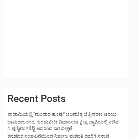
Recent Posts
ಬಾದಾಮಿಯಲ್ಲಿ “ಮಂದಾರ ಹೂವು” ಚಲನಚಿತ್ರ ಚಿತ್ರೀಕರಣ ಆರಂಭ
ಚಾಮರಾಜನಗರ, ಗುಂಡ್ಲುಪೇಟೆ ವಿಧಾನಸಭಾ ಕ್ಷೇತ್ರ ವ್ಯಾಪ್ತಿಯಲ್ಲಿ ಸಚಿವ
ಸಿ.ಪುಟ್ಟರಂಗಶೆಟ್ಟಿ ಅವರಿಂದ ಬರ ವೀಕ್ಷಣೆ
ಕನ್ನಡಪರ ಸಂಘಟನೆಯಿಂದ ನಿರ್ಮಲ ಮಠಪತಿ ರವರಿಗೆ ಸನ್ಮಾನ