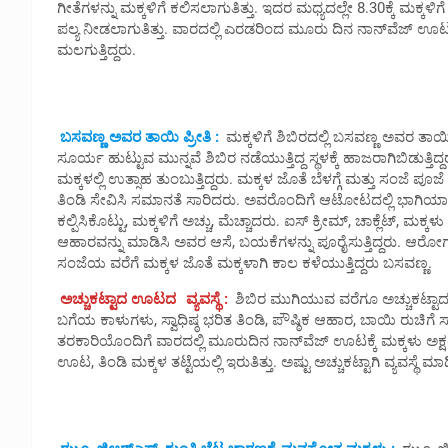
ಗೀತೆಗಳನ್ನು ಮಕ್ಕಳಿಗೆ ಕಲಿಸಲಾಗುತಿತ್ತು. ಇದರ ಮಧ್ಯದಲ್ಲೇ 8.30ಕ್ಕೆ ಮಕ್ಕಳಿಗ
ಪಲ್ಯ ನೀಡಲಾಗುತಿತ್ತು. ವಾರದಲ್ಲಿ ಎರಡರಿಂದ ಮೂರು ದಿನ ನಾನ್‌ವೆಜ್ ಊ
ಮಲಗುತ್ತಿದ್ದರು.
ಬಸವಣ್ಣ ಅವರ ತಾಯಿ ಪ್ರೀತಿ :
ಮಕ್ಕಳಿಗೆ ಶಿಬಿರದಲ್ಲಿ ಬಸವಣ್ಣ ಅವರ ತಾಯಿ 
ಸೂರ್ಯ ಹುಟ್ಟುವ ಮುನ್ನವೆ ಶಿಬಿರ ನಡೆಯುತ್ತಿದ್ದ ಸ್ಥಳಕ್ಕೆ ಹಾಜರಾಗಿಬಿಡುತ್
ಮಕ್ಕಳಲ್ಲಿ ಉತ್ಸಾಹ ತುಂಬುತ್ತಿದ್ದರು. ಮಕ್ಕಳ ಜೊತೆ ಬೆಳಗ್ಗೆ ಮತ್ತು ಸಂಜೆ ಪೂಜ
ತಿಂಡಿ ಸೇವಿಸಿ ಸಮಾನತೆ ಸಾರಿದರು. ಅವರೊಂದಿಗೆ ಆಟೋಟದಲ್ಲಿ ಭಾಗಿಯಾಗಿ 
ಕಲ್ಪಿಸಿಕೊಟ್ಟು, ಮಕ್ಕಳಿಗೆ ಅಚ್ಚು, ಮೆಚ್ಚಾದರು. ಐಸ್ ಕ್ರೀಮ್, ಚಾಕ್ಲೆಟ್, ಮಕ್
ಆಹಾರವನ್ನು ಮಾಡಿಸಿ ಅವರ ಆಸೆ, ಬಯಕೆಗಳನ್ನು ಪೂರೈಸುತ್ತಿದ್ದರು. ಆರೋಗ್ಯ, ಸ್ಥಿ
ಸಂಜೆಯ ವರೆಗೆ ಮಕ್ಕಳ ಜೊತೆ ಮಕ್ಕಳಾಗಿ ಕಾಲ ಕಳೆಯುತ್ತಿದ್ದರು ಬಸವಣ್ಣ.
ಅಚ್ಚುಕಟ್ಟಾದ ಊಟದ
ವ್ಯವಸ್ಥೆ :
ಶಿಬಿರ ಮುಗಿಯುವ ವರೆಗೂ ಅಚ್ಚುಕಟ್ಟಾ
ಬಗೆಯ ಕಾಳುಗಳು, ಸ್ವಾಧಿಷ್ಠ ಭರಿತ ತಿಂಡಿ, ಪೌಷ್ಠಿಕ ಆಹಾರ, ಬಾಯಿ ರುಚಿಗೆ ಸ್ನಾ
ತರಕಾರಿಯೊಂದಿಗೆ ವಾರದಲ್ಲಿ ಮೂರುದಿನ ನಾನ್‌ವೆಜ್ ಊಟಕ್ಕೆ ಮಕ್ಕಳು ಅಕ
ಊಟ, ತಿಂಡಿ ಮಕ್ಕಳ ತಟ್ಟೆಯಲ್ಲಿ ಇರುತಿತ್ತು. ಅಷ್ಟು ಅಚ್ಚುಕಟ್ಟಾಗಿ ವ್ಯವಸ್ಥೆ 