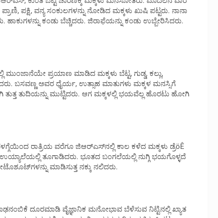
ಆರ್‌ಎಸ್, ಕುಂತಿ ಬೆಟ್ಟ ಚಾರಣಕ್ಕೆ ಮಕ್ಕಳು ಮನಸೋತರು. ಮೊದಲನೆ ವಾರ
್ರಾಣಿ, ಪಕ್ಷಿ, ವನ್ಯ ಸಂಕುಲಗಳನ್ನು ನೋಡಿದ ಮಕ್ಕಳು ಖುಷಿ ಪಟ್ಟರು. ನಾನಾ
. ಹಾಕುಗಳನ್ನು ಕಂಡು ಬೆಚ್ಚಿದರು. ಜಿರಾಫೆಯನ್ನು ಕಂಡು ಉಬ್ಬೇರಿಸಿದರು.
್ಲಿ ಮುಂಜಾನೆಯೇ ಪ್ರಯಾಣ ಮಾಡಿದ ಮಕ್ಕಳು ಬೆಟ್ಟ, ಗುಡ್ಡ, ಕಲ್ಲು,
ದರು. ಬಸವಣ್ಣ ಅವರ ಧೈರ್ಯ, ಉತ್ಸಾಹ ಮಾತುಗಳು ಮಕ್ಕಳ ಮನಸ್ಸಿಗೆ
ತುತ್ತ ತುದಿಯನ್ನು ಮುಟ್ಟಿದರು. ಆಗ ಮಕ್ಕಳಲ್ಲಿ ಭಯವೆಲ್ಲ ಹೊರಟು ಹೋಗಿ
್ಗೆಯಿಂದ ರಾತ್ರಿಯ ವರೆಗೂ ಜಿಆರ್‌ಎಸ್‌ನಲ್ಲಿ ಕಾಲ ಕಳೆದ ಮಕ್ಕಳು ಡ್ರೆöÊ
ರು. ಉಯ್ಯಾಲೆಯಲ್ಲಿ ತೂಗಾಡಿದರು. ಭೂತದ ಬಂಗಲೆಯಲ್ಲಿ ನುಗ್ಗಿ ಭಯಗೊಳ್ಳದೆ
ೊಶೂಟ್‌ಗಳನ್ನು ಮಾಡಿಸುತ್ತ ನಕ್ಕು ನಲಿದರು.
ಮೂಢನಂಬಿಕೆ ದೂರಮಾಡಿ ವೈಜ್ಞಾನಿಕ ಮನೋಭಾವ ಬೆಳೆಸುವ ನಿಟ್ಟಿನಲ್ಲಿ ಖ್ಯಾತ