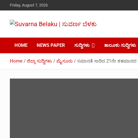
Skip
Friday, August 7, 2026
to
content
Your Voice, Your News, Your Community.
Suvarna Belaku |
HOME
NEWS PAPER
ಸುದ್ದಿಗಳು
ತಾಲೂಕು ಸುದ್ದಿಗಳು
ಸುವರ್ಣ ಬೆಳಕು
Home
ಜಿಲ್ಲಾ ಸುದ್ದಿಗಳು
ಮೈಸೂರು
ಸಮಾನತೆ ಸಾರಿದ 21ನೇ ಶತಮಾನದ 