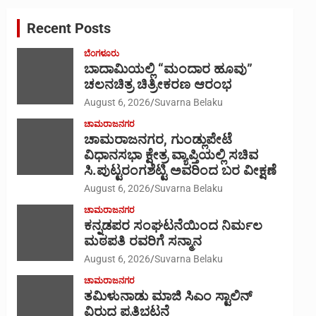
c
Recent Posts
h
ಬೆಂಗಳೂರು
ಬಾದಾಮಿಯಲ್ಲಿ “ಮಂದಾರ ಹೂವು”
ಚಲನಚಿತ್ರ ಚಿತ್ರೀಕರಣ ಆರಂಭ
August 6, 2026
Suvarna Belaku
ಚಾಮರಾಜನಗರ
ಚಾಮರಾಜನಗರ, ಗುಂಡ್ಲುಪೇಟೆ
ವಿಧಾನಸಭಾ ಕ್ಷೇತ್ರ ವ್ಯಾಪ್ತಿಯಲ್ಲಿ ಸಚಿವ
ಸಿ.ಪುಟ್ಟರಂಗಶೆಟ್ಟಿ ಅವರಿಂದ ಬರ ವೀಕ್ಷಣೆ
August 6, 2026
Suvarna Belaku
ಚಾಮರಾಜನಗರ
ಕನ್ನಡಪರ ಸಂಘಟನೆಯಿಂದ ನಿರ್ಮಲ
ಮಠಪತಿ ರವರಿಗೆ ಸನ್ಮಾನ
August 6, 2026
Suvarna Belaku
ಚಾಮರಾಜನಗರ
ತಮಿಳುನಾಡು ಮಾಜಿ ಸಿಎಂ ಸ್ಟಾಲಿನ್
ವಿರುದ್ದ ಪ್ರತಿಭಟನೆ