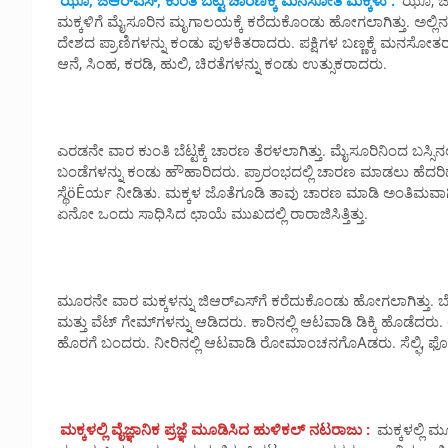
ಝೂ, ಜಿಆರ್‌ಎಸ್, ಕುಂತಿ ಬೆಟ್ಟ ಚಾರಣಕ್ಕೆ ಮನಸೋತ ಮಕ್ಕಳು :
ಝೂ, ಜಿ
ಮಕ್ಕಳಿಗೆ ಮೈಸೂರಿನ ಮೃಗಾಲಯಕ್ಕೆ ಕರೆದುಕೊಂಡು ಹೋಗಲಾಗಿತ್ತು. ಅಲ್ಲಿನ ಪ
ದೇಶದ ಪ್ರಾಣಿಗಳನ್ನು ಕಂಡು ಪುಳಕಿತರಾದರು. ಪಕ್ಷಿಗಳ ಬಣ್ಣಕ್ಕೆ ಮನಸೋತರು
ಆನೆ, ಸಿಂಹ, ಕರಡಿ, ಹುಲಿ, ಚಿರತೆಗಳನ್ನು ಕಂಡು ಉತ್ಸುಕರಾದರು.
ಎರಡನೇ ವಾರ ಕುಂತಿ ಬೆಟ್ಟಕ್ಕೆ ಚಾರಣ ತೆರಳಲಾಗಿತ್ತು. ಮೈಸೂರಿನಿಂದ ಬಸ್ಸಿನಲ
ಬಂಡೆಗಳನ್ನು ಕಂಡು ಹೌಹಾರಿದರು. ಪ್ರಾರಂಭದಲ್ಲಿ ಚಾರಣ ಮಾಡಲು ಹೆದರಿ
ಸ್ಥೆöÊರ್ಯ ನೀಡಿತು. ಮಕ್ಕಳ ಜೊತೆಗೂಡಿ ತಾವು ಚಾರಣ ಮಾಡಿ ಅಂತಿಮವಾಗಿ 
ಏನೋ ಒಂದು ಸಾಧಿಸಿದ ಛಾಯೆ ಮುಖದಲ್ಲಿ ರಾರಾಜಿಸಿತ್ತಿತ್ತು.
ಮೂರನೇ ವಾರ ಮಕ್ಕಳನ್ನು ಜಿಆರ್‌ಎಸ್‌ಗೆ ಕರೆದುಕೊಂಡು ಹೋಗಲಾಗಿತ್ತು. ಬೆಳಗ
ಮತ್ತು ವೆಟ್ ಗೇಮ್‌ಗಳನ್ನು ಆಡಿದರು. ಕಾರಿನಲ್ಲಿ ಆಟವಾಡಿ ಡಿಕ್ಕಿ ಹೊಡೆದ
ಹೊರಗೆ ಬಂದರು. ನೀರಿನಲ್ಲಿ ಆಟವಾಡಿ ರೋಮಾಂಚನಗೊAಡರು. ಸೆಲ್ಫಿ, ಫೋಟ
ಮಕ್ಕಳಲ್ಲಿ ವೈಜ್ಞಾನಿಕ ಪ್ರಜ್ಞೆ ಮೂಡಿಸಿದ ಹುಳಿಕಲ್ ನಟರಾಜು :
ಮಕ್ಕಳಲ್ಲಿ 