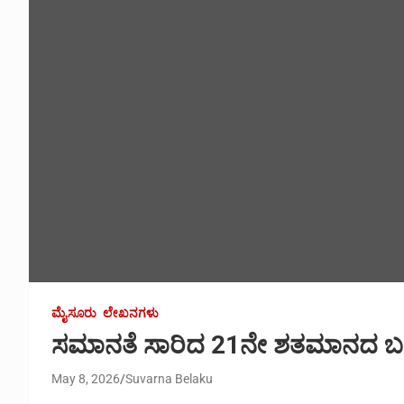
ಮೈಸೂರು
ಲೇಖನಗಳು
ಸಮಾನತೆ ಸಾರಿದ 21ನೇ ಶತಮಾನದ ಬ
May 8, 2026
Suvarna Belaku