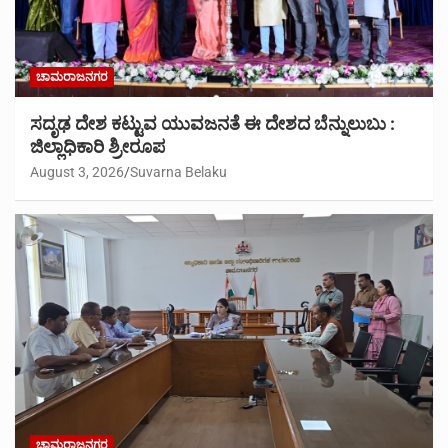
ಚಾಮರಾಜನಗರ
ಸದೃಢ ದೇಶ ಕಟ್ಟುವ ಯುವಜನತೆ ಈ ದೇಶದ ಬೆನ್ನುಲುಬು :
ಜಿಲ್ಲಾಧಿಕಾರಿ ಶ್ರೀರೂಪ
August 3, 2026
Suvarna Belaku
ಚಾಮರಾಜನಗರ