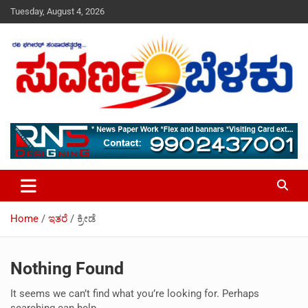
Skip
Tuesday, August 4, 2026
to
content
Your Voice, Your News, Your Community.
Suvarna Belaku | ಸುವರ್ಣ ಬೆಳಕು
Home
ಇತರೆ
ಕ್ರೀಡೆ
Nothing Found
It seems we can’t find what you’re looking for. Perhaps
searching can help.