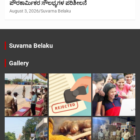
ಪೌರಕಾರ್ಮಿಕರ ಸೌಲಭ್ಯಗಳ ಪರಿಶೀಲನೆ
August 3, 2026
Suvarna Belaku
Suvarna Belaku
Gallery