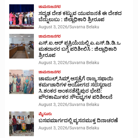
ಚಾಮರಾಜನಗರ
ಸದೃಢ ದೇಶ ಕಟ್ಟುವ ಯುವಜನತೆ ಈ ದೇಶದ
ಬೆನ್ನುಲುಬು : ಜಿಲ್ಲಾಧಿಕಾರಿ ಶ್ರೀರೂಪ
August 3, 2026
Suvarna Belaku
ಚಾಮರಾಜನಗರ
ಎಸ್.ಐ.ಆರ್ ಪ್ರಕ್ರಿಯೆಯಲ್ಲಿ ಎ.ಎಸ್.ಡಿ.ಡಿ.ಒ
ಮತದಾರರ ಬಗ್ಗೆ ಪರಿಶೀಲಿಸಿ : ಜಿಲ್ಲಾಧಿಕಾರಿ
ಶ್ರೀರೂಪ
August 3, 2026
Suvarna Belaku
ಚಾಮರಾಜನಗರ
ಚಾಮುಲ್,ಸಿಮ್ಸ್ ಆಸ್ಪತ್ರೆಗೆ ರಾಜ್ಯ ಸಫಾಯಿ
ಕರ್ಮಚಾರಿಗಳ ಆಯೋಗದ ಸದಸ್ಯರಾದ
ಸಿ.ಶಂಕರ ಅಂಕನಶೆಟ್ಟಿಪುರ ಭೇಟಿ:
ಪೌರಕಾರ್ಮಿಕರ ಸೌಲಭ್ಯಗಳ ಪರಿಶೀಲನೆ
August 3, 2026
Suvarna Belaku
ಮೈಸೂರು
ಬಸವಮಾರ್ಗದಲ್ಲಿ ವ್ಯಸನಮುಕ್ತ ದಿನಾಚರಣೆ
August 3, 2026
Suvarna Belaku