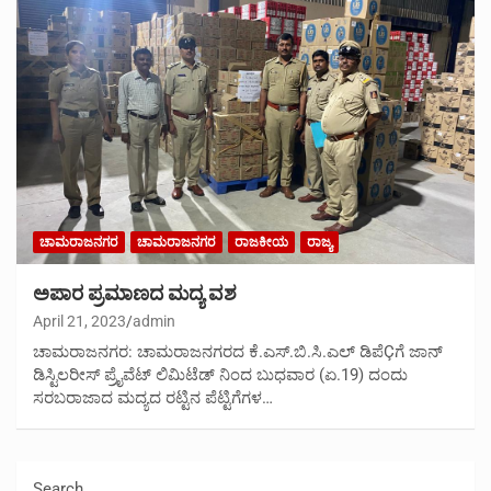
ಚಾಮರಾಜನಗರ
ಚಾಮರಾಜನಗರ
ರಾಜಕೀಯ
ರಾಜ್ಯ
ಅಪಾರ ಪ್ರಮಾಣದ ಮದ್ಯ ವಶ
April 21, 2023
admin
ಚಾಮರಾಜನಗರ: ಚಾಮರಾಜನಗರದ ಕೆ.ಎಸ್.ಬಿ.ಸಿ.ಎಲ್ ಡಿಪೆÇಗೆ ಜಾನ್
ಡಿಸ್ಟಿಲರೀಸ್ ಪ್ರೈವೆಟ್ ಲಿಮಿಟೆಡ್ ನಿಂದ ಬುಧವಾರ (ಏ.19) ದಂದು
ಸರಬರಾಜಾದ ಮದ್ಯದ ರಟ್ಟಿನ ಪೆಟ್ಟಿಗೆಗಳ…
Search