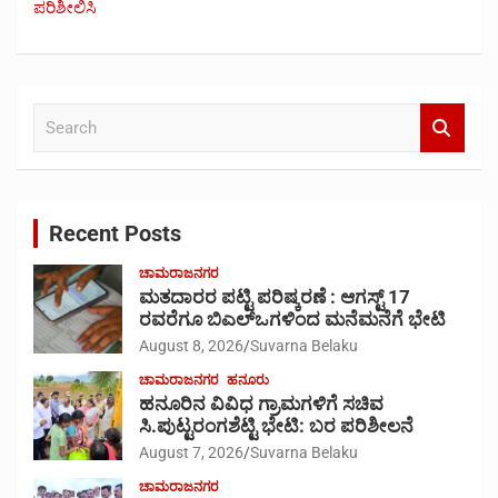
ಪರಿಶೀಲಿಸಿ
S
e
a
r
c
Recent Posts
h
ಚಾಮರಾಜನಗರ
ಮತದಾರರ ಪಟ್ಟಿ ಪರಿಷ್ಕರಣೆ : ಆಗಸ್ಟ್ 17
ರವರೆಗೂ ಬಿಎಲ್‍ಒಗಳಿಂದ ಮನೆಮನೆಗೆ ಭೇಟಿ
August 8, 2026
Suvarna Belaku
ಚಾಮರಾಜನಗರ
ಹನೂರು
ಹನೂರಿನ ವಿವಿಧ ಗ್ರಾಮಗಳಿಗೆ ಸಚಿವ
ಸಿ.ಪುಟ್ಟರಂಗಶೆಟ್ಟಿ ಭೇಟಿ: ಬರ ಪರಿಶೀಲನೆ
August 7, 2026
Suvarna Belaku
ಚಾಮರಾಜನಗರ