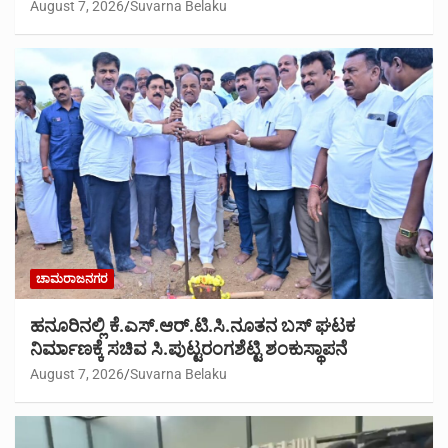
August 7, 2026
Suvarna Belaku
ಚಾಮರಾಜನಗರ
ಹನೂರಿನಲ್ಲಿ ಕೆ.ಎಸ್.ಆರ್.ಟಿ.ಸಿ.ನೂತನ ಬಸ್ ಘಟಕ
ನಿರ್ಮಾಣಕ್ಕೆ ಸಚಿವ ಸಿ.ಪುಟ್ಟರಂಗಶೆಟ್ಟಿ ಶಂಕುಸ್ಥಾಪನೆ
August 7, 2026
Suvarna Belaku