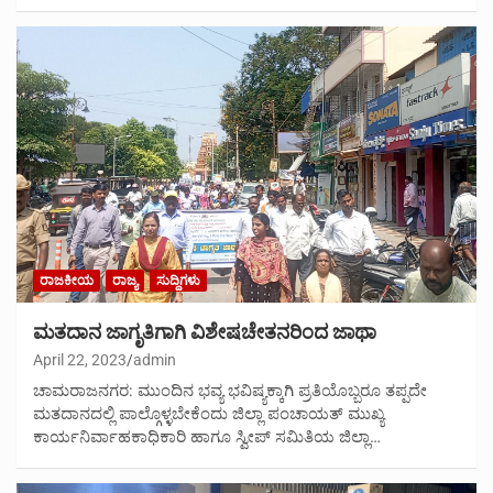
ರಾಜಕೀಯ
ರಾಜ್ಯ
ಸುದ್ದಿಗಳು
ಮತದಾನ ಜಾಗೃತಿಗಾಗಿ ವಿಶೇಷಚೇತನರಿಂದ ಜಾಥಾ
April 22, 2023
admin
ಚಾಮರಾಜನಗರ: ಮುಂದಿನ ಭವ್ಯ ಭವಿಷ್ಯಕ್ಕಾಗಿ ಪ್ರತಿಯೊಬ್ಬರೂ ತಪ್ಪದೇ
ಮತದಾನದಲ್ಲಿ ಪಾಲ್ಗೊಳ್ಳಬೇಕೆಂದು ಜಿಲ್ಲಾ ಪಂಚಾಯತ್ ಮುಖ್ಯ
ಕಾರ್ಯನಿರ್ವಾಹಕಾಧಿಕಾರಿ ಹಾಗೂ ಸ್ವೀಪ್ ಸಮಿತಿಯ ಜಿಲ್ಲಾ…