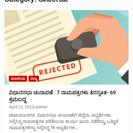
ರಾಜಕೀಯ
ರಾಜ್ಯ
ವಿಧಾನಸಭಾ ಚುನಾವಣೆ : 7 ನಾಮಪತ್ರಗಳು ತಿರಸ್ಕøತ- 69
ಕ್ರಮಬದ್ದ
April 22, 2023
admin
ಚಾಮರಾಜನಗರ: ವಿಧಾನಸಭಾ ಚುನಾವಣೆಗೆ ಜಿಲ್ಲೆಯ ಅಭ್ಯರ್ಥಿಗಳು
ಸಲ್ಲಿಸಿದ್ದ ನಾಮಪತ್ರಗಳ ಪರಿಶೀಲನಾ ಕಾರ್ಯ ಇಂದು ನಡೆದಿದ್ದು, ಒಟ್ಟಾರೆ
ನಾಮಪತ್ರಗಳನ್ನು ಸಲ್ಲಿಸಿದ್ದ 76 ಅಭ್ಯರ್ಥಿಗಳ…