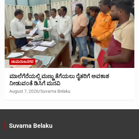
ಚಾಮರಾಜನಗರ
ಮಾಲೆಗೆರೆಯಲ್ಲಿ ಮಣ್ಣು ತೆಗೆಯಲು ರೈತರಿಗೆ ಅವಕಾಶ
ನೀಡುವಂತೆ ಡಿಸಿಗೆ ಮನವಿ
August 7, 2026
Suvarna Belaku
Suvarna Belaku