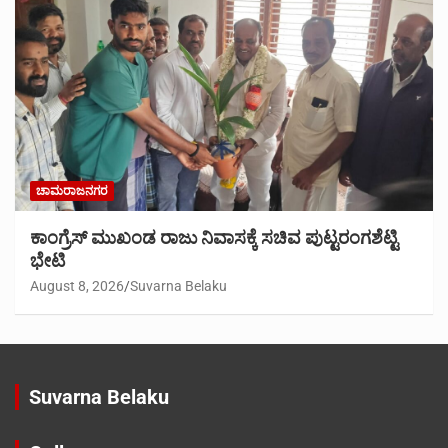
ಚಾಮರಾಜನಗರ
ಕಾಂಗ್ರೆಸ್ ಮುಖಂಡ ರಾಜು ನಿವಾಸಕ್ಕೆ ಸಚಿವ ಪುಟ್ಟರಂಗಶೆಟ್ಟಿ
ಭೇಟಿ
August 8, 2026
Suvarna Belaku
Suvarna Belaku