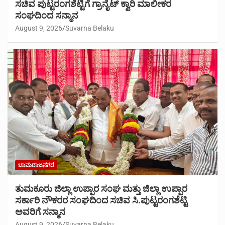
ಸಚಿವ ಪುಟ್ಟರಂಗಶೆಟ್ಟಿಗೆ ಗ್ರಾನೈಟ್ ಕ್ವಾರಿ ಮಾಲೀಕರ
ಸಂಘದಿಂದ ಸನ್ಮಾನ
August 9, 2026
Suvarna Belaku
ಚಾಮರಾಜನಗರ
ತುಮಕೂರು ಜಿಲ್ಲಾ ಉಪ್ಪಾರ ಸಂಘ ಮತ್ತು ಜಿಲ್ಲಾ ಉಪ್ಪಾರ
ಸರ್ಕಾರಿ ನೌಕರರ ಸಂಘದಿಂದ ಸಚಿವ ಸಿ.ಪುಟ್ಟರಂಗಶೆಟ್ಟಿ
ಅವರಿಗೆ ಸನ್ಮಾನ
August 9, 2026
Suvarna Belaku