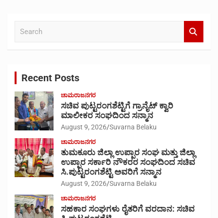
S
e
a
r
c
Recent Posts
h
ಚಾಮರಾಜನಗರ
ಸಚಿವ ಪುಟ್ಟರಂಗಶೆಟ್ಟಿಗೆ ಗ್ರಾನೈಟ್ ಕ್ವಾರಿ
ಮಾಲೀಕರ ಸಂಘದಿಂದ ಸನ್ಮಾನ
August 9, 2026
Suvarna Belaku
ಚಾಮರಾಜನಗರ
ತುಮಕೂರು ಜಿಲ್ಲಾ ಉಪ್ಪಾರ ಸಂಘ ಮತ್ತು ಜಿಲ್ಲಾ
ಉಪ್ಪಾರ ಸರ್ಕಾರಿ ನೌಕರರ ಸಂಘದಿಂದ ಸಚಿವ
ಸಿ.ಪುಟ್ಟರಂಗಶೆಟ್ಟಿ ಅವರಿಗೆ ಸನ್ಮಾನ
August 9, 2026
Suvarna Belaku
ಚಾಮರಾಜನಗರ
ಸಹಕಾರ ಸಂಘಗಳು ರೈತರಿಗೆ ವರದಾನ: ಸಚಿವ