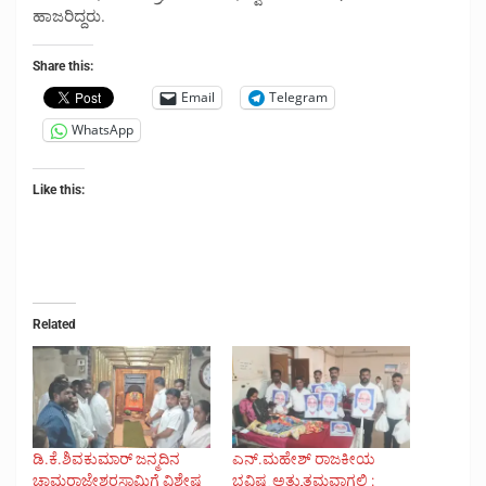
ಹಾಜರಿದ್ದರು.
Share this:
Email
Telegram
WhatsApp
Like this:
Related
ಡಿ.ಕೆ.ಶಿವಕುಮಾರ್ ಜನ್ಮದಿನ
ಎನ್.ಮಹೇಶ್ ರಾಜಕೀಯ
ಚಾಮರಾಜೇಶ್ವರಸ್ವಾಮಿಗೆ ವಿಶೇಷ
ಭವಿಷ್ಯ ಅತ್ಯುತ್ತಮವಾಗಲಿ :