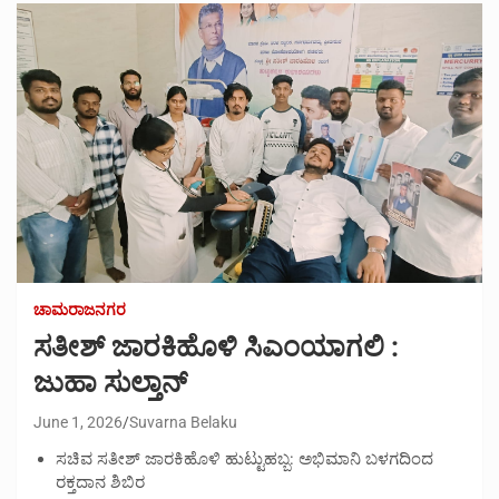
ಚಾಮರಾಜನಗರ
ಸತೀಶ್ ಜಾರಕಿಹೊಳಿ ಸಿಎಂಯಾಗಲಿ :
ಜುಹಾ ಸುಲ್ತಾನ್
June 1, 2026
Suvarna Belaku
ಸಚಿವ ಸತೀಶ್ ಜಾರಕಿಹೊಳಿ ಹುಟ್ಟುಹಬ್ಬ: ಅಭಿಮಾನಿ ಬಳಗದಿಂದ
ರಕ್ತದಾನ ಶಿಬಿರ