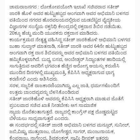
ಚಾಮರಾಜನಗರ : ಲೋಕೋಪಯೋಗಿ ಇಲಾಖೆ ಸಚಿವರಾದ ಸತೀಶ್
ಜಾರಕಿ ಹೊಳಿ ಅವರ ಹುಟ್ಟುಹಬ್ಬದ ಅಂಗವಾಗಿ ಅವರ ಅಭಿಮಾನಿ ಬಳಗದ
ವತಿಯಿಂದ ನಗರದ ಹೊರವಲಯದಲ್ಲಿರುವ ಯಡಬೆಟ್ಟದ ವೈದ್ಯಕೀಯ
ವಿಜ್ಞಾನಗಳ ಸಂಸ್ಥೆಯ ರಕ್ತನಿಧಿ ಕೇಂದ್ರದಲ್ಲಿ ರಕ್ತದಾನ ಶಿಬಿರ ನಡೆಯಿತು.
20ಕ್ಕೂ ಹೆಚ್ಚು ಮಂದಿ ಯುವಕರು ರಕ್ತದಾನ ಮಾಡಿದರು.
ಕಾರ್ಯಕ್ರಮದ ನೇತೃತ್ವ ವಹಿಸಿದ್ದ ಸತೀಶ್‌ ಜಾರಕಿಹೊಳಿ ಅಭಿಮಾನಿ ಬಳಗದ
ಜುಹಾ ಸುಲ್ತಾನ್ ಮಾತನಾಡಿ, ಸತೀಶ್ ಜಾರಕಿ ಅವರ 64ನೇ ಹುಟ್ಟುಹಬ್ಬದ
ಅಂಗವಾಗಿ ರಕ್ತ ದಾನ ಶಿಬಿರವನ್ನು ಅವರ ಅಭಿಮಾನಿ ಬಳಗದ ವತಿಯಿಂದ
ಹಮ್ಮಿಕೊಳ್ಳಲಾಗಿದೆ. ಬುದ್ಧ, ಬಸವ, ಅಂಬೇಡ್ಕ‌ರ್ ಸಿದ್ಧಾಂತಗಳ ಹಾದಿಯಲ್ಲಿ
ಸಾಗುತ್ತಿರುವ ಅವರಿಗೆ ಭಗವಂತ ಹೆಚ್ಚಿನ ಆರೋಗ್ಯ ಆಯಸ್ಸು ಕರುಣಿಸಿ
ಮುಂದಿನ ದಿನಗಳಲ್ಲಿ ಮುಖ್ಯಮಂತ್ರಿ, ಕೆಪಿಸಿಸಿ ಅಧ್ಯಕ್ಷರಾಗುವ ಭಾಗ್ಯ
ಕರಣಿಸಲಿ ಎಂದು ಆಶಿಸಿದರು.
ಸರಳ, ಸಜ್ಜನಿಕೆ ರಾಜಕಾರಣಿಯಾಗಿದ್ದು, ಎಲ್ಲ ಜಾತಿ, ಧರ್ಮಗಳೊಂದಿಗೆ
ಉತ್ತಮ ಬಾಂದವ್ಯವನ್ನು ಬೆಳಸಿಕೊಂಡಿರುವ
ಸತೀಶ್ ಜಾರಕಿಹೊಳಿ ಅವರನ್ನು ಕೆಪಿಸಿಸಿ ಅಧ್ಯಕ್ಷರಾಗಿ ಮಾಡುವ ಜೊತೆಗೆ
ಪ್ರಬಲವಾದ ಸಚಿವ ಖಾತೆ ನೀಡಬೇಕು ಆಗ ಸಾಮಾಜಿಕ‌
ನ್ಯಾಯ ದೊರೆತಂತಾಗುತ್ತದೆ. ರಾಜ್ಯದಲ್ಲಿ ಕಾಂಗ್ರೆಸ್ ಪಕ್ಷ ದೊಡ್ಡಮಟ್ಟದ
ಬೆಳೆಯಲು ಸಾಧ್ಯವಾಗುತ್ತದೆ ಎಂದರು.
ಈ ಸಂದರ್ಭದಲ್ಲಿ ಸತೀಶ್ ಜಾರಕಿ ಅಭಿಮಾನಿ ಬಳಗದ ಮನ್ಸೂರ್, ಸುನೀಲ್,
ಜಬಿ,ವಿಷ್ಣು, ಮುತ್ತುರಾಜು, ಯೋಗೇಶ್ವರ, ಸಾಗರ್, ಮಂಜುನಾಯಕ,
ಕೆಂಪರಾಜು, ನಾಗೇಂದ್ರ, ಶಿವಶಂಕ‌ರ್, ಸ್ವಾಮಿ ದೀಪಕ್ ಇತರರು