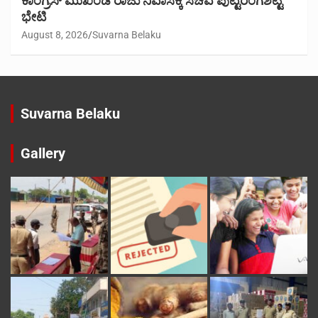
ಕಾಂಗ್ರೆಸ್ ಮುಖಂಡ ರಾಜು ನಿವಾಸಕ್ಕೆ ಸಚಿವ ಪುಟ್ಟರಂಗಶೆಟ್ಟಿ
ಭೇಟಿ
August 8, 2026
Suvarna Belaku
Suvarna Belaku
Gallery