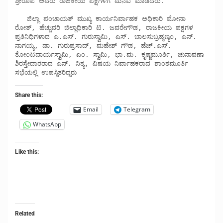
ಶ್ರೀರೂಪ ಅವರು ರಾಜಕೀಯ ಪಕ್ಷಗಳಿಗೆ ಮನವಿ ಮಾಡಿದರು. 

   ಜಿಲ್ಲಾ ಪಂಚಾಯತ್ ಮುಖ್ಯ ಕಾರ್ಯನಿರ್ವಾಹಕ ಅಧಿಕಾರಿ ಮೋನಾ 
ರೋತ್, ಹೆಚ್ಚುವರಿ ಜಿಲ್ಲಾಧಿಕಾರಿ ಟಿ. ಜವರೇಗೌಡ, ರಾಜಕೀಯ ಪಕ್ಷಗಳ 
ಪ್ರತಿನಿಧಿಗಳಾದ ಎ.ಎಸ್. ಗುರುಸ್ವಾಮಿ, ಎಸ್. ಬಾಲಸುಬ್ರಹ್ಮಣ್ಯಂ, ಎನ್. 
ನಾಗಯ್ಯ, ಡಾ. ಗುರುಪ್ರಸಾದ್, ಮಹೇಶ್ ಗೌಡ, ಹೆಚ್.ಎಸ್. 
ತೋಂಟದಾರ್ಯಸ್ವಾಮಿ, ಎಂ. ಸ್ವಾಮಿ, ಭಾ.ಮ. ಕೃಷ್ಣಮೂರ್ತಿ, ಚುನಾವಣಾ 
ಶಿರಸ್ತೇದಾರರಾದ ಎನ್. ನಿತ್ಯ, ವಿಷಯ ನಿರ್ವಾಹಕರಾದ ಶಾಂತಮೂರ್ತಿ 
ಸಭೆಯಲ್ಲಿ ಉಪಸ್ಥಿತರಿದ್ದರು
Share this:
Email
Telegram
WhatsApp
Like this:
Related