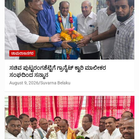
ಚಾಮರಾಜನಗರ
ಸಚಿವ ಪುಟ್ಟರಂಗಶೆಟ್ಟಿಗೆ ಗ್ರಾನೈಟ್ ಕ್ವಾರಿ ಮಾಲೀಕರ
ಸಂಘದಿಂದ ಸನ್ಮಾನ
August 9, 2026
Suvarna Belaku