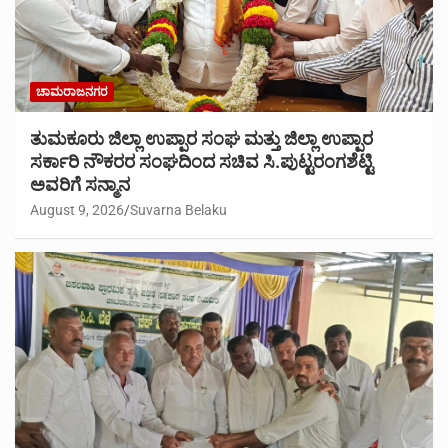
ಚಾಮರಾಜನಗರ
ತುಮಕೂರು ಜಿಲ್ಲಾ ಉಪ್ಪಾರ ಸಂಘ ಮತ್ತು ಜಿಲ್ಲಾ ಉಪ್ಪಾರ
ಸರ್ಕಾರಿ ನೌಕರರ ಸಂಘದಿಂದ ಸಚಿವ ಸಿ.ಪುಟ್ಟರಂಗಶೆಟ್ಟಿ
ಅವರಿಗೆ ಸನ್ಮಾನ
August 9, 2026
Suvarna Belaku