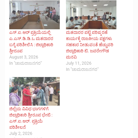
ಎಸ್.ಐ.ಆರ್ ಪ್ರಕ್ರಿಯೆಯಲ್ಲಿ
ಮತದಾರರ ಪಟ್ಟಿ ಪರಿಷ್ಕರಣೆ
ಎ.ಎಸ್.ಡಿ.ಡಿ.ಒ ಮತದಾರರ
ಕಾರ್ಯಕ್ಕೆ ರಾಜಕೀಯ ಪಕ್ಷಗಳು
ಬಗ್ಗೆ ಪರಿಶೀಲಿಸಿ : ಜಿಲ್ಲಾಧಿಕಾರಿ
ಸಹಕಾರ ನೀಡುವಂತೆ ಹೆಚ್ಚುವರಿ
ಶ್ರೀರೂಪ
ಜಿಲ್ಲಾಧಿಕಾರಿ ಟಿ. ಜವರೇಗೌಡ
August 3, 2026
ಮನವಿ
In "ಚಾಮರಾಜನಗರ"
July 11, 2026
In "ಚಾಮರಾಜನಗರ"
ಜಿಲ್ಲೆಯ ವಿವಿಧ ಭಾಗಗಳಿಗೆ
ಜಿಲ್ಲಾಧಿಕಾರಿ ಶ್ರೀರೂಪ ಭೇಟಿ :
ಎಸ್.ಐ.ಆರ್. ಪ್ರಕ್ರಿಯೆ
ಪರಿಶೀಲನೆ
July 2, 2026