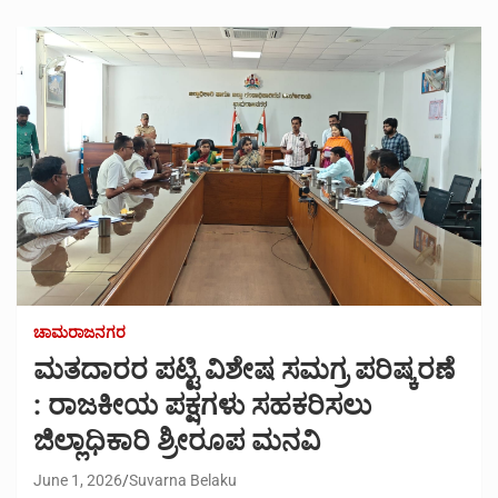
ಚಾಮರಾಜನಗರ
ಮತದಾರರ ಪಟ್ಟಿ ವಿಶೇಷ ಸಮಗ್ರ ಪರಿಷ್ಕರಣೆ
: ರಾಜಕೀಯ ಪಕ್ಷಗಳು ಸಹಕರಿಸಲು
ಜಿಲ್ಲಾಧಿಕಾರಿ ಶ್ರೀರೂಪ ಮನವಿ
June 1, 2026
Suvarna Belaku