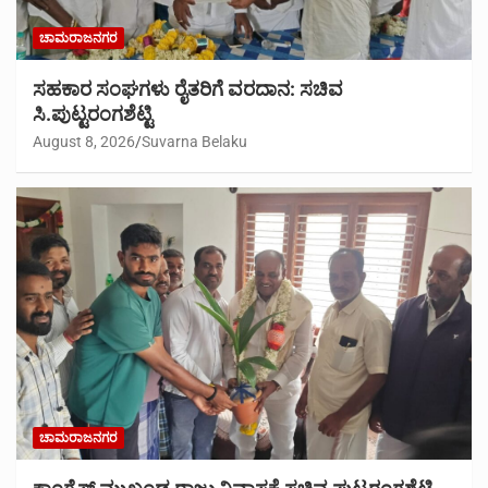
ಚಾಮರಾಜನಗರ
ಸಹಕಾರ ಸಂಘಗಳು ರೈತರಿಗೆ ವರದಾನ: ಸಚಿವ
ಸಿ.ಪುಟ್ಟರಂಗಶೆಟ್ಟಿ
August 8, 2026
Suvarna Belaku
ಚಾಮರಾಜನಗರ