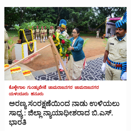
ಕೊಳ್ಳೇಗಾಲ
ಗುಂಡ್ಲುಪೇಟೆ
ಚಾಮರಾಜನಗರ
ಚಾಮರಾಜನಗರ
ಯಳಂದೂರು
ಹನೂರು
ಅರಣ್ಯ ಸಂರಕ್ಷಣೆಯಿಂದ ನಾಡು ಉಳಿಯಲು
ಸಾಧ್ಯ : ಜಿಲ್ಲಾ ನ್ಯಾಯಾಧೀಶರಾದ ಬಿ.ಎಸ್.
ಭಾರತಿ