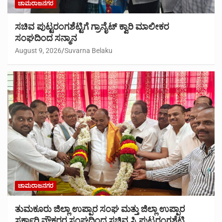
ಚಾಮರಾಜನಗರ
ಸಚಿವ ಪುಟ್ಟರಂಗಶೆಟ್ಟಿಗೆ ಗ್ರಾನೈಟ್ ಕ್ವಾರಿ ಮಾಲೀಕರ
ಸಂಘದಿಂದ ಸನ್ಮಾನ
August 9, 2026
Suvarna Belaku
ಚಾಮರಾಜನಗರ
ತುಮಕೂರು ಜಿಲ್ಲಾ ಉಪ್ಪಾರ ಸಂಘ ಮತ್ತು ಜಿಲ್ಲಾ ಉಪ್ಪಾರ
ಸರ್ಕಾರಿ ನೌಕರರ ಸಂಘದಿಂದ ಸಚಿವ ಸಿ.ಪುಟ್ಟರಂಗಶೆಟ್ಟಿ