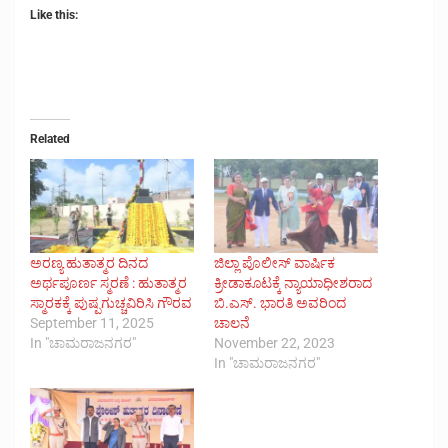
Like this:
Related
ಅರಣ್ಯ ಹುತಾತ್ಮರ ದಿನದ
ಜಿಲ್ಲಾ ಪೊಲೀಸ್ ವಾರ್ಷಿಕ
ಅರ್ಥಪೂರ್ಣ ಸ್ಮರಣೆ : ಹುತಾತ್ಮರ
ಕ್ರೀಡಾಕೂಟಕ್ಕೆ ನ್ಯಾಯಾಧೀಶರಾದ
ಸ್ಮಾರಕಕ್ಕೆ ಪುಷ್ಪಗುಚ್ಚವಿರಿಸಿ ಗೌರವ
ಬಿ.ಎಸ್. ಭಾರತಿ ಅವರಿಂದ
September 11, 2025
ಚಾಲನೆ
In "ಚಾಮರಾಜನಗರ"
November 22, 2023
In "ಚಾಮರಾಜನಗರ"