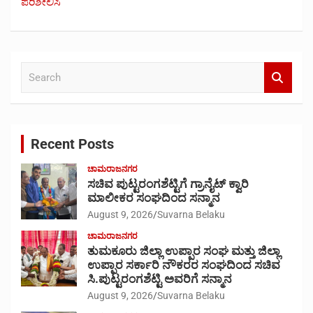
ಪರಿಶೀಲಿಸಿ
S
e
a
r
c
Recent Posts
h
ಚಾಮರಾಜನಗರ
ಸಚಿವ ಪುಟ್ಟರಂಗಶೆಟ್ಟಿಗೆ ಗ್ರಾನೈಟ್ ಕ್ವಾರಿ
ಮಾಲೀಕರ ಸಂಘದಿಂದ ಸನ್ಮಾನ
August 9, 2026
Suvarna Belaku
ಚಾಮರಾಜನಗರ
ತುಮಕೂರು ಜಿಲ್ಲಾ ಉಪ್ಪಾರ ಸಂಘ ಮತ್ತು ಜಿಲ್ಲಾ
ಉಪ್ಪಾರ ಸರ್ಕಾರಿ ನೌಕರರ ಸಂಘದಿಂದ ಸಚಿವ
ಸಿ.ಪುಟ್ಟರಂಗಶೆಟ್ಟಿ ಅವರಿಗೆ ಸನ್ಮಾನ
August 9, 2026
Suvarna Belaku