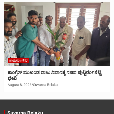
ಚಾಮರಾಜನಗರ
ಕಾಂಗ್ರೆಸ್ ಮುಖಂಡ ರಾಜು ನಿವಾಸಕ್ಕೆ ಸಚಿವ ಪುಟ್ಟರಂಗಶೆಟ್ಟಿ
ಭೇಟಿ
August 8, 2026
Suvarna Belaku
Suvarna Belaku