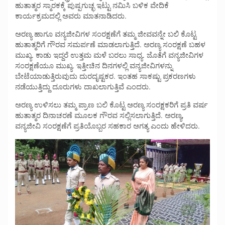
ಹುತಾತ್ಮರ ಸ್ಮಾರಕಕ್ಕೆ ಪುಷ್ಪಗುಚ್ಛ ಇಟ್ಟು ನಮಿಸಿ ಬಳಿಕ ವೇದಿಕೆ
ಕಾರ್ಯಕ್ರಮದಲ್ಲಿ ಅವರು ಮಾತನಾಡಿದರು.
ಅರಣ್ಯ ಹಾಗೂ ವನ್ಯಜೀವಿಗಳ ಸಂರಕ್ಷಣೆಗೆ ತಮ್ಮ ಜೀವವನ್ನೇ ಬಲಿ ಕೊಟ್ಟ
ಹುತಾತ್ಮರಿಗೆ ಗೌರವ ಸಮರ್ಪಣೆ ಮಾಡಲಾಗುತ್ತಿದೆ. ಅರಣ್ಯ ಸಂರಕ್ಷಣೆ ಬಹಳ
ಮುಖ್ಯ. ಕಾಡು ಇದ್ದರೆ ಉತ್ತಮ ಮಳೆ ಬರಲು ಸಾಧ್ಯ. ಜೊತೆಗೆ ವನ್ಯಜೀವಿಗಳ
ಸಂರಕ್ಷಣೆಯೂ ಮುಖ್ಯ. ಇತ್ತೀಚಿನ ದಿನಗಳಲ್ಲಿ ವನ್ಯಜೀವಿಗಳನ್ನು
ಬೇಟೆಯಾಡುತ್ತಿರುವುದು ದುರದೃಷ್ಟಕರ. ಇಂತಹ ಸಾಕಷ್ಟು ಪ್ರಕರಣಗಳು
ನಡೆಯುತ್ತಿದ್ದು ದೂರುಗಳು ದಾಖಲಾಗುತ್ತಿವೆ ಎಂದರು.
ಅರಣ್ಯ ಉಳಿಸಲು ತಮ್ಮ ಪ್ರಾಣ ಬಲಿ ಕೊಟ್ಟ ಅರಣ್ಯ ಸಂರಕ್ಷಕರಿಗೆ ಪ್ರತಿ ವರ್ಷ
ಹುತಾತ್ಮರ ದಿನಾಚರಣೆ ಮೂಲಕ ಗೌರವ ಸಲ್ಲಿಸಲಾಗುತ್ತಿದೆ. ಅರಣ್ಯ,
ವನ್ಯಜೀವಿ ಸಂರಕ್ಷಣೆಗೆ ಪ್ರತಿಯೊಬ್ಬರ ಸಹಕಾರ ಅಗತ್ಯ ಎಂದು ಹೇಳಿದರು.