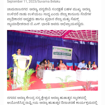
September 11, 2023
Suvarna Belaku
ಚಾಮರಾಜನಗರ: ಅರಣ್ಯ, ವನ್ಯಜೀವಿ ಸಂರಕ್ಷಣೆ ಬಹಳ ಮುಖ್ಯ. ಅರಣ್ಯ
ಉಳಿದರೆ ನಾಡು ಉಳಿಯಲು ಸಾಧ್ಯ ಎಂದು ಜಿಲ್ಲಾ ಕಾನೂನು ಸೇವೆಗಳ
ಪ್ರಾಧಿಕಾರದ ಅಧ್ಯಕ್ಷರು ಹಾಗೂ ಪ್ರಧಾನ ಜಿಲ್ಲಾ ಮತ್ತು ಸೆಷನ್ಸ್
ನ್ಯಾಯಾಧೀಶರಾದ ಬಿ.ಎಸ್. ಭಾರತಿ ಅವರು ಅಭಿಪ್ರಾಯಪಟ್ಟರು.
ನಗರದ ಅರಣ್ಯ ಕೇಂದ್ರ ಸಸ್ಯ ಕ್ಷೇತ್ರದ ಅರಣ್ಯ ಹುತಾತ್ಮರ ಸ್ಮಾರಕದಲ್ಲಿ
ಆಯೋಜಿಸಿದ್ದ ರಾಷ್ಟ್ರೀಯ ಅರಣ್ಯ ಹುತಾತ್ಮರ ದಿನಾಚರಣೆ ಕಾರ್ಯಕ್ರಮದಲ್ಲಿ