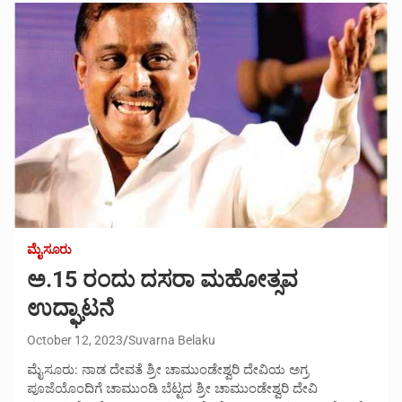
ಮೈಸೂರು
ಅ.15 ರಂದು ದಸರಾ ಮಹೋತ್ಸವ
ಉದ್ಘಾಟನೆ
October 12, 2023
Suvarna Belaku
ಮೈಸೂರು: ನಾಡ ದೇವತೆ ಶ್ರೀ ಚಾಮುಂಡೇಶ್ವರಿ ದೇವಿಯ ಅಗ್ರ
ಪೂಜೆಯೊಂದಿಗೆ ಚಾಮುಂಡಿ ಬೆಟ್ಟದ ಶ್ರೀ ಚಾಮುಂಡೇಶ್ವರಿ ದೇವಿ