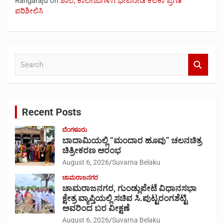
Rangaraju
on
ಶಾಲೆ, ಕಾಲೇಜುಗಳಿಗೆ ಭೇಟಿನೀಡಿ ಕಲಿಕಾ ಪ್ರಗತಿ
ಪರಿಶೀಲಿಸಿ
S
e
a
r
c
Recent Posts
h
ಬೆಂಗಳೂರು
ಬಾದಾಮಿಯಲ್ಲಿ “ಮಂದಾರ ಹೂವು” ಚಲನಚಿತ್ರ
ಚಿತ್ರೀಕರಣ ಆರಂಭ
August 6, 2026
Suvarna Belaku
ಚಾಮರಾಜನಗರ
ಚಾಮರಾಜನಗರ, ಗುಂಡ್ಲುಪೇಟೆ ವಿಧಾನಸಭಾ
ಕ್ಷೇತ್ರ ವ್ಯಾಪ್ತಿಯಲ್ಲಿ ಸಚಿವ ಸಿ.ಪುಟ್ಟರಂಗಶೆಟ್ಟಿ
ಅವರಿಂದ ಬರ ವೀಕ್ಷಣೆ
August 6, 2026
Suvarna Belaku