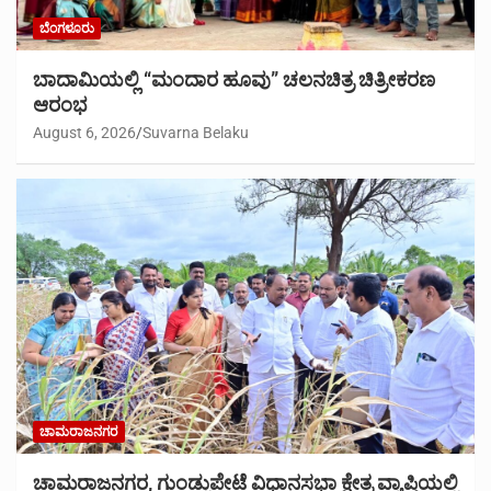
ಬೆಂಗಳೂರು
ಬಾದಾಮಿಯಲ್ಲಿ “ಮಂದಾರ ಹೂವು” ಚಲನಚಿತ್ರ ಚಿತ್ರೀಕರಣ
ಆರಂಭ
August 6, 2026
Suvarna Belaku
ಚಾಮರಾಜನಗರ
ಚಾಮರಾಜನಗರ, ಗುಂಡ್ಲುಪೇಟೆ ವಿಧಾನಸಭಾ ಕ್ಷೇತ್ರ ವ್ಯಾಪ್ತಿಯಲ್ಲಿ