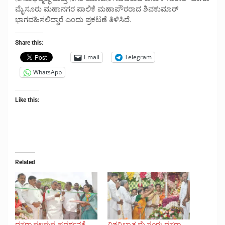
ಮೈಸೂರು ಮಹಾನಗರ ಪಾಲಿಕೆ ಮಹಾಪೌರರಾದ ಶಿವಕುಮಾರ್
ಭಾಗವಹಿಸಲಿದ್ದಾರೆ ಎಂದು ಪ್ರಕಟಣೆ ತಿಳಿಸಿದೆ.
Share this:
Email
Telegram
WhatsApp
Like this:
Related
ದಸರಾ ಫಲಪುಷ್ಪ ಪ್ರದರ್ಶನಕ್ಕೆ
ವಿಶ್ವವಿಖ್ಯಾತ ಮೈಸೂರು ದಸರಾ