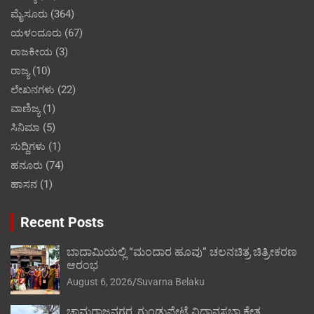
ಮೈಸೂರು
(364)
ಯಳಂದೂರು
(67)
ರಾಜಕೀಯ
(3)
ರಾಜ್ಯ
(10)
ಲೇಖನಗಳು
(22)
ವಾಣಿಜ್ಯ
(1)
ಸಿನಿಮಾ
(5)
ಸುದ್ದಿಗಳು
(1)
ಹನೂರು
(74)
ಹಾಸನ
(1)
Recent Posts
ಬಾದಾಮಿಯಲ್ಲಿ “ಮಂದಾರ ಹೂವು” ಚಲನಚಿತ್ರ ಚಿತ್ರೀಕರಣ
ಆರಂಭ
August 6, 2026
Suvarna Belaku
ಚಾಮರಾಜನಗರ, ಗುಂಡ್ಲುಪೇಟೆ ವಿಧಾನಸಭಾ ಕ್ಷೇತ್ರ