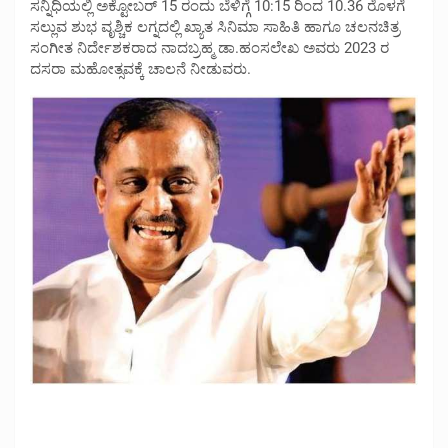
ಸನ್ನಿಧಿಯಲ್ಲಿ ಅಕ್ಟೋಬರ್ 15 ರಂದು ಬೆಳಿಗ್ಗೆ 10:15 ರಿಂದ 10.36 ರೊಳಗೆ
ಸಲ್ಲುವ ಶುಭ ವೃಶ್ಚಿಕ ಲಗ್ನದಲ್ಲಿ ಖ್ಯಾತ ಸಿನಿಮಾ ಸಾಹಿತಿ ಹಾಗೂ ಚಲನಚಿತ್ರ
ಸಂಗೀತ ನಿರ್ದೇಶಕರಾದ ನಾದಬ್ರಹ್ಮ ಡಾ.ಹಂಸಲೇಖ ಅವರು 2023 ರ
ದಸರಾ ಮಹೋತ್ಸವಕ್ಕೆ ಚಾಲನೆ ನೀಡುವರು.