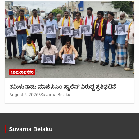
ಚಾಮರಾಜನಗರ
ತಮಿಳುನಾಡು ಮಾಜಿ ಸಿಎಂ ಸ್ಟಾಲಿನ್ ವಿರುದ್ದ ಪ್ರತಿಭಟನೆ
August 6, 2026
Suvarna Belaku
Suvarna Belaku