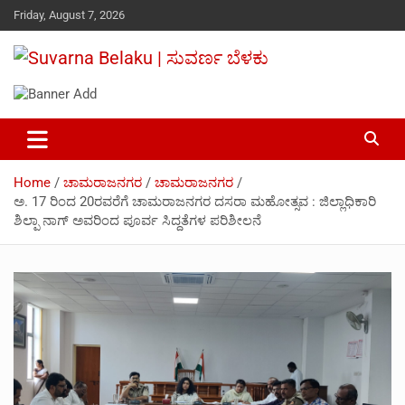
Skip
Friday, August 7, 2026
to
content
Your Voice, Your News, Your Community.
Suvarna Belaku | ಸುವರ್ಣ ಬೆಳಕು
Home
ಚಾಮರಾಜನಗರ
ಚಾಮರಾಜನಗರ
ಅ. 17 ರಿಂದ 20ರವರೆಗೆ ಚಾಮರಾಜನಗರ ದಸರಾ ಮಹೋತ್ಸವ : ಜಿಲ್ಲಾಧಿಕಾರಿ
ಶಿಲ್ಪಾ ನಾಗ್ ಅವರಿಂದ ಪೂರ್ವ ಸಿದ್ದತೆಗಳ ಪರಿಶೀಲನೆ