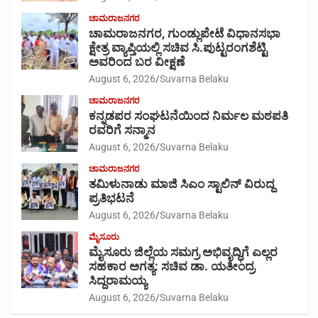
ಚಾಮರಾಜನಗರ
ಚಾಮರಾಜನಗರ, ಗುಂಡ್ಲುಪೇಟೆ ವಿಧಾನಸಭಾ
ಕ್ಷೇತ್ರ ವ್ಯಾಪ್ತಿಯಲ್ಲಿ ಸಚಿವ ಸಿ.ಪುಟ್ಟರಂಗಶೆಟ್ಟಿ
ಅವರಿಂದ ಬರ ವೀಕ್ಷಣೆ
August 6, 2026
Suvarna Belaku
ಚಾಮರಾಜನಗರ
ಕನ್ನಡಪರ ಸಂಘಟನೆಯಿಂದ ನಿರ್ಮಲ ಮಠಪತಿ
ರವರಿಗೆ ಸನ್ಮಾನ
August 6, 2026
Suvarna Belaku
ಚಾಮರಾಜನಗರ
ತಮಿಳುನಾಡು ಮಾಜಿ ಸಿಎಂ ಸ್ಟಾಲಿನ್ ವಿರುದ್ದ
ಪ್ರತಿಭಟನೆ
August 6, 2026
Suvarna Belaku
ಮೈಸೂರು
ಮೈಸೂರು ಜಿಲ್ಲೆಯ ಸಮಗ್ರ ಅಭಿವೃದ್ಧಿಗೆ ಎಲ್ಲರ
ಸಹಕಾರ ಅಗತ್ಯ: ಸಚಿವ ಡಾ. ಯತೀಂದ್ರ
ಸಿದ್ದರಾಮಯ್ಯ
August 6, 2026
Suvarna Belaku