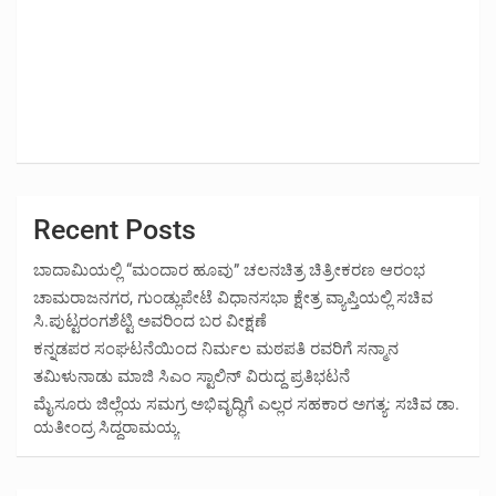
Recent Posts
ಬಾದಾಮಿಯಲ್ಲಿ “ಮಂದಾರ ಹೂವು” ಚಲನಚಿತ್ರ ಚಿತ್ರೀಕರಣ ಆರಂಭ
ಚಾಮರಾಜನಗರ, ಗುಂಡ್ಲುಪೇಟೆ ವಿಧಾನಸಭಾ ಕ್ಷೇತ್ರ ವ್ಯಾಪ್ತಿಯಲ್ಲಿ ಸಚಿವ
ಸಿ.ಪುಟ್ಟರಂಗಶೆಟ್ಟಿ ಅವರಿಂದ ಬರ ವೀಕ್ಷಣೆ
ಕನ್ನಡಪರ ಸಂಘಟನೆಯಿಂದ ನಿರ್ಮಲ ಮಠಪತಿ ರವರಿಗೆ ಸನ್ಮಾನ
ತಮಿಳುನಾಡು ಮಾಜಿ ಸಿಎಂ ಸ್ಟಾಲಿನ್ ವಿರುದ್ದ ಪ್ರತಿಭಟನೆ
ಮೈಸೂರು ಜಿಲ್ಲೆಯ ಸಮಗ್ರ ಅಭಿವೃದ್ಧಿಗೆ ಎಲ್ಲರ ಸಹಕಾರ ಅಗತ್ಯ: ಸಚಿವ ಡಾ.
ಯತೀಂದ್ರ ಸಿದ್ದರಾಮಯ್ಯ