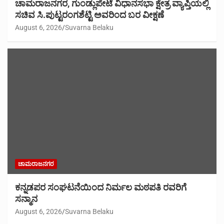
ಚಾಮರಾಜನಗರ, ಗುಂಡ್ಲುಪೇಟೆ ವಿಧಾನಸಭಾ ಕ್ಷೇತ್ರ ವ್ಯಾಪ್ತಿಯಲ್ಲಿ
ಸಚಿವ ಸಿ.ಪುಟ್ಟರಂಗಶೆಟ್ಟಿ ಅವರಿಂದ ಬರ ವೀಕ್ಷಣೆ
August 6, 2026
Suvarna Belaku
ಚಾಮರಾಜನಗರ
ಕನ್ನಡಪರ ಸಂಘಟನೆಯಿಂದ ನಿರ್ಮಲ ಮಠಪತಿ ರವರಿಗೆ
ಸನ್ಮಾನ
August 6, 2026
Suvarna Belaku