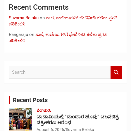
Recent Comments
Suvarna Belaku
on
ಶಾಲೆ, ಕಾಲೇಜುಗಳಿಗೆ ಭೇಟಿನೀಡಿ ಕಲಿಕಾ ಪ್ರಗತಿ
ಪರಿಶೀಲಿಸಿ
Rangaraju
on
ಶಾಲೆ, ಕಾಲೇಜುಗಳಿಗೆ ಭೇಟಿನೀಡಿ ಕಲಿಕಾ ಪ್ರಗತಿ
ಪರಿಶೀಲಿಸಿ
S
e
a
r
c
Recent Posts
h
ಬೆಂಗಳೂರು
ಬಾದಾಮಿಯಲ್ಲಿ “ಮಂದಾರ ಹೂವು” ಚಲನಚಿತ್ರ
ಚಿತ್ರೀಕರಣ ಆರಂಭ
August 6, 2026
Suvarna Belaku