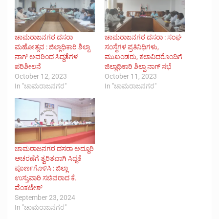
ಚಾಮರಾಜನಗರ ದಸರಾ
ಚಾಮರಾಜನಗರ ದಸರಾ : ಸಂಘ
ಮಹೋತ್ಸವ : ಜಿಲ್ಲಾಧಿಕಾರಿ ಶಿಲ್ಪಾ
ಸಂಸ್ಥೆಗಳ ಪ್ರತಿನಿಧಿಗಳು,
ನಾಗ್ ಅವರಿಂದ ಸಿದ್ದತೆಗಳ
ಮುಖಂಡರು, ಕಲಾವಿದರೊಂದಿಗೆ
ಪರಿಶೀಲನೆ
ಜಿಲ್ಲಾಧಿಕಾರಿ ಶಿಲ್ಪಾ ನಾಗ್ ಸಭೆ
October 12, 2023
October 11, 2023
In "ಚಾಮರಾಜನಗರ"
In "ಚಾಮರಾಜನಗರ"
ಚಾಮರಾಜನಗರ ದಸರಾ ಅದ್ದೂರಿ
ಆಚರಣೆಗೆ ತ್ವರಿತವಾಗಿ ಸಿದ್ದತೆ
ಪೂರ್ಣಗೊಳಿಸಿ : ಜಿಲ್ಲಾ
ಉಸ್ತುವಾರಿ ಸಚಿವರಾದ ಕೆ.
ವೆಂಕಟೇಶ್
September 23, 2024
In "ಚಾಮರಾಜನಗರ"