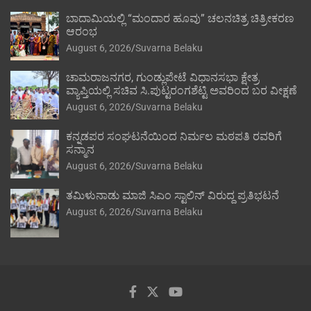
ಬಾದಾಮಿಯಲ್ಲಿ “ಮಂದಾರ ಹೂವು” ಚಲನಚಿತ್ರ ಚಿತ್ರೀಕರಣ
ಆರಂಭ
August 6, 2026
Suvarna Belaku
ಚಾಮರಾಜನಗರ, ಗುಂಡ್ಲುಪೇಟೆ ವಿಧಾನಸಭಾ ಕ್ಷೇತ್ರ
ವ್ಯಾಪ್ತಿಯಲ್ಲಿ ಸಚಿವ ಸಿ.ಪುಟ್ಟರಂಗಶೆಟ್ಟಿ ಅವರಿಂದ ಬರ ವೀಕ್ಷಣೆ
August 6, 2026
Suvarna Belaku
ಕನ್ನಡಪರ ಸಂಘಟನೆಯಿಂದ ನಿರ್ಮಲ ಮಠಪತಿ ರವರಿಗೆ
ಸನ್ಮಾನ
August 6, 2026
Suvarna Belaku
ತಮಿಳುನಾಡು ಮಾಜಿ ಸಿಎಂ ಸ್ಟಾಲಿನ್ ವಿರುದ್ದ ಪ್ರತಿಭಟನೆ
August 6, 2026
Suvarna Belaku