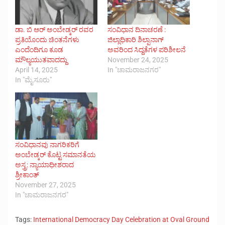
ಡಾ. ಬಿ ಆರ್ ಅಂಬೇಡ್ಕರ್ ರವರ
ಸಂವಿಧಾನ ದಿನಾಚರಣೆ :
ಪ್ರತಿಯೊಂದು ಚಿಂತನೆಗಳು
ಜಿಲ್ಲಾಧಿಕಾರಿ ಶಿಲ್ಪಾನಾಗ್
ಎಂದೆಂದಿಗೂ ಕೂಡ
ಅವರಿಂದ ಸಿದ್ದತೆಗಳ ಪರಿಶೀಲನೆ
ಮೌಲ್ಯಯುತವಾದದ್ದು
November 24, 2025
April 14, 2025
In "ಚಾಮರಾಜನಗರ"
In "ಮೈಸೂರು"
ಸಂವಿಧಾನವು ನಾಗರಿಕರಿಗೆ
ಅಂಬೇಡ್ಕರ್‌ ಕೊಟ್ಟ ಸಮಾನತೆಯ
ಅಸ್ತ್ರ: ನ್ಯಾಯಾಧೀಶರಾದ
ಶ್ರೀಕಾಂತ್‌
November 27, 2025
In "ಚಾಮರಾಜನಗರ"
Tags:
International Democracy Day Celebration at Oval Ground