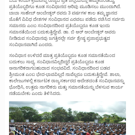
ಓದು ಕಾರ್ಯಕ್ರಮವನ್ನು ರಾಜ್ಯದ ಪ್ರತಿ ಜಿಲ್ಲೆಯಲ್ಲೂ ಹಮ್ಮಿಕೊಂಡಿದ್ದು,
ಪ್ರತಿಯೊಬ್ಬರಿಗೂ ಕೂಡ ಸಂವಿಧಾನದ ಅರಿವು ಮೂಡಿಸಲು ಮುಂದಾಗಿದೆ.
ಬಾಬಾ ಸಾಹೇಬ್ ಅಂಬೇಡ್ಕರ್ ರವರು 3 ವರ್ಷಗಳ ಕಾಲ ತಮ್ಮ ಜ್ಞಾನದ
ಜೊತೆಗೆ ವಿವಿಧ ದೇಶಗಳ ಸಂವಿಧಾನದ ಎರವಲು ಪಡೆದು ರಚಿಸಿದ ಸರ್ವರು
ಸಮಾನರು ಎಂಬ ಸಂವಿಧಾನದಿoದ ಪ್ರತಿಯೊಬ್ಬರೂ ಕೂಡ ಇಂದು
ಸಮಾನತೆಯಿಂದ ಬದುಕುತ್ತಿದ್ದೇವೆ. ಡಾ. ಬಿ ಆರ್ ಅಂಬೇಡ್ಕರ್ ಅವರು
ನೀಡಿರುವ ಸಂವಿಧಾನವು ಜಗತ್ತಿನಲ್ಲೇ ಸರ್ವ ಶ್ರೇಷ್ಠ ಪ್ರಜಾಪ್ರಭುತ್ವದ
ಸಂವಿಧಾನವಾಗಿದೆ ಎಂದರು.
ಸoವಿಧಾನ ಉಳಿದರೆ ಮಾತ್ರ ಪ್ರತಿಯೊಬ್ಬರೂ ಕೂಡ ಸಮಾನತೆಯಿಂದ
ಬದುಕಲು ಸಾಧ್ಯ. ಸಂವಿಧಾನವಿಲ್ಲದಿದ್ದರೆ ಪ್ರತಿಯೊಬ್ಬರೂ ಕೂಡ
ಅನಾಗರಿಕರಾಗಬಹುದಾದ ಸಂಭವವಿದೆ. ಸಂವಿಧಾನದಿoದ ಬಡವ
ಶ್ರೀಮಂತ ಎಂಬ ಭೇದ-ಭಾವವಿಲ್ಲದೆ ನಾವೆಲ್ಲರೂ ಬದುಕುತ್ತಿದ್ದೇವೆ. ಶಾಲಾ,
ಕಾಲೇಜುಗಳಲ್ಲಿ ಕರ್ನಾಟಕ ರಾಜ್ಯಸರ್ಕಾರದ ಆದೇಶದಂತೆ ಸಂವಿಧಾನವನ್ನು
ಭೋಧಿಸಿ, ಉತ್ತಮ ನಾಗರಿಕರು ಮತ್ತು ಸಮಾನತೆಯನ್ನು ಬೆಳಸುವ ಕಾರ್ಯ
ನಡೆಯಬೇಕು ಎಂದು ತಿಳಿಸಿದರು.