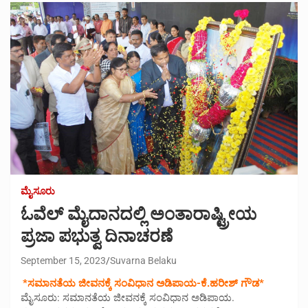
ಮೈಸೂರು
ಓವೆಲ್ ಮೈದಾನದಲ್ಲಿ ಅಂತಾರಾಷ್ಟ್ರೀಯ
ಪ್ರಜಾ ಪಭುತ್ವ ದಿನಾಚರಣೆ
September 15, 2023
Suvarna Belaku
*ಸಮಾನತೆಯ ಜೀವನಕ್ಕೆ ಸಂವಿಧಾನ ಅಡಿಪಾಯ-ಕೆ.ಹರೀಶ್ ಗೌಡ*
ಮೈಸೂರು: ಸಮಾನತೆಯ ಜೀವನಕ್ಕೆ ಸಂವಿಧಾನ ಅಡಿಪಾಯ.