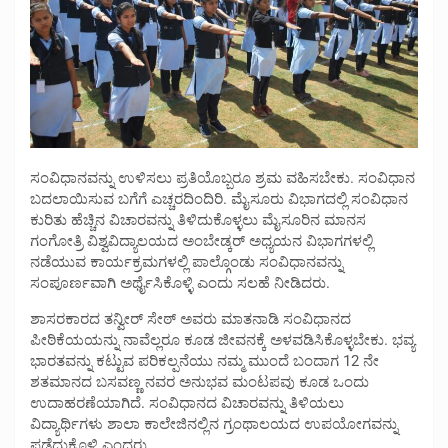
ಸಂವಿಧಾನವನ್ನು ಉಳಿಸಲು ಪ್ರತಿಯೊಬ್ಬರೂ ಶ್ರಮ ವಹಿಸಬೇಕು. ಸಂವಿಧಾನ
ಬದಲಾಯಿಸುವ ಬಗೆಗೆ ಎಚ್ಚರದಿಂದಿರಿ. ಮೈಸೂರು ವಿಭಾಗದಲ್ಲಿ ಸಂವಿಧಾನ
ಕುರಿತು ಹೆಚ್ಚಿನ ವಿಚಾರವನ್ನು ತಿಳಿದುಕೊಳ್ಳಲು ಮೈಸೂರಿನ ಮಾನಸ
ಗಂಗೋತ್ರಿ ವಿಶ್ವವಿದ್ಯಾಲಯದ ಅಂಬೇಡ್ಕರ್ ಅಧ್ಯಯನ ವಿಭಾಗಗಳಲ್ಲಿ
ನಡೆಯುವ ಕಾರ್ಯಕ್ರಮಗಳಲ್ಲಿ ಪಾಲ್ಗೊಂಡು ಸಂವಿಧಾನವನ್ನು
ಸಂಪೂರ್ಣವಾಗಿ ಅರ್ಥೈಸಿಕೊಳ್ಳಿ ಎಂದು ಸಲಹೆ ನೀಡಿದರು.
ಶಾಸರಕಾರದ ತನ್ವೀರ್ ಸೇಠ್ ಅವರು ಮಾತನಾಡಿ ಸಂವಿಧಾನದ
ಪೀಠಿಕೆಯಯನ್ನು ನಾವೆಲ್ಲರೂ ಕೂಡ ಜೀವನಕ್ಕೆ ಅಳವಡಿಸಿಕೊಳ್ಳಬೇಕು. ಭವ್ಯ
ಭಾರತವನ್ನು ಕಟ್ಟುವ ಪರಿಕಲ್ಪನೆಯು ನಮ್ಮ ಮುಂದೆ ಬಂದಾಗ 12 ನೇ
ಶತಮಾನದ ಬಸವಣ್ಣ ನವರ ಅನುಭವ ಮಂಟಪವು ಕೂಡ ಒಂದು
ಉದಾಹರಣೆಯಾಗಿದೆ. ಸಂವಿಧಾನದ ವಿಚಾರವನ್ನು ತಿಳಿಯಲು
ವಿದ್ಯಾರ್ಥಿಗಳು ಶಾಲಾ ಕಾಲೇಜಿನಲ್ಲಿನ ಗ್ರಂಥಾಲಯದ ಉಪಯೋಗವನ್ನು
ಪಡೆದುಕೊಳ್ಳಿ ಎಂದರು.