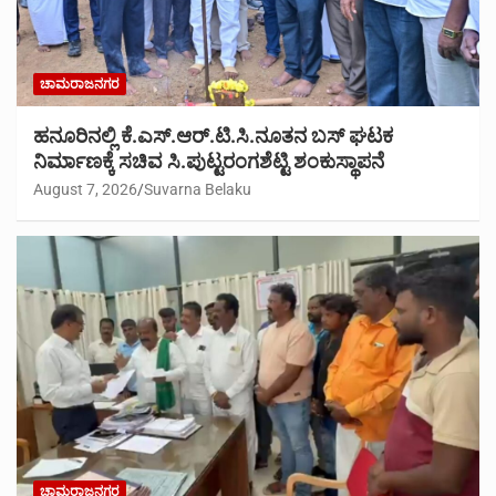
ಚಾಮರಾಜನಗರ
ಹನೂರಿನಲ್ಲಿ ಕೆ.ಎಸ್.ಆರ್.ಟಿ.ಸಿ.ನೂತನ ಬಸ್ ಘಟಕ
ನಿರ್ಮಾಣಕ್ಕೆ ಸಚಿವ ಸಿ.ಪುಟ್ಟರಂಗಶೆಟ್ಟಿ ಶಂಕುಸ್ಥಾಪನೆ
August 7, 2026
Suvarna Belaku
ಚಾಮರಾಜನಗರ