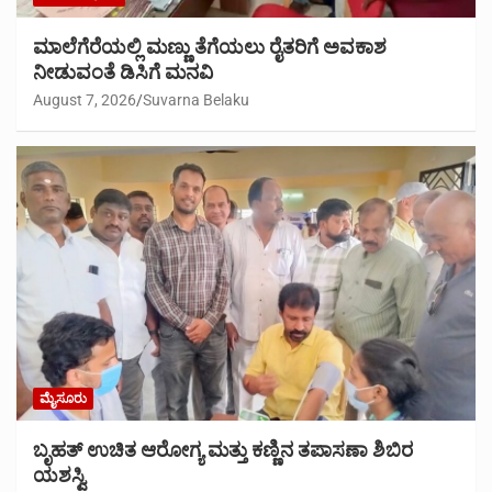
ಮಾಲೆಗೆರೆಯಲ್ಲಿ ಮಣ್ಣು ತೆಗೆಯಲು ರೈತರಿಗೆ ಅವಕಾಶ
ನೀಡುವಂತೆ ಡಿಸಿಗೆ ಮನವಿ
August 7, 2026
Suvarna Belaku
ಮೈಸೂರು
ಬೃಹತ್ ಉಚಿತ ಆರೋಗ್ಯ ಮತ್ತು ಕಣ್ಣಿನ ತಪಾಸಣಾ ಶಿಬಿರ
ಯಶಸ್ವಿ