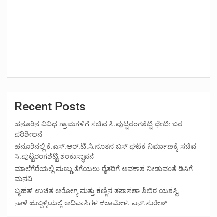
Recent Posts
ಹನೂರಿನ ವಿವಿಧ ಗ್ರಾಮಗಳಿಗೆ ಸಚಿವ ಸಿ.ಪುಟ್ಟರಂಗಶೆಟ್ಟಿ ಭೇಟಿ: ಬರ
ಪರಿಶೀಲನೆ
ಹನೂರಿನಲ್ಲಿ ಕೆ.ಎಸ್.ಆರ್.ಟಿ.ಸಿ.ನೂತನ ಬಸ್ ಘಟಕ ನಿರ್ಮಾಣಕ್ಕೆ ಸಚಿವ
ಸಿ.ಪುಟ್ಟರಂಗಶೆಟ್ಟಿ ಶಂಕುಸ್ಥಾಪನೆ
ಮಾಲೆಗೆರೆಯಲ್ಲಿ ಮಣ್ಣು ತೆಗೆಯಲು ರೈತರಿಗೆ ಅವಕಾಶ ನೀಡುವಂತೆ ಡಿಸಿಗೆ
ಮನವಿ
ಬೃಹತ್ ಉಚಿತ ಆರೋಗ್ಯ ಮತ್ತು ಕಣ್ಣಿನ ತಪಾಸಣಾ ಶಿಬಿರ ಯಶಸ್ವಿ
ನಾಳೆ ಹುಬ್ಬಳ್ಳಿಯಲ್ಲಿ ಆದಿವಾಸಿಗಳ ಕಲಾಮೇಳ: ಎನ್.ಸುರೇಶ್