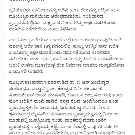
ಪ್ರತಿಯೊಬ್ಬರು ಸಂವಿಧಾನವನ್ನು ಅರಿತು ಹೊಸ ದೇಶವನ್ನು ಕಟ್ಟುವ ಕೆಲಸ
ಪ್ರತಿಯೊಬ್ಬರ ಮನೆಯಿಂದ ಆರಂಭವಾಗಬೇಕು. ಸಂವಿಧಾನದ
ಪ್ರಸ್ತಾವನೆಯಲ್ಲಿರುವ ಸೂಕ್ಷ್ಮವಾದ ವಿಚಾರಗಳನ್ನು ಅರ್ಥಮಾಡಿಕೊಂಡು
ಅದರಂತೆ ನಡೆಯಬೇಕು ಎಂದು ತಿಳಿಸಿದರು.
ಮಾನವ ಜನ್ಮ ಪಡೆಯುವ ಸಂಧರ್ಭದಲ್ಲಿ ಯಾರು ಕೂಡ ಯಾವುದೇ ಜಾತಿ
ಧರ್ಮಕ್ಕೆ ಅರ್ಜಿ ಹಾಕಿ ಜನ್ಮ ಪಡೆಯಲಿಲ್ಲ. ಹುಟ್ಟು ಆಕಸ್ಮಿಕ ಸಾವು ಖಚಿತ
ಎಂಬುದನ್ನು ಅರ್ಥಮಾಡಿಕೊಂಡು ಸಮಾನತೆಯಿಂದ ಜೀವನವನ್ನು
ನಡೆಸಬೇಕು. ಜಾತಿ. ಧರ್ಮ, ಭಾಷೆ ಎಂಬುದನ್ನು ತೊರೆದು ಸಮಾನತೆಯಿಂದ
ಬದುಕಿ ಉತ್ತಮ ಪ್ರಜಾಪ್ರಭುತ್ವ ದೇಶ ನಿರ್ಮಾಣ ಮಾಡಲು ಮುನ್ನಡೆಯೋಣ
ಎಂದು ಕರೆ ನೀಡಿದರು.
ಮುಖ್ಯಭಾಷಣಕಾರರಾಗಿ ಮಾತನಾಡಿದ ಡಾ. ಬಿ.ಆರ್ ಅಂಬೇಡ್ಕರ್
ಸಂಶೋಧನಾ ಮತ್ತು ವಿಸ್ತರಣಾ ಕೇಂದ್ರದ ನಿರ್ದೇಶಕರಾದ ಜೆ.
ಸೋಮಶೇಖರ್ ಅವರು ಮಾತನಾಡಿ, ಕರ್ನಾಟಕ ರಾಜ್ಯ ಸರ್ಕಾರವು ಇಂದು
ಹೊಸ ಚರಿತ್ರೆಗೆ ನಾಂದಿ ಹಾಡಿದೆ. ಕನ್ನಡ ನೆಲವು ಅಂದಿನಿoದಲೂ ಕೂಡ
ಪ್ರಜಾಸತ್ತಾತ್ಮಕ ನೆಲ ಎಂಬುದನ್ನು ನಿರೂಪಿಸುತ್ತಾ ಬಂದಿದೆ. ದೇಶದ
ಇತಿಹಾಸದಲ್ಲಿ ಮೈಸೂರಿನ ಮಹಾರಾಜರು ಪ್ರಜಾಪ್ರಭುತ್ವವನ್ನು ನಿರ್ಮಾಣ
ಮಾಡುವಲ್ಲಿ ಯಶಸ್ವಿಯನ್ನು ಕಂಡು, ಭಾರತದಲ್ಲಿ ಪ್ರಥಮ ಬಾರಿಗೆ
ಪ್ರಜಾಪ್ರಭುತ್ವ ಸಂಸ್ಥೆಯನ್ನು ಕಟ್ಟಿದರು. ಈ ನೆಲದಲ್ಲಿ ನಾವು 73 ವರ್ಷಗಳ
ನಂತರ ಸಂವಿಧಾನದ ಪ್ರಸ್ತಾವನೆಯನ್ನು ಸಾರ್ವಜನಿಕವಾಗಿ ಯಾವುದೇ ಭೇದ