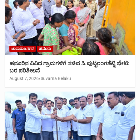
ಚಾಮರಾಜನಗರ
ಹನೂರು
ಹನೂರಿನ ವಿವಿಧ ಗ್ರಾಮಗಳಿಗೆ ಸಚಿವ ಸಿ.ಪುಟ್ಟರಂಗಶೆಟ್ಟಿ ಭೇಟಿ:
ಬರ ಪರಿಶೀಲನೆ
August 7, 2026
Suvarna Belaku