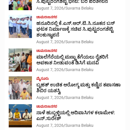
ಸಿ.ಪುಟ್ಟರಂಗಶೆಟ್ಟಿ ಭೇಟಿ: ಬರ ಪರಿಶೀಲನೆ
August 7, 2026
Suvarna Belaku
ಚಾಮರಾಜನಗರ
ಹನೂರಿನಲ್ಲಿ ಕೆ.ಎಸ್.ಆರ್.ಟಿ.ಸಿ.ನೂತನ ಬಸ್
ಘಟಕ ನಿರ್ಮಾಣಕ್ಕೆ ಸಚಿವ ಸಿ.ಪುಟ್ಟರಂಗಶೆಟ್ಟಿ
ಶಂಕುಸ್ಥಾಪನೆ
August 7, 2026
Suvarna Belaku
ಚಾಮರಾಜನಗರ
ಮಾಲೆಗೆರೆಯಲ್ಲಿ ಮಣ್ಣು ತೆಗೆಯಲು ರೈತರಿಗೆ
ಅವಕಾಶ ನೀಡುವಂತೆ ಡಿಸಿಗೆ ಮನವಿ
August 7, 2026
Suvarna Belaku
ಮೈಸೂರು
ಬೃಹತ್ ಉಚಿತ ಆರೋಗ್ಯ ಮತ್ತು ಕಣ್ಣಿನ ತಪಾಸಣಾ
ಶಿಬಿರ ಯಶಸ್ವಿ
August 7, 2026
Suvarna Belaku
ಚಾಮರಾಜನಗರ
ನಾಳೆ ಹುಬ್ಬಳ್ಳಿಯಲ್ಲಿ ಆದಿವಾಸಿಗಳ ಕಲಾಮೇಳ:
ಎನ್.ಸುರೇಶ್
August 7, 2026
Suvarna Belaku