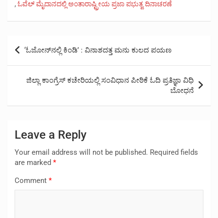
,
ಓವೆಲ್ ಮೈದಾನದಲ್ಲಿ ಅಂತಾರಾಷ್ಟ್ರೀಯ ಪ್ರಜಾ ಪಭುತ್ವ ದಿನಾಚರಣೆ
Post
‘ಓಜೋನ್‌ನಲ್ಲಿ ಕಿಂಡಿ’ : ವಿನಾಶದತ್ತ ಮನು ಕುಲದ ಪಯಣ
navigation
ಜಿಲ್ಲಾ ಕಾಂಗ್ರೆಸ್ ಕಚೇರಿಯಲ್ಲಿ ಸಂವಿಧಾನ ಪೀಠಿಕೆ ಓದಿ ಪ್ರತಿಜ್ಞಾ ವಿಧಿ
ಬೋಧನೆ
Leave a Reply
Your email address will not be published.
Required fields
are marked
*
Comment
*