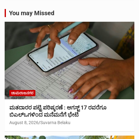
You may Missed
ಚಾಮರಾಜನಗರ
ಮತದಾರರ ಪಟ್ಟಿ ಪರಿಷ್ಕರಣೆ : ಆಗಸ್ಟ್ 17 ರವರೆಗೂ
ಬಿಎಲ್‍ಒಗಳಿಂದ ಮನೆಮನೆಗೆ ಭೇಟಿ
August 8, 2026
Suvarna Belaku