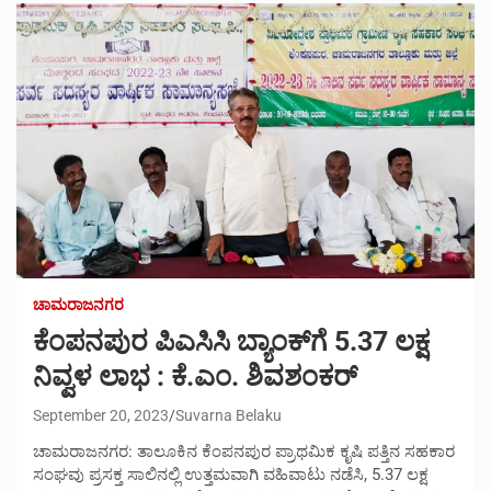
ಚಾಮರಾಜನಗರ
ಕೆಂಪನಪುರ ಪಿಎಸಿಸಿ ಬ್ಯಾಂಕ್‍ಗೆ 5.37 ಲಕ್ಷ
ನಿವ್ವಳ ಲಾಭ : ಕೆ.ಎಂ. ಶಿವಶಂಕರ್
September 20, 2023
Suvarna Belaku
ಚಾಮರಾಜನಗರ: ತಾಲೂಕಿನ ಕೆಂಪನಪುರ ಪ್ರಾಥಮಿಕ ಕೃಷಿ ಪತ್ತಿನ ಸಹಕಾರ
ಸಂಘವು ಪ್ರಸಕ್ತ ಸಾಲಿನಲ್ಲಿ ಉತ್ತಮವಾಗಿ ವಹಿವಾಟು ನಡೆಸಿ, 5.37 ಲಕ್ಷ