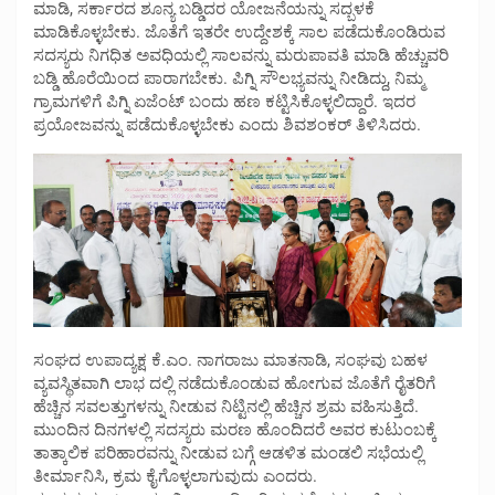
ಮಾಡಿ, ಸರ್ಕಾರದ ಶೂನ್ಯ ಬಡ್ಡಿದರ ಯೋಜನೆಯನ್ನು ಸದ್ಬಳಕೆ
ಮಾಡಿಕೊಳ್ಳಬೇಕು. ಜೊತೆಗೆ ಇತರೇ ಉದ್ದೇಶಕ್ಕೆ ಸಾಲ ಪಡೆದುಕೊಂಡಿರುವ
ಸದಸ್ಯರು ನಿಗಧಿತ ಅವಧಿಯಲ್ಲಿ ಸಾಲವನ್ನು ಮರುಪಾವತಿ ಮಾಡಿ ಹೆಚ್ಚುವರಿ
ಬಡ್ಡಿ ಹೊರೆಯಿಂದ ಪಾರಾಗಬೇಕು. ಪಿಗ್ನಿ ಸೌಲಭ್ಯವನ್ನು ನೀಡಿದ್ದು, ನಿಮ್ಮ
ಗ್ರಾಮಗಳಿಗೆ ಪಿಗ್ನಿ ಏಜೆಂಟ್ ಬಂದು ಹಣ ಕಟ್ಟಿಸಿಕೊಳ್ಳಲಿದ್ದಾರೆ. ಇದರ
ಪ್ರಯೋಜವನ್ನು ಪಡೆದುಕೊಳ್ಳಬೇಕು ಎಂದು ಶಿವಶಂಕರ್ ತಿಳಿಸಿದರು.
ಸಂಘದ ಉಪಾದ್ಯಕ್ಷ ಕೆ.ಎಂ. ನಾಗರಾಜು ಮಾತನಾಡಿ, ಸಂಘವು ಬಹಳ
ವ್ಯವಸ್ಥಿತವಾಗಿ ಲಾಭ ದಲ್ಲಿ ನಡೆದುಕೊಂಡುವ ಹೋಗುವ ಜೊತೆಗೆ ರೈತರಿಗೆ
ಹೆಚ್ಚಿನ ಸವಲತ್ತುಗಳನ್ನು ನೀಡುವ ನಿಟ್ಟಿನಲ್ಲಿ ಹೆಚ್ಚಿನ ಶ್ರಮ ವಹಿಸುತ್ತಿದೆ.
ಮುಂದಿನ ದಿನಗಳಲ್ಲಿ ಸದಸ್ಯರು ಮರಣ ಹೊಂದಿದರೆ ಅವರ ಕುಟುಂಬಕ್ಕೆ
ತಾತ್ಕಾಲಿಕ ಪರಿಹಾರವನ್ನು ನೀಡುವ ಬಗ್ಗೆ ಆಡಳಿತ ಮಂಡಲಿ ಸಭೆಯಲ್ಲಿ
ತೀರ್ಮಾನಿಸಿ, ಕ್ರಮ ಕೈಗೊಳ್ಳಲಾಗುವುದು ಎಂದರು.