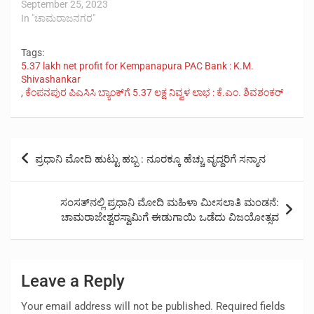
September 25, 2023
In "ಚಾಮರಾಜನಗರ"
Tags:
5.37 lakh net profit for Kempanapura PAC Bank : K.M.
Shivashankar
,
ಕೆಂಪನಪುರ ಪಿಎಸಿಸಿ ಬ್ಯಾಂಕ್‍ಗೆ 5.37 ಲಕ್ಷ ನಿವ್ವಳ ಲಾಭ : ಕೆ.ಎಂ. ಶಿವಶಂಕರ್
Post
ಪ್ರಧಾನಿ ಮೋದಿ ಹುಟ್ಟು ಹಬ್ಬ : ನೂರಕ್ಕೂ ಹೆಚ್ಚು ವೃದ್ದರಿಗೆ ಸನ್ಮಾನ
navigation
ಸಂಸತ್‍ನಲ್ಲಿ ಪ್ರಧಾನಿ ಮೋದಿ ಮಹಿಳಾ ಮೀಸಲಾತಿ ಮಂಡನೆ:
ಚಾಮರಾಜೇಶ್ವರಸ್ವಾಮಿಗೆ ಈಡುಗಾಯಿ ಒಡೆದು ವಿಜಯೋತ್ಸವ
Leave a Reply
Your email address will not be published.
Required fields