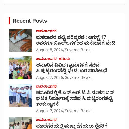
a
r
c
Recent Posts
h
ಚಾಮರಾಜನಗರ
ಮತದಾರರ ಪಟ್ಟಿ ಪರಿಷ್ಕರಣೆ : ಆಗಸ್ಟ್ 17
ರವರೆಗೂ ಬಿಎಲ್‍ಒಗಳಿಂದ ಮನೆಮನೆಗೆ ಭೇಟಿ
August 8, 2026
Suvarna Belaku
ಚಾಮರಾಜನಗರ
ಹನೂರು
ಹನೂರಿನ ವಿವಿಧ ಗ್ರಾಮಗಳಿಗೆ ಸಚಿವ
ಸಿ.ಪುಟ್ಟರಂಗಶೆಟ್ಟಿ ಭೇಟಿ: ಬರ ಪರಿಶೀಲನೆ
August 7, 2026
Suvarna Belaku
ಚಾಮರಾಜನಗರ
ಹನೂರಿನಲ್ಲಿ ಕೆ.ಎಸ್.ಆರ್.ಟಿ.ಸಿ.ನೂತನ ಬಸ್
ಘಟಕ ನಿರ್ಮಾಣಕ್ಕೆ ಸಚಿವ ಸಿ.ಪುಟ್ಟರಂಗಶೆಟ್ಟಿ
ಶಂಕುಸ್ಥಾಪನೆ
August 7, 2026
Suvarna Belaku
ಚಾಮರಾಜನಗರ
ಮಾಲೆಗೆರೆಯಲ್ಲಿ ಮಣ್ಣು ತೆಗೆಯಲು ರೈತರಿಗೆ