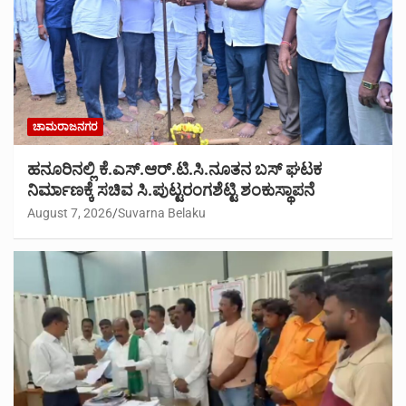
ಚಾಮರಾಜನಗರ
ಹನೂರಿನಲ್ಲಿ ಕೆ.ಎಸ್.ಆರ್.ಟಿ.ಸಿ.ನೂತನ ಬಸ್ ಘಟಕ
ನಿರ್ಮಾಣಕ್ಕೆ ಸಚಿವ ಸಿ.ಪುಟ್ಟರಂಗಶೆಟ್ಟಿ ಶಂಕುಸ್ಥಾಪನೆ
August 7, 2026
Suvarna Belaku