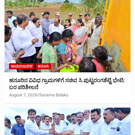
ಚಾಮರಾಜನಗರ
ಹನೂರು
ಹನೂರಿನ ವಿವಿಧ ಗ್ರಾಮಗಳಿಗೆ ಸಚಿವ ಸಿ.ಪುಟ್ಟರಂಗಶೆಟ್ಟಿ ಭೇಟಿ:
ಬರ ಪರಿಶೀಲನೆ
August 7, 2026
Suvarna Belaku