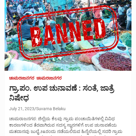
ಚಾಮರಾಜನಗರ
ಚಾಮರಾಜನಗರ
ಗ್ರಾ.ಪಂ. ಉಪ ಚುನಾವಣೆ : ಸಂತೆ, ಜಾತ್ರೆ
ನಿಷೇಧ
July 21, 2023
Suvarna Belaku
ಚಾಮರಾಜನಗರ: ಜಿಲ್ಲೆಯ ಕೆಲವು ಗ್ರಾಮ ಪಂಚಾಯಿತಿಗಳಲ್ಲಿ ವಿವಿಧ
ಕಾರಣಗಳಿಂದ ತೆರವಾಗಿರುವ ಸದಸ್ಯ ಸ್ಥಾನಗಳಿಗೆ ಉಪ ಚುನಾವಣೆಯ
ಮತದಾನವು ಜುಲೈ ೨೩ರಂದು ನಡೆಯಲಿರುವ ಹಿನ್ನೆಲೆಯಲ್ಲಿ ಸದರಿ ಗ್ರಾಮ