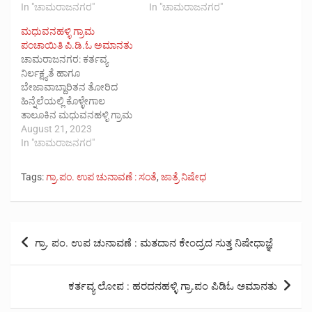
In "ಚಾಮರಾಜನಗರ"
In "ಚಾಮರಾಜನಗರ"
ಮಧುವನಹಳ್ಳಿ ಗ್ರಾಮ
ಪಂಚಾಯಿತಿ ಪಿ.ಡಿ.ಓ ಅಮಾನತು
ಚಾಮರಾಜನಗರ: ಕರ್ತವ್ಯ
ನಿರ್ಲಕ್ಷ್ಯತೆ ಹಾಗೂ
ಬೇಜಾವಾಬ್ದಾರಿತನ ತೋರಿದ
ಹಿನ್ನೆಲೆಯಲ್ಲಿ ಕೊಳ್ಳೇಗಾಲ
ತಾಲೂಕಿನ ಮಧುವನಹಳ್ಳಿ ಗ್ರಾಮ
ಪಂಚಾಯಿತಿಯ ಅಭಿವೃದ್ದಿ
August 21, 2023
ಅಧಿಕಾರಿ (ಮೂಲ ಹನೂರು
In "ಚಾಮರಾಜನಗರ"
ತಾಲೂಕು ಹೂಗ್ಯಂ ಗ್ರಾಮ
ಪಂಚಾಯಿತಿ) ಪುಷ್ಪಲತಾ ಜೆ.ಜಿ
Tags:
ಗ್ರಾ.ಪಂ. ಉಪ ಚುನಾವಣೆ : ಸಂತೆ
,
ಜಾತ್ರೆ ನಿಷೇಧ
ಅವರನ್ನು ಸೇವೆಯಿಂದ
ಅಮಾನತುಗೊಳಿಸಿ ಜಿಲ್ಲಾ
ಪಂಚಾಯತ್ ಮುಖ್ಯ
ಕಾರ್ಯನಿರ್ವಾಹಕ
Post
ಅಧಿಕಾರಿಯವರಾದ ಎಸ್.
ಗ್ರಾ. ಪಂ. ಉಪ ಚುನಾವಣೆ : ಮತದಾನ ಕೇಂದ್ರದ ಸುತ್ತ ನಿಷೇಧಾಜ್ಞೆ
navigation
ಪೂವಿತಾ ಅವರು ಆದೇಶಿಸಿದ್ದಾರೆ.
ಕೊಳ್ಳೇಗಾಲ ತಾಲೂಕಿನ
ಮಧುವನಹಳ್ಳಿ ಗ್ರಾಮ
ಕರ್ತವ್ಯ ಲೋಪ : ಹರದನಹಳ್ಳಿ ಗ್ರಾ.ಪಂ ಪಿಡಿಓ ಅಮಾನತು
ಪಂಚಾಯಿತಿ ಕಚೇರಿಯಲ್ಲಿ ಆಗಸ್ಟ್
೧೫ರಂದು ಸ್ವಾತಂತ್ರ್ಯ ದಿನಾಚರಣೆ