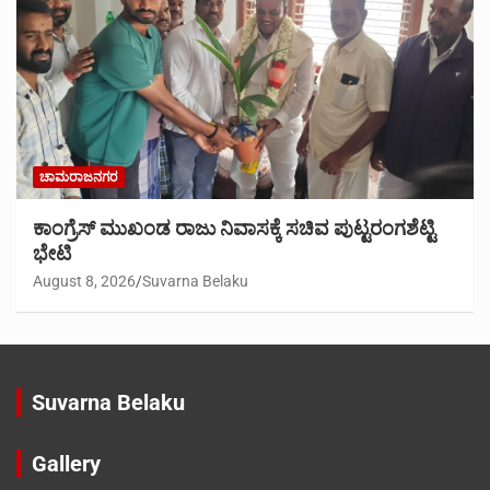
ಚಾಮರಾಜನಗರ
ಕಾಂಗ್ರೆಸ್ ಮುಖಂಡ ರಾಜು ನಿವಾಸಕ್ಕೆ ಸಚಿವ ಪುಟ್ಟರಂಗಶೆಟ್ಟಿ
ಭೇಟಿ
August 8, 2026
Suvarna Belaku
Suvarna Belaku
Gallery