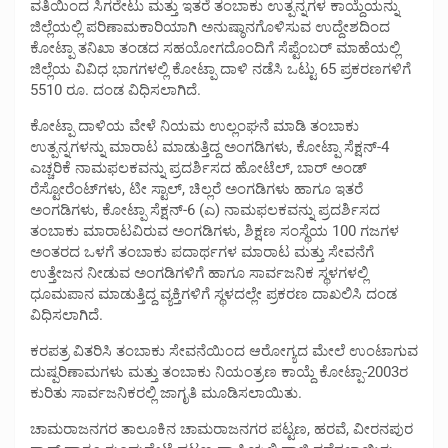
ವತಿಯಿಂದ ಸಿಗರೇಟು ಮತ್ತು ಇತರೆ ತಂಬಾಕು ಉತ್ಪನ್ನಗಳ ಕಾಯ್ದೆಯನ್ನು
ಜಿಲ್ಲೆಯಲ್ಲಿ ಪರಿಣಾಮಕಾರಿಯಾಗಿ ಅನುಷ್ಠಾನಗೊಳಿಸುವ ಉದ್ದೇಶದಿಂದ
ಕೋಟ್ಪಾ ತನಿಖಾ ತಂಡದ ಸಹಯೋಗದೊಂದಿಗೆ ಸೆಪ್ಟೆಂಬರ್ ಮಾಹೆಯಲ್ಲಿ
ಜಿಲ್ಲೆಯ ವಿವಿಧ ಭಾಗಗಳಲ್ಲಿ ಕೋಟ್ಪಾ ದಾಳಿ ನಡೆಸಿ ಒಟ್ಟು 65 ಪ್ರಕರಣಗಳಿಗೆ
5510 ರೂ. ದಂಡ ವಿಧಿಸಲಾಗಿದೆ.
ಕೋಟ್ಪಾ ದಾಳಿಯ ವೇಳೆ ನಿಯಮ ಉಲ್ಲಂಘನೆ ಮಾಡಿ ತಂಬಾಕು
ಉತ್ಪನ್ನಗಳನ್ನು ಮಾರಾಟ ಮಾಡುತ್ತಿದ್ದ ಅಂಗಡಿಗಳು, ಕೋಟ್ಪಾ ಸೆಕ್ಷನ್-4
ಎಚ್ಚರಿಕೆ ನಾಮಫಲಕವನ್ನು ಪ್ರದರ್ಶಿಸದ ಹೋಟೆಲ್, ಬಾರ್ ಅಂಡ್
ರೆಸ್ಟೋರೆಂಟ್‍ಗಳು, ಟೀ ಸ್ಟಾಲ್, ಚಿಲ್ಲರೆ ಅಂಗಡಿಗಳು ಹಾಗೂ ಇತರೆ
ಅಂಗಡಿಗಳು, ಕೋಟ್ಪಾ ಸೆಕ್ಷನ್-6 (ಎ) ನಾಮಫಲಕವನ್ನು ಪ್ರದರ್ಶಿಸದ
ತಂಬಾಕು ಮಾರಾಟವಿರುವ ಅಂಗಡಿಗಳು, ಶಿಕ್ಷಣ ಸಂಸ್ಥೆಯ 100 ಗಜಗಳ
ಅಂತರದ ಒಳಗೆ ತಂಬಾಕು ಪದಾರ್ಥಗಳ ಮಾರಾಟ ಮತ್ತು ಸೇವನೆಗೆ
ಉತ್ತೇಜನ ನೀಡುವ ಅಂಗಡಿಗಳಿಗೆ ಹಾಗೂ ಸಾರ್ವಜನಿಕ ಸ್ಥಳಗಳಲ್ಲಿ
ಧೂಮಪಾನ ಮಾಡುತ್ತಿದ್ದ ವ್ಯಕ್ತಿಗಳಿಗೆ ಸ್ಥಳದಲ್ಲೇ ಪ್ರಕರಣ ದಾಖಲಿಸಿ ದಂಡ
ವಿಧಿಸಲಾಗಿದೆ.
ಕರಪತ್ರ ವಿತರಿಸಿ ತಂಬಾಕು ಸೇವನೆಯಿಂದ ಆರೋಗ್ಯದ ಮೇಲೆ ಉಂಟಾಗುವ
ದುಷ್ಪರಿಣಾಮಗಳು ಮತ್ತು ತಂಬಾಕು ನಿಯಂತ್ರಣ ಕಾಯ್ದೆ ಕೋಟ್ಪಾ-2003ರ
ಕುರಿತು ಸಾರ್ವಜನಿಕರಲ್ಲಿ ಜಾಗೃತಿ ಮೂಡಿಸಲಾಯಿತು.
ಚಾಮರಾಜನಗರ ತಾಲೂಕಿನ ಚಾಮರಾಜನಗರ ಪಟ್ಟಣ, ಹರವೆ, ವೀರನಪುರ