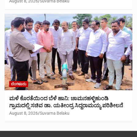
August 8, 2026
Suvarna Belaku
ಬೆಂಗಳೂರು
ಮಳೆ ಕೊರತೆಯಿಂದ ಬೆಳೆ ಹಾನಿ: ಚಾಮನಹಳ್ಳಿಹುಂಡಿ
ಗ್ರಾಮದಲ್ಲಿ ಸಚಿವ ಡಾ. ಯತೀಂದ್ರ ಸಿದ್ದರಾಮಯ್ಯ ಪರಿಶೀಲನೆ
August 8, 2026
Suvarna Belaku