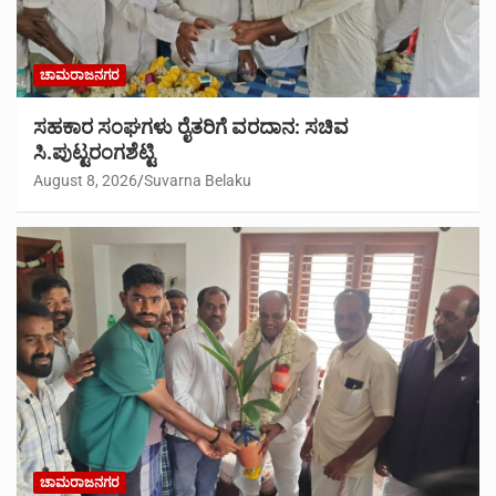
ಚಾಮರಾಜನಗರ
ಸಹಕಾರ ಸಂಘಗಳು ರೈತರಿಗೆ ವರದಾನ: ಸಚಿವ
ಸಿ.ಪುಟ್ಟರಂಗಶೆಟ್ಟಿ
August 8, 2026
Suvarna Belaku
ಚಾಮರಾಜನಗರ