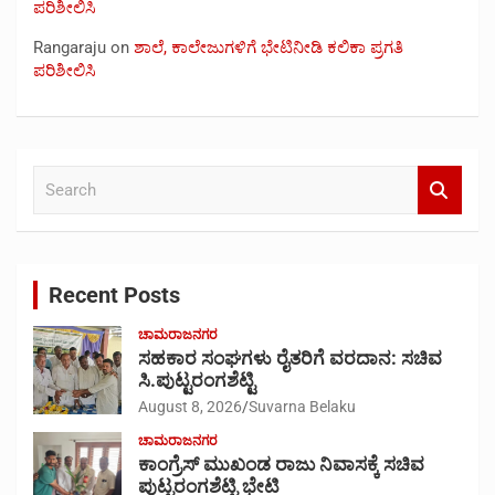
ಪರಿಶೀಲಿಸಿ
Rangaraju
on
ಶಾಲೆ, ಕಾಲೇಜುಗಳಿಗೆ ಭೇಟಿನೀಡಿ ಕಲಿಕಾ ಪ್ರಗತಿ
ಪರಿಶೀಲಿಸಿ
S
e
a
r
c
Recent Posts
h
ಚಾಮರಾಜನಗರ
ಸಹಕಾರ ಸಂಘಗಳು ರೈತರಿಗೆ ವರದಾನ: ಸಚಿವ
ಸಿ.ಪುಟ್ಟರಂಗಶೆಟ್ಟಿ
August 8, 2026
Suvarna Belaku
ಚಾಮರಾಜನಗರ
ಕಾಂಗ್ರೆಸ್ ಮುಖಂಡ ರಾಜು ನಿವಾಸಕ್ಕೆ ಸಚಿವ
ಪುಟ್ಟರಂಗಶೆಟ್ಟಿ ಭೇಟಿ