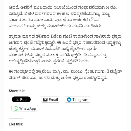
ಆದರೆ, ಅವರಿಗೆ ಮುಜರಾಯಿ ಇಲಾಖೆಯಿಂದ ಸಂಭಾವನೆಯಾಗಿ ೫ ರೂ.
ಬರುತ್ತಿದೆ. ಬಹಳ ವರ್ಷಗಳಿಂದ ಈ ಹಣ ಪರಿಷ್ಕರಣೆಯಾಗಿಲ್ಲ. ರಾಜ್ಯ
ಸರ್ಕಾರ ಹಾಗೂ ಮುಜರಾಯಿ ಇಲಾಖೆಯ ಅರ್ಚಕರ ಗೌರವ
ಸಂಭಾವನೆಯನ್ನು ಹೆಚ್ಚು ಮಾಡಬೇಕೆಂದು ಮನವಿ ಮಾಡಿದರು.
ಶ್ರಾವಣ ಮಾಸದ ಶನಿವಾರ ವಿಶೇಷ ಪೂಜೆ ಕಾರಣದಿಂದ ಸಾವಿರಾರು ಭಕ್ತರು
ಆಗಮಿಸಿ ಪೂಜೆ ಸಲ್ಲಿಸುತ್ತಿದ್ದಾರೆ. ಈ ಹಿಂದೆ ಭಕ್ತರ ಸಹಕಾರದಿಂದ ಇಪ್ಪತ್ತಕ್ಕೂ
ಹೆಚ್ಚು ಕತ್ತೆಗಳ ಮೂಲಕ ಸಿಮೆಂಟ್, ಜಲ್ಲಿ, ಟೈಲ್ಸ್‌ಗಳು ಇತರೇ
ಸಲಕರಣೆಗಳನ್ನು ಬೆಟ್ಟದ ಮೇಲಕ್ಕೆ ಸಾಗಿಸಿ ಭಕ್ತರೇ ದೇವಸ್ಥಾನವನ್ನು
ಅಭಿವೃದ್ದಿಪಡಿಸಿದ್ದಾರೆ ಎಂದು ಪ್ರಶಂಸೆ ವ್ಯಕ್ತಪಡಿಸಿದರು.
ಈ ಸಂದರ್ಭದಲ್ಲಿ ಶಕ್ತಿವೇಲು ಶಾಸ್ತಿ , ಡಾ. ಮಂಜು, ಸ್ನೇಹ, ಗಂಗಾ, ಶಿವಲ್ಲೇಶ್
ಚಿರಾಗ್ ಚಿರಾಯು, ಜಾನವಿ ಮತ್ತು ಅನೇಕ ಭಕ್ತರು ಉಪಸ್ಥಿತರಿದ್ದರು.
Share this:
Email
Telegram
WhatsApp
Like this: