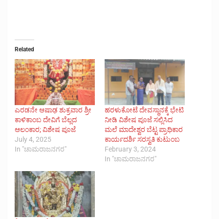
Related
ಎರಡನೇ ಆಷಾಢ ಶುಕ್ರವಾರ ಶ್ರೀ
ಹರಳುಕೋಟೆ ದೇವಸ್ಥಾನಕ್ಕೆ ಭೇಟಿ
ಕಾಳಿಕಾಂಬ ದೇವಿಗೆ ಬೆಲ್ಲದ
ನೀಡಿ ವಿಶೇಷ ಪೂಜೆ ಸಲ್ಲಿಸಿದ
ಆಲಂಕಾರ; ವಿಶೇಷ ಪೂಜೆ
ಮಲೆ ಮಾದೇಶ್ವರ ಬೆಟ್ಟ ಪ್ರಾಧಿಕಾರ
July 4, 2025
ಕಾರ್ಯದರ್ಶಿ ಸರಸ್ವತಿ ಕುಟುಂಬ
In "ಚಾಮರಾಜನಗರ"
February 3, 2024
In "ಚಾಮರಾಜನಗರ"