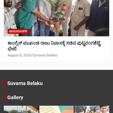
ಚಾಮರಾಜನಗರ
ಕಾಂಗ್ರೆಸ್ ಮುಖಂಡ ರಾಜು ನಿವಾಸಕ್ಕೆ ಸಚಿವ ಪುಟ್ಟರಂಗಶೆಟ್ಟಿ
ಭೇಟಿ
August 8, 2026
Suvarna Belaku
Suvarna Belaku
Gallery