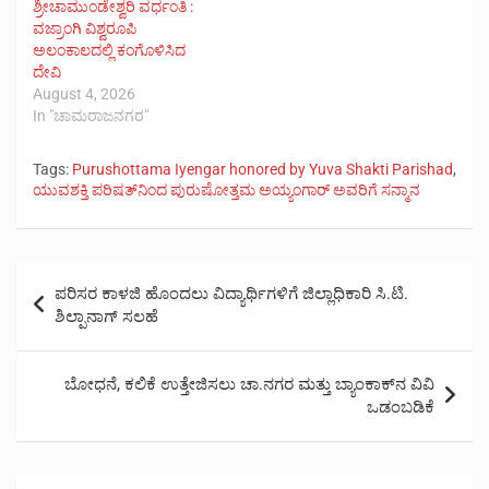
ಶ್ರೀಚಾಮುಂಡೇಶ್ವರಿ ವರ್ಧಂತಿ :
ವಜ್ರಾಂಗಿ ವಿಶ್ವರೂಪಿ
ಅಲಂಕಾಲದಲ್ಲಿ ಕಂಗೊಳಿಸಿದ
ದೇವಿ
August 4, 2026
In "ಚಾಮರಾಜನಗರ"
Tags:
Purushottama Iyengar honored by Yuva Shakti Parishad
,
ಯುವಶಕ್ತಿ ಪರಿಷತ್‌ನಿಂದ ಪುರುಷೋತ್ತಮ ಅಯ್ಯಂಗಾರ್ ಅವರಿಗೆ ಸನ್ಮಾನ
Post
ಪರಿಸರ ಕಾಳಜಿ ಹೊಂದಲು ವಿದ್ಯಾರ್ಥಿಗಳಿಗೆ ಜಿಲ್ಲಾಧಿಕಾರಿ ಸಿ.ಟಿ.
navigation
ಶಿಲ್ಪಾನಾಗ್ ಸಲಹೆ
ಬೋಧನೆ, ಕಲಿಕೆ ಉತ್ತೇಜಿಸಲು ಚಾ.ನಗರ ಮತ್ತು ಬ್ಯಾಂಕಾಕ್‌ನ ವಿವಿ
ಒಡಂಬಡಿಕೆ