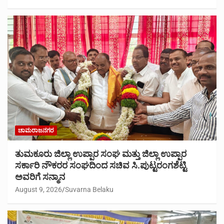
ಚಾಮರಾಜನಗರ
ತುಮಕೂರು ಜಿಲ್ಲಾ ಉಪ್ಪಾರ ಸಂಘ ಮತ್ತು ಜಿಲ್ಲಾ ಉಪ್ಪಾರ
ಸರ್ಕಾರಿ ನೌಕರರ ಸಂಘದಿಂದ ಸಚಿವ ಸಿ.ಪುಟ್ಟರಂಗಶೆಟ್ಟಿ
ಅವರಿಗೆ ಸನ್ಮಾನ
August 9, 2026
Suvarna Belaku