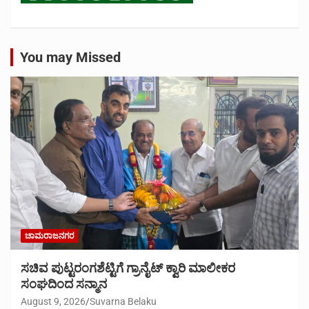
You may Missed
ಚಾಮರಾಜನಗರ
ಸಚಿವ ಪುಟ್ಟರಂಗಶೆಟ್ಟಿಗೆ ಗ್ರಾನೈಟ್ ಕ್ವಾರಿ ಮಾಲೀಕರ
ಸಂಘದಿಂದ ಸನ್ಮಾನ
August 9, 2026
Suvarna Belaku