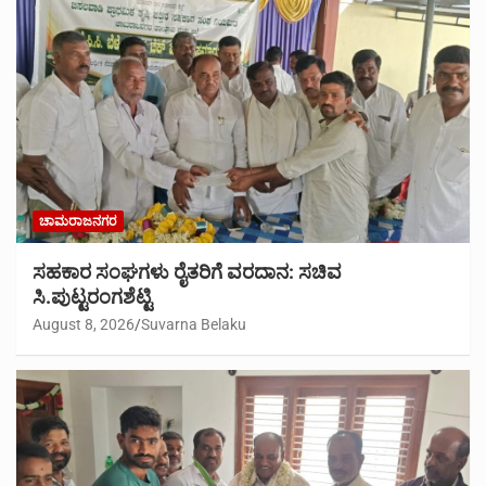
ಚಾಮರಾಜನಗರ
ಸಹಕಾರ ಸಂಘಗಳು ರೈತರಿಗೆ ವರದಾನ: ಸಚಿವ
ಸಿ.ಪುಟ್ಟರಂಗಶೆಟ್ಟಿ
August 8, 2026
Suvarna Belaku