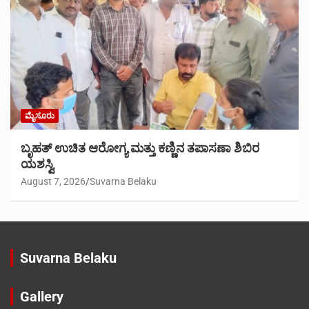
ಮೈಸೂರು
ಬೃಹತ್ ಉಚಿತ ಆರೋಗ್ಯ ಮತ್ತು ಕಣ್ಣಿನ ತಪಾಸಣಾ ಶಿಬಿರ
ಯಶಸ್ವಿ
August 7, 2026
Suvarna Belaku
Suvarna Belaku
Gallery