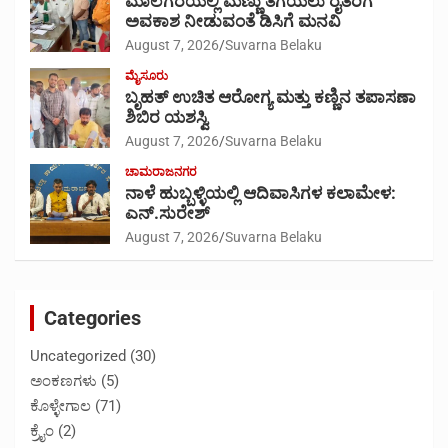
ಮಾಲೆಗೆರೆಯಲ್ಲಿ ಮಣ್ಣು ತೆಗೆಯಲು ರೈತರಿಗೆ
ಅವಕಾಶ ನೀಡುವಂತೆ ಡಿಸಿಗೆ ಮನವಿ
August 7, 2026
Suvarna Belaku
ಮೈಸೂರು
ಬೃಹತ್ ಉಚಿತ ಆರೋಗ್ಯ ಮತ್ತು ಕಣ್ಣಿನ ತಪಾಸಣಾ
ಶಿಬಿರ ಯಶಸ್ವಿ
August 7, 2026
Suvarna Belaku
ಚಾಮರಾಜನಗರ
ನಾಳೆ ಹುಬ್ಬಳ್ಳಿಯಲ್ಲಿ ಆದಿವಾಸಿಗಳ ಕಲಾಮೇಳ:
ಎನ್.ಸುರೇಶ್
August 7, 2026
Suvarna Belaku
Categories
Uncategorized
(30)
ಅಂಕಣಗಳು
(5)
ಕೊಳ್ಳೇಗಾಲ
(71)
ಕ್ರೈಂ
(2)