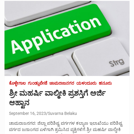
ಕೊಳ್ಳೇಗಾಲ
ಗುಂಡ್ಲುಪೇಟೆ
ಚಾಮರಾಜನಗರ
ಯಳಂದೂರು
ಹನೂರು
ಶ್ರೀ ಮಹರ್ಷಿ ವಾಲ್ಮೀಕಿ ಪ್ರಶಸ್ತಿಗೆ ಅರ್ಜಿ
ಆಹ್ವಾನ
September 16, 2023
Suvarna Belaku
ಚಾಮರಾಜನಗರ: ಜಿಲ್ಲಾ ಪರಿಶಿಷ್ಟ ವರ್ಗಗಳ ಕಲ್ಯಾಣ ಇಲಾಖೆಯು ಪರಿಶಿಷ್ಟ
ವರ್ಗದ ಜನಾಂಗದ ಏಳಿಗಾಗಿ ಶ್ರಮಿಸಿದ ವ್ಯಕ್ತಿಗಳಿಗೆ ಶ್ರೀ ಮಹರ್ಷಿ ವಾಲ್ಮೀಕಿ