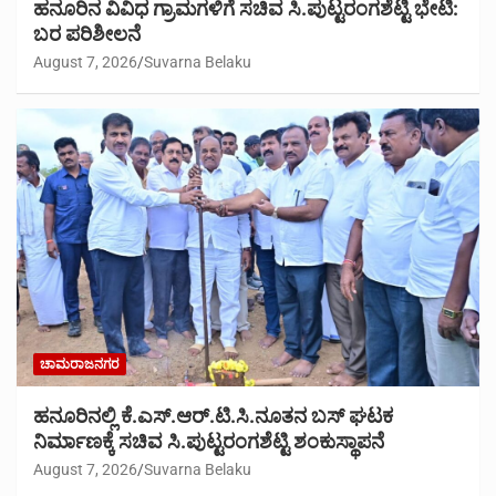
ಹನೂರಿನ ವಿವಿಧ ಗ್ರಾಮಗಳಿಗೆ ಸಚಿವ ಸಿ.ಪುಟ್ಟರಂಗಶೆಟ್ಟಿ ಭೇಟಿ:
ಬರ ಪರಿಶೀಲನೆ
August 7, 2026
Suvarna Belaku
ಚಾಮರಾಜನಗರ
ಹನೂರಿನಲ್ಲಿ ಕೆ.ಎಸ್.ಆರ್.ಟಿ.ಸಿ.ನೂತನ ಬಸ್ ಘಟಕ
ನಿರ್ಮಾಣಕ್ಕೆ ಸಚಿವ ಸಿ.ಪುಟ್ಟರಂಗಶೆಟ್ಟಿ ಶಂಕುಸ್ಥಾಪನೆ
August 7, 2026
Suvarna Belaku