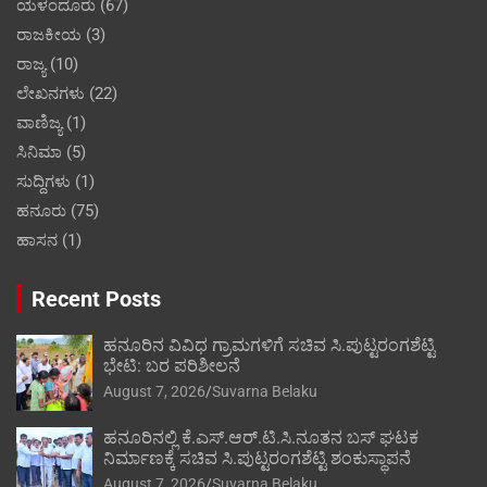
ಯಳಂದೂರು
(67)
ರಾಜಕೀಯ
(3)
ರಾಜ್ಯ
(10)
ಲೇಖನಗಳು
(22)
ವಾಣಿಜ್ಯ
(1)
ಸಿನಿಮಾ
(5)
ಸುದ್ದಿಗಳು
(1)
ಹನೂರು
(75)
ಹಾಸನ
(1)
Recent Posts
ಹನೂರಿನ ವಿವಿಧ ಗ್ರಾಮಗಳಿಗೆ ಸಚಿವ ಸಿ.ಪುಟ್ಟರಂಗಶೆಟ್ಟಿ
ಭೇಟಿ: ಬರ ಪರಿಶೀಲನೆ
August 7, 2026
Suvarna Belaku
ಹನೂರಿನಲ್ಲಿ ಕೆ.ಎಸ್.ಆರ್.ಟಿ.ಸಿ.ನೂತನ ಬಸ್ ಘಟಕ
ನಿರ್ಮಾಣಕ್ಕೆ ಸಚಿವ ಸಿ.ಪುಟ್ಟರಂಗಶೆಟ್ಟಿ ಶಂಕುಸ್ಥಾಪನೆ
August 7, 2026
Suvarna Belaku