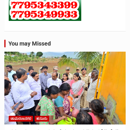
You may Missed
ಚಾಮರಾಜನಗರ
ಹನೂರು