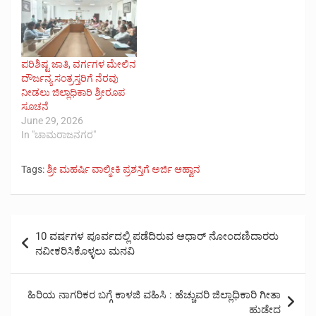
ಪರಿಶಿಷ್ಟ ಜಾತಿ, ವರ್ಗಗಳ ಮೇಲಿನ
ದೌರ್ಜನ್ಯ ಸಂತ್ರಸ್ತರಿಗೆ ನೆರವು
ನೀಡಲು ಜಿಲ್ಲಾಧಿಕಾರಿ ಶ್ರೀರೂಪ
ಸೂಚನೆ
June 29, 2026
In "ಚಾಮರಾಜನಗರ"
Tags:
ಶ್ರೀ ಮಹರ್ಷಿ ವಾಲ್ಮೀಕಿ ಪ್ರಶಸ್ತಿಗೆ ಅರ್ಜಿ ಆಹ್ವಾನ
Post
10 ವರ್ಷಗಳ ಪೂರ್ವದಲ್ಲಿ ಪಡೆದಿರುವ ಆಧಾರ್ ನೋಂದಣಿದಾರರು
navigation
ನವೀಕರಿಸಿಕೊಳ್ಳಲು ಮನವಿ
ಹಿರಿಯ ನಾಗರಿಕರ ಬಗ್ಗೆ ಕಾಳಜಿ ವಹಿಸಿ : ಹೆಚ್ಚುವರಿ ಜಿಲ್ಲಾಧಿಕಾರಿ ಗೀತಾ
ಹುಡೇದ