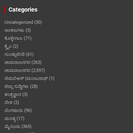
Categories
Uncategorized
(30)
ಅಂಕಣಗಳು
(5)
ಕೊಳ್ಳೇಗಾಲ
(71)
ಕ್ರೈಂ
(2)
ಗುಂಡ್ಲುಪೇಟೆ
(61)
ಚಾಮರಾಜನಗರ
(263)
ಚಾಮರಾಜನಗರ
(2,597)
ಚಿಮಬಿಆರ್ (ಮಂಜುನಾಥ್
(1)
ಜಿಲ್ಲಾ ಸುದ್ದಿಗಳು
(28)
ತಂತ್ರಜ್ಞಾನ
(3)
ದೇಶ
(2)
ಬೆಂಗಳೂರು
(96)
ಮಂಡ್ಯ
(17)
ಮೈಸೂರು
(365)