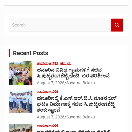
S
e
a
r
c
Recent Posts
h
ಚಾಮರಾಜನಗರ
ಹನೂರು
ಹನೂರಿನ ವಿವಿಧ ಗ್ರಾಮಗಳಿಗೆ ಸಚಿವ
ಸಿ.ಪುಟ್ಟರಂಗಶೆಟ್ಟಿ ಭೇಟಿ: ಬರ ಪರಿಶೀಲನೆ
August 7, 2026
Suvarna Belaku
ಚಾಮರಾಜನಗರ
ಹನೂರಿನಲ್ಲಿ ಕೆ.ಎಸ್.ಆರ್.ಟಿ.ಸಿ.ನೂತನ ಬಸ್
ಘಟಕ ನಿರ್ಮಾಣಕ್ಕೆ ಸಚಿವ ಸಿ.ಪುಟ್ಟರಂಗಶೆಟ್ಟಿ
ಶಂಕುಸ್ಥಾಪನೆ
August 7, 2026
Suvarna Belaku
ಚಾಮರಾಜನಗರ