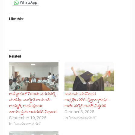
WhatsApp
Like this:
Related
ಅಕ್ಟೋಬರ್ 7ರಂದು ನಗರದಲ್ಲಿ
ಕಾನೂನು ಪದವೀಧರ
ಮಹರ್ಷಿ ವಾಲ್ಮೀಕಿ ಜಯಂತಿ :
ಅಭ್ಯರ್ಥಿಗಳಿಗೆ ಪ್ರೋತ್ಸಾಹಧನ :
ಅದ್ದೂರಿ, ಅರ್ಥಪೂರ್ಣ
ಅರ್ಜಿ ಸಲ್ಲಿಕೆ ಅವಧಿ ವಿಸ್ತರಣೆ
ಕಾರ್ಯಕ್ರಮ ಆಚರಣೆಗೆ ನಿರ್ಧಾರ
October 3, 2025
September 19, 2025
In "ಚಾಮರಾಜನಗರ"
In "ಚಾಮರಾಜನಗರ"