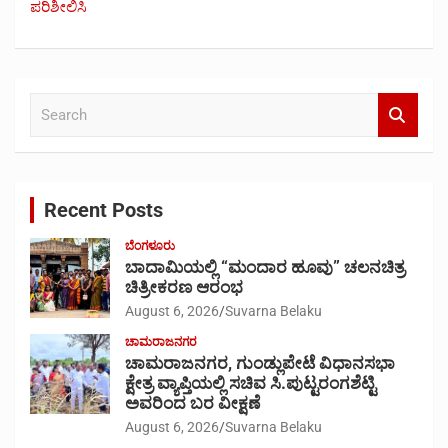
ಪರಿಶೀಲಿಸಿ
S
e
a
r
c
Recent Posts
h
ಬೆಂಗಳೂರು
ಬಾದಾಮಿಯಲ್ಲಿ “ಮಂದಾರ ಹೂವು” ಚಲನಚಿತ್ರ
ಚಿತ್ರೀಕರಣ ಆರಂಭ
August 6, 2026
Suvarna Belaku
ಚಾಮರಾಜನಗರ
ಚಾಮರಾಜನಗರ, ಗುಂಡ್ಲುಪೇಟೆ ವಿಧಾನಸಭಾ
ಕ್ಷೇತ್ರ ವ್ಯಾಪ್ತಿಯಲ್ಲಿ ಸಚಿವ ಸಿ.ಪುಟ್ಟರಂಗಶೆಟ್ಟಿ
ಅವರಿಂದ ಬರ ವೀಕ್ಷಣೆ
August 6, 2026
Suvarna Belaku