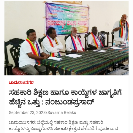
ಚಾಮರಾಜನಗರ
ಸಹಕಾರಿ ಶಿಕ್ಷಣ ಹಾಗೂ ಕಾಯ್ದೆಗಳ ಜಾಗೃತಿಗೆ
ಹೆಚ್ಚಿನ ಒತ್ತು : ನಂಜುಂಡಪ್ರಸಾದ್
September 23, 2023
Suvarna Belaku
ಚಾಮರಾಜನಗರ: ಜಿಲ್ಲೆಯಲ್ಲಿ ಸಹಕಾರ ಶಿಕ್ಷಣ ಮತ್ತು ಸಹಕಾರಿ
ಕಾಯ್ದೆಗಳನ್ನು ಬಲಷ್ಟಗೊಳಿಸಿ ಸಹಕಾರಿ ಕ್ಷೇತ್ರದ ಬೆಳೆವಣಿಗೆ ಪೂರಕವಾದ