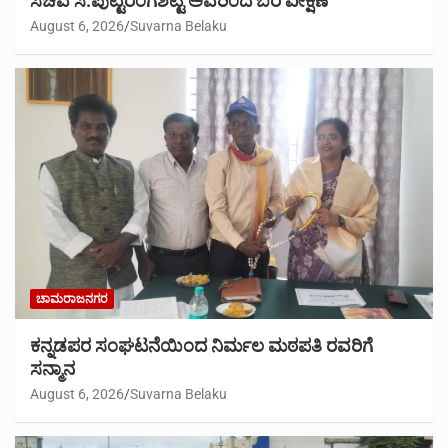
ಸಚಿವ ಸಿ.ಪುಟ್ಟರಂಗಶೆಟ್ಟಿ ಅವರಿಂದ ಬರ ವೀಕ್ಷಣೆ
August 6, 2026
Suvarna Belaku
ಚಾಮರಾಜನಗರ
ಕನ್ನಡಪರ ಸಂಘಟನೆಯಿಂದ ನಿರ್ಮಲ ಮಠಪತಿ ರವರಿಗೆ
ಸನ್ಮಾನ
August 6, 2026
Suvarna Belaku