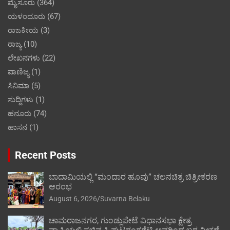
ಮೈಸೂರು
(364)
ಯಳಂದೂರು
(67)
ರಾಜಕೀಯ
(3)
ರಾಜ್ಯ
(10)
ಲೇಖನಗಳು
(22)
ವಾಣಿಜ್ಯ
(1)
ಸಿನಿಮಾ
(5)
ಸುದ್ದಿಗಳು
(1)
ಹನೂರು
(74)
ಹಾಸನ
(1)
Recent Posts
ಬಾದಾಮಿಯಲ್ಲಿ “ಮಂದಾರ ಹೂವು” ಚಲನಚಿತ್ರ ಚಿತ್ರೀಕರಣ
ಆರಂಭ
August 6, 2026
Suvarna Belaku
ಚಾಮರಾಜನಗರ, ಗುಂಡ್ಲುಪೇಟೆ ವಿಧಾನಸಭಾ ಕ್ಷೇತ್ರ