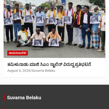
ಚಾಮರಾಜನಗರ
ತಮಿಳುನಾಡು ಮಾಜಿ ಸಿಎಂ ಸ್ಟಾಲಿನ್ ವಿರುದ್ದ ಪ್ರತಿಭಟನೆ
August 6, 2026
Suvarna Belaku
Suvarna Belaku