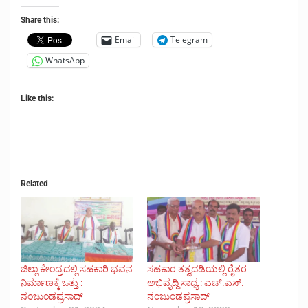
Share this:
Email
Telegram
WhatsApp
Like this:
Related
ಜಿಲ್ಲಾ ಕೇಂದ್ರದಲ್ಲಿ ಸಹಕಾರಿ ಭವನ
ಸಹಕಾರ ತತ್ವದಡಿಯಲ್ಲಿ ರೈತರ
ನಿರ್ಮಾಣಕ್ಕೆ ಒತ್ತು :
ಅಭಿವೃದ್ದಿ ಸಾಧ್ಯ : ಎಚ್.ಎಸ್.
ನಂಜುಂಡಪ್ರಸಾದ್
ನಂಜುಂಡಪ್ರಸಾದ್