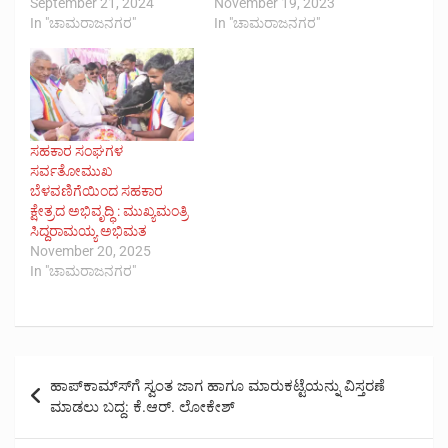
September 21, 2024
November 19, 2023
In "ಚಾಮರಾಜನಗರ"
In "ಚಾಮರಾಜನಗರ"
ಸಹಕಾರ ಸಂಘಗಳ
ಸರ್ವತೋಮುಖ
ಬೆಳವಣಿಗೆಯಿಂದ ಸಹಕಾರ
ಕ್ಷೇತ್ರದ ಅಭಿವೃದ್ಧಿ : ಮುಖ್ಯಮಂತ್ರಿ
ಸಿದ್ದರಾಮಯ್ಯ ಅಭಿಮತ
November 20, 2025
In "ಚಾಮರಾಜನಗರ"
Post
ಹಾಪ್‍ಕಾಮ್ಸ್‍ಗೆ ಸ್ವಂತ ಜಾಗ ಹಾಗೂ ಮಾರುಕಟ್ಟೆಯನ್ನು ವಿಸ್ತರಣೆ
navigation
ಮಾಡಲು ಬದ್ದ: ಕೆ.ಆರ್. ಲೋಕೇಶ್