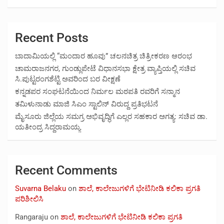
Recent Posts
ಬಾದಾಮಿಯಲ್ಲಿ “ಮಂದಾರ ಹೂವು” ಚಲನಚಿತ್ರ ಚಿತ್ರೀಕರಣ ಆರಂಭ
ಚಾಮರಾಜನಗರ, ಗುಂಡ್ಲುಪೇಟೆ ವಿಧಾನಸಭಾ ಕ್ಷೇತ್ರ ವ್ಯಾಪ್ತಿಯಲ್ಲಿ ಸಚಿವ
ಸಿ.ಪುಟ್ಟರಂಗಶೆಟ್ಟಿ ಅವರಿಂದ ಬರ ವೀಕ್ಷಣೆ
ಕನ್ನಡಪರ ಸಂಘಟನೆಯಿಂದ ನಿರ್ಮಲ ಮಠಪತಿ ರವರಿಗೆ ಸನ್ಮಾನ
ತಮಿಳುನಾಡು ಮಾಜಿ ಸಿಎಂ ಸ್ಟಾಲಿನ್ ವಿರುದ್ದ ಪ್ರತಿಭಟನೆ
ಮೈಸೂರು ಜಿಲ್ಲೆಯ ಸಮಗ್ರ ಅಭಿವೃದ್ಧಿಗೆ ಎಲ್ಲರ ಸಹಕಾರ ಅಗತ್ಯ: ಸಚಿವ ಡಾ.
ಯತೀಂದ್ರ ಸಿದ್ದರಾಮಯ್ಯ
Recent Comments
Suvarna Belaku
on
ಶಾಲೆ, ಕಾಲೇಜುಗಳಿಗೆ ಭೇಟಿನೀಡಿ ಕಲಿಕಾ ಪ್ರಗತಿ
ಪರಿಶೀಲಿಸಿ
Rangaraju
on
ಶಾಲೆ, ಕಾಲೇಜುಗಳಿಗೆ ಭೇಟಿನೀಡಿ ಕಲಿಕಾ ಪ್ರಗತಿ