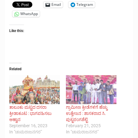
Email
Telegram
WhatsApp
Like this:
Related
ತಾಲೂಕು ಮಟ್ಟದ ದಸರಾ
ಗ್ರಾಮೀಣ ಕ್ರೀಡೆಗಳಿಗೆ ಹೆಚ್ಚು
ಕ್ರೀಡಾಕೂಟ : ಭಾಗವಹಿಸಲು
ಉತ್ತೇಜನ : ಶಾಸಕರಾದ ಸಿ.
ಆಹ್ವಾನ
ಪುಟ್ಟರಂಗಶೆಟ್ಟಿ
September 16, 2023
February 21, 2025
In "ಚಾಮರಾಜನಗರ"
In "ಚಾಮರಾಜನಗರ"