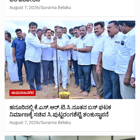
August 7, 2026
Suvarna Belaku
ಚಾಮರಾಜನಗರ
ಹನೂರಿನಲ್ಲಿ ಕೆ.ಎಸ್.ಆರ್.ಟಿ.ಸಿ.ನೂತನ ಬಸ್ ಘಟಕ
ನಿರ್ಮಾಣಕ್ಕೆ ಸಚಿವ ಸಿ.ಪುಟ್ಟರಂಗಶೆಟ್ಟಿ ಶಂಕುಸ್ಥಾಪನೆ
August 7, 2026
Suvarna Belaku