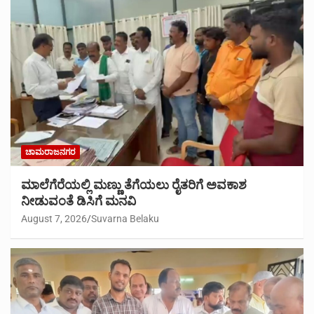
ಚಾಮರಾಜನಗರ
ಮಾಲೆಗೆರೆಯಲ್ಲಿ ಮಣ್ಣು ತೆಗೆಯಲು ರೈತರಿಗೆ ಅವಕಾಶ
ನೀಡುವಂತೆ ಡಿಸಿಗೆ ಮನವಿ
August 7, 2026
Suvarna Belaku