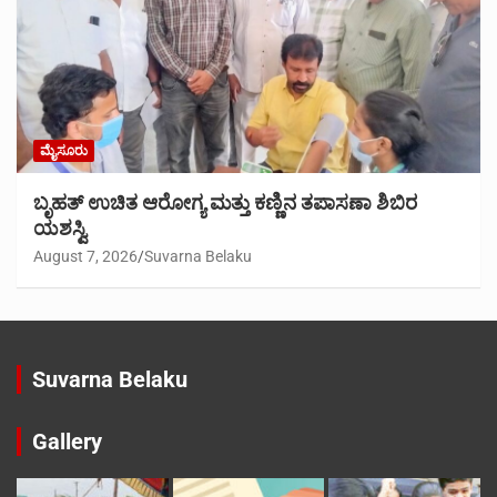
ಮೈಸೂರು
ಬೃಹತ್ ಉಚಿತ ಆರೋಗ್ಯ ಮತ್ತು ಕಣ್ಣಿನ ತಪಾಸಣಾ ಶಿಬಿರ
ಯಶಸ್ವಿ
August 7, 2026
Suvarna Belaku
Suvarna Belaku
Gallery