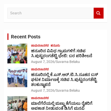
S
e
a
r
c
Recent Posts
h
ಚಾಮರಾಜನಗರ
ಹನೂರು
ಹನೂರಿನ ವಿವಿಧ ಗ್ರಾಮಗಳಿಗೆ ಸಚಿವ
ಸಿ.ಪುಟ್ಟರಂಗಶೆಟ್ಟಿ ಭೇಟಿ: ಬರ ಪರಿಶೀಲನೆ
August 7, 2026
Suvarna Belaku
ಚಾಮರಾಜನಗರ
ಹನೂರಿನಲ್ಲಿ ಕೆ.ಎಸ್.ಆರ್.ಟಿ.ಸಿ.ನೂತನ ಬಸ್
ಘಟಕ ನಿರ್ಮಾಣಕ್ಕೆ ಸಚಿವ ಸಿ.ಪುಟ್ಟರಂಗಶೆಟ್ಟಿ
ಶಂಕುಸ್ಥಾಪನೆ
August 7, 2026
Suvarna Belaku
ಚಾಮರಾಜನಗರ
ಮಾಲೆಗೆರೆಯಲ್ಲಿ ಮಣ್ಣು ತೆಗೆಯಲು ರೈತರಿಗೆ
ಅವಕಾಶ ನೀಡುವಂತೆ ಡಿಸಿಗೆ ಮನವಿ