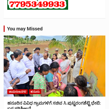
You may Missed
ಚಾಮರಾಜನಗರ
ಹನೂರು
ಹನೂರಿನ ವಿವಿಧ ಗ್ರಾಮಗಳಿಗೆ ಸಚಿವ ಸಿ.ಪುಟ್ಟರಂಗಶೆಟ್ಟಿ ಭೇಟಿ:
ಬರ ಪರಿಶೀಲನೆ