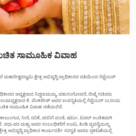
ಲಿ ಉಚಿತ ಸಾಮೂಹಿಕ ವಿವಾಹ
ದೇಶ್ವರಸ್ವಾಮಿ ಕ್ಷೇತ್ರ ಅಭಿವೃದ್ದಿ ಪ್ರಾಧಿಕಾರದ ವತಿಯಿಂದ ಸೆಪ್ಟೆಂಬರ್
ಪ್ರಾಧಿಕಾರದ ಅಧ್ಯಕ್ಷರಾದ ಸಿದ್ದರಾಮಯ್ಯ, ಪಶುಸಂಗೋಪನೆ, ರೇಷ್ಮೆ ಸಚಿವರು
ಾಧ್ಯಕ್ಷರಾದ ಕೆ. ವೆಂಕಟೇಶ್ ಅವರ ಉಪಸ್ಥಿತಿಯಲ್ಲಿ ಸೆಪ್ಟೆಂಬರ್ ೨೭ರಂದು
್ಲಿ ಉಚಿತ ಸಾಮೂಹಿಕ ವಿವಾಹ ನಡೆಯಲಿದೆ.
ಿ ಕಾಲುಂಗುರ, ಸೀರೆ, ರವಿಕೆ, ವರನಿಗೆ ಪಂಚೆ, ಷರ್ಟು, ಟವಲ್ ಉಚಿತವಾಗಿ
ತ್ತದೆ. ವಧು-ವರ ಮತ್ತು ಅವರ ಸಂಬಂಧಿಕರಿಗೆ ಊಟ, ತಿಂಡಿ ವ್ಯವಸ್ಥೆಯನ್ನು
ರ ಅಭಿವೃದ್ಧಿ ಪ್ರಾಧಿಕಾರ ಕಾರ್ಯದರ್ಶಿ ಸರಸ್ವತಿ ಅವರು ಪ್ರಕಟಣೆಯಲ್ಲಿ