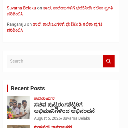
Suvarna Belaku
on
ಶಾಲೆ, ಕಾಲೇಜುಗಳಿಗೆ ಭೇಟಿನೀಡಿ ಕಲಿಕಾ ಪ್ರಗತಿ
ಪರಿಶೀಲಿಸಿ
Rangaraju
on
ಶಾಲೆ, ಕಾಲೇಜುಗಳಿಗೆ ಭೇಟಿನೀಡಿ ಕಲಿಕಾ ಪ್ರಗತಿ
ಪರಿಶೀಲಿಸಿ
S
e
a
r
c
Recent Posts
h
ಚಾಮರಾಜನಗರ
ಸಚಿವ ಪುಟ್ಟರಂಗಶೆಟ್ಟರಿಗೆ
ಅಭಿಮಾನಿಗಳಿಂದ ಅಭಿನಂದನೆ
August 5, 2026
Suvarna Belaku
ಗುಂಡ್ಲುಪೇಟೆ
ಚಾಮರಾಜನಗರ