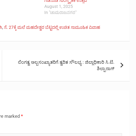
ಗಡಿನಾಡ ಸಾಂಸ್ಕೃತಿಕ ಉತ್ಸವ
August 1, 2025
In "ಚಾಮರಾಜನಗರ"
th
,
ಸೆ. 27ಕ್ಕೆ ಮಲೆ ಮಹದೇಶ್ವರ ಬೆಟ್ಟದಲ್ಲಿ ಉಚಿತ ಸಾಮೂಹಿಕ ವಿವಾಹ
ಲಿಂಗತ್ವ ಅಲ್ಪಸಂಖ್ಯಾತರಿಗೆ ತ್ವರಿತ ಸೌಲಭ್ಯ : ಜಿಲ್ಲಾಧಿಕಾರಿ ಸಿ.ಟಿ.
ಶಿಲ್ಪಾನಾಗ್
are marked
*