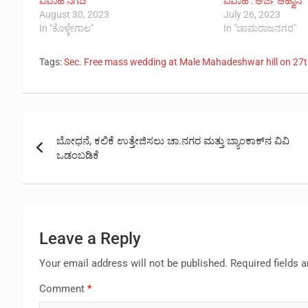
ವಿವಾಹ ನಿಗದಿ
ವಿವಾಹ : ಅರ್ಜಿ ಆಹ್ವಾನ
August 30, 2023
July 26, 2023
In "ಕೊಳ್ಳೇಗಾಲ"
In "ಚಾಮರಾಜನಗರ"
Tags:
Sec. Free mass wedding at Male Mahadeshwar hill on 27
Post
ಬೋಧನೆ, ಕಲಿಕೆ ಉತ್ತೇಜಿಸಲು ಚಾ.ನಗರ ಮತ್ತು ಬ್ಯಾಂಕಾಕ್‌ನ ವಿವಿ
navigation
ಒಡಂಬಡಿಕೆ
Leave a Reply
Your email address will not be published.
Required fields 
Comment
*