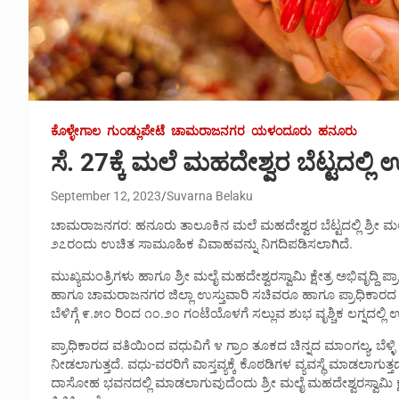
ಕೊಳ್ಳೇಗಾಲ
ಗುಂಡ್ಲುಪೇಟೆ
ಚಾಮರಾಜನಗರ
ಯಳಂದೂರು
ಹನೂರು
ಸೆ. 27ಕ್ಕೆ ಮಲೆ ಮಹದೇಶ್ವರ ಬೆಟ್ಟದಲ್
September 12, 2023
Suvarna Belaku
ಚಾಮರಾಜನಗರ: ಹನೂರು ತಾಲೂಕಿನ ಮಲೆ ಮಹದೇಶ್ವರ ಬೆಟ್ಟದಲ್ಲಿ ಶ್ರೀ ಮಲೆ ಮಹ
೨೭ರಂದು ಉಚಿತ ಸಾಮೂಹಿಕ ವಿವಾಹವನ್ನು ನಿಗದಿಪಡಿಸಲಾಗಿದೆ.
ಮುಖ್ಯಮಂತ್ರಿಗಳು ಹಾಗೂ ಶ್ರೀ ಮಲೈ ಮಹದೇಶ್ವರಸ್ವಾಮಿ ಕ್ಷೇತ್ರ ಅಭಿವೃದ್ದಿ 
ಹಾಗೂ ಚಾಮರಾಜನಗರ ಜಿಲ್ಲಾ ಉಸ್ತುವಾರಿ ಸಚಿವರೂ ಹಾಗೂ ಪ್ರಾಧಿಕಾರದ ಉಪ
ಬೆಳಿಗ್ಗೆ ೯.೫೦ ರಿಂದ ೧೦.೨೦ ಗಂಟೆಯೊಳಗೆ ಸಲ್ಲುವ ಶುಭ ವೃಶ್ಚಿಕ ಲಗ್ನದಲ
ಪ್ರಾಧಿಕಾರದ ವತಿಯಿಂದ ವಧುವಿಗೆ ೪ ಗ್ರಾಂ ತೂಕದ ಚಿನ್ನದ ಮಾಂಗಲ್ಯ, ಬೆಳ್ಳ
ನೀಡಲಾಗುತ್ತದೆ. ವಧು-ವರರಿಗೆ ವಾಸ್ತವ್ಯಕ್ಕೆ ಕೊಠಡಿಗಳ ವ್ಯವಸ್ಥೆ ಮಾಡಲಾಗು
ದಾಸೋಹ ಭವನದಲ್ಲಿ ಮಾಡಲಾಗುವುದೆಂದು ಶ್ರೀ ಮಲೈ ಮಹದೇಶ್ವರಸ್ವಾಮಿ ಕ್ಷೇತ್