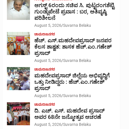
ಆಗಸ್ಟ್ 6ರಂದು ಸಚಿವ ಸಿ. ಪುಟ್ಟರಂಗಶೆಟ್ಟಿ
ಗುಂಡ್ಲುಪೇಟೆ ಪ್ರವಾಸ : ಬರ, ಅತಿವೃಷ್ಠಿ
ಪರಿಶೀಲನೆ
August 5, 2026
Suvarna Belaku
ಚಾಮರಾಜನಗರ
ಹೆಚ್. ಎಸ್.ಮಹದೇವಪ್ರಸಾದ್ ಜನಪರ
ಕೆಲಸ ಶಾಶ್ವತ: ಶಾಸಕ ಹೆಚ್.ಎಂ.ಗಣೇಶ್
ಪ್ರಸಾದ್
August 5, 2026
Suvarna Belaku
ಚಾಮರಾಜನಗರ
ಮಹದೇವಪ್ರಸಾದ್ ಜಿಲ್ಲೆಯ ಅಭಿವೃದ್ಧಿಗೆ
ಒತ್ತು ನೀಡಿದ್ದರು : ಹೆಚ್.ಎಂ.ಗಣೇಶ್‌
ಪ್ರಸಾದ್
August 5, 2026
Suvarna Belaku
ಚಾಮರಾಜನಗರ
ದಿ. ಎಚ್. ಎಸ್. ಮಹದೇವ ಪ್ರಸಾದ್
ಅವರ 68ನೇ ಜನ್ಮೋತ್ಸವ ಆಚರಣೆ
August 5, 2026
Suvarna Belaku