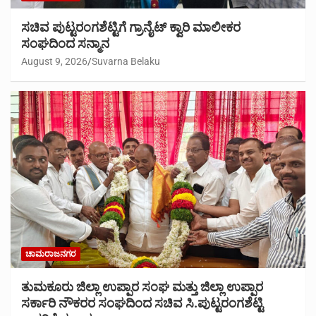
ಸಚಿವ ಪುಟ್ಟರಂಗಶೆಟ್ಟಿಗೆ ಗ್ರಾನೈಟ್ ಕ್ವಾರಿ ಮಾಲೀಕರ
ಸಂಘದಿಂದ ಸನ್ಮಾನ
August 9, 2026
Suvarna Belaku
ಚಾಮರಾಜನಗರ
ತುಮಕೂರು ಜಿಲ್ಲಾ ಉಪ್ಪಾರ ಸಂಘ ಮತ್ತು ಜಿಲ್ಲಾ ಉಪ್ಪಾರ
ಸರ್ಕಾರಿ ನೌಕರರ ಸಂಘದಿಂದ ಸಚಿವ ಸಿ.ಪುಟ್ಟರಂಗಶೆಟ್ಟಿ