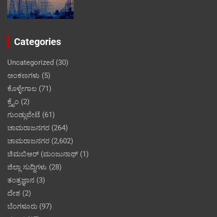
Categories
Uncategorized
(30)
ಅಂಕಣಗಳು
(5)
ಕೊಳ್ಳೇಗಾಲ
(71)
ಕ್ರೈಂ
(2)
ಗುಂಡ್ಲುಪೇಟೆ
(61)
ಚಾಮರಾಜನಗರ
(264)
ಚಾಮರಾಜನಗರ
(2,602)
ಚಿಮಬಿಆರ್ (ಮಂಜುನಾಥ್
(1)
ಜಿಲ್ಲಾ ಸುದ್ದಿಗಳು
(28)
ತಂತ್ರಜ್ಞಾನ
(3)
ದೇಶ
(2)
ಬೆಂಗಳೂರು
(97)