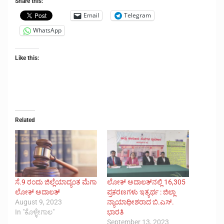
Share this:
Email
Telegram
WhatsApp
Like this:
Related
ಸೆ.9 ರಂದು ಜಿಲ್ಲೆಯಾದ್ಯಂತ ಮೆಗಾ
ಲೋಕ್ ಅದಾಲತ್‌ನಲ್ಲಿ 16,305
ಲೋಕ್ ಅದಾಲತ್
ಪ್ರಕರಣಗಳು ಇತ್ಯರ್ಥ : ಜಿಲ್ಲಾ
August 9, 2023
ನ್ಯಾಯಾಧೀಶರಾದ ಬಿ.ಎಸ್.
In "ಕೊಳ್ಳೇಗಾಲ"
ಭಾರತಿ
September 13, 2023