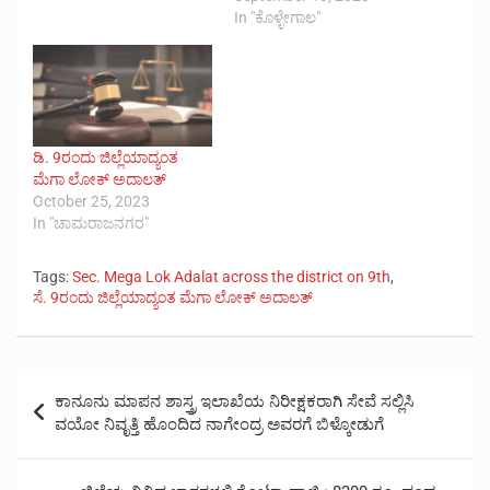
In "ಕೊಳ್ಳೇಗಾಲ"
ಡಿ. 9ರಂದು ಜಿಲ್ಲೆಯಾದ್ಯಂತ
ಮೆಗಾ ಲೋಕ್ ಅದಾಲತ್
October 25, 2023
In "ಚಾಮರಾಜನಗರ"
Tags:
Sec. Mega Lok Adalat across the district on 9th
,
ಸೆ. 9ರಂದು ಜಿಲ್ಲೆಯಾದ್ಯಂತ ಮೆಗಾ ಲೋಕ್ ಅದಾಲತ್
Post
ಕಾನೂನು ಮಾಪನ ಶಾಸ್ತ್ರ ಇಲಾಖೆಯ ನಿರೀಕ್ಷಕರಾಗಿ ಸೇವೆ ಸಲ್ಲಿಸಿ
navigation
ವಯೋ ನಿವೃತ್ತಿ ಹೊಂದಿದ ನಾಗೇಂದ್ರ ಅವರಗೆ ಬಿಳ್ಕೋಡುಗೆ