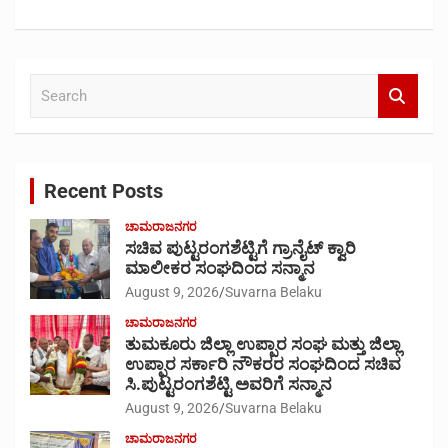
S
e
a
r
c
Recent Posts
h
ಚಾಮರಾಜನಗರ
ಸಚಿವ ಪುಟ್ಟರಂಗಶೆಟ್ಟಿಗೆ ಗ್ರಾನೈಟ್ ಕ್ವಾರಿ
ಮಾಲೀಕರ ಸಂಘದಿಂದ ಸನ್ಮಾನ
August 9, 2026
Suvarna Belaku
ಚಾಮರಾಜನಗರ
ತುಮಕೂರು ಜಿಲ್ಲಾ ಉಪ್ಪಾರ ಸಂಘ ಮತ್ತು ಜಿಲ್ಲಾ
ಉಪ್ಪಾರ ಸರ್ಕಾರಿ ನೌಕರರ ಸಂಘದಿಂದ ಸಚಿವ
ಸಿ.ಪುಟ್ಟರಂಗಶೆಟ್ಟಿ ಅವರಿಗೆ ಸನ್ಮಾನ
August 9, 2026
Suvarna Belaku
ಚಾಮರಾಜನಗರ