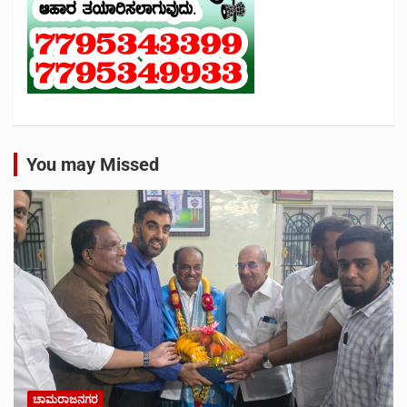
You may Missed
ಚಾಮರಾಜನಗರ