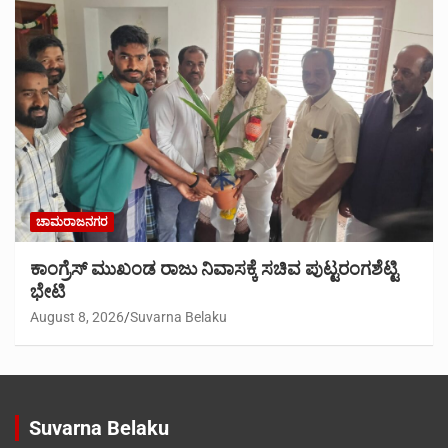
ಚಾಮರಾಜನಗರ
ಕಾಂಗ್ರೆಸ್ ಮುಖಂಡ ರಾಜು ನಿವಾಸಕ್ಕೆ ಸಚಿವ ಪುಟ್ಟರಂಗಶೆಟ್ಟಿ
ಭೇಟಿ
August 8, 2026
Suvarna Belaku
Suvarna Belaku