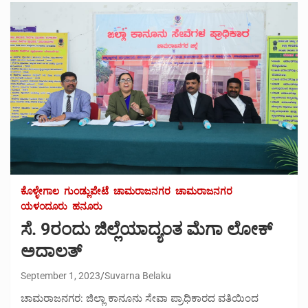
ಕೊಳ್ಳೇಗಾಲ
ಗುಂಡ್ಲುಪೇಟೆ
ಚಾಮರಾಜನಗರ
ಚಾಮರಾಜನಗರ
ಯಳಂದೂರು
ಹನೂರು
ಸೆ. 9ರಂದು ಜಿಲ್ಲೆಯಾದ್ಯಂತ ಮೆಗಾ ಲೋಕ್
ಅದಾಲತ್
September 1, 2023
Suvarna Belaku
ಚಾಮರಾಜನಗರ: ಜಿಲ್ಲಾ ಕಾನೂನು ಸೇವಾ ಪ್ರಾಧಿಕಾರದ ವತಿಯಿಂದ