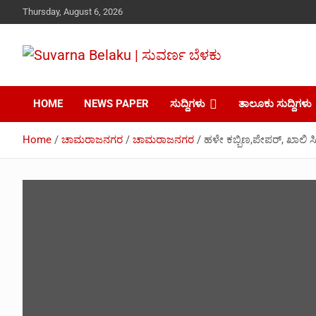
Skip
Thursday, August 6, 2026
to
content
Your Voice, Your News, Your Community.
Suvarna Belaku |
HOME
NEWS PAPER
ಸುದ್ದಿಗಳು
ತಾಲೂಕು ಸುದ್ದಿಗಳು
ಸುವರ್ಣ ಬೆಳಕು
Home
ಚಾಮರಾಜನಗರ
ಚಾಮರಾಜನಗರ
ಹಳೇ ಕಬ್ಬಿಣ,ಪೇಪರ್, ಖಾಲಿ ಸ