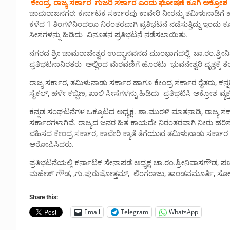
ಕೇಂದ್ರ, ರಾಜ್ಯ ಸರ್ಕಾರ ಗುಜರಿ ಸರ್ಕಾರ ಎಂದು ಘೋಷಣೆ ಕೂಗಿ ಅಕ್ರೋಶ
ಚಾಮರಾಜನಗರ: ಕರ್ನಾಟಕ ಸರ್ಕಾರವು ಕಾವೇರಿ ನೀರನ್ನು ತಮಿಳುನಾಡಿಗೆ ಹರಿ
ಕಳೆದ 1 ತಿಂಗಳಿನಿಂದಲೂ ನಿರಂತರವಾಗಿ ಪ್ರತಿಭಟನೆ ನಡೆಸುತ್ತಿದ್ದು ಇಂದು 
ಸೀಸಗಳನ್ನು ಹಿಡಿದು ವಿನೂತನ ಪ್ರತಿಭಟನೆ ನಡೆಸಲಾಯಿತು.
ನಗರದ ಶ್ರೀ ಚಾಮರಾಜೇಶ್ವರ ಉದ್ಯಾನವನದ ಮುಂಭಾಗದಲ್ಲಿ ಚಾ.ರಂ.ಶ್ರೀನ
ಪ್ರತಿಭಟನಾನಿರತರು ಅಲ್ಲಿಂದ ಮೆರವಣಿಗೆ ಹೊರಟು ಭುವನೇಶ್ವರಿ ವೃತ್ತಕ್ಕೆ ತೆರ
ರಾಜ್ಯ ಸರ್ಕಾರ, ತಮಿಳುನಾಡು ಸರ್ಕಾರ ಹಾಗೂ ಕೇಂದ್ರ ಸರ್ಕಾರ ರೈತರು, ಕ
ಸೈಕಲ್, ಹಳೇ ಕಬ್ಬಿಣ, ಖಾಲಿ ಸೀಸೆಗಳನ್ನು ಹಿಡಿದು ಪ್ರತಿಭಟಿಸಿ ಅಕ್ರೋಶ ವ್ಯಕ
ಕನ್ನಡ ಸಂಘಟನೆಗಳ ಒಕ್ಕೂಟದ ಅಧ್ಯಕ್ಷ. ಶಾ.ಮುರಳಿ ಮಾತನಾಡಿ, ರಾಜ್ಯ ಸರ
ಸರ್ಕಾರಗಳಾಗಿವೆ. ರಾಜ್ಯದ ಜನರ ಹಿತ ಕಾಯದೇ ನಿರಂತರವಾಗಿ ನೀರು ಹರಿಸುತ್
ವಹಿಸದ ಕೇಂದ್ರ ಸರ್ಕಾರ, ಕಾವೇರಿ ಕ್ಯಾತೆ ತೆಗೆಯುವ ತಮಿಳುನಾಡು ಸರ್
ಆರೋಪಿಸಿದರು.
ಪ್ರತಿಭಟನೆಯಲ್ಲಿ ಕರ್ನಾಟಕ ಸೇನಾಪಡೆ ಅಧ್ಯಕ್ಷ ಚಾ.ರಂ.ಶ್ರೀನಿವಾಸಗೌಡ, 
ಮಹೇಶ್ ಗೌಡ, ,ಗು.ಪುರುಷೋತ್ತಮ್, ಲಿಂಗರಾಜು, ತಾಂಡವಮೂರ್ತಿ, ಸ
Share this:
Email
Telegram
WhatsApp