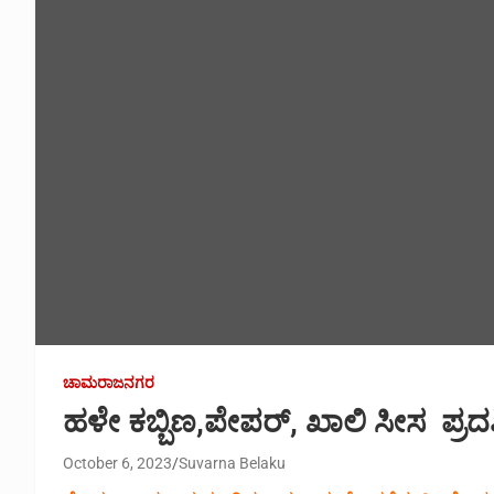
ಚಾಮರಾಜನಗರ
ಹಳೇ ಕಬ್ಬಿಣ,ಪೇಪರ್, ಖಾಲಿ ಸೀಸ ಪ್ರದರ
October 6, 2023
Suvarna Belaku