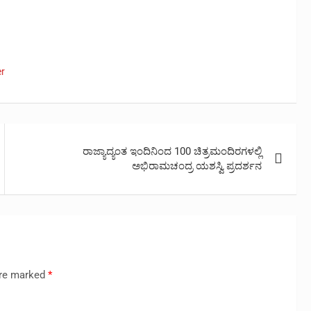
r
ರಾಜ್ಯಾದ್ಯಂತ ಇಂದಿನಿಂದ 100 ಚಿತ್ರಮಂದಿರಗಳಲ್ಲಿ
ಅಭಿರಾಮಚಂದ್ರ ಯಶಸ್ವಿ ಪ್ರದರ್ಶನ
are marked
*