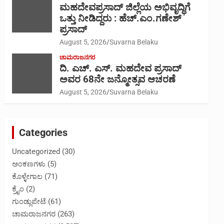
ಮಹದೇವಪ್ರಸಾದ್ ಜಿಲ್ಲೆಯ ಅಭಿವೃದ್ಧಿಗೆ
ಒತ್ತು ನೀಡಿದ್ದರು : ಹೆಚ್.ಎಂ.ಗಣೇಶ್‌
ಪ್ರಸಾದ್
August 5, 2026
Suvarna Belaku
ಚಾಮರಾಜನಗರ
ದಿ. ಎಚ್. ಎಸ್. ಮಹದೇವ ಪ್ರಸಾದ್
ಅವರ 68ನೇ ಜನ್ಮೋತ್ಸವ ಆಚರಣೆ
August 5, 2026
Suvarna Belaku
Categories
Uncategorized
(30)
ಅಂಕಣಗಳು
(5)
ಕೊಳ್ಳೇಗಾಲ
(71)
ಕ್ರೈಂ
(2)
ಗುಂಡ್ಲುಪೇಟೆ
(61)
ಚಾಮರಾಜನಗರ
(263)