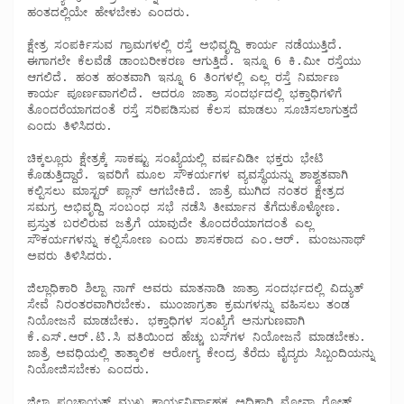
ಹಂತದಲ್ಲಿಯೇ ಹೇಳಬೇಕು ಎಂದರು.

ಕ್ಷೇತ್ರ ಸಂಪರ್ಕಿಸುವ ಗ್ರಾಮಗಳಲ್ಲಿ ರಸ್ತೆ ಅಭಿವೃದ್ದಿ ಕಾರ್ಯ ನಡೆಯುತ್ತಿದೆ. 
ಈಗಾಗಲೇ ಕೆಲವೆಡೆ ಡಾಂಬರೀಕರಣ ಆಗುತ್ತಿದೆ. ಇನ್ನೂ 6 ಕಿ.ಮೀ ರಸ್ತೆಯು 
ಆಗಲಿದೆ. ಹಂತ ಹಂತವಾಗಿ ಇನ್ನೂ 6 ತಿಂಗಳಲ್ಲಿ ಎಲ್ಲ ರಸ್ತೆ ನಿರ್ಮಾಣ 
ಕಾರ್ಯ ಪೂರ್ಣವಾಗಲಿದೆ. ಆದರೂ ಜಾತ್ರಾ ಸಂದರ್ಭದಲ್ಲಿ ಭಕ್ತಾಧಿಗಳಿಗೆ 
ತೊಂದರೆಯಾಗದಂತೆ ರಸ್ತೆ ಸರಿಪಡಿಸುವ ಕೆಲಸ ಮಾಡಲು ಸೂಚಿಸಲಾಗುತ್ತದೆ 
ಎಂದು ತಿಳಿಸಿದರು. 

ಚಿಕ್ಕಲ್ಲೂರು ಕ್ಷೇತ್ರಕ್ಕೆ ಸಾಕಷ್ಟು ಸಂಖ್ಯೆಯಲ್ಲಿ ವರ್ಷವಿಡೀ ಭಕ್ತರು ಭೇಟಿ 
ಕೊಡುತ್ತಿದ್ದಾರೆ. ಇವರಿಗೆ ಮೂಲ ಸೌಕರ್ಯಗಳ ವ್ಯವಸ್ಥೆಯನ್ನು ಶಾಶ್ವತವಾಗಿ 
ಕಲ್ಪಿಸಲು ಮಾಸ್ಟರ್ ಪ್ಲಾನ್ ಆಗಬೇಕಿದೆ. ಜಾತ್ರೆ ಮುಗಿದ ನಂತರ ಕ್ಷೇತ್ರದ 
ಸಮಗ್ರ ಅಭಿವೃದ್ದಿ ಸಂಬಂಧ ಸಭೆ ನಡೆಸಿ ತೀರ್ಮಾನ ತೆಗೆದುಕೊಳ್ಳೋಣ. 
ಪ್ರಸ್ತುತ ಬರಲಿರುವ ಜತ್ರೆಗೆ ಯಾವುದೇ ತೊಂದರೆಯಾಗದಂತೆ ಎಲ್ಲ 
ಸೌಕರ್ಯಗಳನ್ನು ಕಲ್ಪಿಸೋಣ ಎಂದು ಶಾಸಕರಾದ ಎಂ.ಆರ್. ಮಂಜುನಾಥ್ 
ಅವರು ತಿಳಿಸಿದರು. 

ಜಿಲ್ಲಾಧಿಕಾರಿ ಶಿಲ್ಪಾ ನಾಗ್ ಅವರು ಮಾತನಾಡಿ ಜಾತ್ರಾ ಸಂದರ್ಭದಲ್ಲಿ ವಿದ್ಯುತ್ 
ಸೇವೆ ನಿರಂತರವಾಗಿರಬೇಕು. ಮುಂಜಾಗ್ರತಾ ಕ್ರಮಗಳನ್ನು ವಹಿಸಲು ತಂಡ 
ನಿಯೋಜನೆ ಮಾಡಬೇಕು. ಭಕ್ತಾಧಿಗಳ ಸಂಖ್ಯೆಗೆ ಅನುಗುಣವಾಗಿ 
ಕೆ.ಎಸ್.ಆರ್.ಟಿ.ಸಿ ವತಿಯಿಂದ ಹೆಚ್ಚು ಬಸ್‍ಗಳ ನಿಯೋಜನೆ ಮಾಡಬೇಕು. 
ಜಾತ್ರೆ ಅವಧಿಯಲ್ಲಿ ತಾತ್ಕಾಲಿಕ ಆರೋಗ್ಯ ಕೇಂದ್ರ ತೆರೆದು ವೈದ್ಯರು ಸಿಬ್ಬಂದಿಯನ್ನು 
ನಿಯೋಜಿಸಬೇಕು ಎಂದರು.

ಜಿಲ್ಲಾ ಪಂಚಾಯತ್ ಮುಖ್ಯ ಕಾರ್ಯನಿರ್ವಾಹಕ ಅಧಿಕಾರಿ ಮೋನಾ ರೋತ್ 