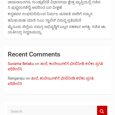
ಚಾಮರಾಜನಗರ, ಗುಂಡ್ಲುಪೇಟೆ ವಿಧಾನಸಭಾ ಕ್ಷೇತ್ರ ವ್ಯಾಪ್ತಿಯಲ್ಲಿ ಸಚಿವ
ಸಿ.ಪುಟ್ಟರಂಗಶೆಟ್ಟಿ ಅವರಿಂದ ಬರ ವೀಕ್ಷಣೆ
ಕನ್ನಡಪರ ಸಂಘಟನೆಯಿಂದ ನಿರ್ಮಲ ಮಠಪತಿ ರವರಿಗೆ ಸನ್ಮಾನ
ತಮಿಳುನಾಡು ಮಾಜಿ ಸಿಎಂ ಸ್ಟಾಲಿನ್ ವಿರುದ್ದ ಪ್ರತಿಭಟನೆ
ಮೈಸೂರು ಜಿಲ್ಲೆಯ ಸಮಗ್ರ ಅಭಿವೃದ್ಧಿಗೆ ಎಲ್ಲರ ಸಹಕಾರ ಅಗತ್ಯ: ಸಚಿವ ಡಾ.
ಯತೀಂದ್ರ ಸಿದ್ದರಾಮಯ್ಯ
Recent Comments
Suvarna Belaku
on
ಶಾಲೆ, ಕಾಲೇಜುಗಳಿಗೆ ಭೇಟಿನೀಡಿ ಕಲಿಕಾ ಪ್ರಗತಿ
ಪರಿಶೀಲಿಸಿ
Rangaraju
on
ಶಾಲೆ, ಕಾಲೇಜುಗಳಿಗೆ ಭೇಟಿನೀಡಿ ಕಲಿಕಾ ಪ್ರಗತಿ
ಪರಿಶೀಲಿಸಿ
S
e