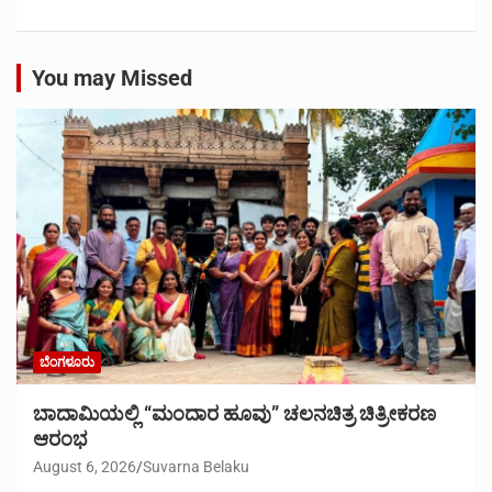
You may Missed
ಬೆಂಗಳೂರು
ಬಾದಾಮಿಯಲ್ಲಿ “ಮಂದಾರ ಹೂವು” ಚಲನಚಿತ್ರ ಚಿತ್ರೀಕರಣ
ಆರಂಭ
August 6, 2026
Suvarna Belaku