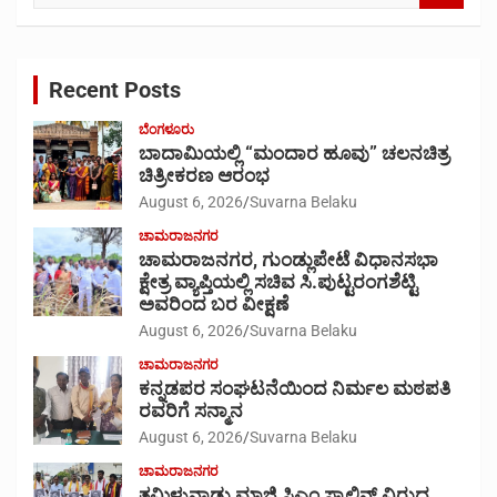
a
r
c
Recent Posts
h
ಬೆಂಗಳೂರು
ಬಾದಾಮಿಯಲ್ಲಿ “ಮಂದಾರ ಹೂವು” ಚಲನಚಿತ್ರ
ಚಿತ್ರೀಕರಣ ಆರಂಭ
August 6, 2026
Suvarna Belaku
ಚಾಮರಾಜನಗರ
ಚಾಮರಾಜನಗರ, ಗುಂಡ್ಲುಪೇಟೆ ವಿಧಾನಸಭಾ
ಕ್ಷೇತ್ರ ವ್ಯಾಪ್ತಿಯಲ್ಲಿ ಸಚಿವ ಸಿ.ಪುಟ್ಟರಂಗಶೆಟ್ಟಿ
ಅವರಿಂದ ಬರ ವೀಕ್ಷಣೆ
August 6, 2026
Suvarna Belaku
ಚಾಮರಾಜನಗರ
ಕನ್ನಡಪರ ಸಂಘಟನೆಯಿಂದ ನಿರ್ಮಲ ಮಠಪತಿ
ರವರಿಗೆ ಸನ್ಮಾನ
August 6, 2026
Suvarna Belaku
ಚಾಮರಾಜನಗರ
ತಮಿಳುನಾಡು ಮಾಜಿ ಸಿಎಂ ಸ್ಟಾಲಿನ್ ವಿರುದ್ದ