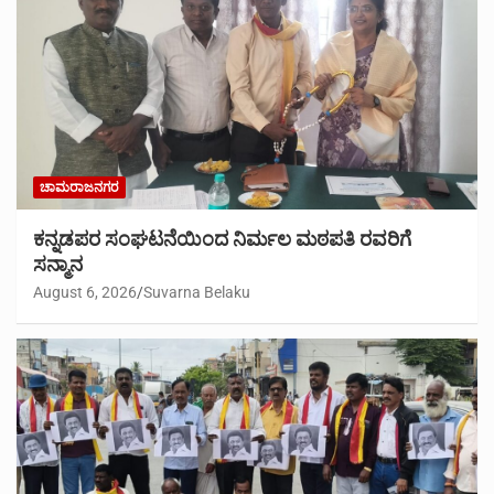
ಚಾಮರಾಜನಗರ
ಕನ್ನಡಪರ ಸಂಘಟನೆಯಿಂದ ನಿರ್ಮಲ ಮಠಪತಿ ರವರಿಗೆ
ಸನ್ಮಾನ
August 6, 2026
Suvarna Belaku