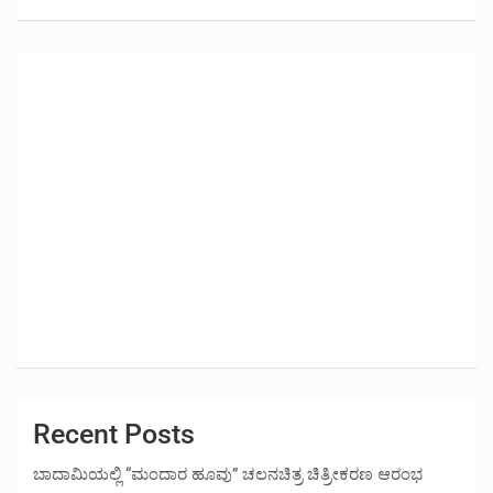
Recent Posts
ಬಾದಾಮಿಯಲ್ಲಿ “ಮಂದಾರ ಹೂವು” ಚಲನಚಿತ್ರ ಚಿತ್ರೀಕರಣ ಆರಂಭ