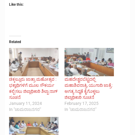
Like this:
Related
ಚಿಕ್ಕಲ್ಲೂರು ಜಾತ್ರಾ ಮಹೋತ್ಸವ :
ಮಹದೇಶ್ವರಬೆಟ್ಟದಲ್ಲಿ
ಭಕ್ತಾಧಿಗಳಿಗೆ ಮೂಲ ಸೌಕರ್ಯ
ಮಹಾಶಿವರಾತ್ರಿ, ಯುಗಾದಿ ಜಾತ್ರೆ:
ಕಲ್ಪಿಸಲು ಜಿಲ್ಲಾಧಿಕಾರಿ ಶಿಲ್ಪಾ ನಾಗ್
ಅಗತ್ಯ ಸಿದ್ದತೆ ಕೈಗೊಳ್ಳಲು
ಸೂಚನೆ
ಜಿಲ್ಲಾಧಿಕಾರಿ ಸೂಚನೆ
January 11, 2024
February 17, 2025
In "ಚಾಮರಾಜನಗರ"
In "ಚಾಮರಾಜನಗರ"