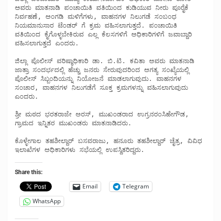
ಅವರು ಮಾತನಾಡಿ ಪಂಚಾಯಿತಿ ವತಿಯಿಂದ ಕುಡಿಯುವ ನೀರು ಪೂರೈಕೆ 
ನಿರ್ವಹಣೆ, ಅಂಗಡಿ ಮಳಿಗೆಗಳು, ವಾಹನಗಳ ನಿಲುಗಡೆ ಸಂಬಂಧ 
ನಿಯಮಾನುಸಾರ ಟೆಂಡರ್ ಗೆ ಕ್ರಮ ವಹಿಸಲಾಗುತ್ತದೆ. ಪಂಚಾಯಿತಿ 
ವತಿಯಿಂದ ಕೈಗೊಳ್ಳಬೇಕಿರುವ ಎಲ್ಲ ಕೆಲಸಗಳಿಗೆ ಅಧಿಕಾರಿಗಳಿಗೆ ಜವಾಬ್ದಾರಿ 
ವಹಿಸಲಾಗುತ್ತದೆ ಎಂದರು. 

ಜಿಲ್ಲಾ ಪೊಲೀಸ್ ವರಿಷ್ಠಾಧಿಕಾರಿ ಡಾ. ಬಿ.ಟಿ. ಕವಿತಾ ಅವರು ಮಾತನಾಡಿ 
ಜಾತ್ರಾ ಸಂದರ್ಭದಲ್ಲಿ ಹೆಚ್ಚು ಜನರು ಸೇರುವುದರಿಂದ ಅಗತ್ಯ ಸಂಖ್ಯೆಯಲ್ಲಿ 
ಪೊಲೀಸ್ ಸಿಬ್ಬಂದಿಯನ್ನು ನಿಯೋಜನೆ ಮಾಡಲಾಗುವುದು. ವಾಹನಗಳ 
ಸಂಚಾರ, ವಾಹನಗಳ ನಿಲುಗಡೆಗೆ ಸೂಕ್ತ ಕ್ರಮಗಳನ್ನು ವಹಿಸಲಾಗುವುದು 
ಎಂದರು.

ಶ್ರೀ ಮಠದ ಭರತರಾಜೇ ಅರಸ್, ಮುಖಂಡರಾದ ಉಗ್ರನರಂಸಿಹೇಗೌಡ, 
ಗ್ರಾಮದ ಇನ್ನಿತರ ಮುಖಂಡರು ಮಾತನಾಡಿದರು. 

ಕೊಳ್ಳೇಗಾಲ ತಹಶೀಲ್ದಾರ್ ಬಸವರಾಜು, ಹನೂರು ತಹಶೀಲ್ದಾರ್ ಚೈತ್ರ, ವಿವಿಧ 
ಇಲಾಖೆಗಳ ಅಧಿಕಾರಿಗಳು ಸಭೆಯಲ್ಲಿ ಉಪಸ್ಥಿತರಿದ್ದರು.
Share this:
Email
Telegram
WhatsApp