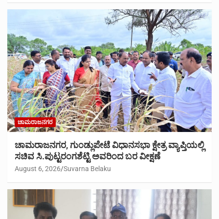
ಚಾಮರಾಜನಗರ
ಚಾಮರಾಜನಗರ, ಗುಂಡ್ಲುಪೇಟೆ ವಿಧಾನಸಭಾ ಕ್ಷೇತ್ರ ವ್ಯಾಪ್ತಿಯಲ್ಲಿ
ಸಚಿವ ಸಿ.ಪುಟ್ಟರಂಗಶೆಟ್ಟಿ ಅವರಿಂದ ಬರ ವೀಕ್ಷಣೆ
August 6, 2026
Suvarna Belaku