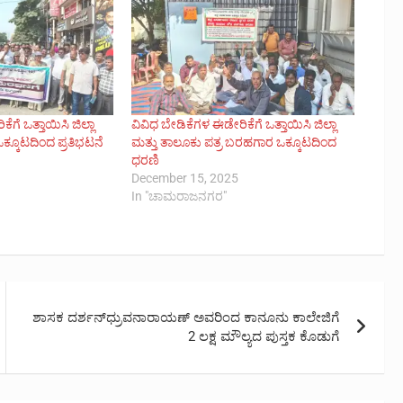
ಗೆ ಒತ್ತಾಯಿಸಿ ಜಿಲ್ಲಾ
ವಿವಿಧ ಬೇಡಿಕೆಗಳ ಈಡೇರಿಕೆಗೆ ಒತ್ತಾಯಿಸಿ ಜಿಲ್ಲಾ
 ಒಕ್ಕೂಟದಿಂದ ಪ್ರತಿಭಟನೆ
ಮತ್ತು ತಾಲೂಕು ಪತ್ರ ಬರಹಗಾರ ಒಕ್ಕೂಟದಿಂದ
ಧರಣಿ
December 15, 2025
In "ಚಾಮರಾಜನಗರ"
ಶಾಸಕ ದರ್ಶನ್‌ಧ್ರುವನಾರಾಯಣ್ ಅವರಿಂದ ಕಾನೂನು ಕಾಲೇಜಿಗೆ
2 ಲಕ್ಷ ಮೌಲ್ಯದ ಪುಸ್ತಕ ಕೊಡುಗೆ