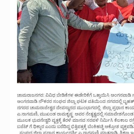
ಚಾಮರಾಜನಗರ: ವಿವಿಧ ಬೇಡಿಕೆಗಳ ಈಡೇರಿಕೆಗೆ ಒತ್ತಾಯಿಸಿ ಅಂಗನವಾಡಿ ನೌ
ಅಂಗನವಾಡಿ ನೌಕರರ ಸಂಘದ ಜಿಲ್ಲಾ ಘಟಕ ವತಿಯಿಂದ ನಗರದಲ್ಲಿ ಬೃಹತ್ 
ನಗರದ ಚಾಮರಾಜೇಶ್ವರ ದೇವಸ್ಥಾನದ ಮುಂಭಾಗದಲ್ಲಿ ಜಿಲ್ಲಾ ಪ್ರಧಾನ ಕಾರ್
ಎ.ನಾಗಮಣಿ, ಮುಖಂಡ ರಾಮಕೃಷ್ಣ ಅವರ ನೇತೃತ್ವದಲ್ಲಿ ಸಮಾವೇಶಗೊಂಡ 
ಮೂಲಕ ಭುವನೇಶ್ವರಿ ವೃತ್ತಕ್ಕೆ ತೆರಳಿ ಮಾನವ ಸರಪಳಿ ನಿರ್ಮಿಸಿ ಕೆಲಕಾಲ ರಸ
ಬಜೆಟ್ ಗೆ ಧಿಕ್ಕಾರ ಎಂದು ಬರೆದಿದ್ದ ಭಿತ್ತಿಪತ್ರಕ್ಕೆ ಬೆಂಕಿಹಚ್ಚಿ ಅಕ್ರೋಶ ವ್ಯಕ್ತಪಡ
ಸಂಘದ ಜಿಲ್ಲಾ ಪ್ರಧಾನ ಕಾರ್ಯದರ್ಶಿ ಎ.ನಾಗಮಣಿ ಮಾತನಾಡಿ, ಶಿಕ್ಷಣ ಇಲಾಖ