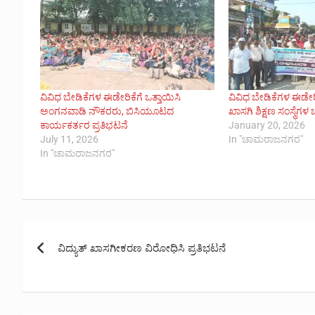
ವಿವಿಧ ಬೇಡಿಕೆಗಳ ಈಡೇರಿಕೆಗೆ ಒತ್ತಾಯಿಸಿ
ವಿವಿಧ ಬೇಡಿಕೆಗಳ ಈಡೇರಿಕೆ
ಅಂಗನವಾಡಿ ನೌಕರರು, ಬಿಸಿಯೂಟದ
ಖಾಸಗಿ ಶಿಕ್ಷಣ ಸಂಸ್ಥೆಗಳ
ಕಾರ್ಯಕರ್ತರ ಪ್ರತಿಭಟನೆ
January 20, 2026
July 11, 2026
In "ಚಾಮರಾಜನಗರ"
In "ಚಾಮರಾಜನಗರ"
Post
ವಿದ್ಯುತ್ ಖಾಸಗೀಕರಣ ವಿರೋಧಿಸಿ ಪ್ರತಿಭಟನೆ
navigation