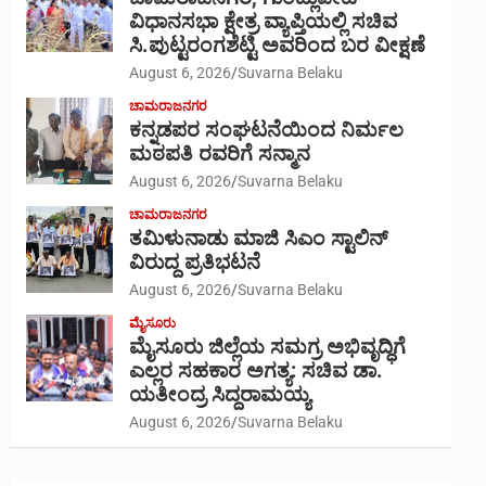
ವಿಧಾನಸಭಾ ಕ್ಷೇತ್ರ ವ್ಯಾಪ್ತಿಯಲ್ಲಿ ಸಚಿವ
ಸಿ.ಪುಟ್ಟರಂಗಶೆಟ್ಟಿ ಅವರಿಂದ ಬರ ವೀಕ್ಷಣೆ
August 6, 2026
Suvarna Belaku
ಚಾಮರಾಜನಗರ
ಕನ್ನಡಪರ ಸಂಘಟನೆಯಿಂದ ನಿರ್ಮಲ
ಮಠಪತಿ ರವರಿಗೆ ಸನ್ಮಾನ
August 6, 2026
Suvarna Belaku
ಚಾಮರಾಜನಗರ
ತಮಿಳುನಾಡು ಮಾಜಿ ಸಿಎಂ ಸ್ಟಾಲಿನ್
ವಿರುದ್ದ ಪ್ರತಿಭಟನೆ
August 6, 2026
Suvarna Belaku
ಮೈಸೂರು
ಮೈಸೂರು ಜಿಲ್ಲೆಯ ಸಮಗ್ರ ಅಭಿವೃದ್ಧಿಗೆ
ಎಲ್ಲರ ಸಹಕಾರ ಅಗತ್ಯ: ಸಚಿವ ಡಾ.
ಯತೀಂದ್ರ ಸಿದ್ದರಾಮಯ್ಯ
August 6, 2026
Suvarna Belaku