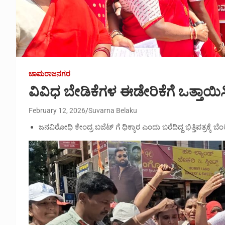
ಚಾಮರಾಜನಗರ
ವಿವಿಧ ಬೇಡಿಕೆಗಳ ಈಡೇರಿಕೆಗೆ ಒತ್ತಾಯಿ
February 12, 2026
Suvarna Belaku
ಜನವಿರೋಧಿ ಕೇಂದ್ರ ಬಜೆಟ್ ಗೆ ಧಿಕ್ಕಾರ ಎಂದು ಬರೆದಿದ್ದ ಭಿತ್ತಿಪತ್ರಕ್ಕೆ ಬೆ