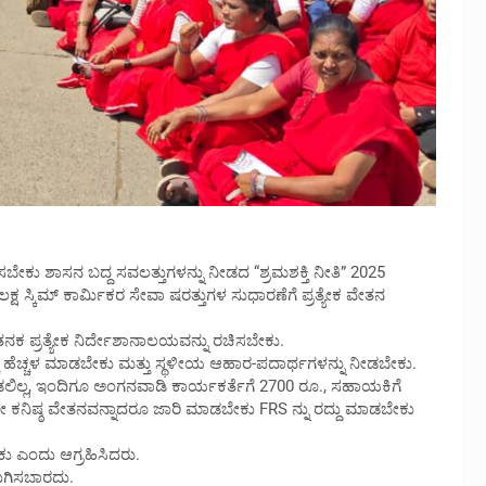
ೇಕು ಶಾಸನ ಬದ್ದ ಸವಲತ್ತುಗಳನ್ನು ನೀಡದ “ಶ್ರಮಶಕ್ತಿ ನೀತಿ” 2025
 ಸ್ಕಿಮ್ ಕಾರ್ಮಿಕರ ಸೇವಾ ಷರತ್ತುಗಳ ಸುಧಾರಣೆಗೆ ಪ್ರತ್ಯೇಕ ವೇತನ
್ರತ್ಯೇಕ ನಿರ್ದೇಶಾನಾಲಯವನ್ನು ರಚಿಸಬೇಕು.
ಚ ಹೆಚ್ಚಳ ಮಾಡಬೇಕು ಮತ್ತು ಸ್ಥಳೀಯ ಆಹಾರ-ಪದಾರ್ಥಗಳನ್ನು ನೀಡಬೇಕು.
ಲಿಲ್ಲ, ಇಂದಿಗೂ ಅಂಗನವಾಡಿ ಕಾರ್ಯಕರ್ತೆಗೆ 2700 ರೂ., ಸಹಾಯಕಿಗೆ
ಡಲೇ ಕನಿಷ್ಠ ವೇತನವನ್ನಾದರೂ ಜಾರಿ ಮಾಡಬೇಕು FRS ನ್ನು ರದ್ದು ಮಾಡಬೇಕು
ು ಎಂದು ಆಗ್ರಹಿಸಿದರು.
ುಗಿಸಬಾರದು.