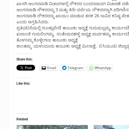
ಖಾಸಗಿ ಅಂಗನವಾಡಿ ವಿಚಾರಗಳಲ್ಲಿ ನೌಕರರ ಬಂದನವಾದಗ ವಿಚಾರಣೆ ನಡೆಸ
ಅಂಗನವಾಡಿ ನೌಕರರನ್ನು 3 ಮತ್ತು 4ನೇ ದರ್ಜೆಯ ನೌಕರರನ್ನಾಗಿ ಪರಿಗಣಿಸ
ಅಂಗನವಾಡಿ ನೌಕರರನ್ನು ಖಾಯಂ ಮಾಡುವ ತನಕ 26 ಸಾವಿರ ಕನಿಷ್ಠ ವೇತನ 
ಎಂದು ಆಗ್ರಹಿಸಿದರು.
ಪ್ರತಿಭಟನೆಯಲ್ಲಿ ಗುಂಡ್ಲುಪೇಟೆ ತಾಲೂಕು ಅಧ್ಯಕ್ಷೆ ಗುರುಮಲ್ಲಮ್ಮ, ಕ
ಖಜಾಂಚಿ ಗುರುಲಿಂಗಮ್ಮ, ಸಂತೇಮರಹಳ್ಳಿ ಅಧ್ಯಕ್ಷ ಪಾರ್ವತಮ್ಮ, ಕಾರ್ಯದರ್
ತೊಳಸಮ್ಮ ಕೊಳ್ಳೇಗಾಲ ತಾಲೂಕು ಅಧ್ಯಕ್ಷೆ
ಶಾಂತಮ್ಮ ಯಳಂದೂರು ತಾಲೂಕು ಅಧ್ಯಕ್ಷೆ ಮೀನಾಕ್ಷೆ, ಬಿಸಿಯೂಟ ಜಿಲ್ಲಾಧ್ಯಕ್
Share this:
Email
Telegram
WhatsApp
Like this:
Related