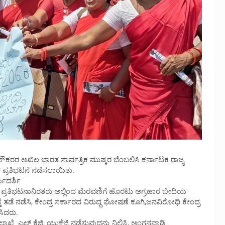
ಕರರ ಅಖಿಲ ಭಾರತ ಸಾರ್ವತ್ರಿಕ ಮುಷ್ಕರ ಬೆಂಬಲಿಸಿ ಕರ್ನಾಟಕ ರಾಜ್ಯ
ಪ್ರತಿಭಟನೆ ನಡೆಸಲಾಯಿತು.
ಯದರ್ಶಿ
ಪ್ರತಿಭಟನಾನಿರತರು ಅಲ್ಲಿಂದ ಮೆರವಣಿಗೆ ಹೊರಟು ಅಗ್ರಹಾರ ಬೀದಿಯ
್ತೆ ತಡೆ ನಡೆಸಿ, ಕೇಂದ್ರ ಸರ್ಕಾರದ ವಿರುದ್ಧ ಘೋಷಣೆ ಕೂಗಿ,ಜನವಿರೋಧಿ ಕೇಂದ್ರ
ಿಸಿದರು.
ೆ ಎಲ್ ಕೆಜಿ, ಯುಕೆಜಿ ನಡೆಸುವುದನ್ನು ನಿಲ್ಲಿಸಿ, ಅಂಗನವಾಡಿ