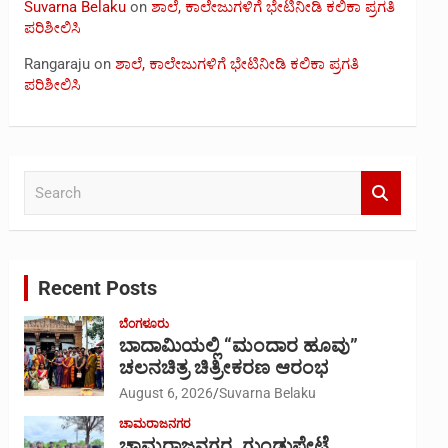
Suvarna Belaku
on
ಶಾಲೆ, ಕಾಲೇಜುಗಳಿಗೆ ಭೇಟಿನೀಡಿ ಕಲಿಕಾ ಪ್ರಗತಿ
ಪರಿಶೀಲಿಸಿ
Rangaraju
on
ಶಾಲೆ, ಕಾಲೇಜುಗಳಿಗೆ ಭೇಟಿನೀಡಿ ಕಲಿಕಾ ಪ್ರಗತಿ
ಪರಿಶೀಲಿಸಿ
S
e
a
r
c
Recent Posts
h
ಬೆಂಗಳೂರು
ಬಾದಾಮಿಯಲ್ಲಿ “ಮಂದಾರ ಹೂವು”
ಚಲನಚಿತ್ರ ಚಿತ್ರೀಕರಣ ಆರಂಭ
August 6, 2026
Suvarna Belaku
ಚಾಮರಾಜನಗರ
ಚಾಮರಾಜನಗರ, ಗುಂಡ್ಲುಪೇಟೆ