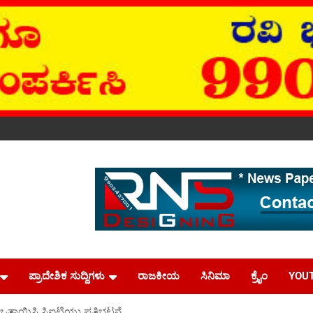
ಪ್ರಾದೇಶಿಕ ಸುದ್ದಿಗಳು
ರಾಜಕೀಯ
ಸಿನಿಮಾ
ಕ್ರೈಂ
YOU
 ಒತ್ತಾಯಿಸಿ ಸಿಐಟಿಯು ಪ್ರತಿಭಟನೆ