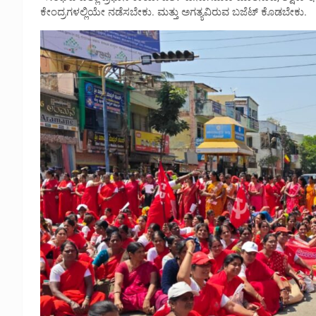
ಕೇಂದ್ರಗಳಲ್ಲಿಯೇ ನಡೆಸಬೇಕು. ಮತ್ತು ಅಗತ್ಯವಿರುವ ಬಜೆಟ್ ಕೊಡಬೇಕು.