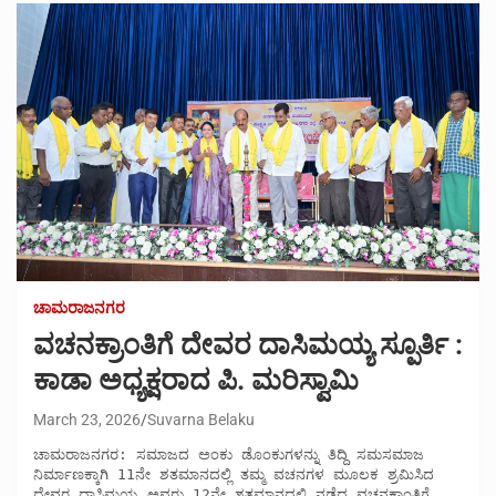
ಚಾಮರಾಜನಗರ
ವಚನಕ್ರಾಂತಿಗೆ ದೇವರ ದಾಸಿಮಯ್ಯ ಸ್ಪೂರ್ತಿ :
ಕಾಡಾ ಅಧ್ಯಕ್ಷರಾದ ಪಿ. ಮರಿಸ್ವಾಮಿ
March 23, 2026
Suvarna Belaku
ಚಾಮರಾಜನಗರ: ಸಮಾಜದ ಅಂಕು ಡೊಂಕುಗಳನ್ನು ತಿದ್ದಿ ಸಮಸಮಾಜ 
ನಿರ್ಮಾಣಕ್ಕಾಗಿ 11ನೇ ಶತಮಾನದಲ್ಲಿ ತಮ್ಮ ವಚನಗಳ ಮೂಲಕ ಶ್ರಮಿಸಿದ 
ದೇವರ ದಾಸಿಮಯ್ಯ ಅವರು 12ನೇ ಶತಮಾನದಲ್ಲಿ ನಡೆದ ವಚನಕ್ರಾಂತಿಗೆ 