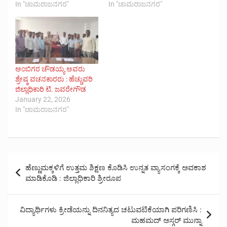
In "ಚಾಮರಾಜನಗರ"
In "ಚಾಮರಾಜನಗರ"
ಅಂಬಿಗರ ಚೌಡಯ್ಯ ಅವರು
ಶ್ರೇಷ್ಠ ವಚನಕಾರರು : ಹೆಚ್ಚುವರಿ
ಜಿಲ್ಲಾಧಿಕಾರಿ ಟಿ. ಜವರೇಗೌಡ
January 22, 2026
In "ಚಾಮರಾಜನಗರ"
Post
ಹೆಣ್ಣುಮಕ್ಕಳಿಗೆ ಉತ್ತಮ ಶಿಕ್ಷಣ ಕೊಡಿಸಿ ಉನ್ನತ ವ್ಯಾಸಂಗಕ್ಕೆ ಅವಕಾಶ
navigation
ಮಾಡಿಕೊಡಿ : ಜಿಲ್ಲಾಧಿಕಾರಿ ಶ್ರೀರೂಪ
ವಿದ್ಯಾರ್ಥಿಗಳು ಕ್ರೀಡೆಯನ್ನು ದಿನನಿತ್ಯದ ಚಟುವಟಿಕೆಯಾಗಿ ಪರಿಗಣಿಸಿ :
ಮಹಮದ್ ಅಸ್ಗರ್ ಮುನ್ನಾ