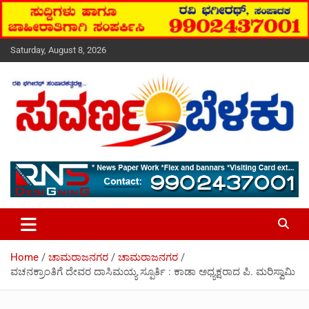
Skip
to
content
Saturday, August 8, 2026
Your Voice, Your News, Your Community.
Suvarna Belaku | ಸುವರ್ಣ ಬೆಳಕು
Home
ಚಾಮರಾಜನಗರ
ಚಾಮರಾಜನಗರ
ವಚನಕ್ರಾಂತಿಗೆ ದೇವರ ದಾಸಿಮಯ್ಯ ಸ್ಪೂರ್ತಿ : ಕಾಡಾ ಅಧ್ಯಕ್ಷರಾದ ಪಿ. ಮರಿಸ್ವಾಮಿ