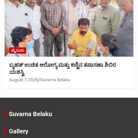
ಮೈಸೂರು
ಬೃಹತ್ ಉಚಿತ ಆರೋಗ್ಯ ಮತ್ತು ಕಣ್ಣಿನ ತಪಾಸಣಾ ಶಿಬಿರ
ಯಶಸ್ವಿ
August 7, 2026
Suvarna Belaku
Suvarna Belaku
Gallery