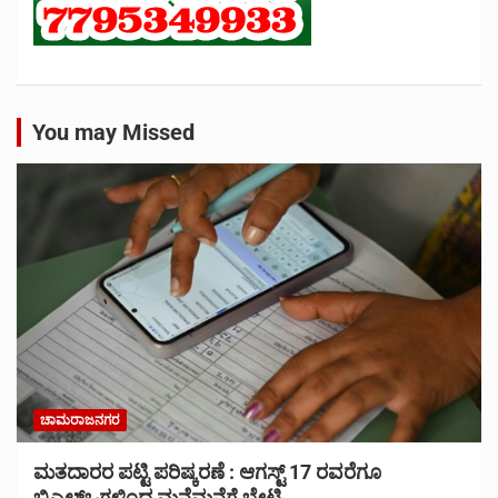
You may Missed
ಚಾಮರಾಜನಗರ
ಮತದಾರರ ಪಟ್ಟಿ ಪರಿಷ್ಕರಣೆ : ಆಗಸ್ಟ್ 17 ರವರೆಗೂ
ಬಿಎಲ್‍ಒಗಳಿಂದ ಮನೆಮನೆಗೆ ಭೇಟಿ