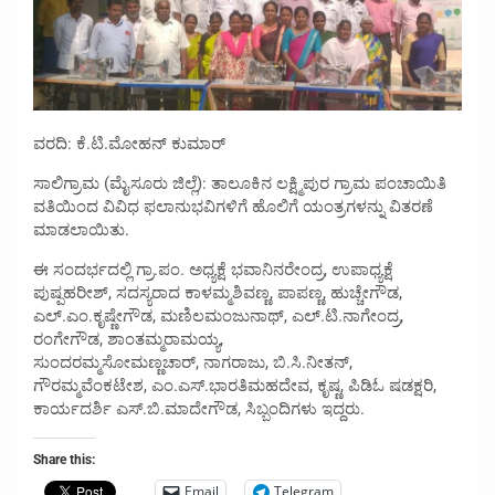
ವರದಿ: ಕೆ.ಟಿ.ಮೋಹನ್ ಕುಮಾರ್
ಸಾಲಿಗ್ರಾಮ (ಮೈಸೂರು ಜಿಲ್ಲೆ): ತಾಲೂಕಿನ ಲಕ್ಷ್ಮಿಪುರ ಗ್ರಾಮ ಪಂಚಾಯಿತಿ
ವತಿಯಿಂದ ವಿವಿಧ ಫಲಾನುಭವಿಗಳಿಗೆ ಹೊಲಿಗೆ ಯಂತ್ರಗಳನ್ನು ವಿತರಣೆ
ಮಾಡಲಾಯಿತು.
ಈ ಸಂದರ್ಭದಲ್ಲಿ ಗ್ರಾ.ಪಂ. ಅಧ್ಯಕ್ಷೆ ಭವಾನಿನರೇಂದ್ರ, ಉಪಾಧ್ಯಕ್ಷೆ
ಪುಷ್ಪಹರೀಶ್, ಸದಸ್ಯರಾದ ಕಾಳಮ್ಮಶಿವಣ್ಣ, ಪಾಪಣ್ಣ, ಹುಚ್ಚೇಗೌಡ,
ಎಲ್.ಎಂ.ಕೃಷ್ಣೇಗೌಡ, ಮಣಿಲಮಂಜುನಾಥ್, ಎಲ್.ಟಿ.ನಾಗೇಂದ್ರ,
ರಂಗೇಗೌಡ, ಶಾಂತಮ್ಮರಾಮಯ್ಯ,
ಸುಂದರಮ್ಮಸೋಮಣ್ಣಚಾರ್, ನಾಗರಾಜು, ಬಿ.ಸಿ.ನೀತನ್,
ಗೌರಮ್ಮವೆಂಕಟೇಶ, ಎಂ.ಎಸ್.ಭಾರತಿಮಹದೇವ, ಕೃಷ್ಣ, ಪಿಡಿಓ ಷಡಕ್ಷರಿ,
ಕಾರ್ಯದರ್ಶಿ ಎಸ್.ಬಿ.ಮಾದೇಗೌಡ, ಸಿಬ್ಬಂದಿಗಳು ಇದ್ದರು.
Share this:
Email
Telegram