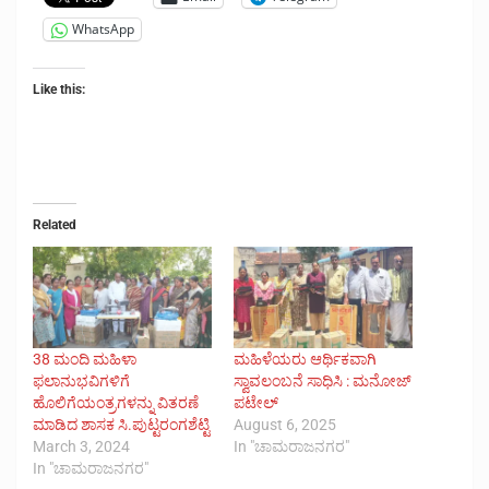
WhatsApp
Like this:
Related
38 ಮಂದಿ ಮಹಿಳಾ
ಮಹಿಳೆಯರು ಆರ್ಥಿಕವಾಗಿ
ಫಲಾನುಭವಿಗಳಿಗೆ
ಸ್ವಾವಲಂಬನೆ ಸಾಧಿಸಿ : ಮನೋಜ್
ಹೊಲಿಗೆಯಂತ್ರಗಳನ್ನು ವಿತರಣೆ
ಪಟೇಲ್
ಮಾಡಿದ ಶಾಸಕ ಸಿ.ಪುಟ್ಟರಂಗಶೆಟ್ಟಿ
August 6, 2025
March 3, 2024
In "ಚಾಮರಾಜನಗರ"
In "ಚಾಮರಾಜನಗರ"