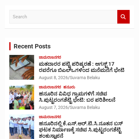
S
e
a
r
c
Recent Posts
h
ಚಾಮರಾಜನಗರ
ಮತದಾರರ ಪಟ್ಟಿ ಪರಿಷ್ಕರಣೆ : ಆಗಸ್ಟ್ 17
ರವರೆಗೂ ಬಿಎಲ್‍ಒಗಳಿಂದ ಮನೆಮನೆಗೆ ಭೇಟಿ
August 8, 2026
Suvarna Belaku
ಚಾಮರಾಜನಗರ
ಹನೂರು
ಹನೂರಿನ ವಿವಿಧ ಗ್ರಾಮಗಳಿಗೆ ಸಚಿವ
ಸಿ.ಪುಟ್ಟರಂಗಶೆಟ್ಟಿ ಭೇಟಿ: ಬರ ಪರಿಶೀಲನೆ
August 7, 2026
Suvarna Belaku
ಚಾಮರಾಜನಗರ
ಹನೂರಿನಲ್ಲಿ ಕೆ.ಎಸ್.ಆರ್.ಟಿ.ಸಿ.ನೂತನ ಬಸ್
ಘಟಕ ನಿರ್ಮಾಣಕ್ಕೆ ಸಚಿವ ಸಿ.ಪುಟ್ಟರಂಗಶೆಟ್ಟಿ
ಶಂಕುಸ್ಥಾಪನೆ