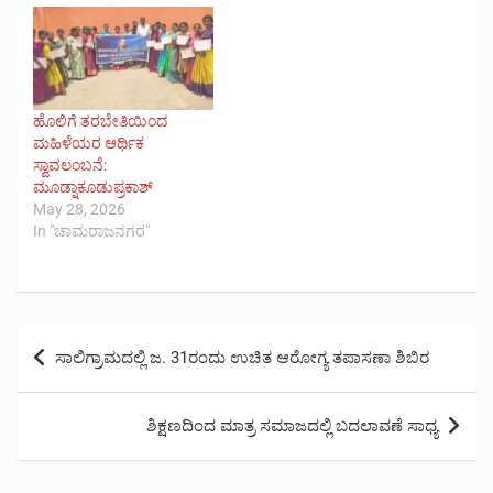
ಹೊಲಿಗೆ ತರಬೇತಿಯಿಂದ
ಮಹಿಳೆಯರ ಆರ್ಥಿಕ
ಸ್ವಾವಲಂಬನೆ:
ಮೂಡ್ನಾಕೂಡುಪ್ರಕಾಶ್
May 28, 2026
In "ಚಾಮರಾಜನಗರ"
Post
ಸಾಲಿಗ್ರಾಮದಲ್ಲಿ ಜ. 31ರಂದು ಉಚಿತ ಆರೋಗ್ಯ ತಪಾಸಣಾ ಶಿಬಿರ
navigation
ಶಿಕ್ಷಣದಿಂದ ಮಾತ್ರ ಸಮಾಜದಲ್ಲಿ ಬದಲಾವಣೆ ಸಾಧ್ಯ