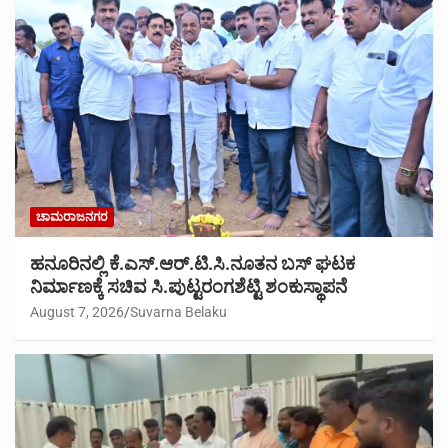
ಚಾಮರಾಜನಗರ
ಹನೂರಿನಲ್ಲಿ ಕೆ.ಎಸ್.ಆರ್.ಟಿ.ಸಿ.ನೂತನ ಬಸ್ ಘಟಕ
ನಿರ್ಮಾಣಕ್ಕೆ ಸಚಿವ ಸಿ.ಪುಟ್ಟರಂಗಶೆಟ್ಟಿ ಶಂಕುಸ್ಥಾಪನೆ
August 7, 2026
Suvarna Belaku