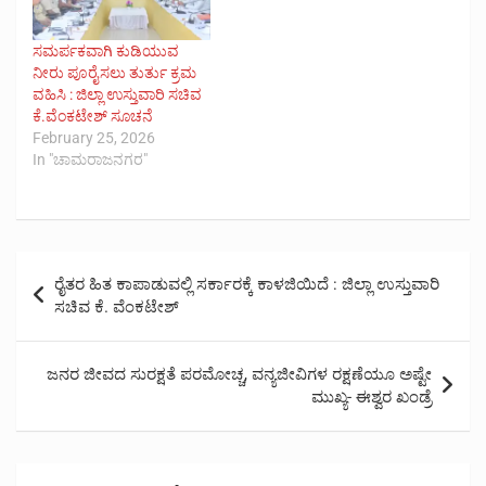
ಸಮರ್ಪಕವಾಗಿ ಕುಡಿಯುವ
ನೀರು ಪೂರೈಸಲು ತುರ್ತು ಕ್ರಮ
ವಹಿಸಿ : ಜಿಲ್ಲಾ ಉಸ್ತುವಾರಿ ಸಚಿವ
ಕೆ.ವೆಂಕಟೇಶ್ ಸೂಚನೆ
February 25, 2026
In "ಚಾಮರಾಜನಗರ"
Post
ರೈತರ ಹಿತ ಕಾಪಾಡುವಲ್ಲಿ ಸರ್ಕಾರಕ್ಕೆ ಕಾಳಜಿಯಿದೆ : ಜಿಲ್ಲಾ ಉಸ್ತುವಾರಿ
navigation
ಸಚಿವ ಕೆ. ವೆಂಕಟೇಶ್
ಜನರ ಜೀವದ ಸುರಕ್ಷತೆ ಪರಮೋಚ್ಚ, ವನ್ಯಜೀವಿಗಳ ರಕ್ಷಣೆಯೂ ಅಷ್ಟೇ
ಮುಖ್ಯ- ಈಶ್ವರ ಖಂಡ್ರೆ