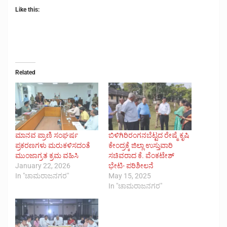
Like this:
Related
ಮಾನವ ಪ್ರಾಣಿ ಸಂಘರ್ಷ
ಬಿಳಿಗಿರಿರಂಗನಬೆಟ್ಟದ ರೇಷ್ಮೆ ಕೃಷಿ
ಪ್ರಕರಣಗಳು ಮರುಕಳಿಸದಂತೆ
ಕೇಂದ್ರಕ್ಕೆ ಜಿಲ್ಲಾ ಉಸ್ತುವಾರಿ
ಮುಂಜಾಗ್ರತ ಕ್ರಮ ವಹಿಸಿ
ಸಚಿವರಾದ ಕೆ. ವೆಂಕಟೇಶ್
January 22, 2026
ಭೇಟಿ- ಪರಿಶೀಲನೆ
In "ಚಾಮರಾಜನಗರ"
May 15, 2025
In "ಚಾಮರಾಜನಗರ"