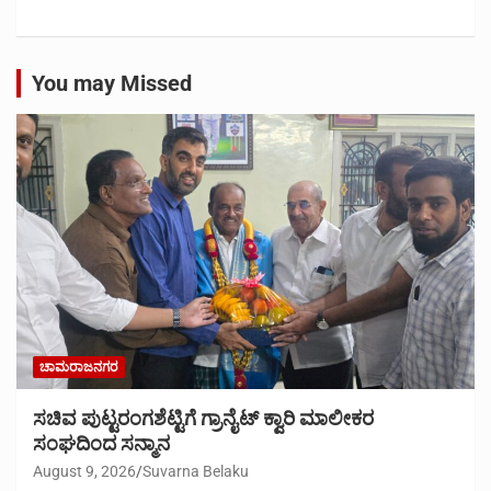
You may Missed
ಚಾಮರಾಜನಗರ
ಸಚಿವ ಪುಟ್ಟರಂಗಶೆಟ್ಟಿಗೆ ಗ್ರಾನೈಟ್ ಕ್ವಾರಿ ಮಾಲೀಕರ
ಸಂಘದಿಂದ ಸನ್ಮಾನ
August 9, 2026
Suvarna Belaku