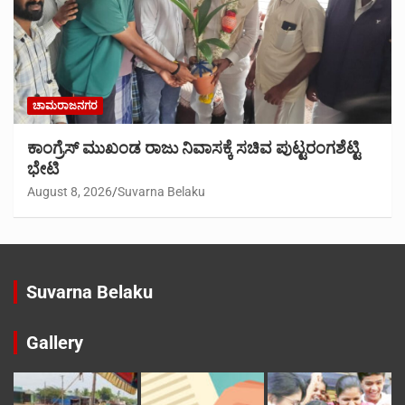
ಚಾಮರಾಜನಗರ
ಕಾಂಗ್ರೆಸ್ ಮುಖಂಡ ರಾಜು ನಿವಾಸಕ್ಕೆ ಸಚಿವ ಪುಟ್ಟರಂಗಶೆಟ್ಟಿ
ಭೇಟಿ
August 8, 2026
Suvarna Belaku
Suvarna Belaku
Gallery