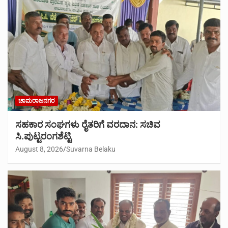
ಚಾಮರಾಜನಗರ
ಸಹಕಾರ ಸಂಘಗಳು ರೈತರಿಗೆ ವರದಾನ: ಸಚಿವ
ಸಿ.ಪುಟ್ಟರಂಗಶೆಟ್ಟಿ
August 8, 2026
Suvarna Belaku