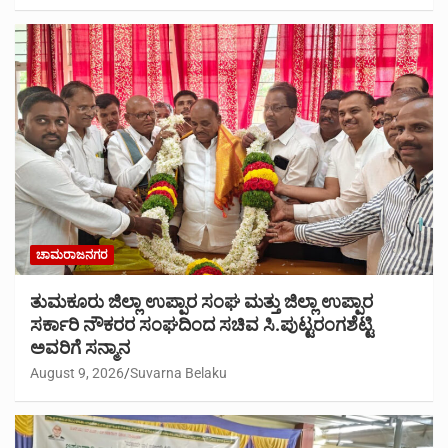
ಚಾಮರಾಜನಗರ
ತುಮಕೂರು ಜಿಲ್ಲಾ ಉಪ್ಪಾರ ಸಂಘ ಮತ್ತು ಜಿಲ್ಲಾ ಉಪ್ಪಾರ
ಸರ್ಕಾರಿ ನೌಕರರ ಸಂಘದಿಂದ ಸಚಿವ ಸಿ.ಪುಟ್ಟರಂಗಶೆಟ್ಟಿ
ಅವರಿಗೆ ಸನ್ಮಾನ
August 9, 2026
Suvarna Belaku