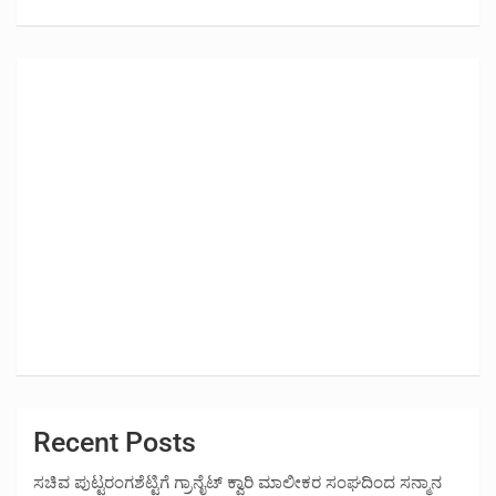
Recent Posts
ಸಚಿವ ಪುಟ್ಟರಂಗಶೆಟ್ಟಿಗೆ ಗ್ರಾನೈಟ್ ಕ್ವಾರಿ ಮಾಲೀಕರ ಸಂಘದಿಂದ ಸನ್ಮಾನ