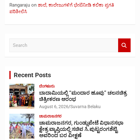
Rangaraju
on
ಶಾಲೆ, ಕಾಲೇಜುಗಳಿಗೆ ಭೇಟಿನೀಡಿ ಕಲಿಕಾ ಪ್ರಗತಿ
ಪರಿಶೀಲಿಸಿ
S
e
a
r
c
Recent Posts
h
ಬೆಂಗಳೂರು
ಬಾದಾಮಿಯಲ್ಲಿ “ಮಂದಾರ ಹೂವು” ಚಲನಚಿತ್ರ
ಚಿತ್ರೀಕರಣ ಆರಂಭ
August 6, 2026
Suvarna Belaku
ಚಾಮರಾಜನಗರ
ಚಾಮರಾಜನಗರ, ಗುಂಡ್ಲುಪೇಟೆ ವಿಧಾನಸಭಾ
ಕ್ಷೇತ್ರ ವ್ಯಾಪ್ತಿಯಲ್ಲಿ ಸಚಿವ ಸಿ.ಪುಟ್ಟರಂಗಶೆಟ್ಟಿ
ಅವರಿಂದ ಬರ ವೀಕ್ಷಣೆ