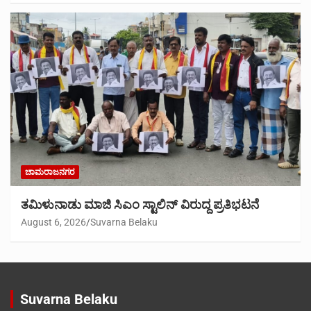
ಚಾಮರಾಜನಗರ
ತಮಿಳುನಾಡು ಮಾಜಿ ಸಿಎಂ ಸ್ಟಾಲಿನ್ ವಿರುದ್ದ ಪ್ರತಿಭಟನೆ
August 6, 2026
Suvarna Belaku
Suvarna Belaku