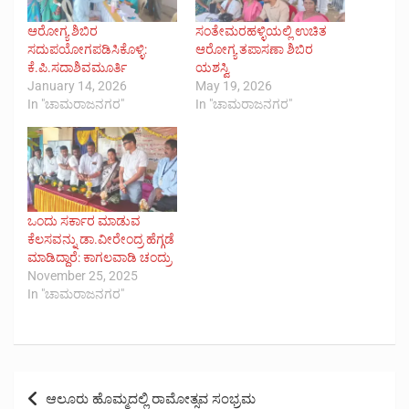
ಆರೋಗ್ಯ ಶಿಬಿರ
ಸಂತೇಮರಹಳ್ಳಿಯಲ್ಲಿ ಉಚಿತ
ಸದುಪಯೋಗಪಡಿಸಿಕೊಳ್ಳಿ:
ಆರೋಗ್ಯ ತಪಾಸಣಾ ಶಿಬಿರ
ಕೆ.ಪಿ.ಸದಾಶಿವಮೂರ್ತಿ
ಯಶಸ್ವಿ
January 14, 2026
May 19, 2026
In "ಚಾಮರಾಜನಗರ"
In "ಚಾಮರಾಜನಗರ"
ಒಂದು ಸರ್ಕಾರ ಮಾಡುವ
ಕೆಲಸವನ್ನು ಡಾ.ವೀರೇಂದ್ರ ಹೆಗ್ಗಡೆ
ಮಾಡಿದ್ದಾರೆ: ಕಾಗಲವಾಡಿ ಚಂದ್ರು
November 25, 2025
In "ಚಾಮರಾಜನಗರ"
Post
ಆಲೂರು ಹೊಮ್ಮದಲ್ಲಿ ರಾಮೋತ್ಸವ ಸಂಭ್ರಮ