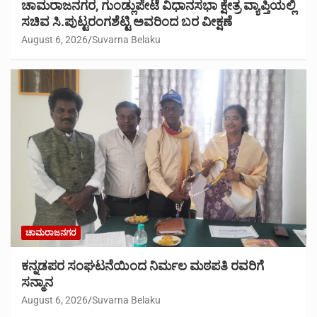
ಚಾಮರಾಜನಗರ, ಗುಂಡ್ಲುಪೇಟೆ ವಿಧಾನಸಭಾ ಕ್ಷೇತ್ರ ವ್ಯಾಪ್ತಿಯಲ್ಲಿ
ಸಚಿವ ಸಿ.ಪುಟ್ಟರಂಗಶೆಟ್ಟಿ ಅವರಿಂದ ಬರ ವೀಕ್ಷಣೆ
August 6, 2026
Suvarna Belaku
ಚಾಮರಾಜನಗರ
ಕನ್ನಡಪರ ಸಂಘಟನೆಯಿಂದ ನಿರ್ಮಲ ಮಠಪತಿ ರವರಿಗೆ
ಸನ್ಮಾನ
August 6, 2026
Suvarna Belaku