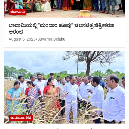
ಬೆಂಗಳೂರು
ಬಾದಾಮಿಯಲ್ಲಿ “ಮಂದಾರ ಹೂವು” ಚಲನಚಿತ್ರ ಚಿತ್ರೀಕರಣ
ಆರಂಭ
August 6, 2026
Suvarna Belaku
ಚಾಮರಾಜನಗರ