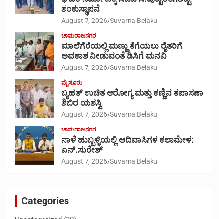
ಶಂಕುಸ್ಥಾಪನೆ
August 7, 2026
Suvarna Belaku
ಚಾಮರಾಜನಗರ
ಮಾಲೆಗೆರೆಯಲ್ಲಿ ಮಣ್ಣು ತೆಗೆಯಲು ರೈತರಿಗೆ
ಅವಕಾಶ ನೀಡುವಂತೆ ಡಿಸಿಗೆ ಮನವಿ
August 7, 2026
Suvarna Belaku
ಮೈಸೂರು
ಬೃಹತ್ ಉಚಿತ ಆರೋಗ್ಯ ಮತ್ತು ಕಣ್ಣಿನ ತಪಾಸಣಾ
ಶಿಬಿರ ಯಶಸ್ವಿ
August 7, 2026
Suvarna Belaku
ಚಾಮರಾಜನಗರ
ನಾಳೆ ಹುಬ್ಬಳ್ಳಿಯಲ್ಲಿ ಆದಿವಾಸಿಗಳ ಕಲಾಮೇಳ:
ಎನ್.ಸುರೇಶ್
August 7, 2026
Suvarna Belaku
Categories