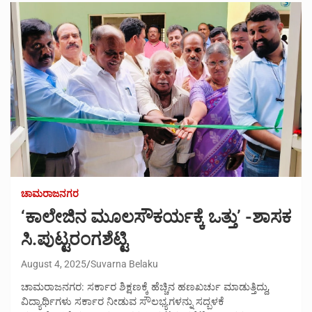
ಚಾಮರಾಜನಗರ
‘ಕಾಲೇಜಿನ ಮೂಲಸೌಕರ್ಯಕ್ಕೆ ಒತ್ತು’ -ಶಾಸಕ
ಸಿ.ಪುಟ್ಟರಂಗಶೆಟ್ಟಿ
August 4, 2025
Suvarna Belaku
ಚಾಮರಾಜನಗರ: ಸರ್ಕಾರ ಶಿಕ್ಷಣಕ್ಕೆ ಹೆಚ್ಚಿನ ಹಣಖರ್ಚು ಮಾಡುತ್ತಿದ್ದು,
ವಿದ್ಯಾರ್ಥಿಗಳು ಸರ್ಕಾರ ನೀಡುವ ಸೌಲಭ್ಯಗಳನ್ನು ಸದ್ಬಳಕೆ