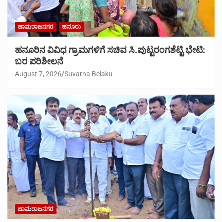
ಚಾಮರಾಜನಗರ
ಹನೂರು
ಹನೂರಿನ ವಿವಿಧ ಗ್ರಾಮಗಳಿಗೆ ಸಚಿವ ಸಿ.ಪುಟ್ಟರಂಗಶೆಟ್ಟಿ ಭೇಟಿ:
ಬರ ಪರಿಶೀಲನೆ
August 7, 2026
Suvarna Belaku
ಚಾಮರಾಜನಗರ