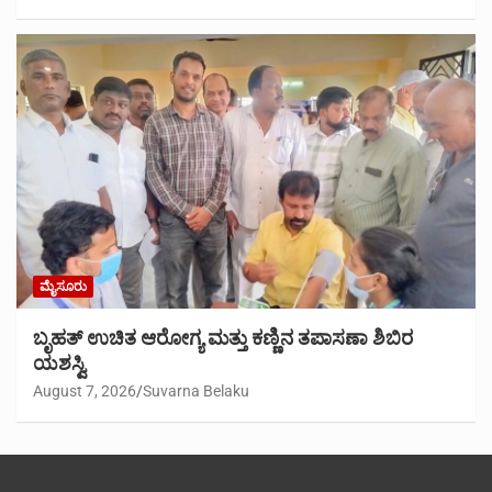
ಮೈಸೂರು
ಬೃಹತ್ ಉಚಿತ ಆರೋಗ್ಯ ಮತ್ತು ಕಣ್ಣಿನ ತಪಾಸಣಾ ಶಿಬಿರ
ಯಶಸ್ವಿ
August 7, 2026
Suvarna Belaku