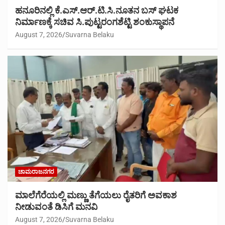
ಹನೂರಿನಲ್ಲಿ ಕೆ.ಎಸ್.ಆರ್.ಟಿ.ಸಿ.ನೂತನ ಬಸ್ ಘಟಕ
ನಿರ್ಮಾಣಕ್ಕೆ ಸಚಿವ ಸಿ.ಪುಟ್ಟರಂಗಶೆಟ್ಟಿ ಶಂಕುಸ್ಥಾಪನೆ
August 7, 2026
Suvarna Belaku
ಚಾಮರಾಜನಗರ
ಮಾಲೆಗೆರೆಯಲ್ಲಿ ಮಣ್ಣು ತೆಗೆಯಲು ರೈತರಿಗೆ ಅವಕಾಶ
ನೀಡುವಂತೆ ಡಿಸಿಗೆ ಮನವಿ
August 7, 2026
Suvarna Belaku