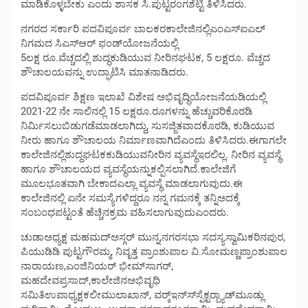
ಮಾಡಿಕೊಳ್ಳಬೇಕು ಎಂದು ಶಾಸಕ ಸಿ.ಪುಟ್ಟರಂಗಶೆಟ್ಟಿ ತಿಳಿಸಿದರು.
ನಗರದ ಸರ್ಕಾರಿ ಪದವಿಪೂರ್ವ ಬಾಲಕರಕಾಲೇಜಿನಲ್ಲಿಎಂಎಸ್‍ಐಎಲ್
ನಿಗಮದ ಸಿಎಸ್‍ಆರ್ ಫಂಡ್‍ಯೋಜನೆಯಲ್ಲಿ
5ಲಕ್ಷ ರೂ.ವೆಚ್ಚದಲ್ಲಿ ಶುದ್ಧಕುಡಿಯುವ ನೀರಿನಘಟಕ, 5 ಲಕ್ಷರೂ. ವೆಚ್ಚದ
ಶೌಚಾಲಯವನ್ನು ಉದ್ಘಾಟಿಸಿ ಮಾತನಾಡಿದರು.
ಪದವಿಪೂರ್ವ ಶಿಕ್ಷಣ ಇಲಾಖೆ ವಿಶೇಷ ಅಭಿವೃದ್ಧಿಯೋಜನೆಯಡಿಯಲ್ಲಿ
2021-22 ನೇ ಸಾಲಿನಲ್ಲಿ 15 ಲಕ್ಷರೂ.ರೂಗಳನ್ನು ಹೆಚ್ಚುವರಿಕೊಠಡಿ
ನಿರ್ಮಿಸಲುಬಿಡುಗಡೆಮಾಡಲಾಗಿದ್ದು, ಸುಸಜ್ಜಿತವಾದಕೊಠಡಿ, ಕುಡಿಯುವ
ನೀರು ಹಾಗೂ ಶೌಚಾಲಯ ನಿರ್ಮಾಣವಾಗಿದೆಎಂದು ತಿಳಿಸಿದರು.ಈಗಾಗಲೇ
ಕಾಲೇಜಿನಲ್ಲಿಶುದ್ದಘಟಕಕುಡಿಯುವನೀರಿನ ವ್ಯವಸ್ಥೆಇರಲಿಲ್ಲ. ನೀರಿನ ವ್ಯವಸ್ಥೆ
ಹಾಗೂ ಶೌಚಾಲಯದ ವ್ಯವಸ್ಥೆಯನ್ನುಕಲ್ಪಿಸಲಾಗಿದೆ.ಕಾಲೇಜಿಗೆ
ಮೂಲಭೂತವಾಗಿ ಬೇಕಾದಎಲ್ಲಾ ವ್ಯವಸ್ಥೆ ಮಾಡಲಾಗುವುದು.ಈ
ಕಾಲೇಜಿನಲ್ಲಿ ಏನೇ ಸಮಸ್ಯೆಗಳಿದ್ದರೂ ನನ್ನ ಗಮನಕ್ಕೆ ತನ್ನಿಅದಕ್ಕೆ
ಸಂಬಂಧಪಟ್ಟಂತೆ ಹೆಚ್ಚಿನಕ್ರಮ ವಹಿಸಲಾಗುವುದುಎಂದರು.
ಚುಡಾಅಧ್ಯಕ್ಷ ಮಹಮದ್‍ಅಸ್ಗರ್ ಮುನ್ನ,ನಗರಸಭಾ ಸದಸ್ಯಸ್ವಾಮಿಕರಿನಪುರ,
ಪಿಯುಡಿಡಿ ಪುಟ್ಟಗೌರಮ್ಮ, ನಿವೃತ್ತ ಪ್ರಾಂಶುಪಾಲ ವಿ.ಸೋಮಣ್ಣಪ್ರಾಂಶುಪಾಲ
ನಾರಾಯಣ,ಎಂಜಿನಿಯರ್ ಭೀಮ್‍ಸಾಗರ್,
ಮಹದೇವಪ್ರಸಾದ್,ಕಾಲೇಜಿನಅಭಿವೃಧಿ
ಸಮಿತಿಉಪಾಧ್ಯಕ್ಷಕಲೀಮುಲಾಖಾನ್, ವರ್ಕ್‍ಇನ್ಸ್‍ಸ್ಪೆಕ್ಟರ್‍ಬ್ಯಾಡ್‍ಮೂಡ್ಲು