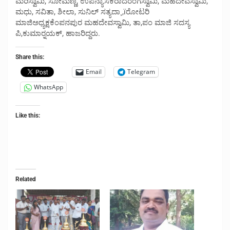
ಮರಿಸ್ವಾಮಿ, ಸೋಮಣ್ಣ, ಉಪನ್ಯಾಸಕರಾದರಂಗಸ್ವಾಮಿ, ಮಹದೇವಸ್ವಾಮಿ,
ಮಧು, ಸವಿತಾ, ಶೀಲಾ, ಸುನಿಲ್ ಸತ್ಯದಾ¸,ïರೋಟರಿ
ಮಾಜಿಅಧ್ಯಕ್ಷಕೆಂಪನಪುರ ಮಹದೇವಸ್ವಾಮಿ, ತಾ,ಪಂ ಮಾಜಿ ಸದಸ್ಯ
ಪಿ,ಕುಮಾರ್‍ನಯಕ್, ಹಾಜರಿದ್ದರು.
Share this:
Email
Telegram
WhatsApp
Like this:
Related