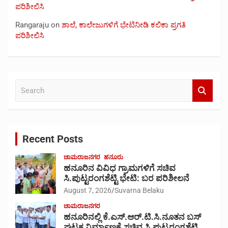
ಪರಿಶೀಲಿಸಿ
Rangaraju
on
ಶಾಲೆ, ಕಾಲೇಜುಗಳಿಗೆ ಭೇಟಿನೀಡಿ ಕಲಿಕಾ ಪ್ರಗತಿ
ಪರಿಶೀಲಿಸಿ
S
e
a
r
c
Recent Posts
h
ಚಾಮರಾಜನಗರ
ಹನೂರು
ಹನೂರಿನ ವಿವಿಧ ಗ್ರಾಮಗಳಿಗೆ ಸಚಿವ
ಸಿ.ಪುಟ್ಟರಂಗಶೆಟ್ಟಿ ಭೇಟಿ: ಬರ ಪರಿಶೀಲನೆ
August 7, 2026
Suvarna Belaku
ಚಾಮರಾಜನಗರ
ಹನೂರಿನಲ್ಲಿ ಕೆ.ಎಸ್.ಆರ್.ಟಿ.ಸಿ.ನೂತನ ಬಸ್
ಘಟಕ ನಿರ್ಮಾಣಕ್ಕೆ ಸಚಿವ ಸಿ.ಪುಟ್ಟರಂಗಶೆಟ್ಟಿ