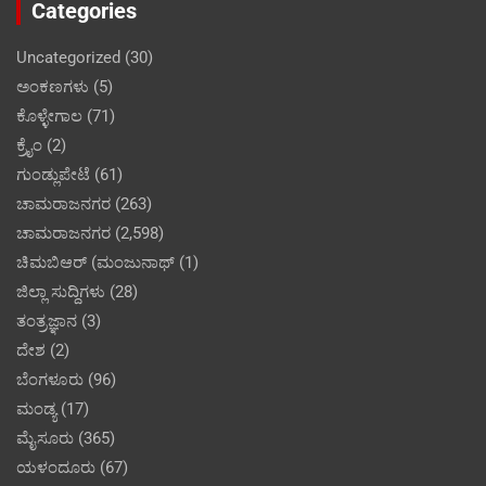
Categories
Uncategorized
(30)
ಅಂಕಣಗಳು
(5)
ಕೊಳ್ಳೇಗಾಲ
(71)
ಕ್ರೈಂ
(2)
ಗುಂಡ್ಲುಪೇಟೆ
(61)
ಚಾಮರಾಜನಗರ
(263)
ಚಾಮರಾಜನಗರ
(2,598)
ಚಿಮಬಿಆರ್ (ಮಂಜುನಾಥ್
(1)
ಜಿಲ್ಲಾ ಸುದ್ದಿಗಳು
(28)
ತಂತ್ರಜ್ಞಾನ
(3)
ದೇಶ
(2)
ಬೆಂಗಳೂರು
(96)
ಮಂಡ್ಯ
(17)
ಮೈಸೂರು
(365)
ಯಳಂದೂರು
(67)