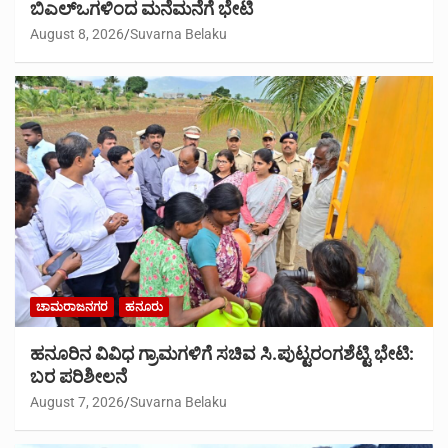
ಬಿಎಲ್‍ಒಗಳಿಂದ ಮನೆಮನೆಗೆ ಭೇಟಿ
August 8, 2026
Suvarna Belaku
ಚಾಮರಾಜನಗರ
ಹನೂರು
ಹನೂರಿನ ವಿವಿಧ ಗ್ರಾಮಗಳಿಗೆ ಸಚಿವ ಸಿ.ಪುಟ್ಟರಂಗಶೆಟ್ಟಿ ಭೇಟಿ:
ಬರ ಪರಿಶೀಲನೆ
August 7, 2026
Suvarna Belaku