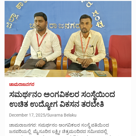
ಚಾಮರಾಜನಗರ
ಸಮರ್ಥನಂ ಅಂಗವಿಕಲರ ಸಂಸ್ಥೆಯಿಂದ
ಉಚಿತ ಉದ್ಯೋಗ ವಿಕಸನ ತರಬೇತಿ
December 17, 2025
Suvarna Belaku
ಚಾಮರಾಜನಗರ: ಸಮರ್ಥನಂ ಅಂಗವಿಕಲರ ಸಂಸ್ಥೆ ವತಿಯಿಂದ
ಜನವರಿಯಲ್ಲಿ ಮೈಸೂರಿನ ಲಕ್ಷ್ಮೀ ಚಿತ್ರಮಂದಿರದ ಸಮೀಪದಲ್ಲಿ