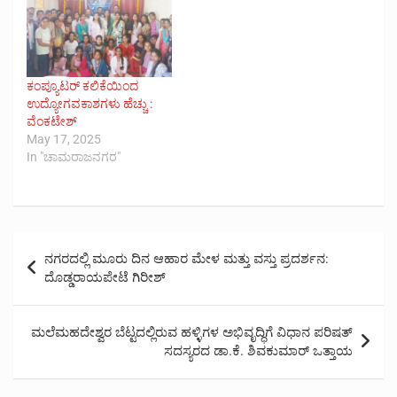
ಕಂಪ್ಯೂಟರ್ ಕಲಿಕೆಯಿಂದ
ಉದ್ಯೋಗವಕಾಶಗಳು ಹೆಚ್ಚು :
ವೆಂಕಟೇಶ್
May 17, 2025
In "ಚಾಮರಾಜನಗರ"
Post
ನಗರದಲ್ಲಿ ಮೂರು ದಿನ ಆಹಾರ ಮೇಳ ಮತ್ತು ವಸ್ತು ಪ್ರದರ್ಶನ:
navigation
ದೊಡ್ಡರಾಯಪೇಟೆ ಗಿರೀಶ್
ಮಲೆಮಹದೇಶ್ವರ ಬೆಟ್ಟದಲ್ಲಿರುವ ಹಳ್ಳಿಗಳ ಅಭಿವೃದ್ಧಿಗೆ ವಿಧಾನ ಪರಿಷತ್
ಸದಸ್ಯರದ ಡಾ.ಕೆ. ಶಿವಕುಮಾರ್ ಒತ್ತಾಯ