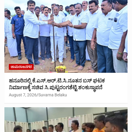
ಚಾಮರಾಜನಗರ
ಹನೂರಿನಲ್ಲಿ ಕೆ.ಎಸ್.ಆರ್.ಟಿ.ಸಿ.ನೂತನ ಬಸ್ ಘಟಕ
ನಿರ್ಮಾಣಕ್ಕೆ ಸಚಿವ ಸಿ.ಪುಟ್ಟರಂಗಶೆಟ್ಟಿ ಶಂಕುಸ್ಥಾಪನೆ
August 7, 2026
Suvarna Belaku