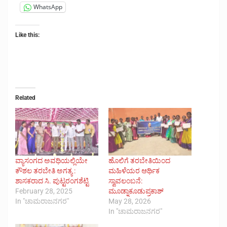
WhatsApp
Like this:
Related
ವ್ಯಾಸಂಗದ ಅವಧಿಯಲ್ಲಿಯೇ
ಹೊಲಿಗೆ ತರಬೇತಿಯಿಂದ
ಕೌಶಲ ತರಬೇತಿ ಅಗತ್ಯ :
ಮಹಿಳೆಯರ ಆರ್ಥಿಕ
ಶಾಸಕರಾದ ಸಿ. ಪುಟ್ಟರಂಗಶೆಟ್ಟಿ
ಸ್ವಾವಲಂಬನೆ:
February 28, 2025
ಮೂಡ್ನಾಕೂಡುಪ್ರಕಾಶ್
In "ಚಾಮರಾಜನಗರ"
May 28, 2026
In "ಚಾಮರಾಜನಗರ"