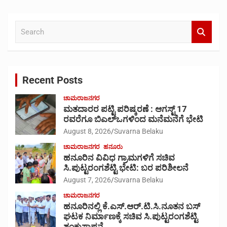
S
e
a
r
c
Recent Posts
h
ಚಾಮರಾಜನಗರ
ಮತದಾರರ ಪಟ್ಟಿ ಪರಿಷ್ಕರಣೆ : ಆಗಸ್ಟ್ 17
ರವರೆಗೂ ಬಿಎಲ್‍ಒಗಳಿಂದ ಮನೆಮನೆಗೆ ಭೇಟಿ
August 8, 2026
Suvarna Belaku
ಚಾಮರಾಜನಗರ
ಹನೂರು
ಹನೂರಿನ ವಿವಿಧ ಗ್ರಾಮಗಳಿಗೆ ಸಚಿವ
ಸಿ.ಪುಟ್ಟರಂಗಶೆಟ್ಟಿ ಭೇಟಿ: ಬರ ಪರಿಶೀಲನೆ
August 7, 2026
Suvarna Belaku
ಚಾಮರಾಜನಗರ
ಹನೂರಿನಲ್ಲಿ ಕೆ.ಎಸ್.ಆರ್.ಟಿ.ಸಿ.ನೂತನ ಬಸ್
ಘಟಕ ನಿರ್ಮಾಣಕ್ಕೆ ಸಚಿವ ಸಿ.ಪುಟ್ಟರಂಗಶೆಟ್ಟಿ
ಶಂಕುಸ್ಥಾಪನೆ