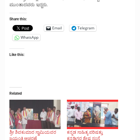
ಮುಂತಾದವರು ಇದ್ದರು.
Share this:
Email
Telegram
WhatsApp
Like this:
Related
ಶ್ರೀ ಶಿವಕುಮಾರ ಸ್ವಾಮಿಯವರ
ಕನ್ನಡ ಸಾಹಿತ್ಯ ಪರಿಷತ್ತು
ಜಯಂತಿ ಆಚರಣೆ
ಕನ್ನಡಿಗರ ಶ್ರೇಷ್ಠ ಸಂಸ್ಥೆ