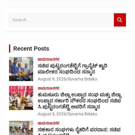
S
e
a
r
c
Recent Posts
h
ಚಾಮರಾಜನಗರ
ಸಚಿವ ಪುಟ್ಟರಂಗಶೆಟ್ಟಿಗೆ ಗ್ರಾನೈಟ್ ಕ್ವಾರಿ
ಮಾಲೀಕರ ಸಂಘದಿಂದ ಸನ್ಮಾನ
August 9, 2026
Suvarna Belaku
ಚಾಮರಾಜನಗರ
ತುಮಕೂರು ಜಿಲ್ಲಾ ಉಪ್ಪಾರ ಸಂಘ ಮತ್ತು ಜಿಲ್ಲಾ
ಉಪ್ಪಾರ ಸರ್ಕಾರಿ ನೌಕರರ ಸಂಘದಿಂದ ಸಚಿವ
ಸಿ.ಪುಟ್ಟರಂಗಶೆಟ್ಟಿ ಅವರಿಗೆ ಸನ್ಮಾನ
August 9, 2026
Suvarna Belaku
ಚಾಮರಾಜನಗರ
ಸಹಕಾರ ಸಂಘಗಳು ರೈತರಿಗೆ ವರದಾನ: ಸಚಿವ