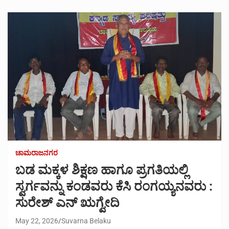
ಚಾಮರಾಜನಗರ
ಬಡ ಮಕ್ಕಳ ಶಿಕ್ಷಣ ಹಾಗೂ ಪ್ರಗತಿಯಲ್ಲಿ
ಸ್ವರ್ಗವನ್ನು ಕಂಡವರು ಕೆಸಿ ರಂಗಯ್ಯನವರು :
ಸುರೇಶ್ ಎನ್ ಋಗ್ವೇದಿ
May 22, 2026
Suvarna Belaku