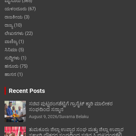
ಮೈಸೂರು
(365)
ಯಳಂದೂರು
(67)
ರಾಜಕೀಯ
(3)
ರಾಜ್ಯ
(10)
ಲೇಖನಗಳು
(22)
ವಾಣಿಜ್ಯ
(1)
ಸಿನಿಮಾ
(5)
ಸುದ್ದಿಗಳು
(1)
ಹನೂರು
(75)
ಹಾಸನ
(1)
Recent Posts
ಸಚಿವ ಪುಟ್ಟರಂಗಶೆಟ್ಟಿಗೆ ಗ್ರಾನೈಟ್ ಕ್ವಾರಿ ಮಾಲೀಕರ
ಸಂಘದಿಂದ ಸನ್ಮಾನ
August 9, 2026
Suvarna Belaku
ತುಮಕೂರು ಜಿಲ್ಲಾ ಉಪ್ಪಾರ ಸಂಘ ಮತ್ತು ಜಿಲ್ಲಾ ಉಪ್ಪಾರ
ಸರ್ಕಾರಿ ನೌಕರರ ಸಂಘದಿಂದ ಸಚಿವ ಸಿ.ಪುಟ್ಟರಂಗಶೆಟ್ಟಿ