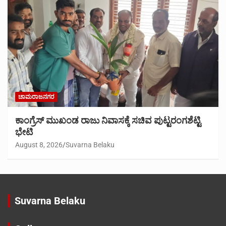
ಚಾಮರಾಜನಗರ
ಕಾಂಗ್ರೆಸ್ ಮುಖಂಡ ರಾಜು ನಿವಾಸಕ್ಕೆ ಸಚಿವ ಪುಟ್ಟರಂಗಶೆಟ್ಟಿ
ಭೇಟಿ
August 8, 2026
Suvarna Belaku
Suvarna Belaku