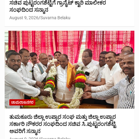
ಸಚಿವ ಪುಟ್ಟರಂಗಶೆಟ್ಟಿಗೆ ಗ್ರಾನೈಟ್ ಕ್ವಾರಿ ಮಾಲೀಕರ
ಸಂಘದಿಂದ ಸನ್ಮಾನ
August 9, 2026
Suvarna Belaku
ಚಾಮರಾಜನಗರ
ತುಮಕೂರು ಜಿಲ್ಲಾ ಉಪ್ಪಾರ ಸಂಘ ಮತ್ತು ಜಿಲ್ಲಾ ಉಪ್ಪಾರ
ಸರ್ಕಾರಿ ನೌಕರರ ಸಂಘದಿಂದ ಸಚಿವ ಸಿ.ಪುಟ್ಟರಂಗಶೆಟ್ಟಿ
ಅವರಿಗೆ ಸನ್ಮಾನ
August 9, 2026
Suvarna Belaku