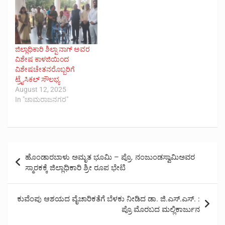
ಜಿಲ್ಲಾಧಿಕಾರಿ ಶಿಲ್ಪಾ ನಾಗ್ ಅವರ
ವಿಶೇಷ ಕಾಳಜಿಯಿಂದ
ವಿಶೇಷಚೇತನರೊಬ್ಬರಿಗೆ
ಟ್ರೈಸಿಕಲ್ ಸೌಲಭ್ಯ
August 12, 2025
In "ಚಾಮರಾಜನಗರ"
Post
ಹೊಂಡಾರಬಾಳು ಅಮೃತ ಭೂಮಿ – ಪ್ರೊ. ನಂಜುಂಡಸ್ವಾಮಿಅವರ
navigation
ಸ್ಮಾರಕಕ್ಕೆ ಜಿಲ್ಲಾಧಿಕಾರಿ ಶ್ರೀ ರೂಪ ಭೇಟಿ
ಕುವೆಂಪು ಆಶಯದ ವೈಚಾರಿಕತೆಗೆ ಬೆಳಕು ನೀಡಿದ ಡಾ. ಜಿ.ಎಸ್.ಎಸ್. :
ಪ್ರೊ ಮೊರಬದ ಮಲ್ಲಿಕಾರ್ಜುನ