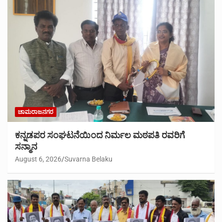
ಚಾಮರಾಜನಗರ
ಕನ್ನಡಪರ ಸಂಘಟನೆಯಿಂದ ನಿರ್ಮಲ ಮಠಪತಿ ರವರಿಗೆ
ಸನ್ಮಾನ
August 6, 2026
Suvarna Belaku