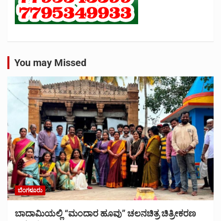
You may Missed
ಬೆಂಗಳೂರು
ಬಾದಾಮಿಯಲ್ಲಿ “ಮಂದಾರ ಹೂವು” ಚಲನಚಿತ್ರ ಚಿತ್ರೀಕರಣ