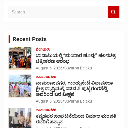
S
e
a
r
c
Recent Posts
h
ಬೆಂಗಳೂರು
ಬಾದಾಮಿಯಲ್ಲಿ “ಮಂದಾರ ಹೂವು” ಚಲನಚಿತ್ರ
ಚಿತ್ರೀಕರಣ ಆರಂಭ
August 6, 2026
Suvarna Belaku
ಚಾಮರಾಜನಗರ
ಚಾಮರಾಜನಗರ, ಗುಂಡ್ಲುಪೇಟೆ ವಿಧಾನಸಭಾ
ಕ್ಷೇತ್ರ ವ್ಯಾಪ್ತಿಯಲ್ಲಿ ಸಚಿವ ಸಿ.ಪುಟ್ಟರಂಗಶೆಟ್ಟಿ
ಅವರಿಂದ ಬರ ವೀಕ್ಷಣೆ
August 6, 2026
Suvarna Belaku
ಚಾಮರಾಜನಗರ
ಕನ್ನಡಪರ ಸಂಘಟನೆಯಿಂದ ನಿರ್ಮಲ ಮಠಪತಿ
ರವರಿಗೆ ಸನ್ಮಾನ