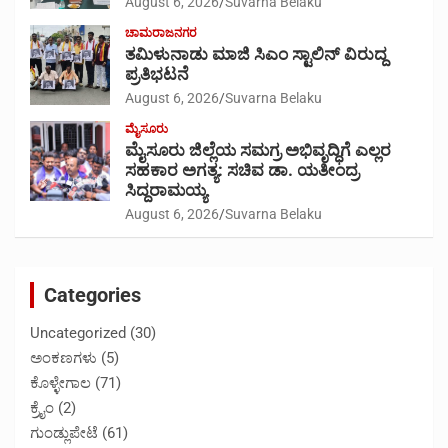
August 6, 2026
Suvarna Belaku
ಚಾಮರಾಜನಗರ
ತಮಿಳುನಾಡು ಮಾಜಿ ಸಿಎಂ ಸ್ಟಾಲಿನ್ ವಿರುದ್ದ
ಪ್ರತಿಭಟನೆ
August 6, 2026
Suvarna Belaku
ಮೈಸೂರು
ಮೈಸೂರು ಜಿಲ್ಲೆಯ ಸಮಗ್ರ ಅಭಿವೃದ್ಧಿಗೆ ಎಲ್ಲರ
ಸಹಕಾರ ಅಗತ್ಯ: ಸಚಿವ ಡಾ. ಯತೀಂದ್ರ
ಸಿದ್ದರಾಮಯ್ಯ
August 6, 2026
Suvarna Belaku
Categories
Uncategorized
(30)
ಅಂಕಣಗಳು
(5)
ಕೊಳ್ಳೇಗಾಲ
(71)
ಕ್ರೈಂ
(2)
ಗುಂಡ್ಲುಪೇಟೆ
(61)