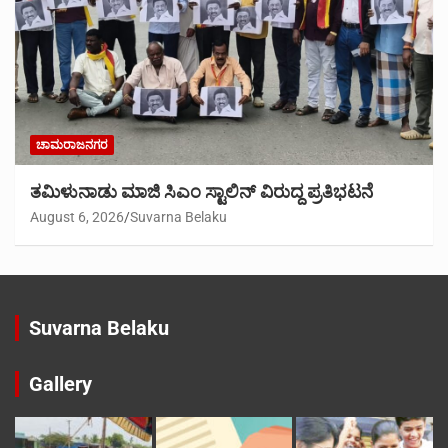
ಚಾಮರಾಜನಗರ
ತಮಿಳುನಾಡು ಮಾಜಿ ಸಿಎಂ ಸ್ಟಾಲಿನ್ ವಿರುದ್ದ ಪ್ರತಿಭಟನೆ
August 6, 2026
Suvarna Belaku
Suvarna Belaku
Gallery