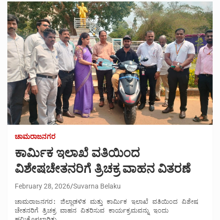
ಚಾಮರಾಜನಗರ
ಕಾರ್ಮಿಕ ಇಲಾಖೆ ವತಿಯಿಂದ
ವಿಶೇಷಚೇತನರಿಗೆ ತ್ರಿಚಕ್ರ ವಾಹನ ವಿತರಣೆ
February 28, 2026
Suvarna Belaku
ಚಾಮರಾಜನಗರ: ಜಿಲ್ಲಾಡಳಿತ ಮತ್ತು ಕಾರ್ಮಿಕ ಇಲಾಖೆ ವತಿಯಿಂದ ವಿಶೇಷ 
ಚೇತನರಿಗೆ ತ್ರಿಚಕ್ರ ವಾಹನ ವಿತರಿಸುವ ಕಾರ್ಯಕ್ರಮವನ್ನು ಇಂದು 
ಹಮ್ಮಿಕೊಳ್ಳಲಾಗಿತ್ತು.
