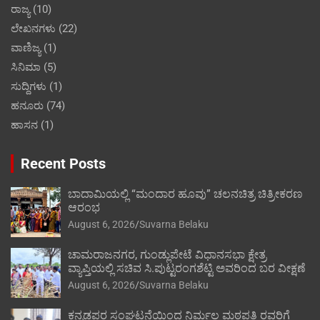
ರಾಜ್ಯ
(10)
ಲೇಖನಗಳು
(22)
ವಾಣಿಜ್ಯ
(1)
ಸಿನಿಮಾ
(5)
ಸುದ್ದಿಗಳು
(1)
ಹನೂರು
(74)
ಹಾಸನ
(1)
Recent Posts
ಬಾದಾಮಿಯಲ್ಲಿ “ಮಂದಾರ ಹೂವು” ಚಲನಚಿತ್ರ ಚಿತ್ರೀಕರಣ
ಆರಂಭ
August 6, 2026
Suvarna Belaku
ಚಾಮರಾಜನಗರ, ಗುಂಡ್ಲುಪೇಟೆ ವಿಧಾನಸಭಾ ಕ್ಷೇತ್ರ
ವ್ಯಾಪ್ತಿಯಲ್ಲಿ ಸಚಿವ ಸಿ.ಪುಟ್ಟರಂಗಶೆಟ್ಟಿ ಅವರಿಂದ ಬರ ವೀಕ್ಷಣೆ
August 6, 2026
Suvarna Belaku
ಕನ್ನಡಪರ ಸಂಘಟನೆಯಿಂದ ನಿರ್ಮಲ ಮಠಪತಿ ರವರಿಗೆ