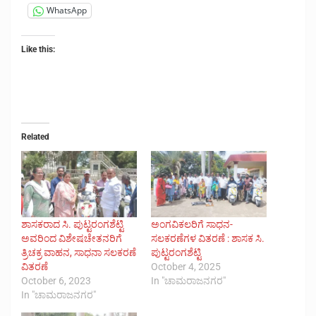
WhatsApp
Like this:
Related
ಶಾಸಕರಾದ ಸಿ. ಪುಟ್ಟರಂಗಶೆಟ್ಟಿ
ಅಂಗವಿಕಲರಿಗೆ ಸಾಧನ-
ಅವರಿಂದ ವಿಶೇಷಚೇತನರಿಗೆ
ಸಲಕರಣೆಗಳ ವಿತರಣೆ : ಶಾಸಕ ಸಿ.
ತ್ರಿಚಕ್ರ ವಾಹನ, ಸಾಧನಾ ಸಲಕರಣೆ
ಪುಟ್ಟರಂಗಶೆಟ್ಟಿ
ವಿತರಣೆ
October 4, 2025
October 6, 2023
In "ಚಾಮರಾಜನಗರ"
In "ಚಾಮರಾಜನಗರ"